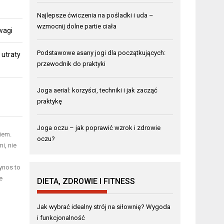
Najlepsze ćwiczenia na pośladki i uda –
wzmocnij dolne partie ciała
 wagi
Podstawowe asany jogi dla początkujących:
 utraty
przewodnik do praktyki
Joga aerial: korzyści, techniki i jak zacząć
praktykę
Joga oczu – jak poprawić wzrok i zdrowie
iem.
oczu?
i, nie
ynos to
e
DIETA, ZDROWIE I FITNESS
Jak wybrać idealny strój na siłownię? Wygoda
i funkcjonalność