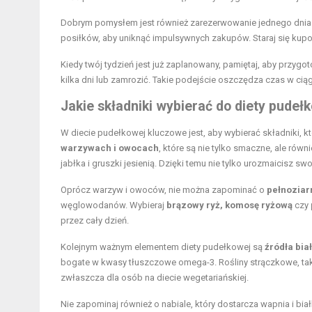
Dobrym pomysłem jest również zarezerwowanie jednego dnia 
posiłków, aby uniknąć impulsywnych zakupów. Staraj się kup
Kiedy twój tydzień jest już zaplanowany, pamiętaj, aby przyg
kilka dni lub zamrozić. Takie podejście oszczędza czas w ciąg
Jakie składniki wybierać do diety pudeł
W diecie pudełkowej kluczowe jest, aby wybierać składniki, k
warzywach i owocach
, które są nie tylko smaczne, ale równ
jabłka i gruszki jesienią. Dzięki temu nie tylko urozmaicisz sw
Oprócz warzyw i owoców, nie można zapominać o
pełnoziar
węglowodanów. Wybieraj
brązowy ryż, komosę ryżową
czy
przez cały dzień.
Kolejnym ważnym elementem diety pudełkowej są
źródła bia
bogate w kwasy tłuszczowe omega-3. Rośliny strączkowe, tak
zwłaszcza dla osób na diecie wegetariańskiej.
Nie zapominaj również o nabiale, który dostarcza wapnia i bia