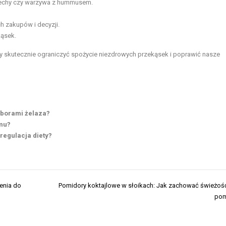
rzechy czy warzywa z hummusem.
h zakupów i decyzji.
kąsek.
my skutecznie ograniczyć spożycie niezdrowych przekąsek i poprawić nasze
oborami żelaza?
zmu?
 regulacja diety?
enia do
Pomidory koktajlowe w słoikach: Jak zachować świeżoś
pom