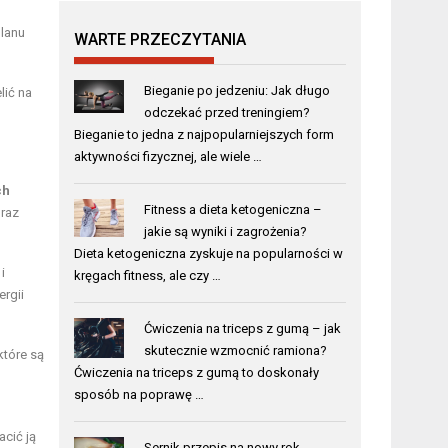
lanu
WARTE PRZECZYTANIA
Bieganie po jedzeniu: Jak długo
lić na
odczekać przed treningiem?
Bieganie to jedna z najpopularniejszych form
aktywności fizycznej, ale wiele …
ch
Fitness a dieta ketogeniczna –
oraz
jakie są wyniki i zagrożenia?
Dieta ketogeniczna zyskuje na popularności w
i
kręgach fitness, ale czy …
ergii
Ćwiczenia na triceps z gumą – jak
skutecznie wzmocnić ramiona?
 które są
Ćwiczenia na triceps z gumą to doskonały
sposób na poprawę …
acić ją
Sernik przepis na nowy rok