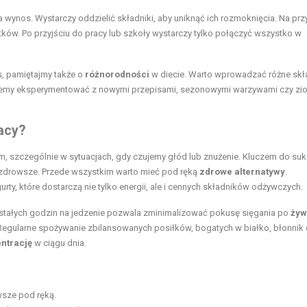
a wynos. Wystarczy oddzielić składniki, aby uniknąć ich rozmoknięcia. Na prz
w. Po przyjściu do pracy lub szkoły wystarczy tylko połączyć wszystko w
, pamiętajmy także o
różnorodności
w diecie. Warto wprowadzać różne skła
Możemy eksperymentować z nowymi przepisami, sezonowymi warzywami czy zio
acy?
, szczególnie w sytuacjach, gdy czujemy głód lub znużenie. Kluczem do su
y zdrowsze. Przede wszystkim warto mieć pod ręką
zdrowe alternatywy
.
y, które dostarczą nie tylko energii, ale i cennych składników odżywczych.
ie stałych godzin na jedzenie pozwala zminimalizować pokusę sięgania po
żyw
Regularne spożywanie zbilansowanych posiłków, bogatych w białko, błonnik 
ntrację
w ciągu dnia.
wsze pod ręką.