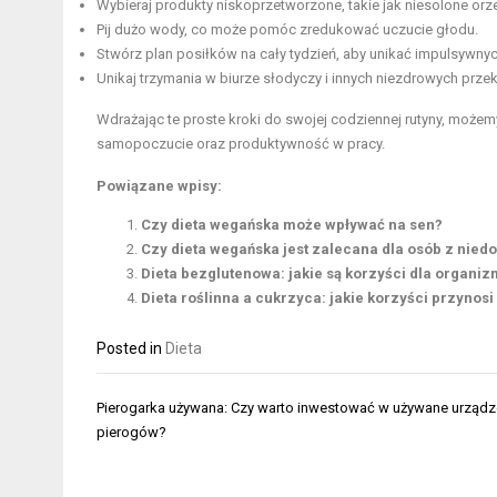
Wybieraj produkty niskoprzetworzone, takie jak niesolone o
Pij dużo wody, co może pomóc zredukować uczucie głodu.
Stwórz plan posiłków na cały tydzień, aby unikać impulsywnyc
Unikaj trzymania w biurze słodyczy i innych niezdrowych prze
Wdrażając te proste kroki do swojej codziennej rutyny, może
samopoczucie oraz produktywność w pracy.
Powiązane wpisy:
Czy dieta wegańska może wpływać na sen?
Czy dieta wegańska jest zalecana dla osób z nied
Dieta bezglutenowa: jakie są korzyści dla organi
Dieta roślinna a cukrzyca: jakie korzyści przynosi
Posted in
Dieta
Nawigacja
Pierogarka używana: Czy warto inwestować w używane urządz
wpisu
pierogów?