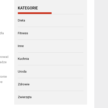
KATEGORIE
Dieta
dla
Fitness
Inne
anować
Kuchnia
wadze
Uroda
zonie
we
Zdrowie
Zwierzęta