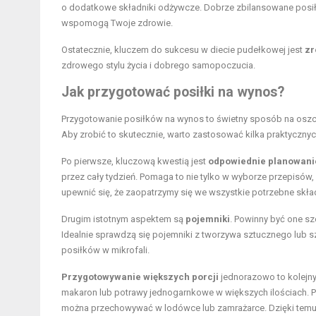
o dodatkowe składniki odżywcze. Dobrze zbilansowane posiłki,
wspomogą Twoje zdrowie.
Ostatecznie, kluczem do sukcesu w diecie pudełkowej jest
zr
zdrowego stylu życia i dobrego samopoczucia.
Jak przygotować posiłki na wynos?
Przygotowanie posiłków na wynos to świetny sposób na oszc
Aby zrobić to skutecznie, warto zastosować kilka praktyczn
Po pierwsze, kluczową kwestią jest
odpowiednie planowani
przez cały tydzień. Pomaga to nie tylko w wyborze przepisów
upewnić się, że zaopatrzymy się we wszystkie potrzebne skład
Drugim istotnym aspektem są
pojemniki
. Powinny być one sz
Idealnie sprawdzą się pojemniki z tworzywa sztucznego lub s
posiłków w mikrofali.
Przygotowywanie większych porcji
jednorazowo to kolejny
makaron lub potrawy jednogarnkowe w większych ilościach. Po 
można przechowywać w lodówce lub zamrażarce. Dzięki temu z