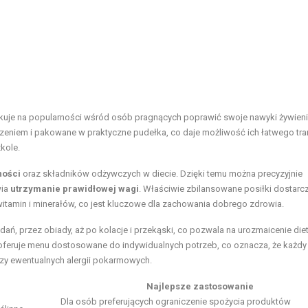
skuje na popularności wśród osób pragnących poprawić swoje nawyki żywien
eniem i pakowane w praktyczne pudełka, co daje możliwość ich łatwego tra
kole.
ności
oraz składników odżywczych w diecie. Dzięki temu można precyzyjnie
wia
utrzymanie prawidłowej wagi
. Właściwie zbilansowane posiłki dostarc
itamin i minerałów, co jest kluczowe dla zachowania dobrego zdrowia.
ań, przez obiady, aż po kolacje i przekąski, co pozwala na urozmaicenie die
 oferuje menu dostosowane do indywidualnych potrzeb, co oznacza, że każd
 czy ewentualnych alergii pokarmowych.
Najlepsze zastosowanie
Dla osób preferujących ograniczenie spożycia produktów