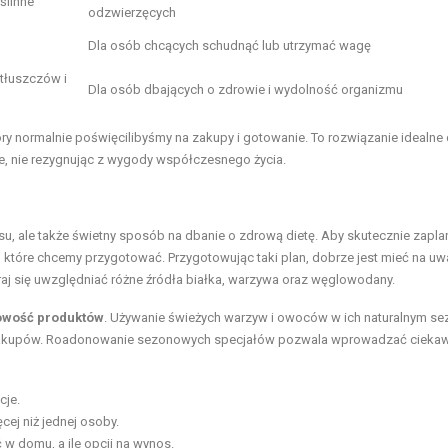
ślinne
odzwierzęcych
Dla osób chcących schudnąć lub utrzymać wagę
tłuszczów i
Dla osób dbających o zdrowie i wydolność organizmu
ry normalnie poświęcilibyśmy na zakupy i gotowanie. To rozwiązanie idealne 
, nie rezygnując z wygody współczesnego życia.
su, ale także świetny sposób na dbanie o zdrową dietę. Aby skutecznie zapl
ań, które chcemy przygotować. Przygotowując taki plan, dobrze jest mieć na u
aj się uwzględniać różne źródła białka, warzywa oraz węglowodany.
wość produktów
. Używanie świeżych warzyw i owoców w ich naturalnym se
ty zakupów. Roadonowanie sezonowych specjałów pozwala wprowadzać cieka
cje.
cej niż jednej osoby.
 w domu, a ile opcji na wynos.