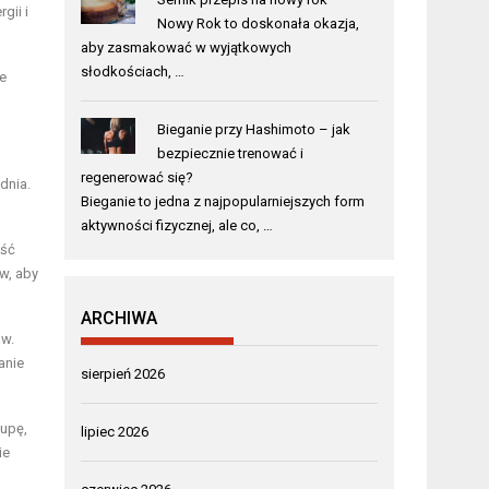
gii i
Nowy Rok to doskonała okazja,
aby zasmakować w wyjątkowych
słodkościach, …
e
Bieganie przy Hashimoto – jak
bezpiecznie trenować i
regenerować się?
dnia.
Bieganie to jedna z najpopularniejszych form
aktywności fizycznej, ale co, …
eść
w, aby
ARCHIWA
aw.
anie
sierpień 2026
zupę,
lipiec 2026
ie