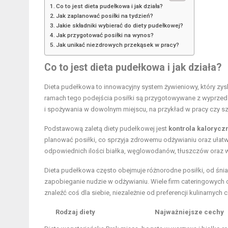
Co to jest dieta pudełkowa i jak działa?
Jak zaplanować posiłki na tydzień?
Jakie składniki wybierać do diety pudełkowej?
Jak przygotować posiłki na wynos?
Jak unikać niezdrowych przekąsek w pracy?
Co to jest dieta pudełkowa i jak działa?
Dieta pudełkowa to innowacyjny system żywieniowy, który zy
ramach tego podejścia posiłki są przygotowywane z wyprzedz
i spożywania w dowolnym miejscu, na przykład w pracy czy sz
Podstawową zaletą diety pudełkowej jest
kontrola kalorycz
planować posiłki, co sprzyja zdrowemu odżywianiu oraz ułat
odpowiednich ilości białka, węglowodanów, tłuszczów oraz w
Dieta pudełkowa często obejmuje różnorodne posiłki, od śniad
zapobieganie nudzie w odżywianiu. Wiele firm cateringowych
znaleźć coś dla siebie, niezależnie od preferencji kulinarnych
Rodzaj diety
Najważniejsze cechy