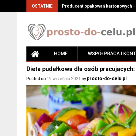
Skip
OSTATNIE
Producent opakowań kartonowych – j
to
content
HOME
WSPÓŁPRACA I KON
Dieta pudełkowa dla osób pracujących:
prosto-do-celu.pl
Posted on
19 września 2021
by