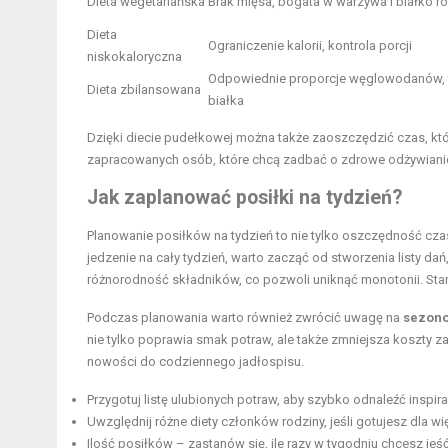
Dieta wegetariańska
Brak mięsa, bogata w warzywa i białko ro
Dieta
Ograniczenie kalorii, kontrola porcji
niskokaloryczna
Odpowiednie proporcje węglowodanów, 
Dieta zbilansowana
białka
Dzięki diecie pudełkowej można także zaoszczędzić czas, któ
zapracowanych osób, które chcą zadbać o zdrowe odżywianie
Jak zaplanować posiłki na tydzień?
Planowanie posiłków na tydzień to nie tylko oszczędność cza
jedzenie na cały tydzień, warto zacząć od stworzenia listy d
różnorodność składników, co pozwoli uniknąć monotonii. Star
Podczas planowania warto również zwrócić uwagę na
sezono
nie tylko poprawia smak potraw, ale także zmniejsza kosz
nowości do codziennego jadłospisu.
Przygotuj listę ulubionych potraw, aby szybko odnaleźć inspira
Uwzględnij różne diety członków rodziny, jeśli gotujesz dla wię
Ilość posiłków – zastanów się, ile razy w tygodniu chcesz jeść