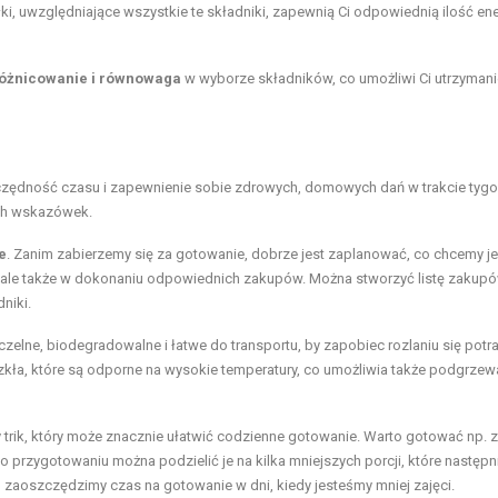
 uwzględniające wszystkie te składniki, zapewnią Ci odpowiednią ilość ener
óżnicowanie i równowaga
w wyborze składników, co umożliwi Ci utrzymani
zędność czasu i zapewnienie sobie zdrowych, domowych dań w trakcie tygo
ych wskazówek.
e
. Zanim zabierzemy się za gotowanie, dobrze jest zaplanować, co chcemy j
, ale także w dokonaniu odpowiednich zakupów. Można stworzyć listę zakupó
niki.
czelne, biodegradowalne i łatwe do transportu, by zapobiec rozlaniu się potr
zkła, które są odporne na wysokie temperatury, co umożliwia także podgrzew
 trik, który może znacznie ułatwić codzienne gotowanie. Warto gotować np. 
przygotowaniu można podzielić je na kilka mniejszych porcji, które następn
aoszczędzimy czas na gotowanie w dni, kiedy jesteśmy mniej zajęci.