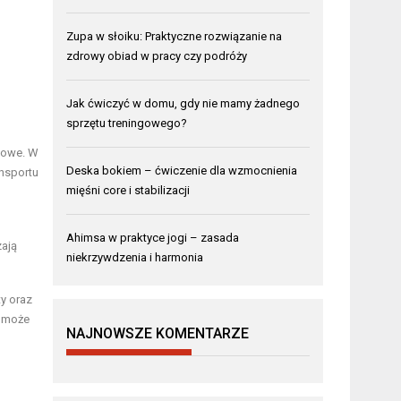
Zupa w słoiku: Praktyczne rozwiązanie na
zdrowy obiad w pracy czy podróży
Jak ćwiczyć w domu, gdy nie mamy żadnego
sprzętu treningowego?
iowe. W
Deska bokiem – ćwiczenie dla wzmocnienia
nsportu
mięśni core i stabilizacji
Ahimsa w praktyce jogi – zasada
zają
niekrzywdzenia i harmonia
ty oraz
y może
NAJNOWSZE KOMENTARZE