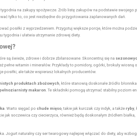
tygodnia na zakupy spożywcze. Zrób listę zakupów na podstawie swojego p
ować tylko to, co jest niezbędne do przygotowania zaplanowanych dań.
otować posiłki z wyprzedzeniem. Przygotuj większe porcje, które można podzie
u tygodnia i ułatwia utrzymanie zdrowej diety.
kowej?
tóre są świeże, zdrowe i dobrze zbilansowane. Skoncentruj się na
sezonowy
ież pełne witamin i minerałów. Przykłady to pomidory, ogórki, brokuły wiosną 
oje posiłki, ale także wspierasz lokalnych producentów.
nistych produktach zbożowych
, które stanowią doskonałe źródło błonnika 
pełnoziarnisty makaron
. Te składniki pomogą utrzymać stabilny poziom en
łka
. Warto sięgać po
chude mięso
, takie jak kurczak czy indyk, a także
ryby
,
ie jak soczewica czy ciecierzyca, również będą doskonałym źródłem białka,
łka. Jogurt naturalny czy ser twarogowy najlepiej włączać do diety, aby wzbog