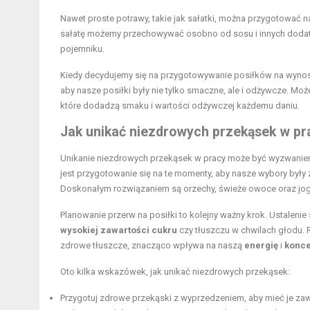
Nawet proste potrawy, takie jak sałatki, można przygotować n
sałatę możemy przechowywać osobno od sosu i innych dodatkó
pojemniku.
Kiedy decydujemy się na przygotowywanie posiłków na wynos
aby nasze posiłki były nie tylko smaczne, ale i odżywcze. 
które dodadzą smaku i wartości odżywczej każdemu daniu.
Jak unikać niezdrowych przekąsek w pr
Unikanie niezdrowych przekąsek w pracy może być wyzwaniem
jest przygotowanie się na te momenty, aby nasze wybory był
Doskonałym rozwiązaniem są orzechy, świeże owoce oraz jogurt
Planowanie przerw na posiłki to kolejny ważny krok. Ustalen
wysokiej zawartości cukru
czy tłuszczu w chwilach głodu. 
zdrowe tłuszcze, znacząco wpływa na naszą
energię
i
konce
Oto kilka wskazówek, jak unikać niezdrowych przekąsek:
Przygotuj zdrowe przekąski z wyprzedzeniem, aby mieć je za