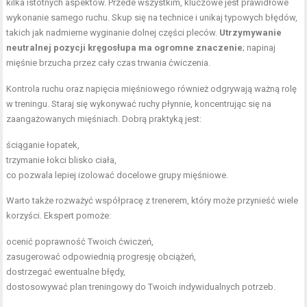
kilka istotnych aspektów. Przede wszystkim, kluczowe jest prawidłowe
wykonanie samego ruchu. Skup się na technice i unikaj typowych błędów,
takich jak nadmierne wyginanie dolnej części pleców.
Utrzymywanie
neutralnej pozycji kręgosłupa ma ogromne znaczenie
; napinaj
mięśnie brzucha przez cały czas trwania ćwiczenia.
Kontrola ruchu oraz napięcia mięśniowego również odgrywają ważną rolę
w treningu. Staraj się wykonywać ruchy płynnie, koncentrując się na
zaangażowanych mięśniach. Dobrą praktyką jest:
ściąganie łopatek,
trzymanie łokci blisko ciała,
co pozwala lepiej izolować docelowe grupy mięśniowe.
Warto także rozważyć współpracę z trenerem, który może przynieść wiele
korzyści. Ekspert pomoże:
ocenić poprawność Twoich ćwiczeń,
zasugerować odpowiednią progresję obciążeń,
dostrzegać ewentualne błędy,
dostosowywać plan treningowy do Twoich indywidualnych potrzeb.