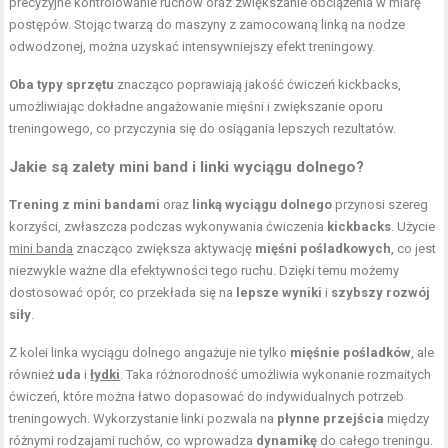
precyzyjne kontrolowanie ruchów oraz zwiększanie obciążenia w miarę
postępów. Stojąc twarzą do maszyny z zamocowaną linką na nodze
odwodzonej, można uzyskać intensywniejszy efekt treningowy.
Oba typy sprzętu
znacząco poprawiają jakość ćwiczeń kickbacks,
umożliwiając dokładne angażowanie mięśni i zwiększanie oporu
treningowego, co przyczynia się do osiągania lepszych rezultatów.
Jakie są zalety mini band i linki wyciągu dolnego?
Trening z mini bandami
oraz
linką wyciągu dolnego
przynosi szereg
korzyści, zwłaszcza podczas wykonywania ćwiczenia
kickbacks
. Użycie
mini banda
znacząco zwiększa aktywację
mięśni pośladkowych
, co jest
niezwykle ważne dla efektywności tego ruchu. Dzięki temu możemy
dostosować opór, co przekłada się na
lepsze wyniki
i
szybszy rozwój
siły
.
Z kolei linka wyciągu dolnego angażuje nie tylko
mięśnie pośladków
, ale
również
uda
i
łydki
. Taka różnorodność umożliwia wykonanie rozmaitych
ćwiczeń, które można łatwo dopasować do indywidualnych potrzeb
treningowych. Wykorzystanie linki pozwala na
płynne przejścia
między
różnymi rodzajami ruchów, co wprowadza
dynamikę
do całego treningu.