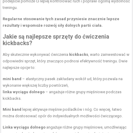
podejście pomoże Ci lepiej kontrolować ruch i poprawi ogólną wydolność
treningu.
Regularne stosowanie tych zasad przyniesie znacznie lepsze
rezultaty i wspomoże rozwój siły dolnych partii ciała.
Jakie są najlepsze sprzęty do ćwiczenia
kickbacks?
Aby skutecznie wykonywać ćwiczenia
kickbacks
, warto zainwestować w
odpowiedni sprzęt, który znacząco podnosi efektywność treningu. Dwie
najlepsze opcje to:
mini band
– elastyczny pasek zakładany wokół ud, który pozwala na
wykonanie większej liczby powtórzeń,
linka wyciągu dolnego
– angażuje różne grupy mięśniowe podczas
kickbacks.
Mini band
lepiej aktywuje mięśnie pośladków i nóg. Co więcej, łatwo
można dostosować opór do indywidualnych możliwości ćwiczącego.
Linka wyciągu dolnego
angażuje różne grupy mięśniowe, umożliwiając