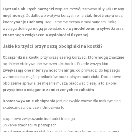
Łączenie obu tych narzędzi
wspiera rozwój zarówno
siły
, jak i
masy
mięśniowej
. Dodatkowo wpływa korzystnie na
stabilność ciała
oraz
koordynację ruchową
. Regularne ćwiczenia z mini bandem i linką
wyciągu dolnego mogą prowadzić do
wymodelowania sylwetki
oraz
znacznego zwiększenia wydolności fizycznej
.
Jakie korzyści przynoszą obciążniki na kostki?
Obciążniki na kostki
przynoszą szereg korzyści, które mogą znacznie
podnieść efektywność ćwiczeń kickbacks. Przede wszystkim
zwiększają one intensywność treningu
, co prowadzi do lepszego
wzmocnienia mięśni pośladków oraz dolnych partii ciała. Dodatkowe
obciążenie sprawia, że mięśnie muszą pracować ciężej, a to z kolei
przyspiesza osiąganie zamierzonych rezultatów
.
Dostosowywanie obciążenia
jest niezwykle ważne dla maksymalnej
skuteczności ćwiczeń. Umożliwia to:
stopniowe zwiększanie trudności treningu,
unikanie stagnacji w postępach,
pozytywny wpływ na stabilizację stawów oraz koordynację ruchową.