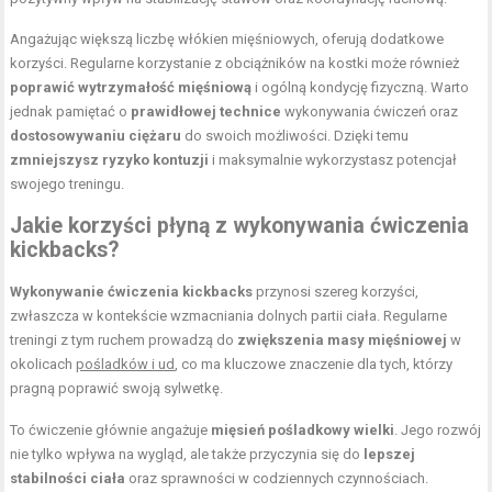
Angażując większą liczbę włókien mięśniowych, oferują dodatkowe
korzyści. Regularne korzystanie z obciążników na kostki może również
poprawić wytrzymałość mięśniową
i ogólną kondycję fizyczną. Warto
jednak pamiętać o
prawidłowej technice
wykonywania ćwiczeń oraz
dostosowywaniu ciężaru
do swoich możliwości. Dzięki temu
zmniejszysz ryzyko kontuzji
i maksymalnie wykorzystasz potencjał
swojego treningu.
Jakie korzyści płyną z wykonywania ćwiczenia
kickbacks?
Wykonywanie ćwiczenia kickbacks
przynosi szereg korzyści,
zwłaszcza w kontekście wzmacniania dolnych partii ciała. Regularne
treningi z tym ruchem prowadzą do
zwiększenia masy mięśniowej
w
okolicach
pośladków i ud
, co ma kluczowe znaczenie dla tych, którzy
pragną poprawić swoją sylwetkę.
To ćwiczenie głównie angażuje
mięsień pośladkowy wielki
. Jego rozwój
nie tylko wpływa na wygląd, ale także przyczynia się do
lepszej
stabilności ciała
oraz sprawności w codziennych czynnościach.