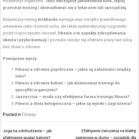
możliwości organizmu.
Jeśli odczujesz jakiekolwiek bóle, lepiej
przerwać trening i skonsultować się z lekarzem lub specjalistą.
Bezpieczny trening
kickbacks
wymaga więc nie tylko prawidłowego
ustawienia ciała i kontroli ruchu, ale także systematycznej rozgrzewki
przed rozpoczęciem ćwiczeń.
Dbanie o te aspekty zdecydowanie
obniża ryzyko kontuzji
i pozwala cieszyć się efektami pracy nad sobą
bez obaw o zdrowie.
Powiązane wpisy:
Fitness a zdrowie psychiczne – jakie są zależności między
nimi?
Fitness a zdrowie kobiet – jak dostosować treningi do
specyfiki organizmu?
Jazzercise – moda czy efektywna forma treningu fitness?
Fitness a dieta ketogeniczna – jakie są wyniki i zagrożenia?
Posted in
Fitness
Nawigacja
Joga na odchudzanie – jak
Efektywne ćwiczenia na klatkę
wpisu
efektywnie spalać kalorie?
piersiową w domu – poradnik dla