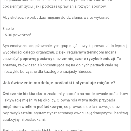
codziennym życiu, jak i podczas uprawiania różnych sportów.
Aby skutecznie pobudzić mięśnie do działania, warto wykonać:
3 serie,
15-30 powtórzeń.
Systematyczne angażowanie tych grup mięśniowych prowadzi do lepszej
wydolności całego organizmu. Dzięki regularnym treningom można
zauważyć
poprawę postawy
oraz
zmniejszone ryzyko kontuzji
. To
sprawia, że ćwiczenia koncentrujące się na dolnych partiach ciała są
niezwykle korzystne dla każdego entuzjasty fitnessu.
Jak ćwiczenie modeluje pośladki i stymuluje mięśnie?
Ćwiczenie kickbacks
to znakomity sposób na modelowanie pośladków
i aktywację mięśni w tej okolicy. Główna rola w tym ruchu przypada
mięśniom wielkim pośladkowym
, co prowadzi do ich rozwoju oraz
poprawy kształtu. Systematyczne treningi owocują jędrniejszymi i bardziej
atrakcyjnymi pośladkami.
Podczas wykonywania kickbacks kluczowe jest: