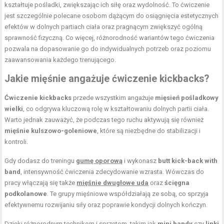
kształtuje pośladki, zwiększając ich siłę oraz wydolność. To ćwiczenie
jest szczególnie polecane osobom dążącym do osiągnięcia estetycznych
efektów w dolnych partiach ciała oraz pragnącym zwiększyć ogólną
sprawność fizyczną. Co więcej, różnorodność wariantów tego ćwiczenia
pozwala na dopasowanie go do indywidualnych potrzeb oraz poziomu
zaawansowania każdego trenującego.
Jakie mięśnie angażuje ćwiczenie kickbacks?
Ćwiczenie kickbacks
przede wszystkim angażuje
mięsień pośladkowy
wielki
, co odgrywa kluczową rolę w kształtowaniu dolnych partii ciała.
Warto jednak zauważyć, że podczas tego ruchu aktywują się również
mięśnie kulszowo-goleniowe
, które są niezbędne do stabilizacji i
kontroli.
Gdy dodasz do treningu
gumę oporową
i wykonasz
butt kick-back with
band
, intensywność ćwiczenia zdecydowanie wzrasta. Wówczas do
pracy włączają się także
mięśnie dwugłowe uda
oraz
ścięgna
podkolanowe
. Te grupy mięśniowe współdziałają ze sobą, co sprzyja
efektywnemu rozwijaniu siły oraz poprawie kondycji dolnych kończyn.
Dzięki różnorodnym technikom i sprzętom, takim jak
mini bandy
czy
linki