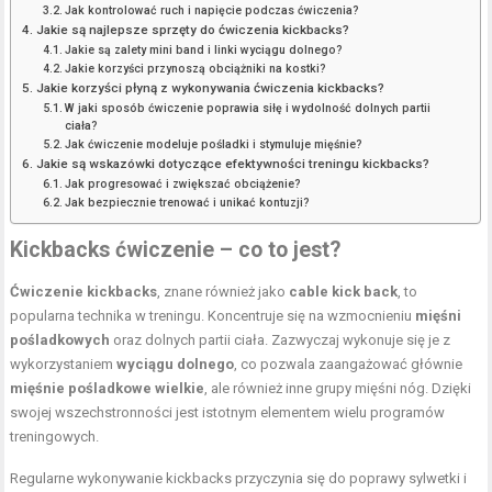
Jak kontrolować ruch i napięcie podczas ćwiczenia?
Jakie są najlepsze sprzęty do ćwiczenia kickbacks?
Jakie są zalety mini band i linki wyciągu dolnego?
Jakie korzyści przynoszą obciążniki na kostki?
Jakie korzyści płyną z wykonywania ćwiczenia kickbacks?
W jaki sposób ćwiczenie poprawia siłę i wydolność dolnych partii
ciała?
Jak ćwiczenie modeluje pośladki i stymuluje mięśnie?
Jakie są wskazówki dotyczące efektywności treningu kickbacks?
Jak progresować i zwiększać obciążenie?
Jak bezpiecznie trenować i unikać kontuzji?
Kickbacks ćwiczenie – co to jest?
Ćwiczenie kickbacks
, znane również jako
cable kick back
, to
popularna technika w treningu. Koncentruje się na wzmocnieniu
mięśni
pośladkowych
oraz dolnych partii ciała. Zazwyczaj wykonuje się je z
wykorzystaniem
wyciągu dolnego
, co pozwala zaangażować głównie
mięśnie pośladkowe wielkie
, ale również inne grupy mięśni nóg. Dzięki
swojej wszechstronności jest istotnym elementem wielu programów
treningowych.
Regularne wykonywanie kickbacks przyczynia się do poprawy sylwetki i