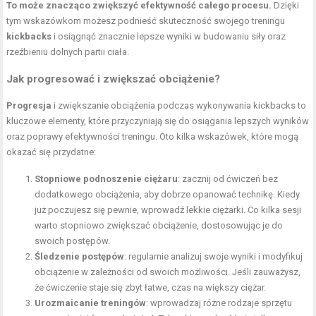
To może znacząco zwiększyć efektywność całego procesu.
Dzięki
tym wskazówkom możesz podnieść skuteczność swojego treningu
kickbacks
i osiągnąć znacznie lepsze wyniki w budowaniu siły oraz
rzeźbieniu dolnych partii ciała.
Jak progresować i zwiększać obciążenie?
Progresja
i zwiększanie obciążenia podczas wykonywania kickbacks to
kluczowe elementy, które przyczyniają się do osiągania lepszych wyników
oraz poprawy efektywności treningu. Oto kilka wskazówek, które mogą
okazać się przydatne:
Stopniowe podnoszenie ciężaru
: zacznij od ćwiczeń bez
dodatkowego obciążenia, aby dobrze opanować technikę. Kiedy
już poczujesz się pewnie, wprowadź lekkie ciężarki. Co kilka sesji
warto stopniowo zwiększać obciążenie, dostosowując je do
swoich postępów.
Śledzenie postępów
: regularnie analizuj swoje wyniki i modyfikuj
obciążenie w zależności od swoich możliwości. Jeśli zauważysz,
że ćwiczenie staje się zbyt łatwe, czas na większy ciężar.
Urozmaicanie treningów
: wprowadzaj różne rodzaje sprzętu