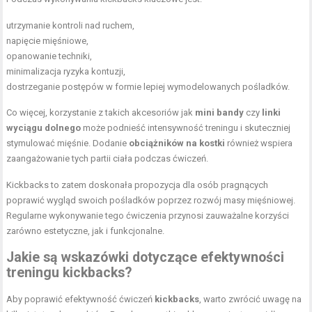
utrzymanie kontroli nad ruchem,
napięcie mięśniowe,
opanowanie techniki,
minimalizacja ryzyka kontuzji,
dostrzeganie postępów w formie lepiej wymodelowanych pośladków.
Co więcej, korzystanie z takich akcesoriów jak
mini bandy
czy
linki
wyciągu dolnego
może podnieść intensywność treningu i skuteczniej
stymulować mięśnie. Dodanie
obciążników na kostki
również wspiera
zaangażowanie tych partii ciała podczas ćwiczeń.
Kickbacks to zatem doskonała propozycja dla osób pragnących
poprawić wygląd swoich pośladków poprzez rozwój masy mięśniowej.
Regularne wykonywanie tego ćwiczenia przynosi zauważalne korzyści
zarówno estetyczne, jak i funkcjonalne.
Jakie są wskazówki dotyczące efektywności
treningu kickbacks?
Aby poprawić efektywność ćwiczeń
kickbacks
, warto zwrócić uwagę na