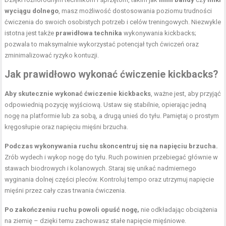
wyciągu dolnego
, masz możliwość dostosowania poziomu trudności
ćwiczenia do swoich osobistych potrzeb i celów treningowych. Niezwykle
istotna jest także
prawidłowa technika
wykonywania kickbacks;
pozwala to maksymalnie wykorzystać potencjał tych ćwiczeń oraz
zminimalizować ryzyko kontuzji.
Jak prawidłowo wykonać ćwiczenie kickbacks?
Aby skutecznie wykonać ćwiczenie kickbacks
, ważne jest, aby przyjąć
odpowiednią pozycję wyjściową. Ustaw się stabilnie, opierając jedną
nogę na platformie lub za sobą, a drugą unieś do tyłu. Pamiętaj o prostym
kręgosłupie oraz napięciu mięśni brzucha.
Podczas wykonywania ruchu skoncentruj się na napięciu brzucha.
Zrób wydech i wykop nogę do tyłu. Ruch powinien przebiegać głównie w
stawach biodrowych i kolanowych. Staraj się unikać nadmiernego
wyginania dolnej części pleców. Kontroluj tempo oraz utrzymuj napięcie
mięśni przez cały czas trwania ćwiczenia.
Po zakończeniu ruchu powoli opuść nogę,
nie odkładając obciążenia
na ziemię – dzięki temu zachowasz stałe napięcie mięśniowe.