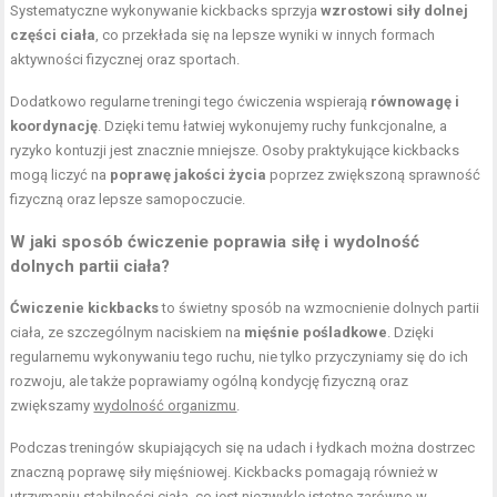
Systematyczne wykonywanie kickbacks sprzyja
wzrostowi siły dolnej
części ciała
, co przekłada się na lepsze wyniki w innych formach
aktywności fizycznej oraz sportach.
Dodatkowo regularne treningi tego ćwiczenia wspierają
równowagę i
koordynację
. Dzięki temu łatwiej wykonujemy ruchy funkcjonalne, a
ryzyko kontuzji jest znacznie mniejsze. Osoby praktykujące kickbacks
mogą liczyć na
poprawę jakości życia
poprzez zwiększoną sprawność
fizyczną oraz lepsze samopoczucie.
W jaki sposób ćwiczenie poprawia siłę i wydolność
dolnych partii ciała?
Ćwiczenie kickbacks
to świetny sposób na wzmocnienie dolnych partii
ciała, ze szczególnym naciskiem na
mięśnie pośladkowe
. Dzięki
regularnemu wykonywaniu tego ruchu, nie tylko przyczyniamy się do ich
rozwoju, ale także poprawiamy ogólną kondycję fizyczną oraz
zwiększamy
wydolność organizmu
.
Podczas treningów skupiających się na udach i łydkach można dostrzec
znaczną poprawę siły mięśniowej. Kickbacks pomagają również w
utrzymaniu stabilności ciała, co jest niezwykle istotne zarówno w