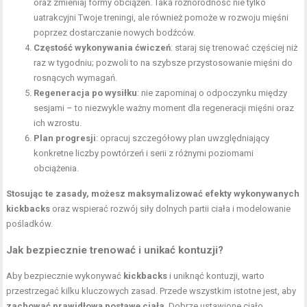
oraz zmieniaj formy obciążeń. Taka różnorodność nie tylko
uatrakcyjni Twoje treningi, ale również pomoże w rozwoju mięśni
poprzez dostarczanie nowych bodźców.
Częstość wykonywania ćwiczeń
: staraj się trenować częściej niż
raz w tygodniu; pozwoli to na szybsze przystosowanie mięśni do
rosnących wymagań.
Regeneracja po wysiłku
: nie zapominaj o odpoczynku między
sesjami – to niezwykle ważny moment dla regeneracji mięśni oraz
ich wzrostu.
Plan progresji
: opracuj szczegółowy plan uwzględniający
konkretne liczby powtórzeń i serii z różnymi poziomami
obciążenia.
Stosując te zasady, możesz maksymalizować efekty wykonywanych
kickbacks
oraz wspierać rozwój siły dolnych partii ciała i modelowanie
pośladków.
Jak bezpiecznie trenować i unikać kontuzji?
Aby bezpiecznie wykonywać
kickbacks
i uniknąć kontuzji, warto
przestrzegać kilku kluczowych zasad. Przede wszystkim istotne jest, aby
zachować prawidłową postawę ciała
. Dobrze ustawione ciało