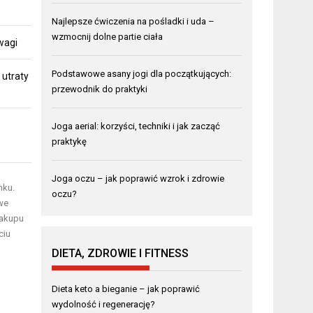
Najlepsze ćwiczenia na pośladki i uda –
wzmocnij dolne partie ciała
 wagi
Podstawowe asany jogi dla początkujących:
 utraty
przewodnik do praktyki
Joga aerial: korzyści, techniki i jak zacząć
praktykę
Joga oczu – jak poprawić wzrok i zdrowie
nku.
oczu?
we
zakupu
ciu
DIETA, ZDROWIE I FITNESS
Dieta keto a bieganie – jak poprawić
wydolność i regenerację?