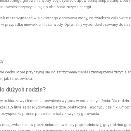
ielokrotnego gotowania wody, aby uzyskać odpowiednią temperaturę. Dobre 
o również przyczynia się do obniżenia zużycia energii.
ajnik może wymagać wielokrotnego gotowania wody, co zwiększa całkowite z
ny w przypadku niewielkich ilości wody. Optymalny wybór dostosowany do na
dy
e cechy, które przyczynią się do zatrzymania ciepła i zmniejszenia zużycia en
, jak i środowisku.
 do dużych rodzin?
ny to kluczowy element zapewnienia wygody w codziennym życiu. Dla rodzin
ej 1,5 litra
są zdecydowanie bardziej praktyczne. Tego typu czajniki umożli
 przyspiesza proces parzenia herbaty, kawy czy gotowania.
u dnia, zwłaszcza w porze śniadaniowej czy popołudniowej, gdy rodzina gr