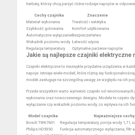
herbaty, którzy chcą parzyć różne rodzaje napojów w odpowie
Cechy czajnika
Znaczenie
Materiał wykonania
Trwałość i estetyka
Szybkość gotowania
Komfort użytkowania
Automatyczne wyłączanie
Bezpieczeństwo
Wskaźnik poziomu wody
Łatwość użycia
Regulacja temperatury
Optymalne parzenie napojów
Jakie są najlepsze czajniki elektryczne 
Czajniki elektryczne to niezwykle przydatne urządzenia w każ
napoje. Istnieje wiele modeli, które różnią się funkcjonalnoś
modeli zasługuje na szczególną uwagę ze względu na ich pop
Przede wszystkim warto wymienić czajniki od renomowanych pro
wykonania oraz nowoczesnego designu. Modele te często dysp
wyłączanie czy wskaźnik poziomu wody, co wpływa na ich fu
Model czajnika
Najważniejsze cechy
Bosch TWK7601
Regulacja temperatury, porcja wody 1,7 l,
Philips HD9350
Funkcja automatycznego wyłączania, filtr 