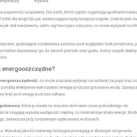
emperatury
Wysoka
na pojemność urządzenia. Dla osób, które często organizują spotkania towar
ei dla singli lub par, wystarczające będą mniejsze czajniki. Dobrze jest ró
kie jak stal nierdzewna, szkło czy tworzywo sztuczne, co może wpływać na ic
tryczne, spełniające oczekiwania zarówno pod względem funkcjonalności, ja
 trafnie dopasować go do swoich potrzeb oraz gustu. Dobry czajnik elektry
chni.
iej energooszczędne?
energooszczędność
, co może znacznie wpłynąć na rachunki za prąd oraz o
re potrafią efektywnie wykorzystać energię podczas gotowania wody. Zazwycz
żemy brać pod uwagę podczas zakupu.
 gotowania
, która pozwala na znaczne skrócenie czasu potrzebnego do
 te osiągają wysoką wydajność cieplną, co minimalizuje straty energii. Mode
gii, zwłaszcza przy codziennym użytkowaniu w domach.
ka. Wysokiej jakości materiały izolacyjne pomagają w dłuższym utrzymaniu