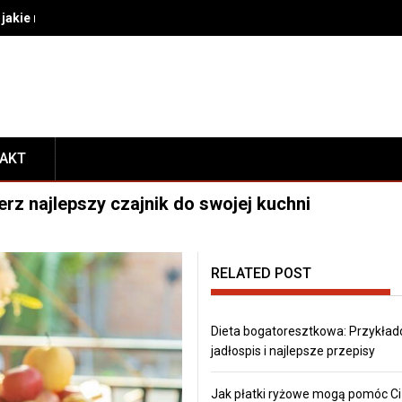
akie rozwiązania wybrać do bezpiecznego transportu i prezentacj
TAKT
rz najlepszy czajnik do swojej kuchni
RELATED POST
Dieta bogatoresztkowa: Przykła
jadłospis i najlepsze przepisy
Jak płatki ryżowe mogą pomóc Ci