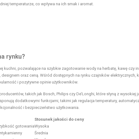
dniej temperaturze, co wpływa na ich smak i aromat.
na rynku?
dej kuchni, pozwalające na szybkie zagotowanie wody na herbatę, kawę czy i
cią, designem oraz ceną. Wśród dostępnych na rynku czajników elektrycznych, k
ularność i pozytywne opinie użytkowników.
ducentów, takich jak Bosch, Philips czy De’Longhi, które słyną z wysokiej j
onują dodatkowymi funkcjami, takimi jak regulacja temperatury, automatyc
nkcjonalność i bezpieczeństwo użytkowania.
Stosunek jakości do ceny
 szybkość gotowania
Wysoka
antykamienny
Średnia