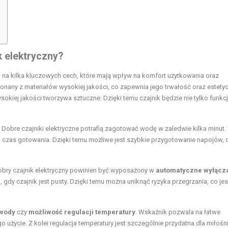
k elektryczny?
 na kilka kluczowych cech, które mają wpływ na komfort użytkowania oraz
nany z materiałów wysokiej jakości, co zapewnia jego trwałość oraz estety
ysokiej jakości tworzywa sztuczne. Dzięki temu czajnik będzie nie tylko funkcj
. Dobre czajniki elektryczne potrafią zagotować wodę w zaledwie kilka minut.
zas gotowania. Dzięki temu możliwe jest szybkie przygotowanie napojów, c
obry czajnik elektryczny powinien być wyposażony w
automatyczne wyłącz
gdy czajnik jest pusty. Dzięki temu można uniknąć ryzyka przegrzania, co jes
 wody
czy
możliwość regulacji temperatury
. Wskaźnik pozwala na łatwe
go użycie. Z kolei regulacja temperatury jest szczególnie przydatna dla miłoś