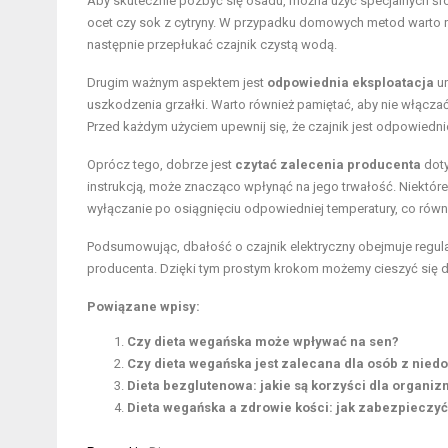
Aby skutecznie pozbyć się osadu, można użyć specjalnych ś
ocet czy sok z cytryny. W przypadku domowych metod warto r
następnie przepłukać czajnik czystą wodą.
Drugim ważnym aspektem jest
odpowiednia eksploatacja
ur
uszkodzenia grzałki. Warto również pamiętać, aby nie włącza
Przed każdym użyciem upewnij się, że czajnik jest odpowiedni
Oprócz tego, dobrze jest
czytać zalecenia producenta
doty
instrukcją, może znacząco wpłynąć na jego trwałość. Niektó
wyłączanie po osiągnięciu odpowiedniej temperatury, co rów
Podsumowując, dbałość o czajnik elektryczny obejmuje regul
producenta. Dzięki tym prostym krokom możemy cieszyć się 
Powiązane wpisy:
Czy dieta wegańska może wpływać na sen?
Czy dieta wegańska jest zalecana dla osób z nied
Dieta bezglutenowa: jakie są korzyści dla organi
Dieta wegańska a zdrowie kości: jak zabezpieczy