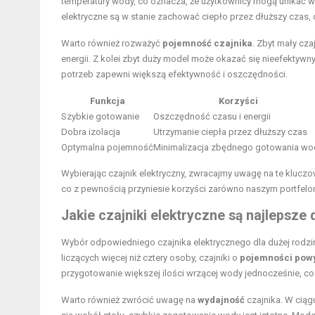
temperatury wody, co oznacza, że użytkownicy mogą unikać w
elektryczne są w stanie zachować ciepło przez dłuższy czas, c
Warto również rozważyć
pojemność czajnika
. Zbyt mały cz
energii. Z kolei zbyt duży model może okazać się nieefektyw
potrzeb zapewni większą efektywność i oszczędności.
Funkcja
Korzyści
Szybkie gotowanie
Oszczędność czasu i energii
Dobra izolacja
Utrzymanie ciepła przez dłuższy czas
Optymalna pojemność
Minimalizacja zbędnego gotowania wo
Wybierając czajnik elektryczny, zwracajmy uwagę na te kluczow
co z pewnością przyniesie korzyści zarówno naszym portfelom
Jakie czajniki elektryczne są najlepsze
Wybór odpowiedniego czajnika elektrycznego dla dużej rodzi
liczących więcej niż cztery osoby, czajniki o
pojemności powyż
przygotowanie większej ilości wrzącej wody jednocześnie, co
Warto również zwrócić uwagę na
wydajność
czajnika. W ciąg