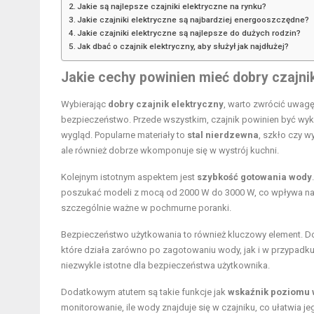
Jakie są najlepsze czajniki elektryczne na rynku?
Jakie czajniki elektryczne są najbardziej energooszczędne?
Jakie czajniki elektryczne są najlepsze do dużych rodzin?
Jak dbać o czajnik elektryczny, aby służył jak najdłużej?
Jakie cechy powinien mieć dobry czajni
Wybierając
dobry czajnik elektryczny
, warto zwrócić uwagę
bezpieczeństwo. Przede wszystkim, czajnik powinien być wyko
wygląd. Popularne materiały to
stal nierdzewna
, szkło czy w
ale również dobrze wkomponuje się w wystrój kuchni.
Kolejnym istotnym aspektem jest
szybkość gotowania wody
poszukać modeli z mocą od 2000 W do 3000 W, co wpływa na c
szczególnie ważne w pochmurne poranki.
Bezpieczeństwo użytkowania to również kluczowy element. D
które działa zarówno po zagotowaniu wody, jak i w przypadku, 
niezwykle istotne dla bezpieczeństwa użytkownika.
Dodatkowym atutem są takie funkcje jak
wskaźnik poziomu
monitorowanie, ile wody znajduje się w czajniku, co ułatwia je