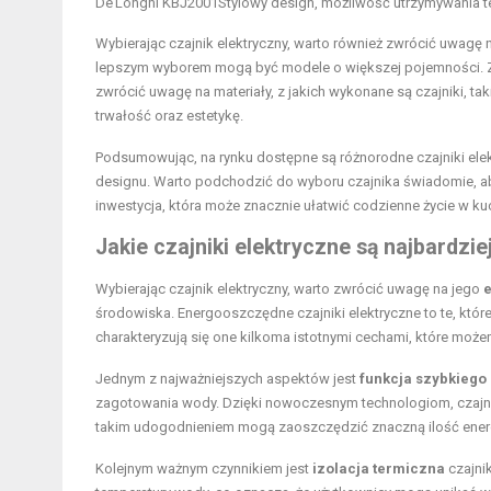
De’Longhi KBJ2001
Stylowy design, możliwość utrzymywania t
Wybierając czajnik elektryczny, warto również zwrócić uwagę 
lepszym wyborem mogą być modele o większej pojemności. Z kol
zwrócić uwagę na materiały, z jakich wykonane są czajniki, ta
trwałość oraz estetykę.
Podsumowując, na rynku dostępne są różnorodne czajniki elek
designu. Warto podchodzić do wyboru czajnika świadomie, aby
inwestycja, która może znacznie ułatwić codzienne życie w ku
Jakie czajniki elektryczne są najbardz
Wybierając czajnik elektryczny, warto zwrócić uwagę na jego
środowiska. Energooszczędne czajniki elektryczne to te, któ
charakteryzują się one kilkoma istotnymi cechami, które mo
Jednym z najważniejszych aspektów jest
funkcja szybkiego
zagotowania wody. Dzięki nowoczesnym technologiom, czajniki
takim udogodnieniem mogą zaoszczędzić znaczną ilość ener
Kolejnym ważnym czynnikiem jest
izolacja termiczna
czajni