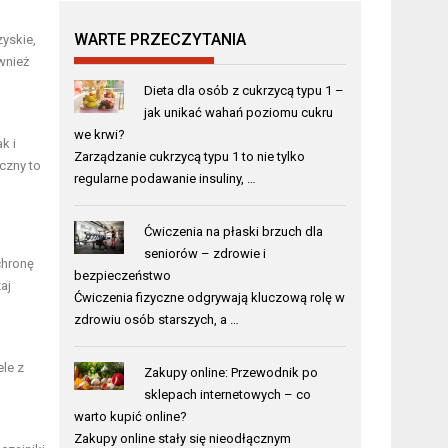
WARTE PRZECZYTANIA
zyskie,
wnież
h
Dieta dla osób z cukrzycą typu 1 –
jak unikać wahań poziomu cukru
we krwi?
k i
Zarządzanie cukrzycą typu 1 to nie tylko
czny to
regularne podawanie insuliny, …
Ćwiczenia na płaski brzuch dla
seniorów – zdrowie i
chronę
bezpieczeństwo
aj
Ćwiczenia fizyczne odgrywają kluczową rolę w
zdrowiu osób starszych, a …
le z
Zakupy online: Przewodnik po
sklepach internetowych – co
warto kupić online?
Zakupy online stały się nieodłącznym