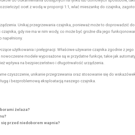
rodków do odkamieniania dostępnych na rynku lub domowych sposobów, taki
ozcieńczyć ocet z wodą w proporcji 1:1, wlać mieszankę do czajnika, zagoto
ządzenia. Unikaj przegrzewania czajnika, ponieważ może to doprowadzić do
ć czajnika, gdy nie ma w nim wody, co może być groźne dla jego funkcjonowan
o napełniony.
czące użytkowania i pielęgnacji. Właściwe używanie czajnika zgodnie z jego
re nowoczesne modele wyposażone są w przydatne funkcje, takie jak automat
nież wpływa na bezpieczeństwo i długotrwałość urządzenia.
arne czyszczenie, unikanie przegrzewania oraz stosowanie się do wskazówe
długą i bezproblemową eksploatacją naszego czajnika.
oborami żelaza?
zmu?
ć się przed niedoborem wapnia?