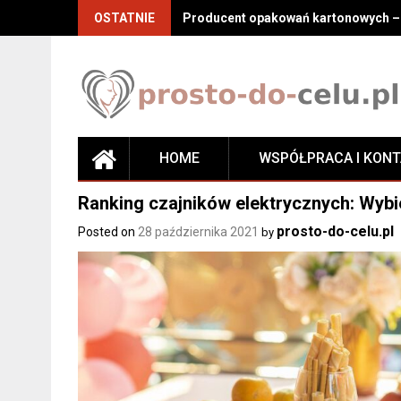
Skip
OSTATNIE
Producent opakowań kartonowych – j
to
content
HOME
WSPÓŁPRACA I KON
Ranking czajników elektrycznych: Wybie
prosto-do-celu.pl
Posted on
28 października 2021
by