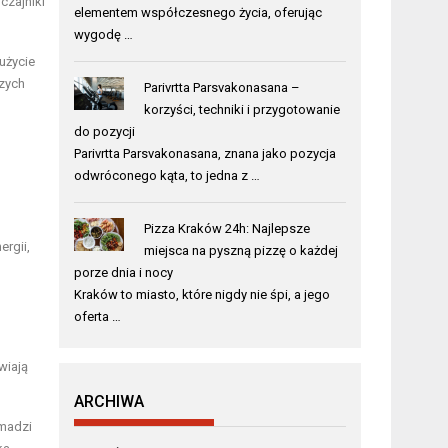
czajniki
elementem współczesnego życia, oferując
wygodę …
użycie
szych
Parivrtta Parsvakonasana –
korzyści, techniki i przygotowanie
do pozycji
Parivrtta Parsvakonasana, znana jako pozycja
odwróconego kąta, to jedna z …
Pizza Kraków 24h: Najlepsze
ergii,
miejsca na pyszną pizzę o każdej
porze dnia i nocy
Kraków to miasto, które nigdy nie śpi, a jego
oferta …
wiają
ARCHIWA
omadzi