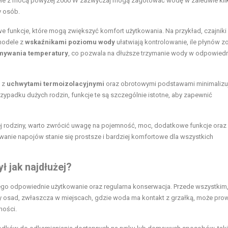
odele z mocą powyżej 2000 W zazwyczaj mogą zagotować wodę w zaledwie kil
y osób.
 funkcje, które mogą zwiększyć komfort użytkowania. Na przykład, czajniki
modele z
wskaźnikami poziomu wody
ułatwiają kontrolowanie, ile płynów z
mywania temperatury
, co pozwala na dłuższe trzymanie wody w odpowiedn
i z
uchwytami termoizolacyjnymi
oraz obrotowymi podstawami minimalizu
rzypadku dużych rodzin, funkcje te są szczególnie istotne, aby zapewnić
j rodziny, warto zwrócić uwagę na pojemność, moc, dodatkowe funkcje oraz
anie napojów stanie się prostsze i bardziej komfortowe dla wszystkich
ł jak najdłużej?
 jego odpowiednie użytkowanie oraz regularna konserwacja. Przede wszystkim,
y osad, zwłaszcza w miejscach, gdzie woda ma kontakt z grzałką, może pro
ności.