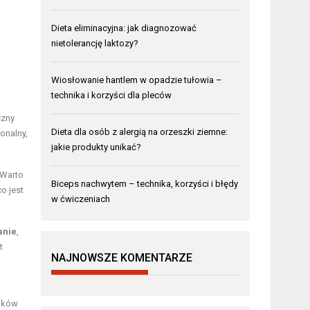
Dieta eliminacyjna: jak diagnozować
nietolerancję laktozy?
Wiosłowanie hantlem w opadzie tułowia –
technika i korzyści dla pleców
czny
Dieta dla osób z alergią na orzeszki ziemne:
onalny,
jakie produkty unikać?
 Warto
Biceps nachwytem – technika, korzyści i błędy
o jest
w ćwiczeniach
anie
,
t
NAJNOWSZE KOMENTARZE
ników