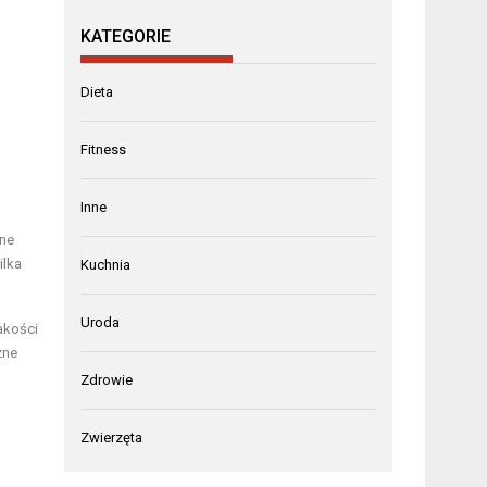
KATEGORIE
Dieta
Fitness
Inne
nne
ilka
Kuchnia
Uroda
akości
zne
Zdrowie
Zwierzęta