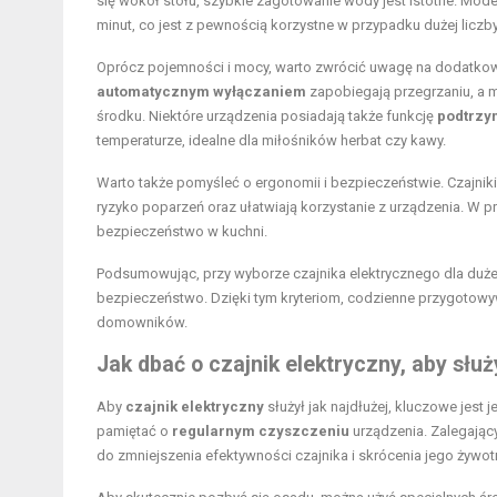
się wokół stołu, szybkie zagotowanie wody jest istotne. M
minut, co jest z pewnością korzystne w przypadku dużej liczb
Oprócz pojemności i mocy, warto zwrócić uwagę na dodatkowe
automatycznym wyłączaniem
zapobiegają przegrzaniu, a 
środku. Niektóre urządzenia posiadają także funkcję
podtrzy
temperaturze, idealne dla miłośników herbat czy kawy.
Warto także pomyśleć o ergonomii i bezpieczeństwie. Czajnik
ryzyko poparzeń oraz ułatwiają korzystanie z urządzenia. W p
bezpieczeństwo w kuchni.
Podsumowując, przy wyborze czajnika elektrycznego dla duże
bezpieczeństwo. Dzięki tym kryteriom, codzienne przygotowyw
domowników.
Jak dbać o czajnik elektryczny, aby służy
Aby
czajnik elektryczny
służył jak najdłużej, kluczowe jest
pamiętać o
regularnym czyszczeniu
urządzenia. Zalegając
do zmniejszenia efektywności czajnika i skrócenia jego żywot