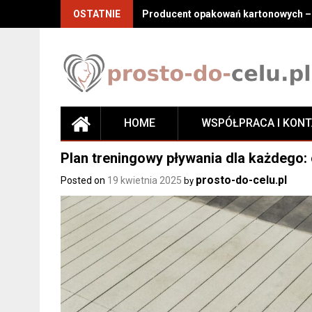
Skip
OSTATNIE
Producent opakowań kartonowych – j
to
content
HOME
WSPÓŁPRACA I KON
Plan treningowy pływania dla każdeg
prosto-do-celu.pl
Posted on
19 kwietnia 2025
by