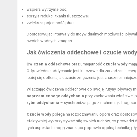
wspiera wytrzymałość,
sprzyja redukcji tkanki tłuszczowej,
zwiększa pojemność płuc.
Dostosowując interwały do indywidualnych możliwości pływaka
swoich wodnych zmagań.
Jak ćwiczenia oddechowe i czucie wody
Ćwiczenia oddechowe
oraz umiejętność
czucia wody
mają 
Odpowiednie oddychanie jest kluczowe dla zarządzania ener
lepiej się dotlenia, a uczucie zmęczenia jest znacznie mniejsze
Włączając ćwiczenia oddechowe do swojej rutyny, pływacy mo
naprzemiennego oddychania
przy zachowaniu właściwej po
rytm oddychania
– synchronizacja go z ruchem rąk i nóg sprz
Czucie wody
polega na rozpoznawaniu oporu oraz dostosowy
efektywniej wykorzystywać siłę swoich ruchów, co prowadzi do
tych aspektach mogą znacząco poprawić ogólną technikę pł