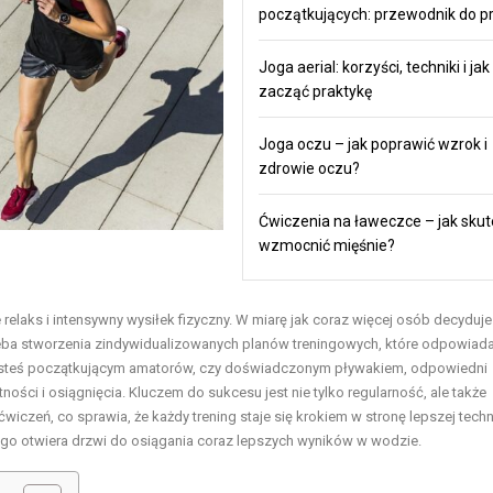
początkujących: przewodnik do pr
Joga aerial: korzyści, techniki i jak
zacząć praktykę
Joga oczu – jak poprawić wzrok i
zdrowie oczu?
Ćwiczenia na ławeczce – jak skut
wzmocnić mięśnie?
ie relaks i intensywny wysiłek fizyczny. W miarę jak coraz więcej osób decyduje
eba stworzenia zindywidualizowanych planów treningowych, które odpowiada
esteś początkującym amatorów, czy doświadczonym pływakiem, odpowiedni
ści i osiągnięcia. Kluczem do sukcesu jest nie tylko regularność, ale także
eń, co sprawia, że każdy trening staje się krokiem w stronę lepszej techni
ego otwiera drzwi do osiągania coraz lepszych wyników w wodzie.