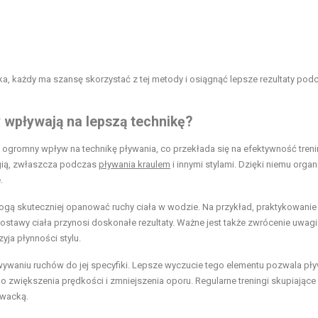
, każdy ma szansę skorzystać z tej metody i osiągnąć lepsze rezultaty pod
 wpływają na lepszą technikę?
ogromny wpływ na technikę pływania, co przekłada się na efektywność tren
gią, zwłaszcza podczas
pływania kraulem
i innymi stylami. Dzięki niemu orga
.
gą skuteczniej opanować ruchy ciała w wodzie. Na przykład, praktykowanie
stawy ciała przynosi doskonałe rezultaty. Ważne jest także zwrócenie uwagi
yja płynności stylu.
waniu ruchów do jej specyfiki. Lepsze wyczucie tego elementu pozwala p
 zwiększenia prędkości i zmniejszenia oporu. Regularne treningi skupiające 
ywacką.