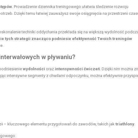
stępów.
Prowadzenie dziennika treningowego ułatwia śledzenie rozwoju
trzeb. Dzięki temu łatwiej zauważysz swoje osiągnięcia na przestrzeni czas
skonalenie techniki oddychania przekłada się na większą wydolność podcz
e tych strategii znacząco podniesie efektywność Twoich treningów
e.
w interwałowych w pływaniu?
podniesienie
wydolności
oraz
intensywności ćwiczeń
. Dzięki nim można 
tając intensywne segmenty z chwilami odpoczynku, można efektywnie przyspi
ci
– kluczowego elementu przygotowań do zawodów, takich jak
triathlony
.
ingowego: