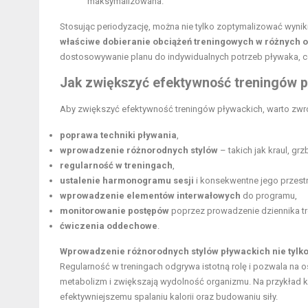
maksymalizowana.
Stosując periodyzację, można nie tylko zoptymalizować wyniki
właściwe dobieranie obciążeń treningowych w różnych 
dostosowywanie planu do indywidualnych potrzeb pływaka, 
Jak zwiększyć efektywność treningów 
Aby zwiększyć efektywność treningów pływackich, warto zwró
poprawa techniki pływania
,
wprowadzenie różnorodnych stylów
– takich jak kraul, grzb
regularność w treningach
,
ustalenie harmonogramu sesji
i konsekwentne jego przest
wprowadzenie elementów interwałowych
do programu,
monitorowanie postępów
poprzez prowadzenie dziennika t
ćwiczenia oddechowe
.
Wprowadzenie różnorodnych stylów pływackich nie tylko 
Regularność w treningach odgrywa istotną rolę i pozwala na 
metabolizm i zwiększają wydolność organizmu. Na przykład kr
efektywniejszemu spalaniu kalorii oraz budowaniu siły.