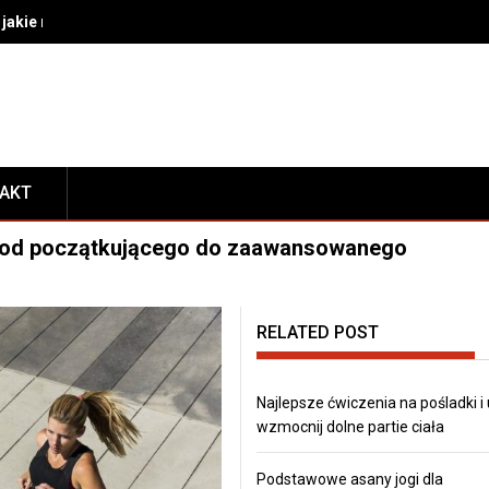
akie rozwiązania wybrać do bezpiecznego transportu i prezentacj
TAKT
o: od początkującego do zaawansowanego
RELATED POST
Najlepsze ćwiczenia na pośladki i
wzmocnij dolne partie ciała
Podstawowe asany jogi dla