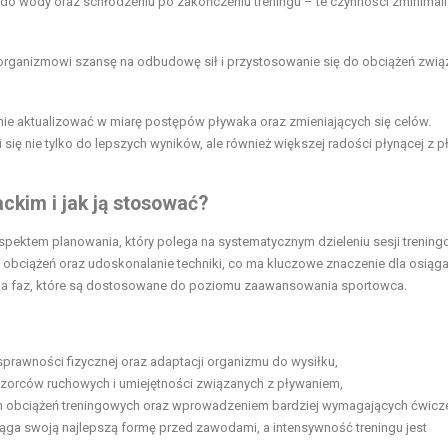
do wody oraz schłodzeniu po zakończeniu treningu – te czynności zminimali
e organizmowi szansę na odbudowę sił i przystosowanie się do obciążeń zwi
rnie aktualizować w miarę postępów pływaka oraz zmieniających się celów.
ię nie tylko do lepszych wyników, ale również większej radości płynącej z p
ackim i jak ją stosować?
spektem planowania, który polega na systematycznym dzieleniu sesji trenin
e obciążeń oraz udoskonalanie techniki, co ma kluczowe znaczenie dla osiąga
lka faz, które są dostosowane do poziomu zaawansowania sportowca.
prawności fizycznej oraz adaptacji organizmu do wysiłku,
wzorców ruchowych i umiejętności związanych z pływaniem,
em obciążeń treningowych oraz wprowadzeniem bardziej wymagających ćwicz
ga swoją najlepszą formę przed zawodami, a intensywność treningu jest