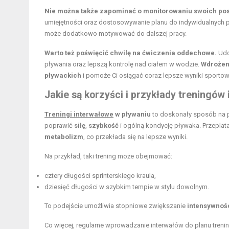
Nie można także zapominać o monitorowaniu swoich po
umiejętności oraz dostosowywanie planu do indywidualnych po
może dodatkowo motywować do dalszej pracy.
Warto też poświęcić chwilę na ćwiczenia oddechowe.
Udo
pływania oraz lepszą kontrolę nad ciałem w wodzie.
Wdrożeni
pływackich
i pomoże Ci osiągać coraz lepsze wyniki sportow
Jakie są korzyści i przykłady treningó
Treningi interwałowe
w pływaniu
to doskonały sposób na 
poprawić
siłę
,
szybkość
i ogólną kondycję pływaka. Przepla
metabolizm
, co przekłada się na lepsze wyniki.
Na przykład, taki trening może obejmować:
cztery długości sprinterskiego kraula,
dziesięć długości w szybkim tempie w stylu dowolnym.
To podejście umożliwia stopniowe zwiększanie
intensywnoś
Co więcej, regularne wprowadzanie interwałów do planu tren