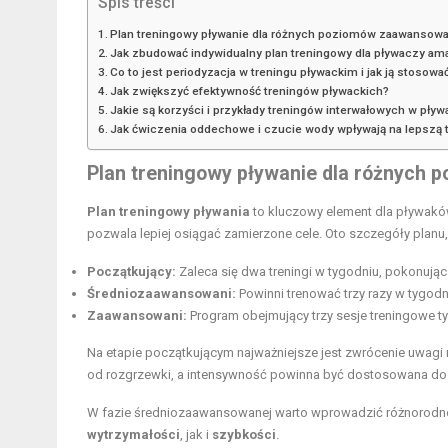
Spis treści
Plan treningowy pływanie dla różnych poziomów zaawansowa
Jak zbudować indywidualny plan treningowy dla pływaczy am
Co to jest periodyzacja w treningu pływackim i jak ją stosowa
Jak zwiększyć efektywność treningów pływackich?
Jakie są korzyści i przykłady treningów interwałowych w pływ
Jak ćwiczenia oddechowe i czucie wody wpływają na lepszą 
Plan treningowy
pływanie dla różnych 
Plan treningowy pływania
to kluczowy element dla pływakó
pozwala lepiej osiągać zamierzone cele. Oto szczegóły planu
Początkujący:
Zaleca się dwa treningi w tygodniu, pokonują
Średniozaawansowani:
Powinni trenować trzy razy w tygod
Zaawansowani:
Program obejmujący trzy sesje treningowe 
Na etapie początkującym najważniejsze jest zwrócenie uwagi
od rozgrzewki, a intensywność powinna być dostosowana do
W fazie średniozaawansowanej warto wprowadzić różnorodnoś
wytrzymałości
, jak i
szybkości
.