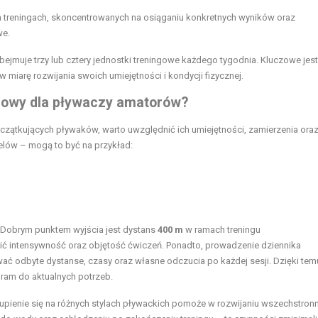
 treningach, skoncentrowanych na osiąganiu konkretnych wyników oraz
we.
bejmuje trzy lub cztery jednostki treningowe każdego tygodnia. Kluczowe jest
miarę rozwijania swoich umiejętności i kondycji fizycznej.
ngowy dla pływaczy amatorów?
zątkujących pływaków, warto uwzględnić ich umiejętności, zamierzenia ora
celów – mogą to być na przykład:
. Dobrym punktem wyjścia jest dystans
400 m
w ramach treningu
 intensywność oraz objętość ćwiczeń. Ponadto, prowadzenie dziennika
 odbyte dystanse, czasy oraz własne odczucia po każdej sesji. Dzięki tem
ram do aktualnych potrzeb.
upienie się na różnych stylach pływackich pomoże w rozwijaniu wszechstron