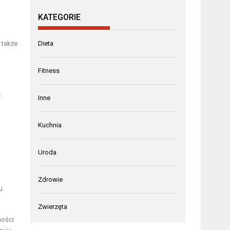
KATEGORIE
 także
Dieta
Fitness
z
Inne
Kuchnia
Uroda
Zdrowie
u
Zwierzęta
ności