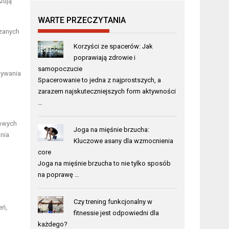
zują
WARTE PRZECZYTANIA
ązanych
Korzyści ze spacerów: Jak
poprawiają zdrowie i
samopoczucie
ływania
Spacerowanie to jedna z najprostszych, a
zarazem najskuteczniejszych form aktywności
…
gowych
Joga na mięśnie brzucha:
nia
Kluczowe asany dla wzmocnienia
core
Joga na mięśnie brzucha to nie tylko sposób
na poprawę …
Czy trening funkcjonalny w
eń,
fitnessie jest odpowiedni dla
każdego?