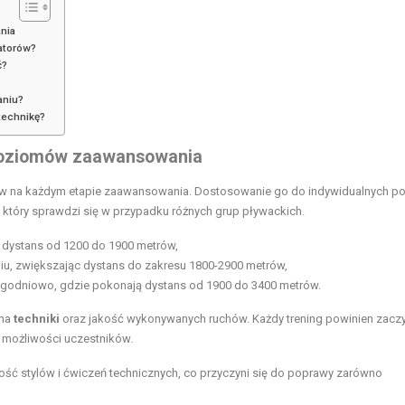
nia
atorów?
ć?
aniu?
technikę?
poziomów zaawansowania
w na każdym etapie zaawansowania. Dostosowanie go do indywidualnych po
, który sprawdzi się w przypadku różnych grup pływackich.
c dystans od 1200 do 1900 metrów,
niu, zwiększając dystans do zakresu 1800-2900 metrów,
tygodniowo, gdzie pokonają dystans od 1900 do 3400 metrów.
 na
techniki
oraz jakość wykonywanych ruchów. Każdy trening powinien zaczy
 możliwości uczestników.
ć stylów i ćwiczeń technicznych, co przyczyni się do poprawy zarówno