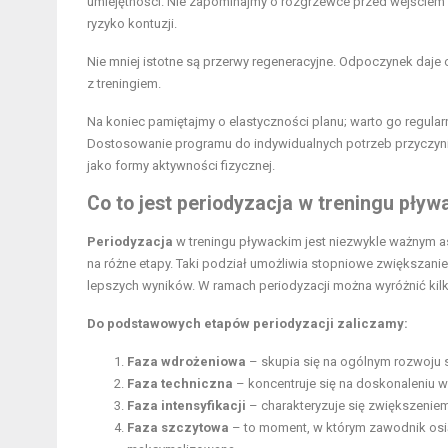
umiejętności. Nie zapominajmy o rozgrzewce przed wejściem 
ryzyko kontuzji.
Nie mniej istotne są przerwy regeneracyjne. Odpoczynek daj
z treningiem.
Na koniec pamiętajmy o elastyczności planu; warto go regula
Dostosowanie programu do indywidualnych potrzeb przyczyni s
jako formy aktywności fizycznej.
Co to jest periodyzacja w treningu pływ
Periodyzacja
w treningu pływackim jest niezwykle ważnym a
na różne etapy. Taki podział umożliwia stopniowe zwiększani
lepszych wyników. W ramach periodyzacji można wyróżnić ki
Do podstawowych etapów periodyzacji zaliczamy:
Faza wdrożeniowa
– skupia się na ogólnym rozwoju s
Faza techniczna
– koncentruje się na doskonaleniu 
Faza intensyfikacji
– charakteryzuje się zwiększeni
Faza szczytowa
– to moment, w którym zawodnik osią