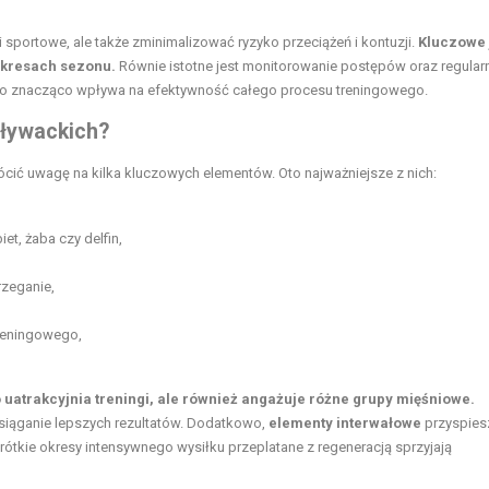
 sportowe, ale także zminimalizować ryzyko przeciążeń i kontuzji.
Kluczowe 
okresach sezonu.
Równie istotne jest monitorowanie postępów oraz regular
co znacząco wpływa na efektywność całego procesu treningowego.
pływackich?
cić uwagę na kilka kluczowych elementów. Oto najważniejsze z nich:
iet, żaba czy delfin,
rzeganie,
reningowego,
uatrakcyjnia treningi, ale również angażuje różne grupy mięśniowe.
osiąganie lepszych rezultatów. Dodatkowo,
elementy interwałowe
przyspies
ótkie okresy intensywnego wysiłku przeplatane z regeneracją sprzyjają