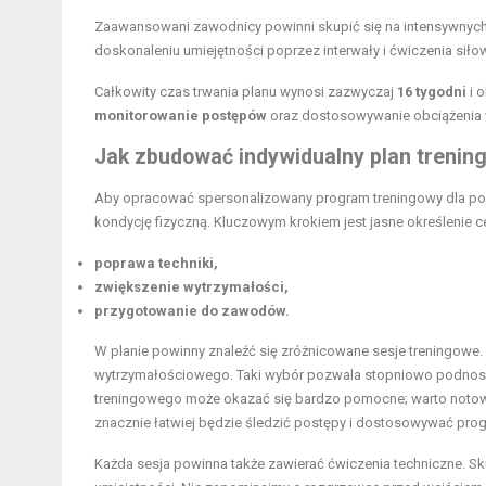
Zaawansowani zawodnicy powinni skupić się na intensywnych
doskonaleniu umiejętności poprzez interwały i ćwiczenia siło
Całkowity czas trwania planu wynosi zazwyczaj
16 tygodni
i o
monitorowanie postępów
oraz dostosowywanie obciążenia w 
Jak zbudować indywidualny plan treni
Aby opracować spersonalizowany program treningowy dla poc
kondycję fizyczną. Kluczowym krokiem jest jasne określenie 
poprawa techniki,
zwiększenie wytrzymałości,
przygotowanie do zawodów.
W planie powinny znaleźć się zróżnicowane sesje treningowe
wytrzymałościowego. Taki wybór pozwala stopniowo podnosić
treningowego może okazać się bardzo pomocne; warto notować
znacznie łatwiej będzie śledzić postępy i dostosowywać prog
Każda sesja powinna także zawierać ćwiczenia techniczne. Sk