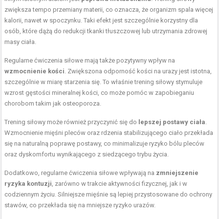
zwiększa tempo przemiany materii, co oznacza, że organizm spala więcej
kalorii, nawet w spoczynku. Taki efekt jest szczególnie korzystny dla
osób, które dążą do redukcji tkanki tłuszczowej lub utrzymania zdrowej
masy ciała.
Regularne ćwiczenia siłowe mają także pozytywny wpływ na
wzmocnienie kości
. Zwiększona odporność kości na urazy jest istotna,
szczególnie w miarę starzenia się. To właśnie trening siłowy stymuluje
wzrost gęstości mineralnej kości, co może pomóc w zapobieganiu
chorobom takim jak osteoporoza.
Trening siłowy może również przyczynić się do
lepszej postawy ciała
.
Wzmocnienie mięśni pleców oraz rdzenia stabilizującego ciało przekłada
się na naturalną poprawę postawy, co minimalizuje ryzyko bólu pleców
oraz dyskomfortu wynikającego z siedzącego trybu życia.
Dodatkowo, regularne ćwiczenia siłowe wpływają na
zmniejszenie
ryzyka kontuzji
, zarówno w trakcie aktywności fizycznej, jak i w
codziennym życiu. Silniejsze mięśnie są lepiej przystosowane do ochrony
stawów, co przekłada się na mniejsze ryzyko urazów.