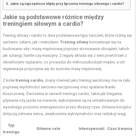
Jakie są najczęstsze błędy przy łączeniu treningu siłowego i cardio?
Jakie są podstawowe różnice między
treningiem siłowym a cardio?
Trening siłowy i cardio to dwa podstawowe typy ćwiczeń, które różnią się
zarówno celami, jak i metodami.
Trening siłowy
koncentruje się na
budowaniu siły i masy mięśniowej poprzez stosowanie obciążeń, takich
jak sztangi, hantle czy maszyny. Z reguły składa się z serii powtórzeń z
określonymi ciężarami, co prowadzi do mikrouszkodzeń mięśni, a ich
regeneracja przyczynia się do wzrostu masy mięśniowej.
Z kolei
trening cardio
, znany również jako trening aerobowy, ma na celu
poprawę wydolności sercowo-naczyniowej oraz spalanie tkanki
tłuszczowej. Ćwiczenia w ramach treningu cardio, takie jak bieganie,
pływanie czy jazda na rowerze, wykonywane są na umiarkowanym do
wysokiego poziomu intensywności przez dłuższy czas. Główne korzyści
dotyczą zdrowia serca, zwiększenia wytrzymałości oraz redukcji wagi.
Typ
Główne cele
Intensywność
Czas trwania
treningu