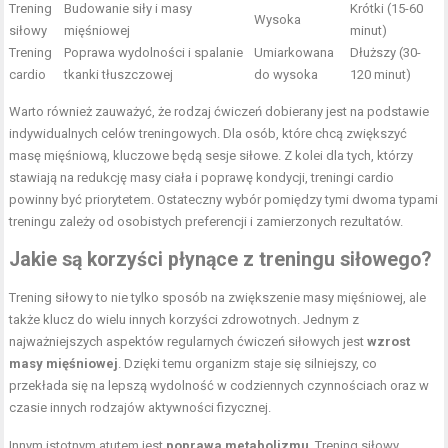
Trening
Budowanie siły i masy
Krótki (15-60
Wysoka
siłowy
mięśniowej
minut)
Trening
Poprawa wydolności i spalanie
Umiarkowana
Dłuższy (30-
cardio
tkanki tłuszczowej
do wysoka
120 minut)
Warto również zauważyć, że rodzaj ćwiczeń dobierany jest na podstawie
indywidualnych celów treningowych. Dla osób, które chcą zwiększyć
masę mięśniową, kluczowe będą sesje siłowe. Z kolei dla tych, którzy
stawiają na redukcję masy ciała i poprawę kondycji, treningi cardio
powinny być priorytetem. Ostateczny wybór pomiędzy tymi dwoma typami
treningu zależy od osobistych preferencji i zamierzonych rezultatów.
Jakie są korzyści płynące z treningu siłowego?
Trening siłowy to nie tylko sposób na zwiększenie masy mięśniowej, ale
także klucz do wielu innych korzyści zdrowotnych. Jednym z
najważniejszych aspektów regularnych ćwiczeń siłowych jest
wzrost
masy mięśniowej
. Dzięki temu organizm staje się silniejszy, co
przekłada się na lepszą wydolność w codziennych czynnościach oraz w
czasie innych rodzajów aktywności fizycznej.
Innym istotnym atutem jest
poprawa metabolizmu
. Trening siłowy