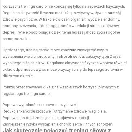
Korzyści z treningu cardio nie kończą się tylko na aspektach fizycznych.
Regularna aktywność fizyczna ma także pozytywny wpływ na
nastrój
i
zdrowie psychiczne. W trakcie ćwiczeń organizm wydziela endorfiny,
hormony szczęścia, które mogą pomóc w redukcji stresu i objawów
depresji. Wiele osób osiąga dzięki temu lepszą jakość życia i ogólne
samopoczucie.
Oprócz tego, trening cardio może znacznie zmniejszyć ryzyko
wystąpienia wielu chorób, w tym
chorób serca
, cukrzycy typu 2 oraz
wysokiego ciśnienia krwi. Regularna aktywność fizyczna wspiera również
układ odpornościowy, co może przyczynić się do lepszego zdrowia w
dłuższym okresie.
Poniżej przedstawiamy kilka z najważniejszych korzyści płynących z
regularnego treningu cardio:
Poprawa wydolności sercowo-naczyniowej.
Redukcja tkanki tłuszczowej i utrzymanie zdrowej wagi ciała.
Poprawa nastroju i zmniejszenie objawów depresji.
Zmniejszenie ryzyka wystąpienia chorób serca i innych schorzeń.
Jak skutecznie połączyć trening siłowy z