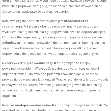
energii
, co z kolei obniża wydajność podczas ćwiczeń siłowych. Osoby,
które chcą poprawić swoją siłę, powinny najpierw zrealizować trening
siłowy, a następnie przejść do treningu cardio.
Kolejnym często popełnianym błędem jest
niedostateczna
regeneracja
. Połączenie obu rodzajów treningu wiąże się z dużym
wysiłkiem dla organizmu, dlatego odpowiedni czas na odpoczynek jest
kluczowy. Bez regeneracji, nasze mięśnie nie mają szans na właściwe
odbudowanie, co może prowadzić do przetrenowania i kontuzji. Zaleca
się wprowadzenie dni wolnych od intensywnego wysiłku i dbanie o
odpowiednią dietę oraz sen, co wspomaga procesy regeneracyjne.
Nieodpowiednie
planowanie sesji treningowych
to kolejny
powszechny problem. Wiele osób nie dostosowuje intensywności i
objętości treningu do swojego poziomu zaawansowania, co może
prowadzić do wypalenia lub kontuzji. Ważne jest, aby ustalić odpowiednią
intensywność obu rodzajów treningu oraz segregować dni na treningi
siłowe i cardio. Dzięki temu można uniknąć nadmiernego obciążenia
organizmu.
Również
niedopasowanie celów treningowych
wpływa na rezultaty. Na
przykład, jeśli celem jest budowa masy mięśniowej, zbyt intensywne