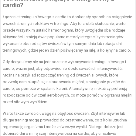
cardio?
Łączenie treningu siłowego z cardio to doskonały sposób na osiągnięcie
wszechstronnych efektów w treningu. Aby to zrobić skutecznie, warto
przede wszystkim ustalić harmonogram, który uwzględni oba rodzaje
aktywności. Istnieją dwie popularne metody integracji tych treningów:
wykonanie obu rodzajów ćwiczeń w tym samym dniu lub rotacja dni
treningowych, gdzie jeden dzień poświęcamy na siłę, a kolejny na cardio.
Gdy decydujemy się na jednoczesne wykonywanie treningu siłowego i
cardio, ważne jest, aby odpowiednio dostosować ich intensywność.
Można na przykład rozpocząć trening od ćwiczeń siłowych, które
pozwolą nam skupić się na budowaniu mięśni, a następnie przejść do
cardio, co pomoże w spalaniu kalorii. Alternatywnie, niektórzy preferują
rozpoczęcie od ćwiczeń aerobowych, co może pomóc w ogrzaniu mięśni
przed siłowym wysiłkiem.
Warto także zwrócić uwagę na objętość ćwiczeń. Zbyt intensywne lub
długie treningi mogą prowadzić do przetrenowania, co z kolei utrudnia
regenerację organizmu i może zniweczyć wyniki. Dlatego dobrze jest
dobierać dni o mniejszej intensywności na cardio, aby umożliwić