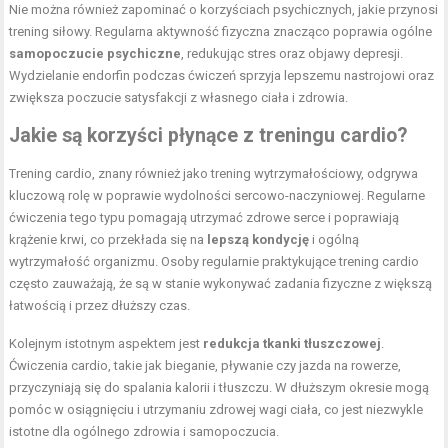
Nie można również zapominać o korzyściach psychicznych, jakie przynosi
trening siłowy. Regularna aktywność fizyczna znacząco poprawia ogólne
samopoczucie psychiczne
, redukując stres oraz objawy depresji.
Wydzielanie endorfin podczas ćwiczeń sprzyja lepszemu nastrojowi oraz
zwiększa poczucie satysfakcji z własnego ciała i zdrowia.
Jakie są korzyści płynące z treningu cardio?
Trening cardio, znany również jako trening wytrzymałościowy, odgrywa
kluczową rolę w poprawie wydolności sercowo-naczyniowej. Regularne
ćwiczenia tego typu pomagają utrzymać zdrowe serce i poprawiają
krążenie krwi, co przekłada się na
lepszą kondycję
i ogólną
wytrzymałość organizmu. Osoby regularnie praktykujące trening cardio
często zauważają, że są w stanie wykonywać zadania fizyczne z większą
łatwością i przez dłuższy czas.
Kolejnym istotnym aspektem jest
redukcja tkanki tłuszczowej
.
Ćwiczenia cardio, takie jak bieganie, pływanie czy jazda na rowerze,
przyczyniają się do spalania kalorii i tłuszczu. W dłuższym okresie mogą
pomóc w osiągnięciu i utrzymaniu zdrowej wagi ciała, co jest niezwykle
istotne dla ogólnego zdrowia i samopoczucia.