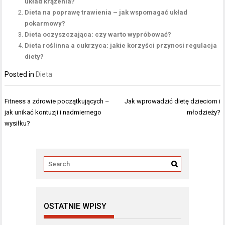
układ krążenia?
Dieta na poprawę trawienia – jak wspomagać układ
pokarmowy?
Dieta oczyszczająca: czy warto wypróbować?
Dieta roślinna a cukrzyca: jakie korzyści przynosi regulacja
diety?
Posted in
Dieta
Nawigacja
Fitness a zdrowie początkujących –
Jak wprowadzić dietę dzieciom i
wpisu
jak unikać kontuzji i nadmiernego
młodzieży?
wysiłku?
OSTATNIE WPISY