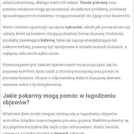
układ pokarmowy, dlatego warto ich unikać.
Tłuste potrawy
oraz
potrawy smażone mogą spowodować dodatkowe problemy, ponieważ
spowalniają proces trawienia i mogą prowadzić do zgagi oraz duszności.
Warto również ograniczyć spożycie
cytrusów
, takich jak pomarańcze czy
cytryny, które są kwaśne i mogą podrażniać błonę śluzową. Podobnie,
produkty zawierające
kofeinę
, takie jak napoje energetyzujące lub
niektóre herbaty, powinny być spożywane w umiarkowanych ilościach, a
najlepiej całkowicie wykluczone.
Przestrzeganie tych zaleceń żywieniowych może przyczynić się do
poprawy komfortu życia osób z chorobą wrzodową oraz pomóc w
procesie leczenia. Dbanie o odpowiednią dietę to kluczowy element
radzenia sobie z tą dolegliwością.
Jakie pokarmy mogą pomóc w łagodzeniu
objawów?
Właściwa dieta może odegrać istotną rolę w łagodzeniu objawów
wrzodów żołądka i wspomaganiu procesu gojenia. Niektóre pokarmy są
szczególnie korzystne dla osób z tym schorzeniem. Warto zwrócić
uwagę na produkty bogate w
błonnik
, takie jak: