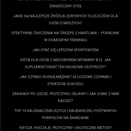
ŚWIĄTECZNY STÓŁ
JAKIE SĄ NAJLEPSZE ŹRÓDŁA ZDROWYCH TŁUSZCZÓW DLA
OSÓB STARSZYCH?
EFEKTYWNE ĆWICZENIA NA TRICEPS Z HANTLAMI – PORADNIK
W DOMOWYM TRENINGU
JAK STAĆ SIĘ LEPSZYM SPORTOWCEM
DIETA DLA OSÓB Z NIEDOBOREM WITAMINY B12: JAK
SUPLEMENTOWAĆ TEN SKŁADNIK ODŻYWCZY?
JAK SZYBKO ROSNĄ MIĘŚNIE? KLUCZOWE CZYNNIKI I
STRATEGIE SUKCESU
ZAKWASY PO JODZE: PRZYCZYNY, OBJAWY I JAK SOBIE Z NIMI
RADZIĆ?
TOP 10 NAJSMACZNIEJSZYCH I NAJBARDZIEJ POŻYWNYCH
POMYSŁÓW NA ŚNIADANIE
KIFOZA: RODZAJE, PRZYCZYNY I SKUTECZNE METODY