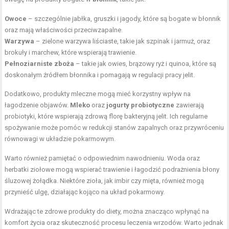
Owoce
– szczególnie jabłka, gruszki i jagody, które są bogate w błonnik
oraz mają właściwości przeciwzapalne.
Warzywa
– zielone warzywa liściaste, takie jak szpinak i jarmuż, oraz
brokuły i marchew, które wspierają trawienie.
Pełnoziarniste zboża
– takie jak owies, brązowy ryż i quinoa, które są
doskonałym źródłem błonnika i pomagają w regulacji pracy jelit.
Dodatkowo, produkty mleczne mogą mieć korzystny wpływ na
łagodzenie objawów.
Mleko
oraz
jogurty probiotyczne
zawierają
probiotyki, które wspierają zdrową florę bakteryjną jelit. Ich regularne
spożywanie może pomóc w redukcji stanów zapalnych oraz przywróceniu
równowagi w układzie pokarmowym.
Warto również pamiętać o odpowiednim nawodnieniu. Woda oraz
herbatki ziołowe mogą wspierać trawienie i łagodzić podrażnienia błony
śluzowej żołądka. Niektóre zioła, jak imbir czy mięta, również mogą
przynieść ulgę, działając kojąco na układ pokarmowy.
Wdrażając te zdrowe produkty do diety, można znacząco wpłynąć na
komfort życia oraz skuteczność procesu leczenia wrzodów. Warto jednak