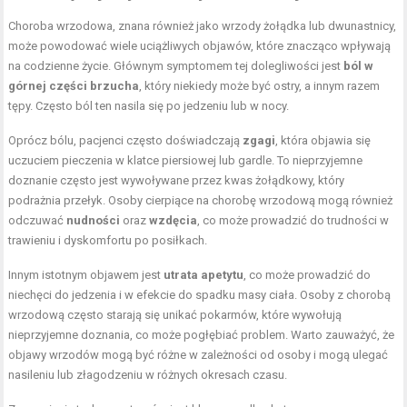
Choroba wrzodowa, znana również jako wrzody żołądka lub dwunastnicy,
może powodować wiele uciążliwych objawów, które znacząco wpływają
na codzienne życie. Głównym symptomem tej dolegliwości jest
ból w
górnej części brzucha
, który niekiedy może być ostry, a innym razem
tępy. Często ból ten nasila się po jedzeniu lub w nocy.
Oprócz bólu, pacjenci często doświadczają
zgagi
, która objawia się
uczuciem pieczenia w klatce piersiowej lub gardle. To nieprzyjemne
doznanie często jest wywoływane przez kwas żołądkowy, który
podrażnia przełyk. Osoby cierpiące na chorobę wrzodową mogą również
odczuwać
nudności
oraz
wzdęcia
, co może prowadzić do trudności w
trawieniu i dyskomfortu po posiłkach.
Innym istotnym objawem jest
utrata apetytu
, co może prowadzić do
niechęci do jedzenia i w efekcie do spadku masy ciała. Osoby z chorobą
wrzodową często starają się unikać pokarmów, które wywołują
nieprzyjemne doznania, co może pogłębiać problem. Warto zauważyć, że
objawy wrzodów mogą być różne w zależności od osoby i mogą ulegać
nasileniu lub złagodzeniu w różnych okresach czasu.