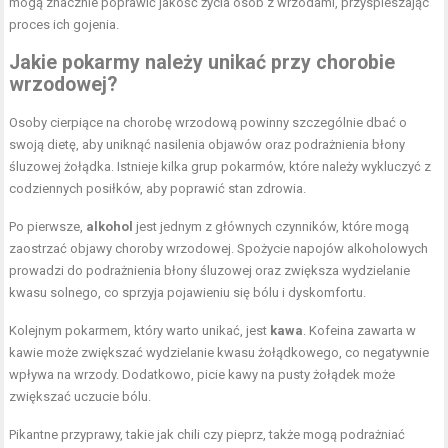
mogą znacznie poprawić jakość życia osób z wrzodami, przyspieszając
proces ich gojenia.
Jakie pokarmy należy unikać przy chorobie
wrzodowej?
Osoby cierpiące na chorobę wrzodową powinny szczególnie dbać o
swoją dietę, aby uniknąć nasilenia objawów oraz podrażnienia błony
śluzowej żołądka. Istnieje kilka grup pokarmów, które należy wykluczyć z
codziennych posiłków, aby poprawić stan zdrowia.
Po pierwsze,
alkohol
jest jednym z głównych czynników, które mogą
zaostrzać objawy choroby wrzodowej. Spożycie napojów alkoholowych
prowadzi do podrażnienia błony śluzowej oraz zwiększa wydzielanie
kwasu solnego, co sprzyja pojawieniu się bólu i dyskomfortu.
Kolejnym pokarmem, który warto unikać, jest
kawa
. Kofeina zawarta w
kawie może zwiększać wydzielanie kwasu żołądkowego, co negatywnie
wpływa na wrzody. Dodatkowo, picie kawy na pusty żołądek może
zwiększać uczucie bólu.
Pikantne przyprawy, takie jak chili czy pieprz, także mogą podrażniać