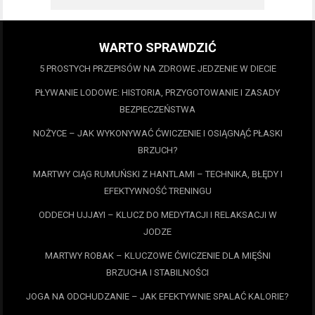
WARTO SPRAWDZIĆ
5 PROSTYCH PRZEPISÓW NA ZDROWE JEDZENIE W DIECIE
PŁYWANIE LODOWE: HISTORIA, PRZYGOTOWANIE I ZASADY
BEZPIECZEŃSTWA
NOŻYCE – JAK WYKONYWAĆ ĆWICZENIE I OSIĄGNĄĆ PŁASKI
BRZUCH?
MARTWY CIĄG RUMUŃSKI Z HANTLAMI – TECHNIKA, BŁĘDY I
EFEKTYWNOŚĆ TRENINGU
ODDECH UJJAYI – KLUCZ DO MEDYTACJI I RELAKSACJI W
JODZE
MARTWY ROBAK – KLUCZOWE ĆWICZENIE DLA MIĘŚNI
BRZUCHA I STABILNOŚCI
JOGA NA ODCHUDZANIE – JAK EFEKTYWNIE SPALAĆ KALORIE?