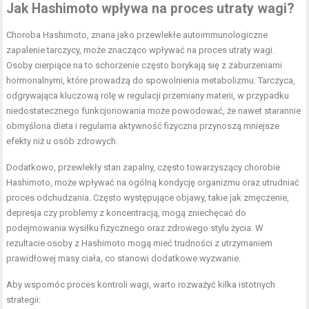
Jak Hashimoto wpływa na proces utraty wagi?
Choroba Hashimoto, znana jako przewlekłe autoimmunologiczne
zapalenie tarczycy, może znacząco wpływać na proces utraty wagi.
Osoby cierpiące na to schorzenie często borykają się z zaburzeniami
hormonalnymi, które prowadzą do spowolnienia metabolizmu. Tarczyca,
odgrywająca kluczową rolę w regulacji przemiany materii, w przypadku
niedostatecznego funkcjonowania może powodować, że nawet starannie
obmyślona dieta i regularna aktywność fizyczna przynoszą mniejsze
efekty niż u osób zdrowych.
Dodatkowo, przewlekły stan zapalny, często towarzyszący chorobie
Hashimoto, może wpływać na ogólną kondycję organizmu oraz utrudniać
proces odchudzania. Często występujące objawy, takie jak zmęczenie,
depresja czy problemy z koncentracją, mogą zniechęcać do
podejmowania wysiłku fizycznego oraz zdrowego stylu życia. W
rezultacie osoby z Hashimoto mogą mieć trudności z utrzymaniem
prawidłowej masy ciała, co stanowi dodatkowe wyzwanie.
Aby wspomóc proces kontroli wagi, warto rozważyć kilka istotnych
strategii: