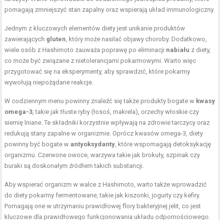
pomagają zmniejszyć stan zapalny oraz wspierają układ immunologiczny.
Jednym z kluczowych elementów diety jest unikanie produktów
zawierających
gluten
, który może nasilać objawy choroby. Dodatkowo,
wiele osób z Hashimoto zauważa poprawę po eliminacji
nabiału
z diety,
co może być związane z nietolerancjami pokarmowymi. Warto więc
przygotować się na eksperymenty, aby sprawdzić, które pokarmy
wywołują niepożądane reakcje.
W codziennym menu powinny znaleźć się także produkty bogate w
kwasy
omega-3
, takie jak tłuste ryby (łosoś, makrela), orzechy włoskie czy
siemię lniane. Te składniki korzystnie wpływają na zdrowie tarczycy oraz
redukują stany zapalne w organizmie. Oprócz kwasów omega-3, diety
powinny być bogate w
antyoksydanty
, które wspomagają detoksykację
organizmu. Czerwone owoce, warzywa takie jak brokuły, szpinak czy
buraki są doskonałym źródłem takich substancji.
Aby wspierać organizm w walce z Hashimoto, warto także wprowadzić
do diety pokarmy fermentowane, takie jak kiszonki, jogurty czy kefiry.
Pomagają one w utrzymaniu prawidłowej flory bakteryjnej jelit, co jest
kluczowe dla prawidłowego funkcjonowania układu odpornościowego.