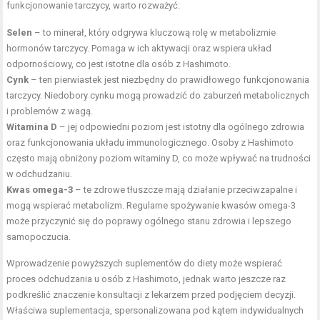
funkcjonowanie tarczycy, warto rozważyć:
Selen
– to minerał, który odgrywa kluczową rolę w metabolizmie
hormonów tarczycy. Pomaga w ich aktywacji oraz wspiera układ
odpornościowy, co jest istotne dla osób z Hashimoto.
Cynk
– ten pierwiastek jest niezbędny do prawidłowego funkcjonowania
tarczycy. Niedobory cynku mogą prowadzić do zaburzeń metabolicznych
i problemów z wagą.
Witamina D
– jej odpowiedni poziom jest istotny dla ogólnego zdrowia
oraz funkcjonowania układu immunologicznego. Osoby z Hashimoto
często mają obniżony poziom witaminy D, co może wpływać na trudności
w odchudzaniu.
Kwas omega-3
– te zdrowe tłuszcze mają działanie przeciwzapalne i
mogą wspierać metabolizm. Regularne spożywanie kwasów omega-3
może przyczynić się do poprawy ogólnego stanu zdrowia i lepszego
samopoczucia.
Wprowadzenie powyższych suplementów do diety może wspierać
proces odchudzania u osób z Hashimoto, jednak warto jeszcze raz
podkreślić znaczenie konsultacji z lekarzem przed podjęciem decyzji.
Właściwa suplementacja, spersonalizowana pod kątem indywidualnych