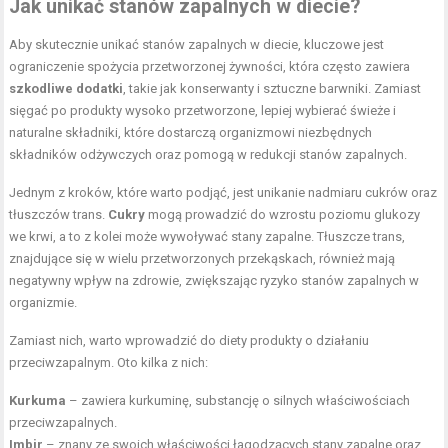
Jak unikać stanów zapalnych w diecie?
Aby skutecznie unikać stanów zapalnych w diecie, kluczowe jest
ograniczenie spożycia przetworzonej żywności, która często zawiera
szkodliwe dodatki
, takie jak konserwanty i sztuczne barwniki. Zamiast
sięgać po produkty wysoko przetworzone, lepiej wybierać świeże i
naturalne składniki, które dostarczą organizmowi niezbędnych
składników odżywczych oraz pomogą w redukcji stanów zapalnych.
Jednym z kroków, które warto podjąć, jest unikanie nadmiaru cukrów oraz
tłuszczów trans.
Cukry
mogą prowadzić do wzrostu poziomu glukozy
we krwi, a to z kolei może wywoływać stany zapalne. Tłuszcze trans,
znajdujące się w wielu przetworzonych przekąskach, również mają
negatywny wpływ na zdrowie, zwiększając ryzyko stanów zapalnych w
organizmie.
Zamiast nich, warto wprowadzić do diety produkty o działaniu
przeciwzapalnym. Oto kilka z nich:
Kurkuma
– zawiera kurkuminę, substancję o silnych właściwościach
przeciwzapalnych.
Imbir
– znany ze swoich właściwości łagodzących stany zapalne oraz