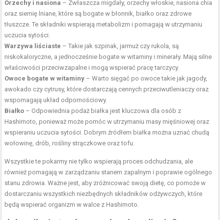
Orzechy i nasiona
– Zwłaszcza migdały, orzechy włoskie, nasiona chia
oraz siemię lniane, które są bogate w błonnik, białko oraz zdrowe
tłuszcze. Te składniki wspierają metabolizm i pomagają w utrzymaniu
uczucia sytości.
Warzywa liściaste
– Takie jak szpinak, jarmuż czy rukola, są
niskokaloryczne, a jednocześnie bogate w witaminy i minerały. Mają silne
właściwości przeciwzapalne i mogą wspierać pracę tarczycy.
Owoce bogate w witaminy
– Warto sięgać po owoce takie jak jagody,
awokado czy cytrusy, które dostarczają cennych przeciwutleniaczy oraz
wspomagają układ odpornościowy.
Białko
– Odpowiednia podaż białka jest kluczowa dla osób z
Hashimoto, ponieważ może pomóc w utrzymaniu masy mięśniowej oraz
wspieraniu uczucia sytości. Dobrym źródłem białka można uznać chudą
wołowinę, drób, rośliny strączkowe oraz tofu.
Wszystkie te pokarmy nie tylko wspierają proces odchudzania, ale
również pomagają w zarządzaniu stanem zapalnym i poprawie ogólnego
stanu zdrowia. Ważne jest, aby zróżnicować swoją dietę, co pomoże w
dostarczaniu wszystkich niezbędnych składników odżywczych, które
będą wspierać organizm w walce z Hashimoto.