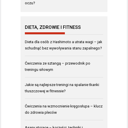
oczu?
DIETA, ZDROWIE I FITNESS
Dieta dla osób z Hashimoto a utrata wagi – jak
schudnąć bez wywoływania stanu zapalnego?
Ćwiczenia ze sztangą – przewodnik po
treningu siłowym
Jakie są najlepsze treningi na spalanie tkanki
tłuszczowej w fitnessie?
Ćwiczenia na wzmocnienie kręgosłupa – klucz
do zdrowia pleców
Asany stojące – korzyści, techniki i