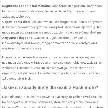
Regularne badania hormonalne
: Monitorowanie poziomu hormonów
tarczycy pomoże dostosować leczenie i lepiej kontrolować objawy
związane z chorobą.
Odpowiednia dieta
: Zbilansowana dieta bogata w składniki odżywcze,
unikanie przetworzonej żywności oraz produktów zawierających gluten
mogą przynieść poprawę w samopoczuciu i przyspieszyć metabolizm.
Aktywność fizyczna
: Ćwiczenia regularne, dostosowane do
indywidualnych możliwości, mogą pomóc w poprawie kondycji oraz
wspierać proces utraty wagi.
Integracja tych elementów może pomóc w osiągnięciu lepszej kontroli
nad masą ciała oraz w łagodzeniu nieprzyjemnych objawów związanych
z chorobą Hashimoto. Zrozumienie wpływu, jaki ma ta choroba na
organizm, jest kluczowe dla skutecznego podejścia do odchudzania i
zdrowego stylu życia.
Jakie są zasady diety dla osób z Hashimoto?
Dieta dla osób z Hashimoto powinna być nie tylko
zrównoważona
, ale
także bogata w składniki odżywcze, które wspierają funkcjonowanie
tarczycy. Warto wprowadzić do codziennego jadłospisu produkty, które