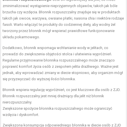
zminimalizować wystąpienie nieprzyjemnych objawów, takich jak bóle
brzucha czy wzdęcia. Błonnik rozpuszczalny znajduje się w produktach
takich jak owoce, warzywa, owsiane płatki, nasiona chia i niektóre rodzaje
fasoli. Warto włączyć te produkty do codziennej diety, aby wodny żel
tworzony przez błonnik mógł wspierać prawidłowe funkcjonowanie
układu pokarmowego.
Dodatkowo, błonnik wspomaga wchłanianie wody w jelitach, co
prowadzi do zwiększenia objętości stolca i ułatwienia wypróżnień.
Regularne przyjmowanie błonnika rozpuszczalnego może znacząco
poprawić komfort życia osób z zespołem jelita drażliwego. Ważne jest
jednak, aby wprowadzać zmiany w diecie stopniowo, aby organizm mógł
się przyzwyczaić do wyższej ilości błonnika.
Błonnik wspiera regulację wypróżnień, co jest kluczowe dla osób z ZJD.
Błonnik rozpuszczalny jest mniej drażniący dla jelit niż błonnik
nierozpuszczalny.
Zwiększone spożycie błonnika rozpuszczalnego może ograniczyć
wzdęcia i dyskomfort.
Zwiększona konsumpcja odpowiedniego błonnika w diecie osób z ZJD