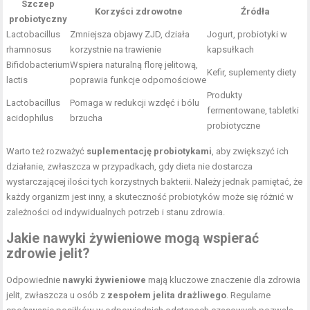
Szczep
Korzyści zdrowotne
Źródła
probiotyczny
Lactobacillus
Zmniejsza objawy ZJD, działa
Jogurt, probiotyki w
rhamnosus
korzystnie na trawienie
kapsułkach
Bifidobacterium
Wspiera naturalną florę jelitową,
Kefir, suplementy diety
lactis
poprawia funkcje odpornościowe
Produkty
Lactobacillus
Pomaga w redukcji wzdęć i bólu
fermentowane, tabletki
acidophilus
brzucha
probiotyczne
Warto też rozważyć
suplementację probiotykami
, aby zwiększyć ich
działanie, zwłaszcza w przypadkach, gdy dieta nie dostarcza
wystarczającej ilości tych korzystnych bakterii. Należy jednak pamiętać, że
każdy organizm jest inny, a skuteczność probiotyków może się różnić w
zależności od indywidualnych potrzeb i stanu zdrowia.
Jakie nawyki żywieniowe mogą wspierać
zdrowie jelit?
Odpowiednie
nawyki żywieniowe
mają kluczowe znaczenie dla zdrowia
jelit, zwłaszcza u osób z
zespołem jelita drażliwego
. Regularne