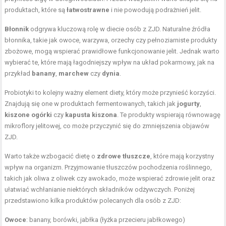
produktach, które są
łatwostrawne
i nie powodują podrażnień jelit.
Błonnik
odgrywa kluczową rolę w diecie osób z ZJD. Naturalne źródła
błonnika, takie jak owoce, warzywa, orzechy czy pełnoziarniste produkty
zbożowe, mogą wspierać prawidłowe funkcjonowanie jelit. Jednak warto
wybierać te, które mają łagodniejszy wpływ na układ pokarmowy, jak na
przykład
banany
,
marchew
czy
dynia
.
Probiotyki to kolejny ważny element diety, który może przynieść korzyści.
Znajdują się one w produktach fermentowanych, takich jak
jogurty
,
kiszone ogórki
czy
kapusta kiszona
. Te produkty wspierają równowagę
mikroflory jelitowej, co może przyczynić się do zmniejszenia objawów
ZJD.
Warto także wzbogacić dietę o
zdrowe tłuszcze
, które mają korzystny
wpływ na organizm. Przyjmowanie tłuszczów pochodzenia roślinnego,
takich jak oliwa z oliwek czy awokado, może wspierać zdrowie jelit oraz
ułatwiać wchłanianie niektórych składników odżywczych. Poniżej
przedstawiono kilka produktów polecanych dla osób z ZJD:
Owoce
: banany, borówki, jabłka (łyżka przecieru jabłkowego)