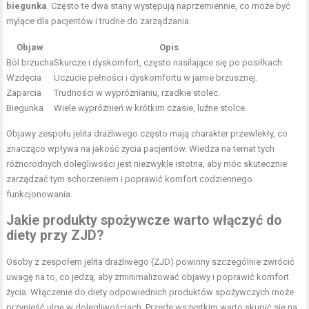
biegunka
. Często te dwa stany występują naprzemiennie, co może być
mylące dla pacjentów i trudne do zarządzania.
Objaw
Opis
Ból brzucha
Skurcze i dyskomfort, często nasilające się po posiłkach.
Wzdęcia
Uczucie pełności i dyskomfortu w jamie brzusznej.
Zaparcia
Trudności w wypróżnianiu, rzadkie stolec.
Biegunka
Wiele wypróżnień w krótkim czasie, luźne stolce.
Objawy zespołu jelita drażliwego często mają charakter przewlekły, co
znacząco wpływa na jakość życia pacjentów. Wiedza na temat tych
różnorodnych dolegliwości jest niezwykle istotna, aby móc skutecznie
zarządzać tym schorzeniem i poprawić komfort codziennego
funkcjonowania.
Jakie produkty spożywcze warto włączyć do
diety przy ZJD?
Osoby z zespołem jelita drażliwego (ZJD) powinny szczególnie zwrócić
uwagę na to, co jedzą, aby zminimalizować objawy i poprawić komfort
życia. Włączenie do diety odpowiednich produktów spożywczych może
przynieść ulgę w dolegliwościach. Przede wszystkim warto skupić się na