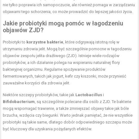
nie tylko poprawia ich samopoczucie, ale również pomaga w zarządzaniu
objawami tego schorzenia, co może prowadzić do lepszej jakości życia.
Jakie probiotyki mogą pomóc w łagodzeniu
objawów ZJD?
Probiotyki to
korzystne bakterie
, które odgrywają istotną rolę w
utrzymaniu zdrowia jelit. Mogą być szczególnie pomocne w łagodzeniu
objawów zespołu jelita drażliwego (ZJD). Istnieje wiele rodzajów
probiotyków, a ich działanie polega na wspieraniu naturalnej flory
bakteryjnej organizmu. Regularne spożywanie produktów
fermentowanych, takich jak jogurt, kefir czy kiszonki, może przynieść
zauważalne korzyści dla zdrowia jelit.
Niektóre szczepy probiotyków, takie jak
Lactobacillus
i
Bifidobacterium
, są szczególnie polecane dla osób z ZJD. Te bakterie
mogą wspomagać trawienie, a także zmniejszać objawy takie jak bóle
brzucha, wzdęcia czy biegunki. Warto jednak pamiętać, że nie wszystkie
probiotyki są takie same, dlatego dobór odpowiedniego szczepu może
być kluczowy dla uzyskania pożądanych efektów.