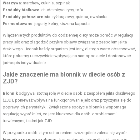
Warzywa
: marchew, cukinia, szpinak
Produkty białkowe
: chude mięso, ryby, tofu
Produkty pełnoziarniste
: ryż brązowy, quinoa, owsianka
Fermentowane
: jogurty, kefiry, kiszona kapusta
Włączenie tych produktów do codziennej diety może pomóc w regulacji
pracy jelit oraz złagodzić przykre objawy związane z zespołem jelita
drażliwego. Jednak każdy organizm jest inny, dlatego warto obserwować,
które pokarmy rzeczywiście wpływają na samopoczucie i dostosować
jadłospis indywidualnie.
Jakie znaczenie ma błonnik w diecie osób z
ZJD?
Błonnik
odgrywa istotną rolę w diecie osób z zespołem jelita drażliwego
(ZJD), ponieważ wpływa na funkcjonowanie jelit oraz przyczynia się do
poprawy ich perystaltyki. Zwiększone spożycie błonnika wspomaga
regulację wypróżnień, co jest kluczowe dla osób z problemami
trawiennymi, takimi jak ZJD.
W przypadku osób z tym schorzeniem szczególnie zaleca się wybór
błonnika rozpuszczalnego
. Jest on łagodniejszy dla jelit, co może