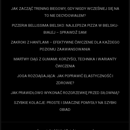
JAK ZACZĄĆ TRENING BIEGOWY, GDY NIGDY WCZEŚNIEJ SIĘ NA
TO NIE DECYDOWAŁEM?
PIZZERIA BELLISSIMA BIELSKO: NAJLEPSZA PIZZA W BIELSKU-
BIAŁEJ – SPRAWDŹ SAM
ZAKROKI Z HANTLAMI – EFEKTYWNE ĆWICZENIE DLA KAŻDEGO
POZIOMU ZAAWANSOWANIA
MARTWY CIĄG Z GUMAMI: KORZYŚCI, TECHNIKA I WARIANTY
ĆWICZENIA
JOGA ROZCIĄGAJĄCA: JAK POPRAWIĆ ELASTYCZNOŚĆ I
ZDROWIE?
JAK PRAWIDŁOWO WYKONAĆ ROZGRZEWKĘ PRZED SIŁOWNIĄ?
SZYBKIE KOLACJE: PROSTE I SMACZNE POMYSŁY NA SZYBKI
OBIAD