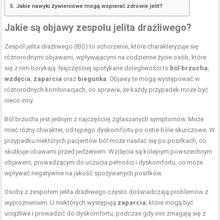
Jakie nawyki żywieniowe mogą wspierać zdrowie jelit?
Jakie są objawy zespołu jelita drażliwego?
Zespół jelita drażliwego (IBS) to schorzenie, które charakteryzuje się
różnorodnymi objawami, wpływającymi na codzienne życie osób, które
się z nim borykają. Najczęściej spotykane dolegliwości to
ból brzucha
,
wzdęcia
,
zaparcia
oraz
biegunka
. Objawy te mogą występować w
różnorodnych kombinacjach, co sprawia, że każdy przypadek może być
nieco inny.
Ból brzucha jest jednym z najczęściej zgłaszanych symptomów. Może
mieć różny charakter, od tępego dyskomfortu po ostre bóle skurczowe. W
przypadku niektórych pacjentów ból może nasilać się po posiłkach, co
skutkuje obawami przed jedzeniem. Wzdęcia są kolejnym powszechnym
objawem, prowadzącym do uczucia pełności i dyskomfortu, co może
wpływać negatywnie na jakość spożywanych posiłków.
Osoby z zespołem jelita drażliwego często doświadczają problemów z
wypróżnieniem. U niektórych występują
zaparcia
, które mogą być
uciążliwe i prowadzić do dyskomfortu, podczas gdy inni zmagają się z