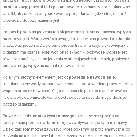
spożywanie posiłków w odpowiednich odstępach czasowych pozwala
na stabilizację pracy układu pokarmowego. Czasami warto zaplanować
posiłki, aby uniknąć przypadkowego podjadania między nimi, co może
prowadzić do rozdrażnienia jelit.
Pośpiech podczas jedzenia to kolejny czynnik, który negatywnie wpływa
na zdrowie jelit. Warto zwrócić uwagę na to, aby jeść powoli i dokładnie
przeżuwać jedzenie. Dzięki temu proces trawienia staje się łatwiejszy, a
organizm ma szansę lepiej wchłonąć składniki odżywcze. Dobrze jest
również starać się unikać jedzenia w stresujących sytuacjach, ponieważ
emocje mogą wpływać na funkcjonowanie jelit.
Kolejnym istotnym elementem jest
odpowiednie nawodnienie
.
Regularne picie wody pomaga w utrzymaniu odpowiedniej pracy jelit oraz
wspiera procesy trawienne. Często zaleca się picie co najmniej dwóch
litrów wody dziennie, ale warto dostosować tę ilość do indywidualnych
potrzeb organizmu.
Prowadzenie
dziennika żywieniowego
to praktyczny sposób na
identyfikację produktów, które mogą wywoływać niepożądane objawy.
Dzięki zapisom można zauważyć, które pokarmy są problematyczne, co
pozwala na ich eliminację lub ograniczenie w codziennej diecie. Regularne