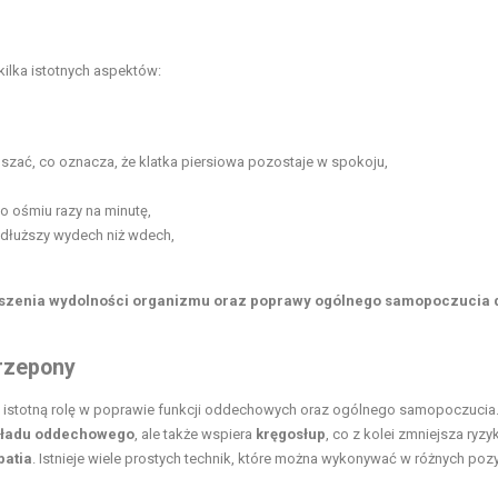
ilka istotnych aspektów:
szać, co oznacza, że klatka piersiowa pozostaje w spokoju,
 ośmiu razy na minutę,
 dłuższy wydech niż wdech,
ększenia wydolności organizmu oraz poprawy ogólnego samopoczucia d
rzepony
ą istotną rolę w poprawie funkcji oddechowych oraz ogólnego samopoczucia
kładu oddechowego
, ale także wspiera
kręgosłup
, co z kolei zmniejsza ryzy
patia
. Istnieje wiele prostych technik, które można wykonywać w różnych poz