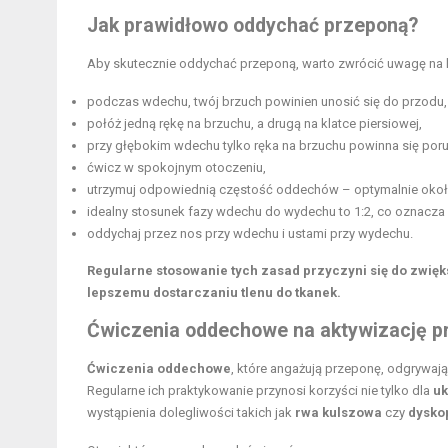
Jak prawidłowo oddychać przeponą?
Aby skutecznie oddychać przeponą, warto zwrócić uwagę na k
podczas wdechu, twój brzuch powinien unosić się do przodu,
połóż jedną rękę na brzuchu, a drugą na klatce piersiowej,
przy głębokim wdechu tylko ręka na brzuchu powinna się poru
ćwicz w spokojnym otoczeniu,
utrzymuj odpowiednią częstość oddechów – optymalnie około
idealny stosunek fazy wdechu do wydechu to 1:2, co oznacza
oddychaj przez nos przy wdechu i ustami przy wydechu.
Regularne stosowanie tych zasad przyczyni się do zwi
lepszemu dostarczaniu tlenu do tkanek.
Ćwiczenia oddechowe na aktywizację p
Ćwiczenia oddechowe
, które angażują przeponę, odgrywaj
Regularne ich praktykowanie przynosi korzyści nie tylko dla
u
wystąpienia dolegliwości takich jak
rwa kulszowa
czy
dysko