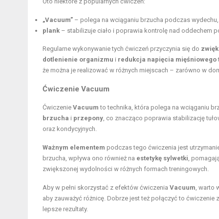
Oto niektóre z popularnych ćwiczeń:
„Vacuum”
– polega na wciąganiu brzucha podczas wydechu, 
plank
– stabilizuje ciało i poprawia kontrolę nad oddechem 
Regularne wykonywanie tych ćwiczeń przyczynia się do
zwięk
dotlenienie organizmu
i
redukcja napięcia mięśniowego
że można je realizować w różnych miejscach – zarówno w dom
Ćwiczenie Vacuum
Ćwiczenie
Vacuum
to technika, która polega na wciąganiu brz
brzucha
i
przepony
, co znacząco poprawia stabilizację tu
oraz kondycyjnych.
Ważnym elementem
podczas tego ćwiczenia jest utrzymani
brzucha, wpływa ono również na
estetykę sylwetki
, pomagają
zwiększonej wydolności w różnych formach treningowych.
Aby w pełni skorzystać z efektów ćwiczenia
Vacuum
, warto 
aby zauważyć różnicę. Dobrze jest też połączyć to ćwiczenie
lepsze rezultaty.