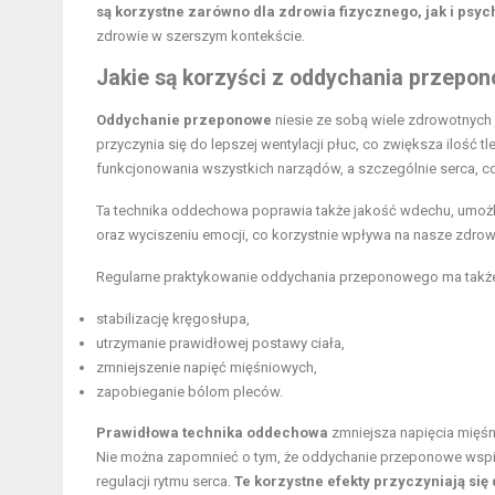
są korzystne zarówno dla zdrowia fizycznego, jak i psy
zdrowie w szerszym kontekście.
Jakie są korzyści z oddychania przepo
Oddychanie przeponowe
niesie ze sobą wiele zdrowotnych 
przyczynia się do lepszej wentylacji płuc, co zwiększa ilość
funkcjonowania wszystkich narządów, a szczególnie serca, co
Ta technika oddechowa poprawia także jakość wdechu, umożliwi
oraz wyciszeniu emocji, co korzystnie wpływa na nasze zdrowie
Regularne praktykowanie oddychania przeponowego ma takż
stabilizację kręgosłupa,
utrzymanie prawidłowej postawy ciała,
zmniejszenie napięć mięśniowych,
zapobieganie bólom pleców.
Prawidłowa technika oddechowa
zmniejsza napięcia mięśn
Nie można zapomnieć o tym, że oddychanie przeponowe wspie
regulacji rytmu serca.
Te korzystne efekty przyczyniają się