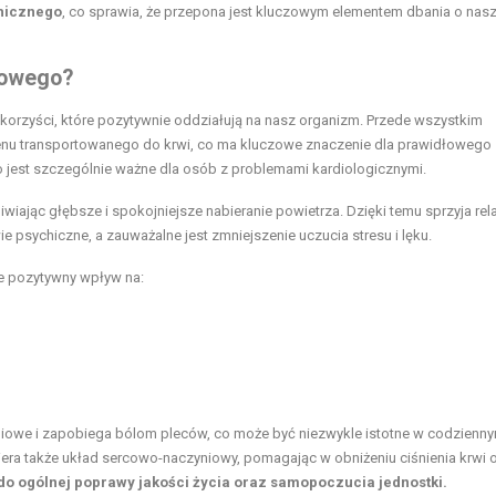
chicznego
, co sprawia, że przepona jest kluczowym elementem dbania o nas
nowego?
korzyści, które pozytywnie oddziałują na nasz organizm. Przede wszystkim
 tlenu transportowanego do krwi, co ma kluczowe znaczenie dla prawidłowego
 jest szczególnie ważne dla osób z problemami kardiologicznymi.
ając głębsze i spokojniejsze nabieranie powietrza. Dzięki temu sprzyja rel
 psychiczne, a zauważalne jest zmniejszenie uczucia stresu i lęku.
e pozytywny wpływ na:
iowe i zapobiega bólom pleców, co może być niezwykle istotne w codzienny
ra także układ sercowo-naczyniowy, pomagając w obniżeniu ciśnienia krwi 
 do ogólnej poprawy jakości życia oraz samopoczucia jednostki.