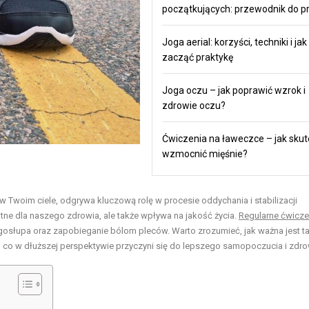
początkujących: przewodnik do pr
Joga aerial: korzyści, techniki i jak
zacząć praktykę
Joga oczu – jak poprawić wzrok i
zdrowie oczu?
Ćwiczenia na ławeczce – jak skut
wzmocnić mięśnie?
w Twoim ciele, odgrywa kluczową rolę w procesie oddychania i stabilizacji
otne dla naszego zdrowia, ale także wpływa na jakość życia.
Regularne ćwicze
ęgosłupa oraz zapobieganie bólom pleców. Warto zrozumieć, jak ważna jest t
ć, co w dłuższej perspektywie przyczyni się do lepszego samopoczucia i zdro