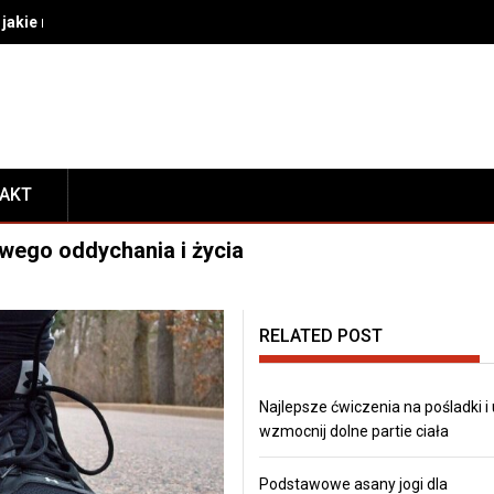
akie rozwiązania wybrać do bezpiecznego transportu i prezentacj
TAKT
wego oddychania i życia
RELATED POST
Najlepsze ćwiczenia na pośladki i
wzmocnij dolne partie ciała
Podstawowe asany jogi dla