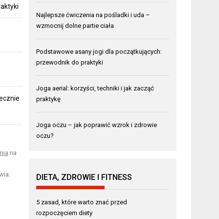
aktyki
Najlepsze ćwiczenia na pośladki i uda –
wzmocnij dolne partie ciała
Podstawowe asany jogi dla początkujących:
przewodnik do praktyki
Joga aerial: korzyści, techniki i jak zacząć
ecznie
praktykę
Joga oczu – jak poprawić wzrok i zdrowie
oczu?
nia
na
a
wia.
DIETA, ZDROWIE I FITNESS
5 zasad, które warto znać przed
rozpoczęciem diety