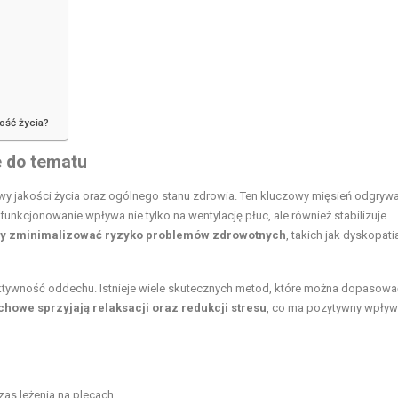
ość życia?
 do tematu
y jakości życia oraz ogólnego stanu zdrowia. Ten kluczowy mięsień odgryw
nkcjonowanie wpływa nie tylko na wentylację płuc, ale również stabilizuje
aby zminimalizować ryzyko problemów zdrowotnych
, takich jak dyskopati
ektywność oddechu. Istnieje wiele skutecznych metod, które można dopasow
howe sprzyjają relaksacji oraz redukcji stresu
, co ma pozytywny wpływ
as leżenia na plecach,