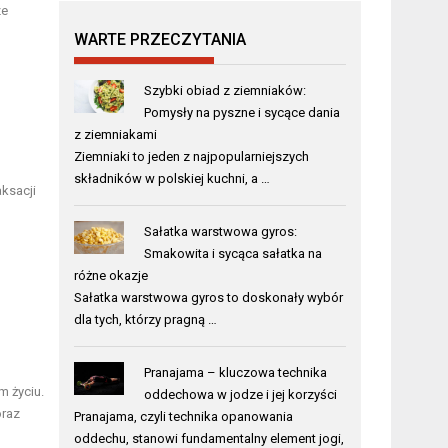
ze
WARTE PRZECZYTANIA
Szybki obiad z ziemniaków:
Pomysły na pyszne i sycące dania
z ziemniakami
Ziemniaki to jeden z najpopularniejszych
składników w polskiej kuchni, a …
aksacji
Sałatka warstwowa gyros:
Smakowita i sycąca sałatka na
różne okazje
Sałatka warstwowa gyros to doskonały wybór
dla tych, którzy pragną …
Pranajama – kluczowa technika
m życiu.
oddechowa w jodze i jej korzyści
oraz
Pranajama, czyli technika opanowania
oddechu, stanowi fundamentalny element jogi,