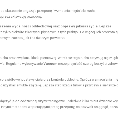
co skutecznie angażuje przeponę i wzmacnia mięśnie brzucha,
poprzez aktywację przepony.
szenia wydajności oddechowej
oraz
poprawy jakości życia
.
Lepsze
to tylko niektóre z korzyści płynących z tych praktyk. Co więcej, ich prostota 
owym zaciszu, jak i na świeżym powietrzu.
ucha oraz zwężaniu klatki piersiowej. W trakcie tego ruchu aktywują się
mięś
łowia. Regularne wykonywanie
Vacuum
może przynieść szereg korzyści zdrow
e prawidłowej postawy ciała oraz kontrola oddechu. Oprócz wzmacniania mię
c uzyskać smuklejszą talię. Lepsza stabilizacja tułowia przyczynia się także 
włączyć je do codziennej rutyny treningowej. Zaledwie kilka minut dziennie wys
 z innymi metodami wspierającymi pracę przepony, co pozwoli osiągnąć jeszc