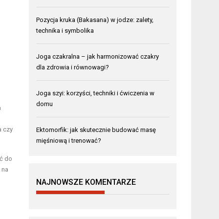
Pozycja kruka (Bakasana) w jodze: zalety,
technika i symbolika
Joga czakralna – jak harmonizować czakry
dla zdrowia i równowagi?
Joga szyi: korzyści, techniki i ćwiczenia w
domu
a
a czy
Ektomorfik: jak skutecznie budować masę
mięśniową i trenować?
ać do
 na
NAJNOWSZE KOMENTARZE