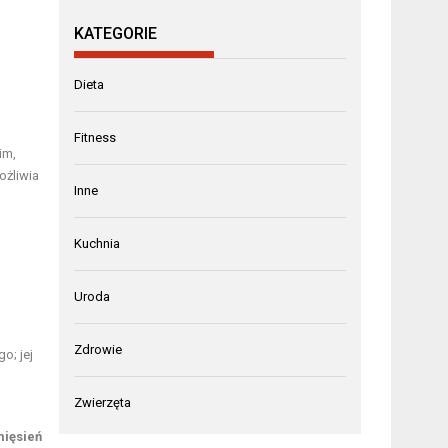
KATEGORIE
Dieta
Fitness
im,
ożliwia
Inne
Kuchnia
Uroda
Zdrowie
o; jej
Zwierzęta
mięsień