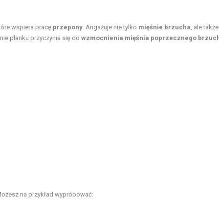
które wspiera pracę
przepony
. Angażuje nie tylko
mięśnie brzucha
, ale także
nie planku przyczynia się do
wzmocnienia mięśnia poprzecznego brzuc
 Możesz na przykład wypróbować: