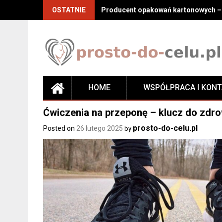
Skip
OSTATNIE
Producent opakowań kartonowych – j
to
content
HOME
WSPÓŁPRACA I KON
Ćwiczenia na przeponę – klucz do zdro
prosto-do-celu.pl
Posted on
26 lutego 2025
by