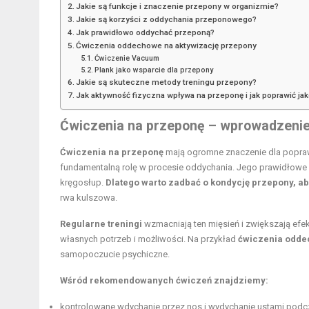
Jakie są funkcje i znaczenie przepony w organizmie?
Jakie są korzyści z oddychania przeponowego?
Jak prawidłowo oddychać przeponą?
Ćwiczenia oddechowe na aktywizację przepony
Ćwiczenie Vacuum
Plank jako wsparcie dla przepony
Jakie są skuteczne metody treningu przepony?
Jak aktywność fizyczna wpływa na przeponę i jak poprawić jak
Ćwiczenia na przeponę – wprowadzenie
Ćwiczenia na przeponę
mają ogromne znaczenie dla popraw
fundamentalną rolę w procesie oddychania. Jego prawidłowe fu
kręgosłup.
Dlatego warto zadbać o kondycję przepony, 
rwa kulszowa.
Regularne treningi
wzmacniają ten mięsień i zwiększają ef
własnych potrzeb i możliwości. Na przykład
ćwiczenia oddec
samopoczucie psychiczne.
Wśród rekomendowanych ćwiczeń znajdziemy:
kontrolowane wdychanie przez nos i wydychanie ustami podcz