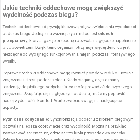
Jakie techniki oddechowe mogą zwiększyć
wydolność podczas biegu?
Techniki oddechowe odgrywają kluczową rolę w zwiększaniu wydolności
podczas biegu. Jedną z najważniejszych metod jest
oddech
przeponowy
, który angażuje przeponę i pozwala na głębsze napełnienie
płuc powietrzem. Dzięki temu organizm otrzymuje więcej tlenu, co jest
niezbędne do wydajnego funkcjonowania mięśni podczas intensywnego
wysiłku.
Poprawne techniki oddechowe mogą również pomóc w redukcji uczucia
zmęczenia i stresu podczas biegu. Kiedy biegamy, często mamy
tendencję do płytkiego oddychania, co może prowadzić do szybszego
zmęczenia. Skupiając się na głębszym oddechu, możemy poprawić
naszą wydolność i komfort. Warto zwrócić uwagę na następujące
aspekty:
Rytmiczne oddychanie:
Synchronizacja oddechu z krokiem biegowym
pozwala na lepszą koordynację oraz wydolność. Można na przykład
zastosować schemat 3:2, gdzie na trzy kroki przypada dwa wdechy.
Oddech przez nos:
Wdychanie powietrza przez nos może pomóc w