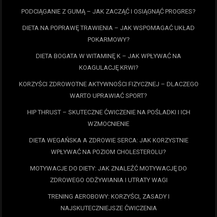
PODCIĄGANIE Z GUMĄ – JAK ZACZĄĆ I OSIĄGNĄĆ PROGRES?
DIETA NA POPRAWĘ TRAWIENIA – JAK WSPOMAGAĆ UKŁAD
POKARMOWY?
DIETA BOGATA W WITAMINĘ K – JAK WPŁYWAĆ NA
KOAGULACJĘ KRWI?
KORZYŚCI ZDROWOTNE AKTYWNOŚCI FIZYCZNEJ – DLACZEGO
WARTO UPRAWIAĆ SPORT?
HIP THRUST – SKUTECZNE ĆWICZENIE NA POŚLADKI I ICH
WZMOCNIENIE
DIETA WEGAŃSKA A ZDROWIE SERCA: JAK KORZYSTNIE
WPŁYWAĆ NA POZIOM CHOLESTEROLU?
MOTYWACJE DO DIETY: JAK ZNALEŹĆ MOTYWACJĘ DO
ZDROWEGO ODŻYWIANIA I UTRATY WAGI
TRENING AEROBOWY: KORZYŚCI, ZASADY I
NAJSKUTECZNIEJSZE ĆWICZENIA