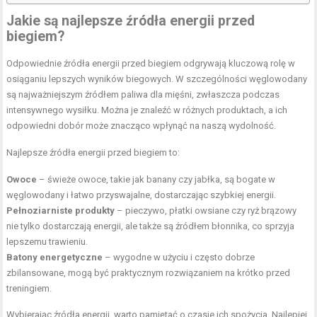
Jakie są najlepsze źródła energii przed
biegiem?
Odpowiednie źródła energii przed biegiem odgrywają kluczową rolę w
osiąganiu lepszych wyników biegowych. W szczególności węglowodany
są najważniejszym źródłem paliwa dla mięśni, zwłaszcza podczas
intensywnego wysiłku. Można je znaleźć w różnych produktach, a ich
odpowiedni dobór może znacząco wpłynąć na naszą wydolność.
Najlepsze źródła energii przed biegiem to:
Owoce
– świeże owoce, takie jak banany czy jabłka, są bogate w
węglowodany i łatwo przyswajalne, dostarczając szybkiej energii.
Pełnoziarniste produkty
– pieczywo, płatki owsiane czy ryż brązowy
nie tylko dostarczają energii, ale także są źródłem błonnika, co sprzyja
lepszemu trawieniu.
Batony energetyczne
– wygodne w użyciu i często dobrze
zbilansowane, mogą być praktycznym rozwiązaniem na krótko przed
treningiem.
Wybierając źródła energii, warto pamiętać o czasie ich spożycia. Najlepiej