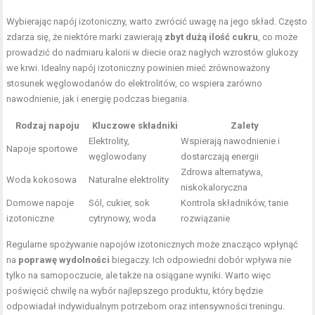
Wybierając napój izotoniczny, warto zwrócić uwagę na jego skład. Często
zdarza się, że niektóre marki zawierają
zbyt dużą ilość cukru
, co może
prowadzić do nadmiaru kalorii w diecie oraz nagłych wzrostów glukozy
we krwi. Idealny napój izotoniczny powinien mieć zrównoważony
stosunek węglowodanów do elektrolitów, co wspiera zarówno
nawodnienie, jak i energię podczas biegania.
Rodzaj napoju
Kluczowe składniki
Zalety
Elektrolity,
Wspierają nawodnienie i
Napoje sportowe
węglowodany
dostarczają energii
Zdrowa alternatywa,
Woda kokosowa
Naturalne elektrolity
niskokaloryczna
Domowe napoje
Sól, cukier, sok
Kontrola składników, tanie
izotoniczne
cytrynowy, woda
rozwiązanie
Regularne spożywanie napojów izotonicznych może znacząco wpłynąć
na
poprawę wydolności
biegaczy. Ich odpowiedni dobór wpływa nie
tylko na samopoczucie, ale także na osiągane wyniki. Warto więc
poświęcić chwilę na wybór najlepszego produktu, który będzie
odpowiadał indywidualnym potrzebom oraz intensywności treningu.