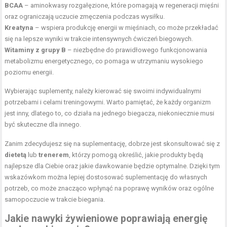
BCAA
– aminokwasy rozgałęzione, które pomagają w regeneracji mięśni
oraz ograniczają uczucie zmęczenia podczas wysiłku.
Kreatyna
– wspiera produkcję energii w mięśniach, co może przekładać
się na lepsze wyniki w trakcie intensywnych ćwiczeń biegowych.
Witaminy z grupy B
– niezbędne do prawidłowego funkcjonowania
metabolizmu energetycznego, co pomaga w utrzymaniu wysokiego
poziomu energii.
Wybierając suplementy, należy kierować się swoimi indywidualnymi
potrzebami i celami treningowymi. Warto pamiętać, że każdy organizm
jest inny, dlatego to, co działa na jednego biegacza, niekoniecznie musi
być skuteczne dla innego.
Zanim zdecydujesz się na suplementację, dobrze jest skonsultować się z
dietetą
lub
trenerem
, którzy pomogą określić, jakie produkty będą
najlepsze dla Ciebie oraz jakie dawkowanie będzie optymalne. Dzięki tym
wskazówkom można lepiej dostosować suplementację do własnych
potrzeb, co może znacząco wpłynąć na poprawę wyników oraz ogólne
samopoczucie w trakcie biegania.
Jakie nawyki żywieniowe poprawiają energię