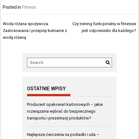
Posted in
Fitness
Nawigacja
Woda różana spożywcza:
Czy trening funkcjonalny w fitnessie
wpisu
Zastosowania i przepisy kulinarne z
jest odpowiedni dla każdego?
wodą różaną
OSTATNIE WPISY
Producent opakowań kartonowych – jakie
rozwiązania wybrać do bezpiecznego
transportu i prezentacji produktów?
Najlepsze ćwiczenia na pośladki i uda –