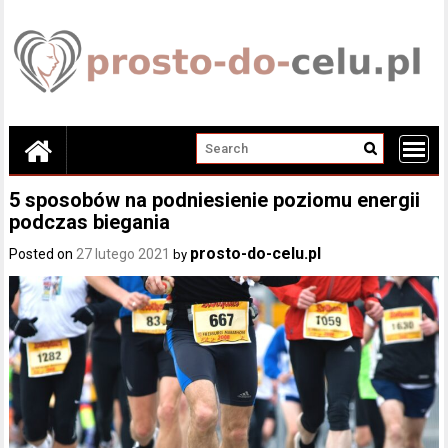
Skip
to
content
5 sposobów na podniesienie poziomu energii
podczas biegania
prosto-do-celu.pl
Posted on
27 lutego 2021
by