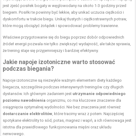
jest zjeść posiłek bogaty w węglowodany na około 1-3 godziny przed
biegiem. Posiłki te powinny być lekkie, aby unikać uczucia ciężkości i
dyskomfortu w trakcie biegu. Unikaj tłustych i ciężkostrawnych potraw,
które mogą obciążyć żołądek i spowodować problemy trawienne.
Właściwe przygotowanie się do biegu poprzez dobór odpowiednich
źródeł energii pozwala nie tylko zwiększyć wydajność, ale także sprawia,
że trening staje się przyjemniejszy i bardziej efektywny.
Jakie napoje izotoniczne warto stosować
podczas biegania?
Napoje izotoniczne są niezwykle ważnym elementem diety każdego
biegacza, szczególnie podczas intensywnych treningów czy długich
dystansów. Ich głównym zadaniem jest
utrzymanie odpowiedniego
poziomu nawodnienia
organizmu, co ma kluczowe znaczenie dla
osiągnięcia optymalnej wydolności. Nie bez znaczenia jest również
dostarczanie elektrolitów
, które tracimy wraz z potem. Najczęściej
spotykane elektrolity to sód, potas, magnez i wapń, a ich równowaga jest
istotna dla prawidłowego funkcjonowania mięśni oraz układu
nerwowego.