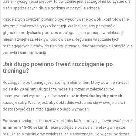
pasie i wyciągnięciu pleców. To ćwiczenie jest szczególnie korzystne dla
osób spędzających długie godziny w pozycji siedzącej.
Każde z tych ćwiczeń powinno być wykonywane powoli i kontrolowanie,
aby zminimalizować ryzyko kontuzji. Ważne jest, aby pamiętać o
głębokim oddychaniu podczas rozciągania, co pomaga w relaksacji
mięśni i zwiększa efektywność ćwiczeń. Regularne włączanie tych
rozciągających ruchów do treningu przynosi długoterminowe korzyści dla
zdrowia i samopoczucia.
Jak długo powinno trwać rozciąganie po
treningu?
Rozciąganie po treningu jest istotnym elementem, który powinien trwać
od
10 do 20 minut
. Długość ta może się różnić w zależności od
intensywności wykonanych ćwiczeń oraz
indywidualnych potrzeb
każdej osoby. Ważne jest, aby dokładnie wsłuchać się w swoje ciało i
dostosować czas rozciągania do jego wymagań.
Podczas rozciągania kluczowe jest, aby każdą pozycję utrzymywać przez
minimum 15-30 sekund
. Takie podejście pozwala na efektywniejsze
rozluźnienie mięśni oraz zwiększa ich elastyczność. Co więcej, podczas