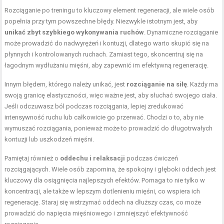
Rozciąganie po treningu to kluczowy element regeneracji, ale wiele osób
popełnia przy tym powszechne błędy. Niezwykle istotnym jest, aby
unikać zbyt szybkiego wykonywania ruchów
. Dynamiczne rozciąganie
może prowadzić do nadwyrężeń i kontuzji, dlatego warto skupić się na
płynnych i kontrolowanych ruchach. Zamiast tego, skoncentruj się na
łagodnym wydłużaniu mięśni, aby zapewnić im efektywną regenerację.
Innym błędem, którego należy unikać, jest
rozciąganie na siłę
. Każdy ma
swoją granicę elastyczności, więc ważne jest, aby słuchać swojego ciała.
Jeśli odczuwasz ból podczas rozciągania, lepiej zredukować
intensywność ruchu lub całkowicie go przerwać. Chodzi o to, aby nie
wymuszać rozciągania, ponieważ może to prowadzić do długotrwałych
kontuzji lub uszkodzeń mięśni.
Pamiętaj również o
oddechu i relaksacji
podczas ćwiczeń
rozciągających. Wiele osób zapomina, że spokojny i głęboki oddech jest
kluczowy dla osiągnięcia najlepszych efektów. Pomaga to nie tylko w
koncentracji, ale także w lepszym dotlenieniu mięśni, co wspiera ich
regenerację. Staraj się wstrzymać oddech na dłuższy czas, co może
prowadzić do napięcia mięśniowego i zmniejszyć efektywność