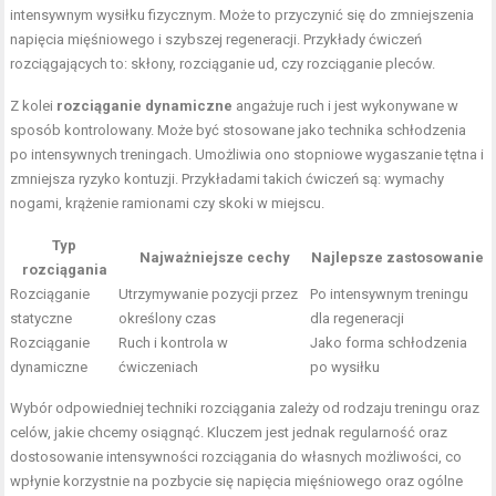
intensywnym wysiłku fizycznym. Może to przyczynić się do zmniejszenia
napięcia mięśniowego i szybszej regeneracji. Przykłady ćwiczeń
rozciągających to: skłony, rozciąganie ud, czy rozciąganie pleców.
Z kolei
rozciąganie dynamiczne
angażuje ruch i jest wykonywane w
sposób kontrolowany. Może być stosowane jako technika schłodzenia
po intensywnych treningach. Umożliwia ono stopniowe wygaszanie tętna i
zmniejsza ryzyko kontuzji. Przykładami takich ćwiczeń są: wymachy
nogami, krążenie ramionami czy skoki w miejscu.
Typ
Najważniejsze cechy
Najlepsze zastosowanie
rozciągania
Rozciąganie
Utrzymywanie pozycji przez
Po intensywnym treningu
statyczne
określony czas
dla regeneracji
Rozciąganie
Ruch i kontrola w
Jako forma schłodzenia
dynamiczne
ćwiczeniach
po wysiłku
Wybór odpowiedniej techniki rozciągania zależy od rodzaju treningu oraz
celów, jakie chcemy osiągnąć. Kluczem jest jednak regularność oraz
dostosowanie intensywności rozciągania do własnych możliwości, co
wpłynie korzystnie na pozbycie się napięcia mięśniowego oraz ogólne