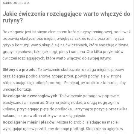
samopoczucie.
Jakie ćwiczenia rozciągające warto włączyć do
rutyny?
Rozciąganie jest istotnym elementem każdej rutyny treningowej, ponieważ
poprawia elastyczność mięśni, zwiększa zakres ruchu oraz zmniejsza
ryzyko kontuzji. Warto skupić się na ćwiczeniach, które angażują główne
grupy mięśniowe, takie jak nogi, plecy i ramiona. Oto kilka przykładów
ćwiczeń rozciągających, które warto włączyć do swojej rutyny:
Skłony do przodu:
To ćwiczenie skutecznie rozciąga mięśnie pleców
oraz ścięgna podkolanowe. Stojąc prost, powoli pochyl się w stronę
stóp, starając się dotknąć podłogi. Pamiętaj, by robić to z kontrolą, aby
uniknąć kontuzji.
Rozciąganie czworogłowych:
To ćwiczenie pomaga w poprawie
elastyczności mięśni ud. Stań na jednej nodze, a drugą nogę zgiń w
kolanie, przyciągając piętę do pośladka. Utrzymaj tę pozycję przez kilka
sekund, co pozwoli na efektywne rozciągnięcie.
Rozciąganie mięśni pleców:
Można to zrobić, siadając na macie i
wyciągając ręce w przód, aby dotknąć podłogi. Skup się na ugięciu w