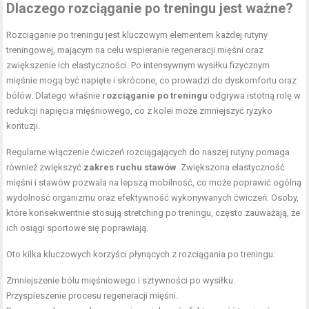
Dlaczego rozciąganie po treningu jest ważne?
Rozciąganie po treningu jest kluczowym elementem każdej rutyny
treningowej, mającym na celu wspieranie regeneracji mięśni oraz
zwiększenie ich elastyczności. Po intensywnym wysiłku fizycznym
mięśnie mogą być napięte i skrócone, co prowadzi do dyskomfortu oraz
bólów. Dlatego właśnie
rozciąganie po treningu
odgrywa istotną rolę w
redukcji napięcia mięśniowego, co z kolei może zmniejszyć ryzyko
kontuzji.
Regularne włączenie ćwiczeń rozciągających do naszej rutyny pomaga
również zwiększyć
zakres ruchu stawów
. Zwiększona elastyczność
mięśni i stawów pozwala na lepszą mobilność, co może poprawić ogólną
wydolność organizmu oraz efektywność wykonywanych ćwiczeń. Osoby,
które konsekwentnie stosują stretching po treningu, często zauważają, że
ich osiągi sportowe się poprawiają.
Oto kilka kluczowych korzyści płynących z rozciągania po treningu:
Zmniejszenie bólu mięśniowego i sztywności po wysiłku.
Przyspieszenie procesu regeneracji mięśni.