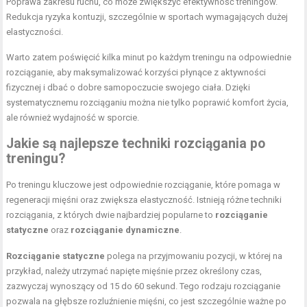
Poprawa zakresu ruchu, co może zwiększyć efektywność treningów.
Redukcja ryzyka kontuzji, szczególnie w sportach wymagających dużej
elastyczności.
Warto zatem poświęcić kilka minut po każdym treningu na odpowiednie
rozciąganie, aby maksymalizować korzyści płynące z aktywności
fizycznej i dbać o dobre samopoczucie swojego ciała. Dzięki
systematycznemu rozciąganiu można nie tylko poprawić komfort życia,
ale również wydajność w sporcie.
Jakie są najlepsze techniki rozciągania po
treningu?
Po treningu kluczowe jest odpowiednie rozciąganie, które pomaga w
regeneracji mięśni oraz zwiększa elastyczność. Istnieją różne techniki
rozciągania, z których dwie najbardziej popularne to
rozciąganie
statyczne
oraz
rozciąganie dynamiczne
.
Rozciąganie statyczne
polega na przyjmowaniu pozycji, w której na
przykład, należy utrzymać napięte mięśnie przez określony czas,
zazwyczaj wynoszący od 15 do 60 sekund. Tego rodzaju rozciąganie
pozwala na głębsze rozluźnienie mięśni, co jest szczególnie ważne po