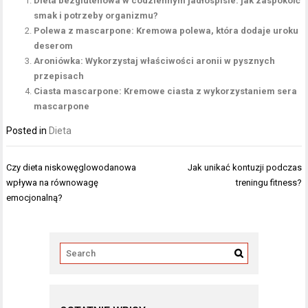
Dieta bezglutenowa w codziennym jadłospisie: jak zaspokoić
smak i potrzeby organizmu?
Polewa z mascarpone: Kremowa polewa, która dodaje uroku
deserom
Aroniówka: Wykorzystaj właściwości aronii w pysznych
przepisach
Ciasta mascarpone: Kremowe ciasta z wykorzystaniem sera
mascarpone
Posted in
Dieta
Nawigacja
Czy dieta niskowęglowodanowa
Jak unikać kontuzji podczas
wpisu
wpływa na równowagę
treningu fitness?
emocjonalną?