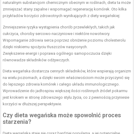
naturalnym substancjom chemicznym obecnym w roślinach, dieta ta może
zmniejszać stany zapalne i wspomagać regenerację komórek. Oto kilka
przykładów korzyści zdrowotnych wynikających z diety wegańskiej:
Zmniejszenie ryzyka wystąpienia chorób przewlekłych, takich jak
cukrzyca, choroby sercowo-naczyniowe i niektóre nowotwory.
Wspomaganie zdrowia serca poprzez obniżenie poziomu cholesterolu
dzięki niskiemu spożyciu tłuszczów nasyconych.
Zwiększenie energii i poprawa ogólnego samopoczucia dzięki
równowadze składników odżywczych.
Dieta wegańska dostarcza cennych składników, które wspierają organizm
na wielu poziomach, a dzięki swoim właściwościom może przyczynić się
do lepszego zdrowia komórek i całego układu immunologicznego.
Wprowadzenie do jadłospisu większej ilości roślinnych źródeł pokarmu
jest krokiem w stronę zdrowszego stylu życia, co z pewnością przyniesie
korzyści w dłuższej perspektywie.
Czy dieta wegańska może spowolnić proces
starzenia?
Dieta wegańska staje się coraz bardziej popularna, a jej potencjalne