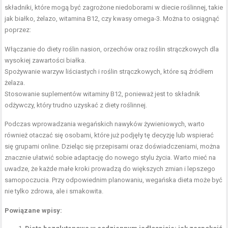
składniki, które mogą być zagrożone niedoborami w diecie roślinnej, takie
jak białko, żelazo, witamina B12, czy kwasy omega-3. Można to osiągnąć
poprzez:
Włączanie do diety roślin nasion, orzechów oraz roślin strączkowych dla
wysokiej zawartości białka.
Spożywanie warzyw liściastych i roślin strączkowych, które są źródłem
żelaza.
Stosowanie suplementów witaminy B12, ponieważ jest to składnik
odżywczy, który trudno uzyskać z diety roślinnej.
Podczas wprowadzania wegańskich nawyków żywieniowych, warto
również otaczać się osobami, które już podjęły tę decyzję lub wspierać
się grupami online. Dzieląc się przepisami oraz doświadczeniami, można
znacznie ułatwić sobie adaptację do nowego stylu życia. Warto mieć na
uwadze, że każde małe kroki prowadzą do większych zmian i lepszego
samopoczucia. Przy odpowiednim planowaniu, wegańska dieta może być
nie tylko zdrowa, ale i smakowita.
Powiązane wpisy: