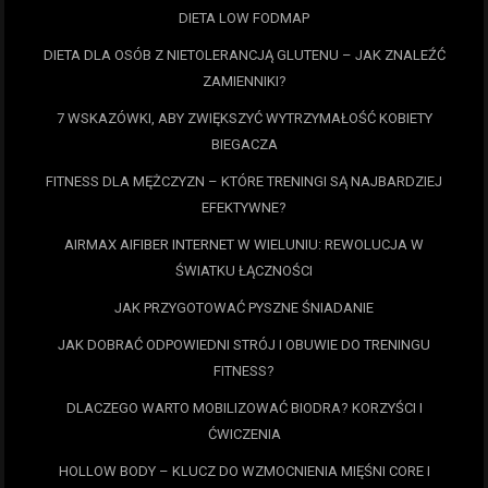
DIETA LOW FODMAP
DIETA DLA OSÓB Z NIETOLERANCJĄ GLUTENU – JAK ZNALEŹĆ
ZAMIENNIKI?
7 WSKAZÓWKI, ABY ZWIĘKSZYĆ WYTRZYMAŁOŚĆ KOBIETY
BIEGACZA
FITNESS DLA MĘŻCZYZN – KTÓRE TRENINGI SĄ NAJBARDZIEJ
EFEKTYWNE?
AIRMAX AIFIBER INTERNET W WIELUNIU: REWOLUCJA W
ŚWIATKU ŁĄCZNOŚCI
JAK PRZYGOTOWAĆ PYSZNE ŚNIADANIE
JAK DOBRAĆ ODPOWIEDNI STRÓJ I OBUWIE DO TRENINGU
FITNESS?
DLACZEGO WARTO MOBILIZOWAĆ BIODRA? KORZYŚCI I
ĆWICZENIA
HOLLOW BODY – KLUCZ DO WZMOCNIENIA MIĘŚNI CORE I