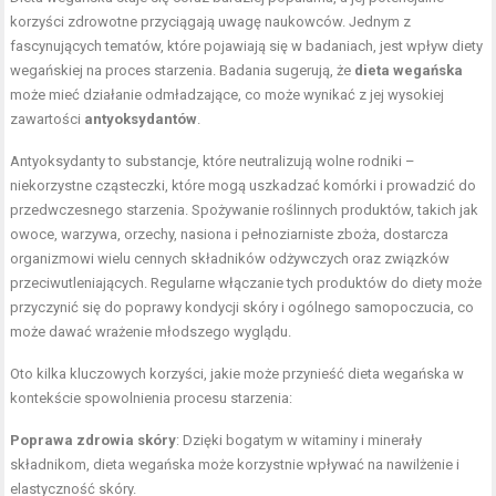
korzyści zdrowotne przyciągają uwagę naukowców. Jednym z
fascynujących tematów, które pojawiają się w badaniach, jest wpływ diety
wegańskiej na proces starzenia. Badania sugerują, że
dieta wegańska
może mieć działanie odmładzające, co może wynikać z jej wysokiej
zawartości
antyoksydantów
.
Antyoksydanty to substancje, które neutralizują wolne rodniki –
niekorzystne cząsteczki, które mogą uszkadzać komórki i prowadzić do
przedwczesnego starzenia. Spożywanie roślinnych produktów, takich jak
owoce, warzywa, orzechy, nasiona i pełnoziarniste zboża, dostarcza
organizmowi wielu cennych składników odżywczych oraz związków
przeciwutleniających. Regularne włączanie tych produktów do diety może
przyczynić się do poprawy kondycji skóry i ogólnego samopoczucia, co
może dawać wrażenie młodszego wyglądu.
Oto kilka kluczowych korzyści, jakie może przynieść dieta wegańska w
kontekście spowolnienia procesu starzenia:
Poprawa zdrowia skóry
: Dzięki bogatym w witaminy i minerały
składnikom, dieta wegańska może korzystnie wpływać na nawilżenie i
elastyczność skóry.