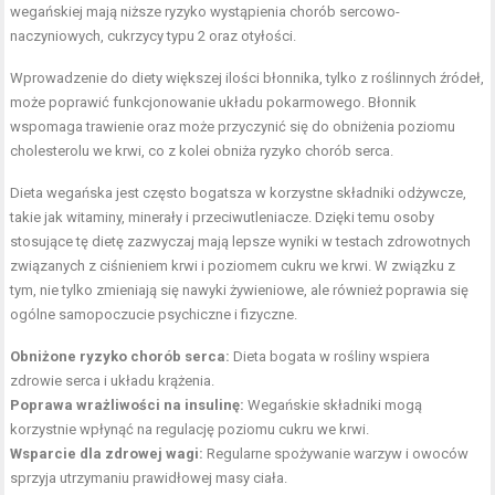
wegańskiej mają niższe ryzyko wystąpienia chorób sercowo-
naczyniowych, cukrzycy typu 2 oraz otyłości.
Wprowadzenie do diety większej ilości błonnika, tylko z roślinnych źródeł,
może poprawić funkcjonowanie układu pokarmowego. Błonnik
wspomaga trawienie oraz może przyczynić się do obniżenia poziomu
cholesterolu we krwi, co z kolei obniża ryzyko chorób serca.
Dieta wegańska jest często bogatsza w korzystne składniki odżywcze,
takie jak witaminy, minerały i przeciwutleniacze. Dzięki temu osoby
stosujące tę dietę zazwyczaj mają lepsze wyniki w testach zdrowotnych
związanych z ciśnieniem krwi i poziomem cukru we krwi. W związku z
tym, nie tylko zmieniają się nawyki żywieniowe, ale również poprawia się
ogólne samopoczucie psychiczne i fizyczne.
Obniżone ryzyko chorób serca:
Dieta bogata w rośliny wspiera
zdrowie serca i układu krążenia.
Poprawa wrażliwości na insulinę:
Wegańskie składniki mogą
korzystnie wpłynąć na regulację poziomu cukru we krwi.
Wsparcie dla zdrowej wagi:
Regularne spożywanie warzyw i owoców
sprzyja utrzymaniu prawidłowej masy ciała.