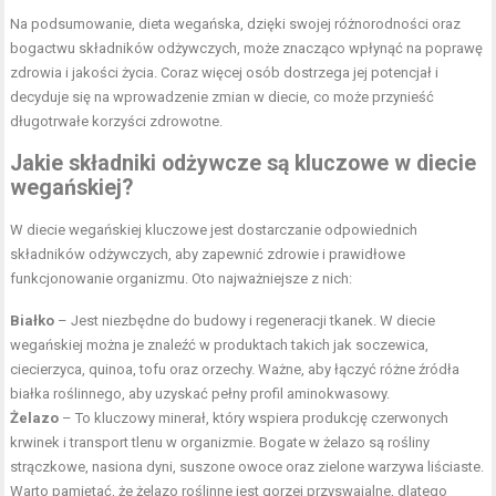
Na podsumowanie, dieta wegańska, dzięki swojej różnorodności oraz
bogactwu składników odżywczych, może znacząco wpłynąć na poprawę
zdrowia i jakości życia. Coraz więcej osób dostrzega jej potencjał i
decyduje się na wprowadzenie zmian w diecie, co może przynieść
długotrwałe korzyści zdrowotne.
Jakie składniki odżywcze są kluczowe w diecie
wegańskiej?
W diecie wegańskiej kluczowe jest dostarczanie odpowiednich
składników odżywczych, aby zapewnić zdrowie i prawidłowe
funkcjonowanie organizmu. Oto najważniejsze z nich:
Białko
– Jest niezbędne do budowy i regeneracji tkanek. W diecie
wegańskiej można je znaleźć w produktach takich jak soczewica,
ciecierzyca, quinoa, tofu oraz orzechy. Ważne, aby łączyć różne źródła
białka roślinnego, aby uzyskać pełny profil aminokwasowy.
Żelazo
– To kluczowy minerał, który wspiera produkcję czerwonych
krwinek i transport tlenu w organizmie. Bogate w żelazo są rośliny
strączkowe, nasiona dyni, suszone owoce oraz zielone warzywa liściaste.
Warto pamiętać, że żelazo roślinne jest gorzej przyswajalne, dlatego