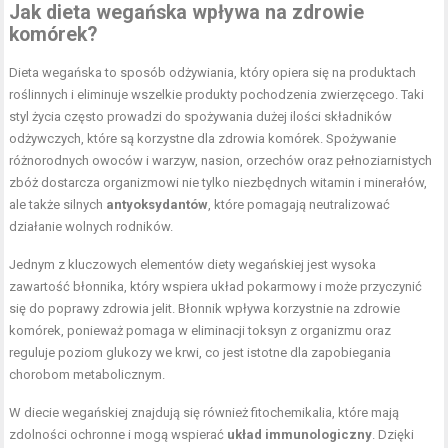
Jak dieta wegańska wpływa na zdrowie
komórek?
Dieta wegańska to sposób odżywiania, który opiera się na produktach
roślinnych i eliminuje wszelkie produkty pochodzenia zwierzęcego. Taki
styl życia często prowadzi do spożywania dużej ilości składników
odżywczych, które są korzystne dla zdrowia komórek. Spożywanie
różnorodnych owoców i warzyw, nasion, orzechów oraz pełnoziarnistych
zbóż dostarcza organizmowi nie tylko niezbędnych witamin i minerałów,
ale także silnych
antyoksydantów
, które pomagają neutralizować
działanie wolnych rodników.
Jednym z kluczowych elementów diety wegańskiej jest wysoka
zawartość błonnika, który wspiera układ pokarmowy i może przyczynić
się do poprawy zdrowia jelit. Błonnik wpływa korzystnie na zdrowie
komórek, ponieważ pomaga w eliminacji toksyn z organizmu oraz
reguluje poziom glukozy we krwi, co jest istotne dla zapobiegania
chorobom metabolicznym.
W diecie wegańskiej znajdują się również fitochemikalia, które mają
zdolności ochronne i mogą wspierać
układ immunologiczny
. Dzięki