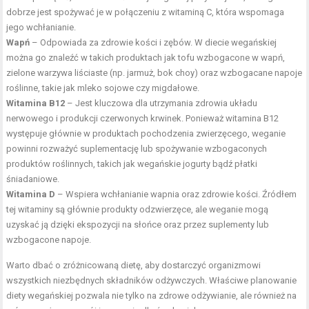
dobrze jest spożywać je w połączeniu z witaminą C, która wspomaga
jego wchłanianie.
Wapń
– Odpowiada za zdrowie kości i zębów. W diecie wegańskiej
można go znaleźć w takich produktach jak tofu wzbogacone w wapń,
zielone warzywa liściaste (np. jarmuż, bok choy) oraz wzbogacane napoje
roślinne, takie jak mleko sojowe czy migdałowe.
Witamina B12
– Jest kluczowa dla utrzymania zdrowia układu
nerwowego i produkcji czerwonych krwinek. Ponieważ witamina B12
występuje głównie w produktach pochodzenia zwierzęcego, weganie
powinni rozważyć suplementację lub spożywanie wzbogaconych
produktów roślinnych, takich jak wegańskie jogurty bądź płatki
śniadaniowe.
Witamina D
– Wspiera wchłanianie wapnia oraz zdrowie kości. Źródłem
tej witaminy są głównie produkty odzwierzęce, ale weganie mogą
uzyskać ją dzięki ekspozycji na słońce oraz przez suplementy lub
wzbogacone napoje.
Warto dbać o zróżnicowaną dietę, aby dostarczyć organizmowi
wszystkich niezbędnych składników odżywczych. Właściwe planowanie
diety wegańskiej pozwala nie tylko na zdrowe odżywianie, ale również na