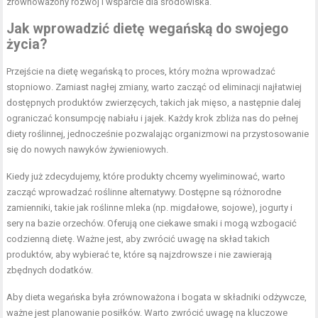
zrównoważony rozwój i wsparcie dla środowiska.
Jak wprowadzić dietę wegańską do swojego
życia?
Przejście na dietę wegańską to proces, który można wprowadzać
stopniowo. Zamiast nagłej zmiany, warto zacząć od eliminacji najłatwiej
dostępnych produktów zwierzęcych, takich jak mięso, a następnie dalej
ograniczać konsumpcję nabiału i jajek. Każdy krok zbliża nas do pełnej
diety roślinnej, jednocześnie pozwalając organizmowi na przystosowanie
się do nowych nawyków żywieniowych.
Kiedy już zdecydujemy, które produkty chcemy wyeliminować, warto
zacząć wprowadzać roślinne alternatywy. Dostępne są różnorodne
zamienniki, takie jak roślinne mleka (np. migdałowe, sojowe), jogurty i
sery na bazie orzechów. Oferują one ciekawe smaki i mogą wzbogacić
codzienną dietę. Ważne jest, aby zwrócić uwagę na skład takich
produktów, aby wybierać te, które są najzdrowsze i nie zawierają
zbędnych dodatków.
Aby dieta wegańska była zrównoważona i bogata w składniki odżywcze,
ważne jest planowanie posiłków. Warto zwrócić uwagę na kluczowe