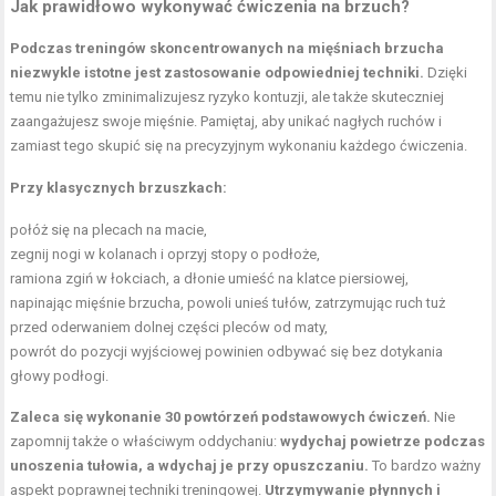
Jak prawidłowo wykonywać ćwiczenia na brzuch?
Podczas treningów skoncentrowanych na mięśniach brzucha
niezwykle istotne jest zastosowanie odpowiedniej techniki.
Dzięki
temu nie tylko zminimalizujesz ryzyko kontuzji, ale także skuteczniej
zaangażujesz swoje mięśnie. Pamiętaj, aby unikać nagłych ruchów i
zamiast tego skupić się na precyzyjnym wykonaniu każdego ćwiczenia.
Przy klasycznych brzuszkach:
połóż się na plecach na macie,
zegnij nogi w kolanach i oprzyj stopy o podłoże,
ramiona zgiń w łokciach, a dłonie umieść na klatce piersiowej,
napinając mięśnie brzucha, powoli unieś tułów, zatrzymując ruch tuż
przed oderwaniem dolnej części pleców od maty,
powrót do pozycji wyjściowej powinien odbywać się bez dotykania
głowy podłogi.
Zaleca się wykonanie 30 powtórzeń podstawowych ćwiczeń.
Nie
zapomnij także o właściwym oddychaniu:
wydychaj powietrze podczas
unoszenia tułowia, a wdychaj je przy opuszczaniu.
To bardzo ważny
aspekt poprawnej techniki treningowej.
Utrzymywanie płynnych i