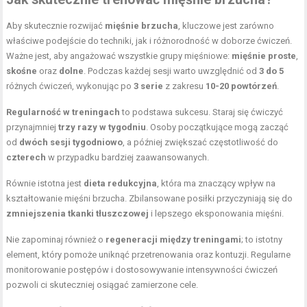
Aby skutecznie rozwijać
mięśnie brzucha
, kluczowe jest zarówno
właściwe podejście do techniki, jak i różnorodność w doborze ćwiczeń.
Ważne jest, aby angażować wszystkie grupy mięśniowe:
mięśnie proste
,
skośne
oraz
dolne
. Podczas każdej sesji warto uwzględnić od
3 do 5
różnych ćwiczeń, wykonując po
3 serie
z zakresu
10-20 powtórzeń
.
Regularność w treningach
to podstawa sukcesu. Staraj się ćwiczyć
przynajmniej
trzy razy w tygodniu
. Osoby początkujące mogą zacząć
od
dwóch sesji tygodniowo
, a później zwiększać częstotliwość do
czterech
w przypadku bardziej zaawansowanych.
Równie istotna jest
dieta redukcyjna
, która ma znaczący wpływ na
kształtowanie mięśni brzucha. Zbilansowane posiłki przyczyniają się do
zmniejszenia tkanki tłuszczowej
i lepszego eksponowania mięśni.
Nie zapominaj również o
regeneracji między treningami
; to istotny
element, który pomoże uniknąć przetrenowania oraz kontuzji. Regularne
monitorowanie postępów i dostosowywanie intensywności ćwiczeń
pozwoli ci skuteczniej osiągać zamierzone cele.