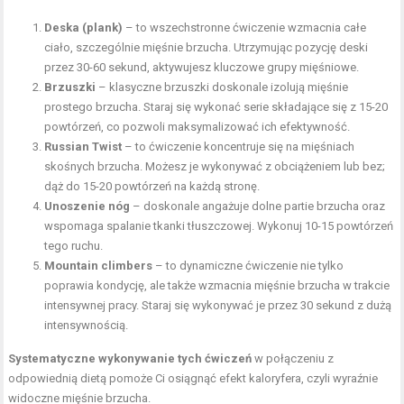
Deska (plank)
– to wszechstronne ćwiczenie wzmacnia całe
ciało, szczególnie mięśnie brzucha. Utrzymując pozycję deski
przez 30-60 sekund, aktywujesz kluczowe grupy mięśniowe.
Brzuszki
– klasyczne brzuszki doskonale izolują mięśnie
prostego brzucha. Staraj się wykonać serie składające się z 15-20
powtórzeń, co pozwoli maksymalizować ich efektywność.
Russian Twist
– to ćwiczenie koncentruje się na
mięśniach
skośnych brzucha
. Możesz je wykonywać z obciążeniem lub bez;
dąż do 15-20 powtórzeń na każdą stronę.
Unoszenie nóg
– doskonale angażuje dolne partie brzucha oraz
wspomaga spalanie tkanki tłuszczowej. Wykonuj 10-15 powtórzeń
tego ruchu.
Mountain climbers
– to dynamiczne ćwiczenie nie tylko
poprawia kondycję, ale także wzmacnia mięśnie brzucha w trakcie
intensywnej pracy. Staraj się wykonywać je przez 30 sekund z dużą
intensywnością.
Systematyczne wykonywanie tych ćwiczeń
w połączeniu z
odpowiednią dietą pomoże Ci osiągnąć efekt kaloryfera, czyli wyraźnie
widoczne mięśnie brzucha.