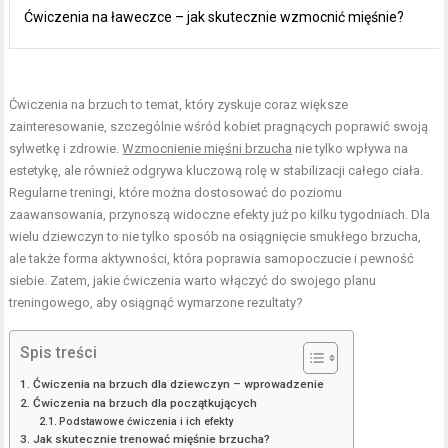
Ćwiczenia na ławeczce – jak skutecznie wzmocnić mięśnie?
Ćwiczenia na brzuch to temat, który zyskuje coraz większe
zainteresowanie, szczególnie wśród kobiet pragnących poprawić swoją
sylwetkę i zdrowie.
Wzmocnienie mięśni brzucha
nie tylko wpływa na
estetykę, ale również odgrywa kluczową rolę w stabilizacji całego ciała.
Regularne treningi, które można dostosować do poziomu
zaawansowania, przynoszą widoczne efekty już po kilku tygodniach. Dla
wielu dziewczyn to nie tylko sposób na osiągnięcie smukłego brzucha,
ale także forma aktywności, która poprawia samopoczucie i pewność
siebie. Zatem, jakie ćwiczenia warto włączyć do swojego planu
treningowego, aby osiągnąć wymarzone rezultaty?
Spis treści
Ćwiczenia na brzuch dla dziewczyn – wprowadzenie
Ćwiczenia na brzuch dla początkujących
Podstawowe ćwiczenia i ich efekty
Jak skutecznie trenować mięśnie brzucha?