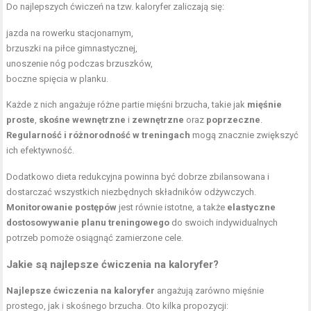
Do najlepszych ćwiczeń na tzw. kaloryfer zaliczają się:
jazda na
rowerku stacjonarnym
,
brzuszki na piłce gimnastycznej,
unoszenie nóg podczas brzuszków,
boczne spięcia w planku.
Każde z nich angażuje różne partie mięśni brzucha, takie jak
mięśnie
proste
,
skośne wewnętrzne
i
zewnętrzne
oraz
poprzeczne
.
Regularność i różnorodność w treningach
mogą znacznie zwiększyć
ich efektywność.
Dodatkowo dieta redukcyjna powinna być dobrze zbilansowana i
dostarczać wszystkich niezbędnych składników odżywczych.
Monitorowanie postępów
jest równie istotne, a także
elastyczne
dostosowywanie planu treningowego
do swoich indywidualnych
potrzeb pomoże osiągnąć zamierzone cele.
Jakie są najlepsze ćwiczenia na kaloryfer?
Najlepsze ćwiczenia na kaloryfer
angażują zarówno mięśnie
prostego, jak i skośnego brzucha. Oto kilka propozycji: