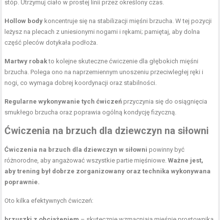
stóp. Utrzymuj ciało w prostej linii przez określony czas.
Hollow body
koncentruje się na stabilizacji mięśni brzucha. W tej pozycji
leżysz na plecach z uniesionymi nogami i rękami; pamiętaj, aby dolna
część pleców dotykała podłoża.
Martwy robak
to kolejne skuteczne ćwiczenie dla głębokich mięśni
brzucha. Polega ono na naprzemiennym unoszeniu przeciwległej ręki i
nogi, co wymaga dobrej koordynacji oraz stabilności.
Regularne wykonywanie tych ćwiczeń
przyczynia się do osiągnięcia
smukłego brzucha oraz poprawia ogólną kondycję fizyczną.
Ćwiczenia na brzuch dla dziewczyn na siłowni
Ćwiczenia na brzuch dla dziewczyn w siłowni
powinny być
różnorodne, aby angażować wszystkie partie mięśniowe.
Ważne jest,
aby trening był dobrze zorganizowany oraz technika wykonywana
poprawnie.
Oto kilka efektywnych ćwiczeń:
brzuszki z obciążeniem
– skutecznie wzmacniają mięśnie prostownika