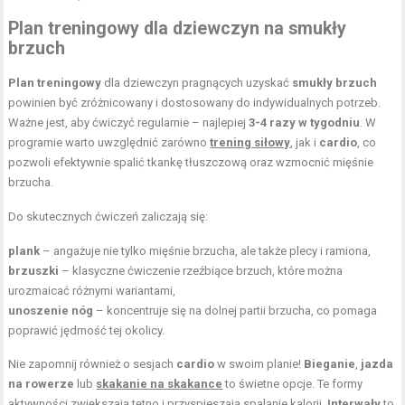
Plan treningowy dla dziewczyn na smukły
brzuch
Plan treningowy
dla dziewczyn pragnących uzyskać
smukły brzuch
powinien być zróżnicowany i dostosowany do indywidualnych potrzeb.
Ważne jest, aby ćwiczyć regularnie – najlepiej
3-4 razy w tygodniu
. W
programie warto uwzględnić zarówno
trening siłowy
, jak i
cardio
, co
pozwoli efektywnie spalić tkankę tłuszczową oraz wzmocnić mięśnie
brzucha.
Do skutecznych ćwiczeń zaliczają się:
plank
– angażuje nie tylko mięśnie brzucha, ale także plecy i ramiona,
brzuszki
– klasyczne ćwiczenie rzeźbiące brzuch, które można
urozmaicać różnymi wariantami,
unoszenie nóg
– koncentruje się na dolnej partii brzucha, co pomaga
poprawić jędrność tej okolicy.
Nie zapomnij również o sesjach
cardio
w swoim planie!
Bieganie
,
jazda
na rowerze
lub
skakanie na skakance
to świetne opcje. Te formy
aktywności zwiększają tętno i przyspieszają spalanie kalorii.
Interwały
to