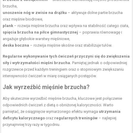
brzucha,
unoszenie nóg w zwisie na drążku
– aktywuje dolne partie brzucha
oraz mięśnie biodrowe,
plank
– rozwija mięśnie brzucha oraz wpływa na stabilność całego ciała,
spięcia brzucha na piłce gimnastycznej
– poprawia równowagę i
angażuje głębokie warstwy mięśniowe,
deska boczna
– rozwija mięśnie skośne oraz stabilizuje tułów.
Regularne wykonywanie tych ćwiczeń przyczyni się do zwiększenia
siły i wytrzymałości mięśni brzucha.
Pamiętaj jednak o odpowiedniej
rozgrzewce przed każdym treningiem oraz o stopniowym zwiększaniu
intensywności ćwiczeń w miarę osiąganych postępów.
Jak wyrzeźbić mięśnie brzucha?
Aby skutecznie wyrzeźbić mięśnie brzucha, kluczowe jest połączenie
odpowiednich ćwiczeń z dietą o obniżonej kaloryczności. Warto
pamiętać, że osiągnięcie wymarzonego efektu wymaga
utrzymania
deficytu kalorycznego
oraz
regularnych treningów
– najlepiej
przynajmniej trzy razy w tygodniu.