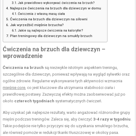
Jak prawidłowo wykonywać ćwiczenia na brzuch?
Najlepsze ćwiczenia na brzuch dla dziewczyn w domu
Ćwiczenia z własną masą ciała
Ćwiczenia na brzuch dla dziewczyn na siłowni
Jak wyrzeźbić mięśnie brzucha?
Jakie są najlepsze ćwiczenia na kaloryfer?
Plan treningowy dla dziewczyn na smukły brzuch
Ćwiczenia na brzuch dla dziewczyn –
wprowadzenie
Ćwiczenia na brzuch
są niezwykle istotnym aspektem treningu,
szczególnie dla dziewczyn, ponieważ wpływają na wygląd sylwetki oraz
ogólne zdrowie. Regularne wykonywanie tych aktywności wzmacnia
mięśnie core
, co jest kluczowe dla utrzymania stabilności ciała i
prawidłowej postawy. Zazwyczaj efekty można zaobserwować już po
około
czterech tygodniach
systematycznych ćwiczeń.
Aby uzyskać jak najlepsze rezultaty, warto angażować różnorodne grupy
mięśni podczas treningów. Zaleca się, aby ćwiczyć
3-4 razy w tygodniu
.
Takie podejście nie tylko przyczyni się do uzyskania smukłego brzucha,
ale również pomoże w redukcji tkanki tłuszczowej w okolicy pasa.