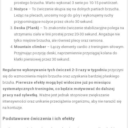
prostego brzucha. Warto wykonać 3 serie po 10-15 powtórzeń.
Nożyce
– To ćwiczenie skupia się na dolnych partiach brzucha.
Leżąc na plecach, unosimy nogi do góry i wykonujemy ruchy
przypominające nożyce przez około 30 sekund.
Deska (Plank)
– To znakomite ćwiczenie stabilizacyjne polega na
utrzymaniu ciała w linii prostej przez 20-30 sekund. Angażuje nie
tylko mięśnie brzucha, ale również plecy oraz ramiona.
Mountain climber
– Łączy elementy cardio z treningiem siłowym.
Przyjmując pozycję deski, naprzemiennie przyciągaj
kolana do
klatki piersiowej
przez 30 sekund.
Regularne wykonywanie tych ćwiczeń 2-3 razy w tygodniu
przyczyni
się do wzmocnienia mięśni brzucha oraz uzyskania bardziej płaskiego
brzuha.
Pierwsze efekty mogą być widoczne już po miesiącu
systematycznych treningów, co będzie motywować do dalszej
pracy nad sylwetką.
Ważne jest jednak stopniowe zwiększanie
intensywności oraz unikanie przeciążenia organizmu, aby nie narazić się
na kontuzje.
Podstawowe ćwiczenia i ich efekty