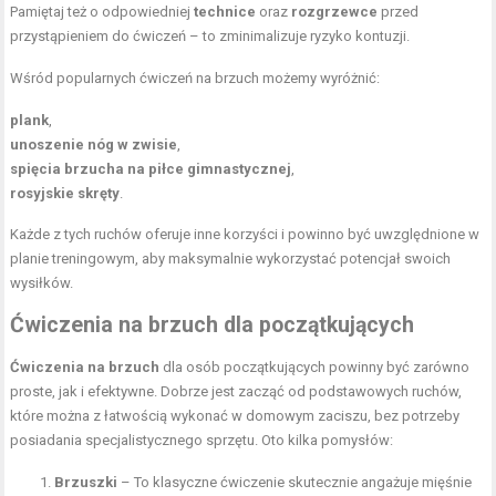
Pamiętaj też o odpowiedniej
technice
oraz
rozgrzewce
przed
przystąpieniem do ćwiczeń – to zminimalizuje ryzyko kontuzji.
Wśród popularnych ćwiczeń na brzuch możemy wyróżnić:
plank
,
unoszenie nóg w zwisie
,
spięcia brzucha na
piłce
gimnastycznej
,
rosyjskie skręty
.
Każde z tych ruchów oferuje inne korzyści i powinno być uwzględnione w
planie treningowym, aby maksymalnie wykorzystać potencjał swoich
wysiłków.
Ćwiczenia na brzuch dla początkujących
Ćwiczenia na brzuch
dla osób początkujących powinny być zarówno
proste, jak i efektywne. Dobrze jest zacząć od podstawowych ruchów,
które można z łatwością wykonać w domowym zaciszu, bez potrzeby
posiadania specjalistycznego sprzętu. Oto kilka pomysłów:
Brzuszki
– To klasyczne ćwiczenie skutecznie angażuje mięśnie