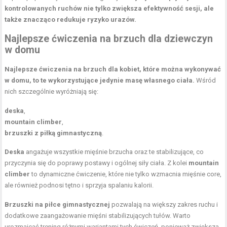
kontrolowanych ruchów nie tylko zwiększa efektywność sesji, ale
także znacząco redukuje ryzyko urazów.
Najlepsze ćwiczenia na brzuch dla dziewczyn
w domu
Najlepsze ćwiczenia na brzuch dla kobiet, które można wykonywać
w domu, to te wykorzystujące jedynie masę własnego ciała.
Wśród
nich szczególnie wyróżniają się:
deska
,
mountain climber
,
brzuszki z piłką gimnastyczną
.
Deska
angażuje wszystkie mięśnie brzucha oraz te stabilizujące, co
przyczynia się do poprawy postawy i ogólnej siły ciała. Z kolei
mountain
climber
to dynamiczne ćwiczenie, które nie tylko wzmacnia mięśnie core,
ale również podnosi tętno i sprzyja spalaniu kalorii.
Brzuszki na piłce gimnastycznej
pozwalają na większy zakres ruchu i
dodatkowe zaangażowanie mięśni stabilizujących tułów. Warto
urozmaicać trening różnymi wariantami tych ćwiczeń, ponieważ zwiększa