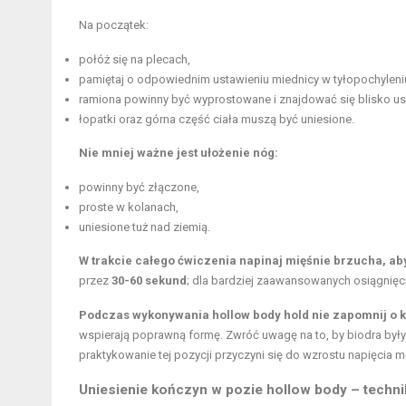
Na początek:
połóż się na plecach,
pamiętaj o odpowiednim ustawieniu miednicy w tyłopochyleni
ramiona powinny być wyprostowane i znajdować się blisko us
łopatki oraz górna część ciała muszą być uniesione.
Nie mniej ważne jest ułożenie nóg:
powinny być złączone,
proste w kolanach,
uniesione tuż nad ziemią.
W trakcie całego ćwiczenia napinaj mięśnie brzucha, ab
przez
30-60 sekund
; dla bardziej zaawansowanych osiągnięc
Podczas wykonywania hollow body hold nie zapomnij o k
wspierają poprawną formę. Zwróć uwagę na to, by biodra były
praktykowanie tej pozycji przyczyni się do wzrostu napięcia 
Uniesienie kończyn w pozie hollow body – techni