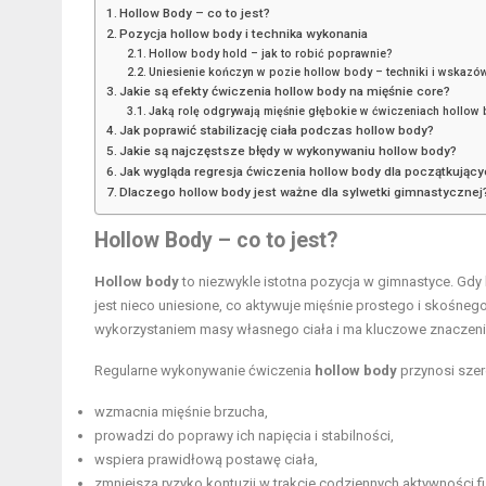
Hollow Body – co to jest?
Pozycja hollow body i technika wykonania
Hollow body hold – jak to robić poprawnie?
Uniesienie kończyn w pozie hollow body – techniki i wskazó
Jakie są efekty ćwiczenia hollow body na mięśnie core?
Jaką rolę odgrywają mięśnie głębokie w ćwiczeniach hollow
Jak poprawić stabilizację ciała podczas hollow body?
Jakie są najczęstsze błędy w wykonywaniu hollow body?
Jak wygląda regresja ćwiczenia hollow body dla początkując
Dlaczego hollow body jest ważne dla sylwetki gimnastycznej
Hollow Body – co to jest?
Hollow body
to niezwykle istotna pozycja w gimnastyce. Gdy l
jest nieco uniesione, co aktywuje mięśnie prostego i skośneg
wykorzystaniem masy własnego ciała i ma kluczowe znaczen
Regularne wykonywanie ćwiczenia
hollow body
przynosi szer
wzmacnia mięśnie brzucha,
prowadzi do poprawy ich napięcia i stabilności,
wspiera prawidłową postawę ciała,
zmniejsza ryzyko kontuzji w trakcie codziennych aktywności f