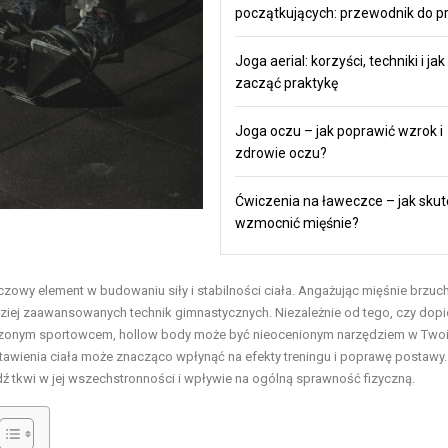
początkujących: przewodnik do pr
Joga aerial: korzyści, techniki i jak
zacząć praktykę
Joga oczu – jak poprawić wzrok i
zdrowie oczu?
Ćwiczenia na ławeczce – jak skut
wzmocnić mięśnie?
czowy element w budowaniu siły i stabilności ciała. Angażując mięśnie brzuc
dziej zaawansowanych technik gimnastycznych. Niezależnie od tego, czy dopi
dczonym sportowcem, hollow body może być nieocenionym narzędziem w Two
tawienia ciała może znacząco wpłynąć na efekty treningu i poprawę postawy.
edź tkwi w jej wszechstronności i wpływie na ogólną sprawność fizyczną.