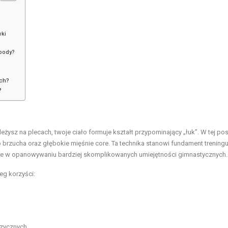
wki
 body?
ych?
?
eżysz na plecach, twoje ciało formuje kształt przypominający „łuk”. W tej po
o brzucha oraz głębokie mięśnie core. Ta technika stanowi fundament treningu
ie w opanowywaniu bardziej skomplikowanych umiejętności gimnastycznych.
eg korzyści:
izycznych,