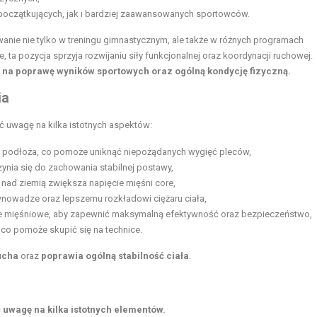
 początkujących, jak i bardziej zaawansowanych sportowców.
anie nie tylko w treningu gimnastycznym, ale także w różnych programach
ta pozycja sprzyja rozwijaniu siły funkcjonalnej oraz koordynacji ruchowej.
 na poprawę wyników sportowych oraz ogólną kondycję fizyczną.
ia
ić uwagę na kilka istotnych aspektów:
 podłoża, co pomoże uniknąć niepożądanych wygięć pleców,
ynia się do zachowania stabilnej postawy,
 nad ziemią zwiększa napięcie mięśni core,
wnowadze oraz lepszemu rozkładowi ciężaru ciała,
cie mięśniowe, aby zapewnić maksymalną efektywność oraz bezpieczeństwo,
 co pomoże skupić się na technice.
ucha
oraz
poprawia ogólną stabilność ciała
.
 uwagę na kilka istotnych elementów.