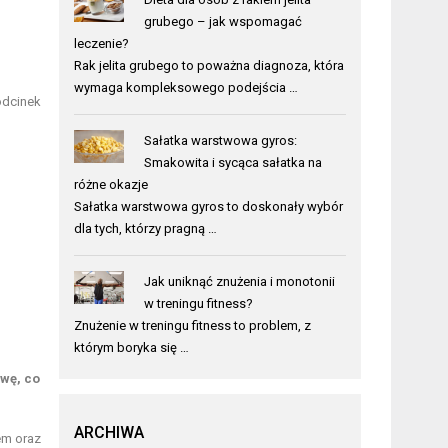
grubego – jak wspomagać
leczenie?
Rak jelita grubego to poważna diagnoza, która
wymaga kompleksowego podejścia …
 odcinek
Sałatka warstwowa gyros:
Smakowita i sycąca sałatka na
różne okazje
Sałatka warstwowa gyros to doskonały wybór
dla tych, którzy pragną …
Jak uniknąć znużenia i monotonii
w treningu fitness?
Znużenie w treningu fitness to problem, z
którym boryka się …
wę, co
ARCHIWA
em oraz