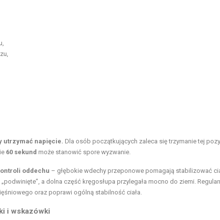
u,
zu,
y utrzymać napięcie.
Dla osób początkujących zaleca się trzymanie tej pozy
ie
60 sekund
może stanowić spore wyzwanie.
ontroli oddechu
– głębokie wdechy przeponowe pomagają stabilizować cia
 „podwinięte”, a dolna część kręgosłupa przylegała mocno do ziemi. Regular
mięśniowego oraz poprawi ogólną stabilność ciała.
ki i wskazówki