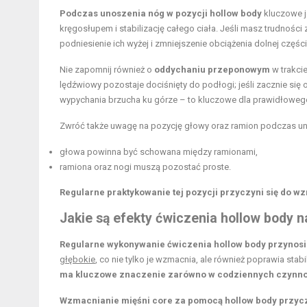
Podczas unoszenia nóg w pozycji hollow body
kluczowe j
kręgosłupem i stabilizację całego ciała. Jeśli masz trudności
podniesienie ich wyżej i zmniejszenie obciążenia dolnej częśc
Nie zapomnij również o
oddychaniu przeponowym
w trakcie
lędźwiowy pozostaje dociśnięty do podłogi; jeśli zacznie się o
wypychania brzucha ku górze – to kluczowe dla prawidłoweg
Zwróć także uwagę na pozycję głowy oraz ramion podczas un
głowa powinna być schowana między ramionami,
ramiona oraz nogi muszą pozostać proste.
Regularne praktykowanie tej pozycji przyczyni się do wz
Jakie są efekty ćwiczenia hollow body n
Regularne wykonywanie ćwiczenia hollow body przynosi 
głębokie
, co nie tylko je wzmacnia, ale również poprawia stabil
ma kluczowe znaczenie zarówno w codziennych czynnośc
Wzmacnianie mięśni core za pomocą hollow body przyczyn