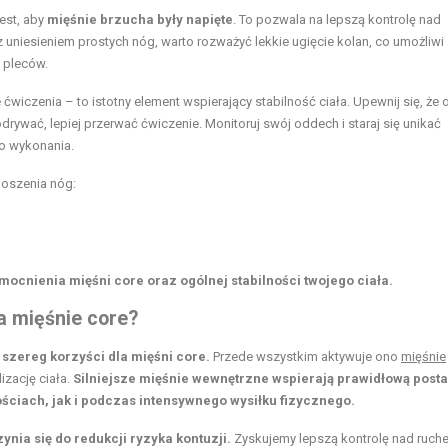
est, aby
mięśnie brzucha były napięte
. To pozwala na lepszą kontrolę nad
 z uniesieniem prostych nóg, warto rozważyć lekkie ugięcie kolan, co umożliwi
i pleców.
 ćwiczenia – to istotny element wspierający stabilność ciała. Upewnij się, że
drywać, lepiej przerwać ćwiczenie. Monitoruj swój oddech i staraj się unikać
o wykonania.
oszenia nóg:
mocnienia mięśni core oraz ogólnej stabilności twojego ciała.
a mięśnie core?
szereg korzyści dla mięśni core.
Przede wszystkim aktywuje ono
mięśnie
izację ciała.
Silniejsze mięśnie wewnętrzne wspierają prawidłową posta
iach, jak i podczas intensywnego wysiłku fizycznego.
ia się do redukcji ryzyka kontuzji.
Zyskujemy lepszą kontrolę nad ruch