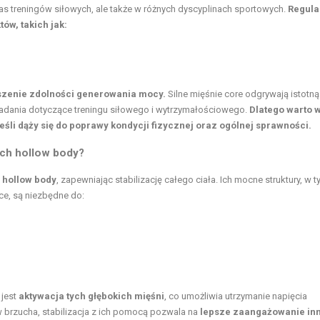
s treningów siłowych, ale także w różnych dyscyplinach sportowych.
Regula
ów, takich jak:
kszenie zdolności generowania mocy.
Silne mięśnie core odgrywają istotną
 badania dotyczące treningu siłowego i wytrzymałościowego.
Dlatego warto 
śli dąży się do poprawy kondycji fizycznej oraz ogólnej sprawności.
ach hollow body?
ń
hollow body
, zapewniając stabilizację całego ciała. Ich mocne struktury, w 
ące, są niezbędne do:
 jest
aktywacja tych głębokich mięśni
, co umożliwia utrzymanie napięcia
 brzucha, stabilizacja z ich pomocą pozwala na
lepsze zaangażowanie in