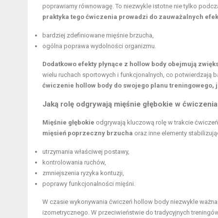
poprawiamy równowagę. To niezwykle istotne nie tylko podcza
praktyka tego ćwiczenia prowadzi do zauważalnych efekt
bardziej zdefiniowane mięśnie brzucha,
ogólna poprawa wydolności organizmu.
Dodatkowo efekty płynące z hollow body obejmują zwię
wielu ruchach sportowych i funkcjonalnych, co potwierdzają
ćwiczenie hollow body do swojego planu treningowego, je
Jaką rolę odgrywają mięśnie głębokie w ćwiczeni
Mięśnie głębokie
odgrywają kluczową rolę w trakcie ćwicze
mięsień poprzeczny brzucha
oraz inne elementy stabilizuj
utrzymania właściwej postawy,
kontrolowania ruchów,
zmniejszenia ryzyka kontuzji,
poprawy funkcjonalności mięśni.
W czasie wykonywania ćwiczeń hollow body niezwykle ważna
izometrycznego. W przeciwieństwie do tradycyjnych treningów