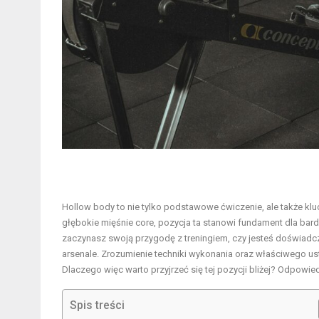
Hollow body to nie tylko podstawowe ćwiczenie, ale także klu
głębokie mięśnie core, pozycja ta stanowi fundament dla bar
zaczynasz swoją przygodę z treningiem, czy jesteś doświa
arsenale. Zrozumienie techniki wykonania oraz właściwego us
Dlaczego więc warto przyjrzeć się tej pozycji bliżej? Odpowi
Spis treści