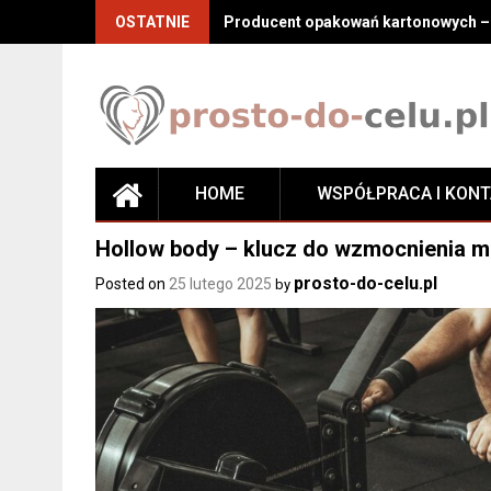
Skip
OSTATNIE
Producent opakowań kartonowych – j
to
content
HOME
WSPÓŁPRACA I KON
Hollow body – klucz do wzmocnienia mięś
prosto-do-celu.pl
Posted on
25 lutego 2025
by