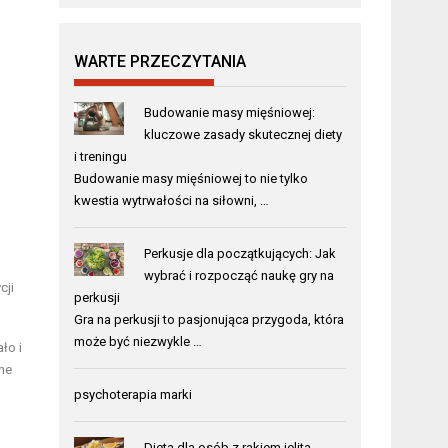
WARTE PRZECZYTANIA
Budowanie masy mięśniowej:
kluczowe zasady skutecznej diety
i treningu
Budowanie masy mięśniowej to nie tylko
kwestia wytrwałości na siłowni, …
Perkusje dla początkujących: Jak
wybrać i rozpocząć naukę gry na
cji
perkusji
Gra na perkusji to pasjonująca przygoda, która
może być niezwykle …
ło i
ne
psychoterapia marki
Dieta dla osób z rakiem jelita