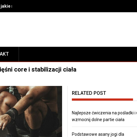
akie rozwiązania wybrać do bezpiecznego transportu i prezentacj
TAKT
ni core i stabilizacji ciała
RELATED POST
Najlepsze ćwiczenia na pośladki i
wzmocnij dolne partie ciała
Podstawowe asany jogi dla