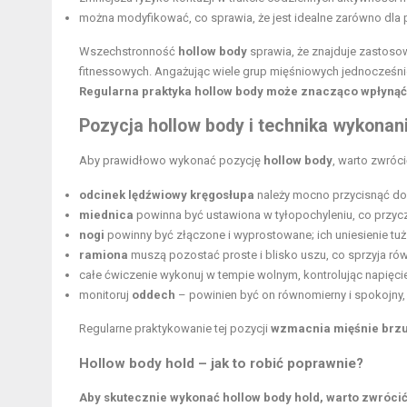
można modyfikować, co sprawia, że jest idealne zarówno dla
Wszechstronność
hollow body
sprawia, że znajduje zastosow
fitnessowych. Angażując wiele grup mięśniowych jednocześnie, 
Regularna praktyka hollow body może znacząco wpłynąć
Pozycja hollow body i technika wykonan
Aby prawidłowo wykonać pozycję
hollow body
, warto zwróc
odcinek lędźwiowy kręgosłupa
należy mocno przycisnąć do
miednica
powinna być ustawiona w tyłopochyleniu, co przycz
nogi
powinny być złączone i wyprostowane; ich uniesienie tuż
ramiona
muszą pozostać proste i blisko uszu, co sprzyja ró
całe ćwiczenie wykonuj w tempie wolnym, kontrolując napię
monitoruj
oddech
– powinien być on równomierny i spokojny,
Regularne praktykowanie tej pozycji
wzmacnia mięśnie brz
Hollow body hold – jak to robić poprawnie?
Aby skutecznie wykonać hollow body hold, warto zwrócić