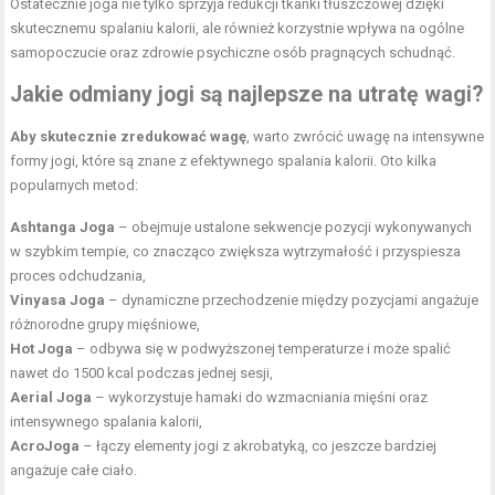
Ostatecznie joga nie tylko sprzyja redukcji tkanki tłuszczowej dzięki
skutecznemu spalaniu kalorii, ale również korzystnie wpływa na ogólne
samopoczucie oraz zdrowie psychiczne osób pragnących schudnąć.
Jakie
odmiany jogi
są najlepsze na utratę wagi?
Aby skutecznie zredukować wagę
, warto zwrócić uwagę na intensywne
formy jogi, które są znane z efektywnego spalania kalorii. Oto kilka
popularnych metod:
Ashtanga Joga
– obejmuje ustalone sekwencje pozycji wykonywanych
w szybkim tempie, co znacząco zwiększa wytrzymałość i przyspiesza
proces odchudzania,
Vinyasa Joga
– dynamiczne przechodzenie między pozycjami angażuje
różnorodne grupy mięśniowe,
Hot Joga
– odbywa się w podwyższonej temperaturze i może spalić
nawet do 1500 kcal podczas jednej sesji,
Aerial Joga
– wykorzystuje hamaki do wzmacniania mięśni oraz
intensywnego spalania kalorii,
AcroJoga
– łączy elementy jogi z akrobatyką, co jeszcze bardziej
angażuje całe ciało.