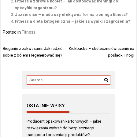
Fitness a zdrowie kobiet – jak dostosować treningi do
specyfiki organizmu?
Jazzercise – moda czy efektywna forma treningu fitness?
Fitness a dieta ketogeniczna – jakie są wyniki i zagrożenia?
Posted in
Fitness
Nawigacja
Bieganie z zakwasami: Jak radzić
Kickbacks – skuteczne ćwiczenie na
wpisu
sobie z bólem i regenerować się?
pośladki i nogi
OSTATNIE WPISY
Producent opakowań kartonowych – jakie
rozwiązania wybrać do bezpiecznego
transportu i prezentacji produktów?