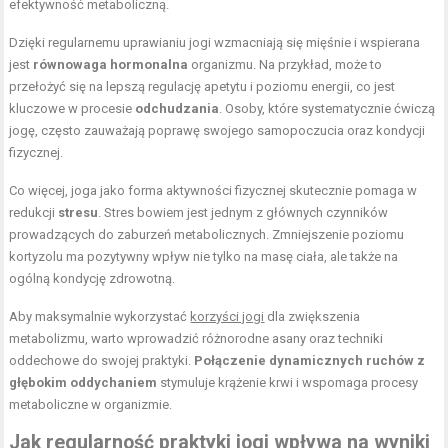
efektywność metaboliczną.
Dzięki regularnemu uprawianiu jogi wzmacniają się mięśnie i wspierana
jest
równowaga hormonalna
organizmu. Na przykład, może to
przełożyć się na lepszą regulację apetytu i poziomu energii, co jest
kluczowe w procesie
odchudzania
. Osoby, które systematycznie ćwiczą
jogę, często zauważają poprawę swojego samopoczucia oraz kondycji
fizycznej.
Co więcej, joga jako forma aktywności fizycznej skutecznie pomaga w
redukcji
stresu
. Stres bowiem jest jednym z głównych czynników
prowadzących do zaburzeń metabolicznych. Zmniejszenie poziomu
kortyzolu ma pozytywny wpływ nie tylko na masę ciała, ale także na
ogólną kondycję zdrowotną.
Aby maksymalnie wykorzystać
korzyści jogi
dla zwiększenia
metabolizmu, warto wprowadzić różnorodne asany oraz techniki
oddechowe do swojej praktyki.
Połączenie dynamicznych ruchów z
głębokim oddychaniem
stymuluje krążenie krwi i wspomaga procesy
metaboliczne w organizmie.
Jak regularność praktyki jogi wpływa na wyniki