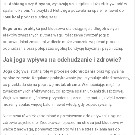
jak
Ashtanga
czy
Vinyasa
, wykazują szczególnie dużą efektywność w
spalaniu kalorii. Na przykład
Hot Joga
pozwala na spalenie nawet do
1500 kcal
podczas jednej sesji.
Regularna praktyka
jest kluczowa dla osiągnięcia długotrwałych
efektów związanych z utratą wagi. Połączenie ćwiczeń jogi z
odpowiednimi zmianami w diecie może znacznie wspierać proces
odchudzania oraz polepszać ogólną kondycję fizyczną i psychiczną.
Jak joga wpływa na odchudzanie i zdrowie?
Joga
odgrywa istotną rolę w procesie
odchudzania
oraz wpływa na
ogólne zdrowie. Regularne praktykowanie jogi stymuluje układ trawienny,
co przekłada się na poprawę
metabolizmu
. Wzmacniając mięśnie,
zwiększamy ich efektywność, co sprzyja spalaniu tkanki tłuszczowej.
Większa masa mięśniowa przyspiesza przemianę materii, dzięki czemu
możemy spalać więcej kalorii nawet wtedy, gdy odpoczywamy.
Nie można również zapominać o pozytywnym oddziaływaniu jogi na
zdrowie psychiczne. Zredukowanie poziomu
stresu
jest kluczowe w
walce z nadwagą, ponieważ często to właśnie stres skłania nas do