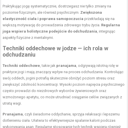
Praktykując jogę systematycznie, dostrzegasz nie tylko zmiany na
poziomie fizycznym, ale również psychicznym.
Zwiększona
elastyczność ciała i poprawa samopoczucia
przekładają się na
większą motywację do prowadzenia zdrowego trybu życia.
Regularna
joga wspiera holistyczne podejście do odchudzania
, integrując
aspekty fizyczne z mentalnymi.
Techniki oddechowe w jodze — ich rola w
odchudzaniu
Techniki oddechowe
, takie jak
pranajama
, odgrywają istotną rolę w
praktyce jogi i mają znaczący wpływ na proces odchudzania. Kontrolując
swój oddech, jogini potrafią skutecznie obniżyć poziom stresu oraz
zwiększyć zdolność koncentracji. Wysoki poziom napięcia psychicznego
często prowadzi do niezdrowych wyborów żywieniowych oraz
wzmożonego apetytu, co może utrudniać osiąganie celów związanych z
utratą wagi.
Pranajama
, czyli świadome oddychanie, sprzyja relaksacji i lepszemu
dotlenieniu ciała. Ułatwia to efektywniejsze spalanie kalorii podczas
wykonywania asan. Regularne stosowanie tych technik wspiera również