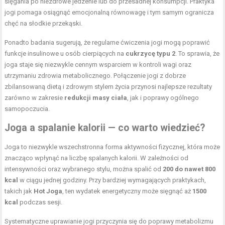
sięgania po niezdrowe jedzenie lub do przesadnej konsumpcji. Praktyka
jogi pomaga osiągnąć emocjonalną równowagę i tym samym ogranicza
chęć na słodkie przekąski.
Ponadto badania sugerują, że regularne ćwiczenia jogi mogą poprawić
funkcje insulinowe u osób cierpiących na
cukrzycę typu 2
. To sprawia, że
joga staje się niezwykle cennym wsparciem w kontroli wagi oraz
utrzymaniu zdrowia metabolicznego. Połączenie jogi z dobrze
zbilansowaną dietą i zdrowym stylem życia przynosi najlepsze rezultaty
zarówno w zakresie
redukcji masy ciała
, jak i poprawy ogólnego
samopoczucia.
Joga a spalanie kalorii — co warto wiedzieć?
Joga to niezwykle wszechstronna forma aktywności fizycznej, która może
znacząco wpłynąć na liczbę spalanych kalorii. W zależności od
intensywności oraz wybranego stylu, można spalić od
200 do nawet 800
kcal
w ciągu jednej godziny. Przy bardziej wymagających praktykach,
takich jak
Hot Joga
, ten wydatek energetyczny może sięgnąć aż
1500
kcal
podczas sesji.
Systematyczne uprawianie jogi przyczynia się do poprawy metabolizmu