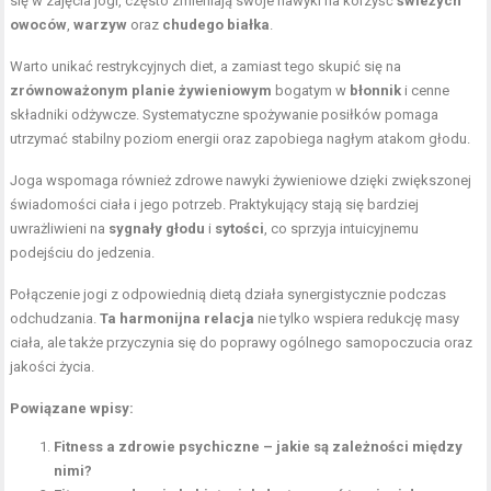
się w zajęcia jogi, często zmieniają swoje nawyki na korzyść
świeżych
owoców
,
warzyw
oraz
chudego białka
.
Warto unikać restrykcyjnych diet, a zamiast tego skupić się na
zrównoważonym planie żywieniowym
bogatym w
błonnik
i cenne
składniki odżywcze. Systematyczne spożywanie posiłków pomaga
utrzymać stabilny poziom energii oraz zapobiega nagłym atakom głodu.
Joga wspomaga również zdrowe nawyki żywieniowe dzięki zwiększonej
świadomości ciała i jego potrzeb. Praktykujący stają się bardziej
uwrażliwieni na
sygnały głodu
i
sytości
, co sprzyja intuicyjnemu
podejściu do jedzenia.
Połączenie jogi z odpowiednią dietą działa synergistycznie podczas
odchudzania.
Ta harmonijna relacja
nie tylko wspiera redukcję masy
ciała, ale także przyczynia się do poprawy ogólnego samopoczucia oraz
jakości życia.
Powiązane wpisy:
Fitness a zdrowie psychiczne – jakie są zależności między
nimi?