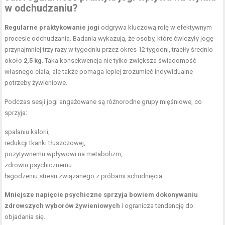
w odchudzaniu?
Regularne praktykowanie jogi
odgrywa kluczową rolę w efektywnym
procesie odchudzania. Badania wykazują, że osoby, które ćwiczyły jogę
przynajmniej trzy razy w tygodniu przez okres 12 tygodni, traciły średnio
około
2,5 kg
. Taka konsekwencja nie tylko zwiększa świadomość
własnego ciała, ale także pomaga lepiej zrozumieć indywidualne
potrzeby żywieniowe.
Podczas sesji jogi angażowane są różnorodne grupy mięśniowe, co
sprzyja:
spalaniu kalorii,
redukcji tkanki tłuszczowej,
pozytywnemu wpływowi na metabolizm,
zdrowiu psychicznemu.
łagodzeniu stresu związanego z próbami schudnięcia.
Mniejsze napięcie psychiczne sprzyja bowiem dokonywaniu
zdrowszych wyborów żywieniowych
i ogranicza tendencję do
objadania się.