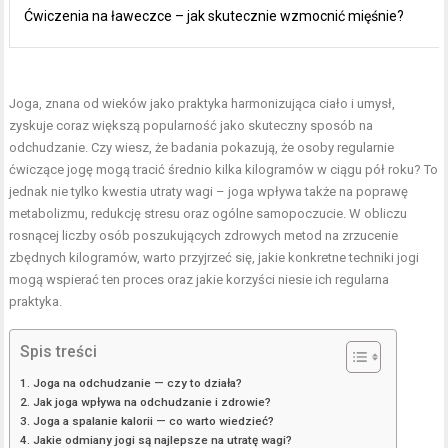
Ćwiczenia na ławeczce – jak skutecznie wzmocnić mięśnie?
Joga, znana od wieków jako praktyka harmonizująca ciało i umysł,
zyskuje coraz większą popularność jako skuteczny sposób na
odchudzanie. Czy wiesz, że badania pokazują, że osoby regularnie
ćwiczące jogę mogą tracić średnio kilka kilogramów w ciągu pół roku? To
jednak nie tylko kwestia utraty wagi – joga wpływa także na poprawę
metabolizmu, redukcję stresu oraz ogólne samopoczucie. W obliczu
rosnącej liczby osób poszukujących zdrowych metod na zrzucenie
zbędnych kilogramów, warto przyjrzeć się, jakie konkretne techniki jogi
mogą wspierać ten proces oraz jakie korzyści niesie ich regularna
praktyka.
Spis treści
Joga na odchudzanie — czy to działa?
Jak joga wpływa na odchudzanie i zdrowie?
Joga a spalanie kalorii — co warto wiedzieć?
Jakie odmiany jogi są najlepsze na utratę wagi?