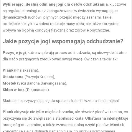
Wybierając idealną odmianę jogi dla celów odchudzania
, kluczowe
są regularne treningi oraz zaangażowanie w ćwiczenia wymagające
dynamicznych ruchów i płynnych przejść między asanami. Takie
podejście nie tylko wspiera redukcję masy ciała, ale także korzystnie
wpływa na ogólną kondycję fizyczną oraz zdrowie psychiczne.
Jakie
pozycje jogi
wspomagają odchudzanie?
Pozycje jogi
, które wspierają proces odchudzania, są niezwykle istotne
dla osób pragnących zredukować swoją wagę. Ćwiczenia takie jak:
Plank
(Phalakasana),
Utkatasana
(Pozycja Krzesła),
Mostek
(Setu Bandha Sarvangasana),
Skłon w bok
(Trikonasana).
Skutecznie przyczyniają się do spalania kalorii i wzmacniania mięśni.
Plank
aktywuje nie tylko mięśnie brzucha, ale również pleców i ramion, co
przyczynia się do zwiększenia stabilności ciała.
Utkatasana
intensyfikuje
pracę nóg oraz ramion, a także wzmacnia dolną część pleców.
Mostek
koncentruje się na dolnych partiach ciała, co sprzyja wzmocnieniu