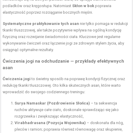
pośladków oraz kręgosłupa. Natomiast
Skłon w bok
poprawia
elastyczność poprzez rozciąganie bocznych mięśni.
Systematyczne praktykowanie tych asan
nie tylko pomaga w redukcji
tkanki tłuszczowej, ale także pozytywnie wpływa na ogólną kondycję
fizyczną oraz rozwijanie świadomości ciała. Kluczowe jest regularne
wykonywanie ćwiczeń oraz łączenie jogi ze zdrowym stylem życia, aby
osiągnąć optymalne rezultaty.
Ćwiczenia jogi na odchudzanie — przykłady efektywnych
asan
Ćwiczenia jogi
to świetny sposób na poprawę kondycji fizycznej oraz
redukcję tkanki tłuszczowej. Oto kilka skutecznych asan, które warto
wprowadzić do swojego codziennego treningu:
Surya Namaskar (Pozdrowienie Słońca)
– ta sekwencja
ruchów aktywuje całe ciało, doskonale sprawdzając się jako
rozgrzewka i zwiększając elastyczność,
Virabhadrasana (Pozycja Wojownika)
– doskonała dla nóg,
pleców i ramion; poprawia również równowagę oraz skupienie,