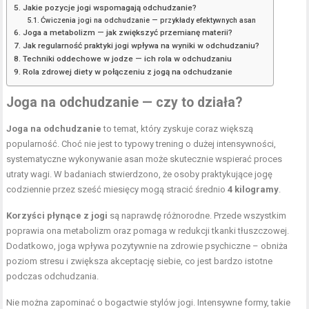
Jakie pozycje jogi wspomagają odchudzanie?
Ćwiczenia jogi na odchudzanie — przykłady efektywnych asan
Joga a metabolizm — jak zwiększyć przemianę materii?
Jak regularność praktyki jogi wpływa na wyniki w odchudzaniu?
Techniki oddechowe w jodze — ich rola w odchudzaniu
Rola zdrowej diety w połączeniu z jogą na odchudzanie
Joga na odchudzanie — czy to działa?
Joga na odchudzanie
to temat, który zyskuje coraz większą
popularność. Choć nie jest to typowy trening o dużej intensywności,
systematyczne wykonywanie asan może skutecznie wspierać proces
utraty wagi. W badaniach stwierdzono, że osoby praktykujące jogę
codziennie przez sześć miesięcy mogą stracić średnio
4 kilogramy
.
Korzyści płynące z jogi
są naprawdę różnorodne. Przede wszystkim
poprawia ona metabolizm oraz pomaga w redukcji tkanki tłuszczowej.
Dodatkowo, joga wpływa pozytywnie na zdrowie psychiczne – obniża
poziom stresu i zwiększa akceptację siebie, co jest bardzo istotne
podczas odchudzania.
Nie można zapominać o bogactwie stylów jogi. Intensywne formy, takie