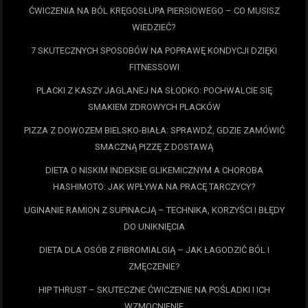
ĆWICZENIA NA BÓL KRĘGOSŁUPA PIERSIOWEGO – CO MUSISZ
WIEDZIEĆ?
7 SKUTECZNYCH SPOSOBÓW NA POPRAWĘ KONDYCJI DZIĘKI
FITNESSOWI
PLACKI Z KASZY JAGLANEJ NA SŁODKO: POCHWALCIE SIĘ
SMAKIEM ZDROWYCH PLACKÓW
PIZZA Z DOWOZEM BIELSKO-BIAŁA: SPRAWDŹ, GDZIE ZAMÓWIĆ
SMACZNĄ PIZZĘ Z DOSTAWĄ
DIETA O NISKIM INDEKSIE GLIKEMICZNYM A CHOROBA
HASHIMOTO: JAK WPŁYWA NA PRACĘ TARCZYCY?
UGINANIE RAMION Z SUPINACJĄ – TECHNIKA, KORZYŚCI I BŁĘDY
DO UNIKNIĘCIA
DIETA DLA OSÓB Z FIBROMIALGIĄ – JAK ŁAGODZIĆ BÓL I
ZMĘCZENIE?
HIP THRUST – SKUTECZNE ĆWICZENIE NA POŚLADKI I ICH
WZMOCNIENIE