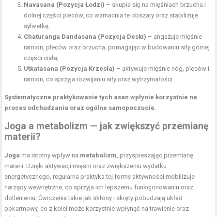
Navasana (Pozycja Łodzi)
– skupia się na
mięśniach
brzucha i
dolnej części pleców, co wzmacnia te obszary oraz stabilizuje
sylwetkę,
Chaturanga Dandasana
(
Pozycja Deski
)
– angażuje mięśnie
ramion, pleców oraz brzucha, pomagając w budowaniu siły górnej
części ciała,
Utkatasana (Pozycja Krzesła)
– aktywuje
mięśnie nóg
, pleców i
ramion, co sprzyja rozwijaniu siły oraz wytrzymałości.
Systematyczne praktykowanie tych asan wpłynie korzystnie na
proces odchudzania oraz ogólne samopoczucie.
Joga a metabolizm — jak zwiększyć przemianę
materii?
Joga
ma istotny wpływ na
metabolizm
, przyspieszając przemianę
materii. Dzięki aktywacji mięśni oraz zwiększeniu wydatku
energetycznego, regularna praktyka tej formy aktywności mobilizuje
narządy wewnętrzne, co sprzyja ich lepszemu funkcjonowaniu oraz
dotlenieniu. Ćwiczenia takie jak skłony i skręty pobudzają układ
pokarmowy, co z kolei może korzystnie wpłynąć na trawienie oraz