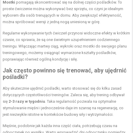
Mostki
pomagają skoncentrować się na dolnej części pośladków. To
proste ćwiczenie można wykonywać bez sprzętu, co czyni je idealnym
wyborem dla osób trenujących w domu. Aby zwiększyć efektywność,
można spróbować wersji z jedną nogą uniesioną w górę.
Regularne wykonywanie tych ćwiczeń przynosi widoczne efekty w krótkim
czasie, co sprawia, że są one świetnym uzupełnieniem codziennego
treningu. Włączając martwy ciąg, wykroki oraz mostki do swojego planu
treningowego, możemy osiągnąć wymarzone kształty pośladków,
poprawiając również ogólną kondycję i siłę.
Jak często powinno się trenować, aby ujędrnić
pośladki?
Aby skutecznie ujędrnić pośladki, warto stosować się do kilku zasad
dotyczących częstotliwości treningów. Zaleca się, aby trening odbywał
się
2-3 razy w tygodniu
. Taka regularność pozwala na optymalne
stymulowanie mięśni i jednocześnie daje im szansę na regenerację, co
jest niezwykle istotne w kontekście budowy siły i wytrzymałości.
Mięśnie, podobnie jak każda inna część ciała, potrzebują czasu na
odpoczynek po wysiłku. Warto wprowadzić dni odpoczynku pomiędzy