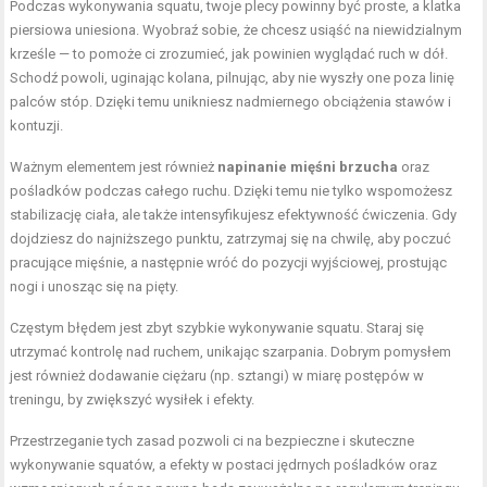
Podczas wykonywania squatu, twoje plecy powinny być proste, a klatka
piersiowa uniesiona. Wyobraź sobie, że chcesz usiąść na niewidzialnym
krześle — to pomoże ci zrozumieć, jak powinien wyglądać ruch w dół.
Schodź powoli, uginając kolana, pilnując, aby nie wyszły one poza linię
palców stóp. Dzięki temu unikniesz nadmiernego obciążenia stawów i
kontuzji.
Ważnym elementem jest również
napinanie mięśni brzucha
oraz
pośladków podczas całego ruchu. Dzięki temu nie tylko wspomożesz
stabilizację ciała, ale także intensyfikujesz efektywność ćwiczenia. Gdy
dojdziesz do najniższego punktu, zatrzymaj się na chwilę, aby poczuć
pracujące mięśnie, a następnie wróć do pozycji wyjściowej, prostując
nogi i unosząc się na pięty.
Częstym błędem jest zbyt szybkie wykonywanie squatu. Staraj się
utrzymać kontrolę nad ruchem, unikając szarpania. Dobrym pomysłem
jest również dodawanie ciężaru (np. sztangi) w miarę postępów w
treningu, by zwiększyć wysiłek i efekty.
Przestrzeganie tych zasad pozwoli ci na bezpieczne i skuteczne
wykonywanie squatów, a efekty w postaci jędrnych pośladków oraz