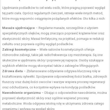
Ujędrnianie pośladków to cel wielu osób, które pragną poprawić wygląd
tej partii ciała. Oprócz regularnych ćwiczeń, istnieje wiele innych metod,
które mogą wspomóc osiągnięcie pożądanych efektów. Oto kilka z nich:
Masaże ujędrniające
– Regularne masaże, szczególnie z użyciem
specjalistycznych olejków, mogą znacząco poprawić krążenie krwi oraz
elastyczność skóry. Masaż limfatyczny, na przykład, pomaga w redukcji
cellulitu oraz poprawia ogólny wygląd pośladków.
Zabiegi kosmetyczne
– Wiele salonów kosmetycznych oferuje
różnorodne zabiegi, takie jak radiofrekwencja czy mezoterapia. Są one
skuteczne w ujędrnianiu skóry i poprawie jej napięcia. Osoby szukające
szybkich efektów mogą skorzystać także z zabiegów liftingujących.
Zdrowa dieta
– Zbilansowane odżywianie odgrywa kluczową rolę w
kształtowaniu sylwetki. Spożywanie odpowiedniej ilości białka, zdrowych
tłuszczy oraz dużej ilości owoców i warzyw wspiera procesy regeneracji
oraz odchudzania, co korzystnie wpływa na kondycję pośladków.
Nawodnienie organizmu
– Dbając o odpowiednie nawodnienie, można
poprawić elastyczność skóry oraz ogólnie wspierać procesy
metaboliczne. Woda odgrywa istotną rolę w utrzymaniu zdrowia całego
organizmu i wpływa na wygląd skóry.