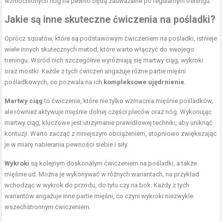
wzmocnionych nóg na pewno będą zauważalne po regularnym treningu.
Jakie są inne skuteczne ćwiczenia na pośladki?
Oprócz squatów, które są podstawowym ćwiczeniem na pośladki, istnieje
wiele innych skutecznych metod, które warto włączyć do swojego
treningu. Wśród nich szczególnie wyróżniają się martwy ciąg, wykroki
oraz mostki. Każde z tych ćwiczeń angażuje różne partie mięśni
pośladkowych, co pozwala na ich
kompleksowe ujędrnienie
.
Martwy ciąg
to ćwiczenie, które nie tylko wzmacnia mięśnie pośladków,
ale również aktywuje mięśnie dolnej części pleców oraz nóg. Wykonując
martwy ciąg, kluczowe jest utrzymanie prawidłowej techniki, aby uniknąć
kontuzji. Warto zacząć z mniejszym obciążeniem, stopniowo zwiększając
je w miarę nabierania pewności siebie i siły.
Wykroki
są kolejnym doskonałym ćwiczeniem na pośladki, a także
mięśnie ud. Można je wykonywać w różnych wariantach, na przykład
wchodząc w wykrok do przodu, do tyłu czy na bok. Każdy z tych
wariantów angażuje inne partie mięśni, co czyni wykroki niezwykle
wszechstronnym ćwiczeniem.