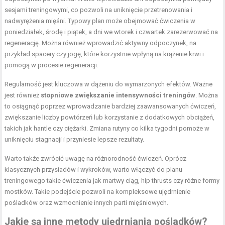
sesjami treningowymi, co pozwoli na uniknięcie przetrenowania i
nadwyrężenia mięśni. Typowy plan może obejmować ćwiczenia w
poniedziałek, środę i piątek, a dni we wtorek i czwartek zarezerwować na
regenerację. Można również wprowadzić aktywny odpoczynek, na
przykład spacery czy jogę, które korzystnie wpłyną na krążenie krwi i
pomogą w procesie regeneracji.
Regularność jest kluczowa w dążeniu do wymarzonych efektów. Ważne
jest również
stopniowe zwiększanie intensywności treningów
. Można
to osiągnąć poprzez wprowadzanie bardziej zaawansowanych ćwiczeń,
zwiększanie liczby powtórzeń lub korzystanie z dodatkowych obciążeń,
takich jak hantle czy ciężarki. Zmiana rutyny co kilka tygodni pomoże w
uniknięciu stagnacji i przyniesie lepsze rezultaty.
Warto także zwrócić uwagę na różnorodność ćwiczeń. Oprócz
klasycznych przysiadów i wykroków, warto włączyć do planu
treningowego takie ćwiczenia jak martwy ciąg, hip thrusts czy różne formy
mostków. Takie podejście pozwoli na kompleksowe ujędrnienie
pośladków oraz wzmocnienie innych parti mięśniowych.
Jakie są inne metody ujędrniania pośladków?