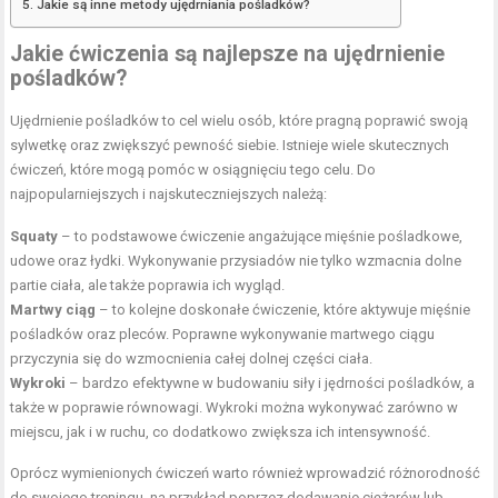
Jakie są inne metody ujędrniania pośladków?
Jakie ćwiczenia są najlepsze na ujędrnienie
pośladków?
Ujędrnienie pośladków to cel wielu osób, które pragną poprawić swoją
sylwetkę oraz zwiększyć pewność siebie. Istnieje wiele skutecznych
ćwiczeń, które mogą pomóc w osiągnięciu tego celu. Do
najpopularniejszych i najskuteczniejszych należą:
Squaty
– to podstawowe ćwiczenie angażujące mięśnie pośladkowe,
udowe oraz łydki. Wykonywanie przysiadów nie tylko wzmacnia dolne
partie ciała, ale także poprawia ich wygląd.
Martwy ciąg
– to kolejne doskonałe ćwiczenie, które aktywuje mięśnie
pośladków oraz pleców. Poprawne wykonywanie martwego ciągu
przyczynia się do wzmocnienia całej dolnej części ciała.
Wykroki
– bardzo efektywne w budowaniu siły i jędrności pośladków, a
także w poprawie równowagi. Wykroki można wykonywać zarówno w
miejscu, jak i w ruchu, co dodatkowo zwiększa ich intensywność.
Oprócz wymienionych ćwiczeń warto również wprowadzić różnorodność
do swojego treningu, na przykład poprzez dodawanie ciężarów lub