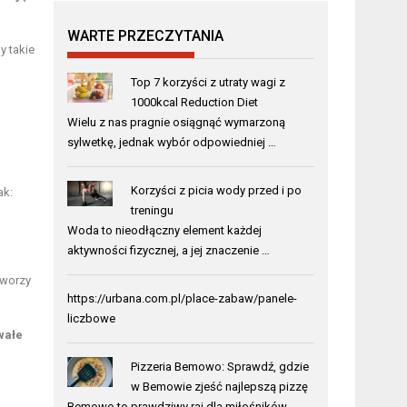
WARTE PRZECZYTANIA
y takie
Top 7 korzyści z utraty wagi z
1000kcal Reduction Diet
Wielu z nas pragnie osiągnąć wymarzoną
sylwetkę, jednak wybór odpowiedniej …
Korzyści z picia wody przed i po
ak:
treningu
Woda to nieodłączny element każdej
aktywności fizycznej, a jej znaczenie …
tworzy
https://urbana.com.pl/place-zabaw/panele-
liczbowe
wałe
Pizzeria Bemowo: Sprawdź, gdzie
w Bemowie zjeść najlepszą pizzę
Bemowo to prawdziwy raj dla miłośników