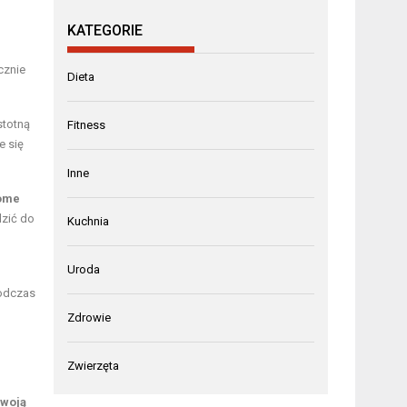
KATEGORIE
cznie
Dieta
stotną
Fitness
e się
Inne
ome
dzić do
Kuchnia
Uroda
podczas
Zdrowie
Zwierzęta
swoją