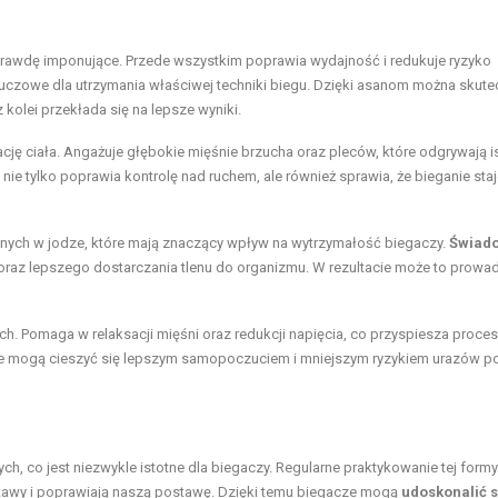
aprawdę imponujące. Przede wszystkim poprawia wydajność i redukuje ryzyko
kluczowe dla utrzymania właściwej techniki biegu. Dzięki asanom można skute
kolei przekłada się na lepsze wyniki.
cję ciała. Angażuje głębokie mięśnie brzucha oraz pleców, które odgrywają i
nie tylko poprawia kontrolę nad ruchem, ale również sprawia, że bieganie staj
ych w jodze, które mają znaczący wpływ na wytrzymałość biegaczy.
Świad
oraz lepszego dostarczania tlenu do organizmu. W rezultacie może to prowa
h. Pomaga w relaksacji mięśni oraz redukcji napięcia, co przyspiesza proces
ze mogą cieszyć się lepszym samopoczuciem i mniejszym ryzykiem urazów 
ch, co jest niezwykle istotne dla biegaczy. Regularne praktykowanie tej formy
 stawy i poprawiają naszą postawę. Dzięki temu biegacze mogą
udoskonalić 