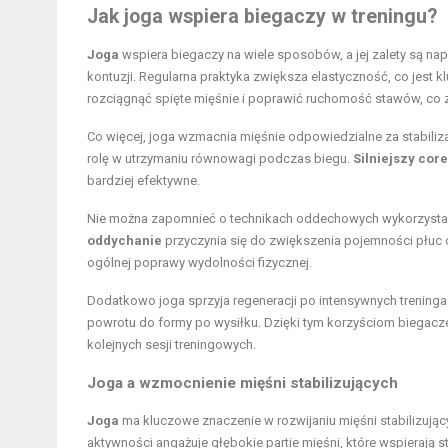
Jak joga wspiera biegaczy w treningu?
Joga
wspiera biegaczy na wiele sposobów, a jej zalety są n
kontuzji. Regularna praktyka zwiększa elastyczność, co jest 
rozciągnąć spięte mięśnie i poprawić ruchomość stawów, co z 
Co więcej, joga wzmacnia mięśnie odpowiedzialne za stabiliza
rolę w utrzymaniu równowagi podczas biegu.
Silniejszy core
bardziej efektywne.
Nie można zapomnieć o technikach oddechowych wykorzystan
oddychanie
przyczynia się do zwiększenia pojemności płuc 
ogólnej poprawy wydolności fizycznej.
Dodatkowo joga sprzyja regeneracji po intensywnych treningac
powrotu do formy po wysiłku. Dzięki tym korzyściom biegac
kolejnych sesji treningowych.
Joga a wzmocnienie mięśni stabilizujących
Joga
ma kluczowe znaczenie w rozwijaniu mięśni stabilizujący
aktywności angażuje głębokie partie mięśni, które wspierają