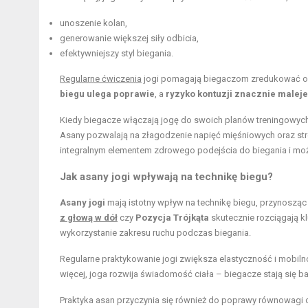
unoszenie kolan,
generowanie większej siły odbicia,
efektywniejszy styl biegania.
Regularne ćwiczenia
jogi pomagają biegaczom zredukować opo
biegu ulega poprawie
, a
ryzyko kontuzji znacznie maleje
Kiedy biegacze włączają jogę do swoich planów treningowyc
Asany pozwalają na złagodzenie napięć mięśniowych oraz str
integralnym elementem zdrowego podejścia do biegania i m
Jak asany jogi wpływają na technikę biegu?
Asany jogi
mają istotny wpływ na technikę biegu, przynosząc k
z głową w dół
czy
Pozycja Trójkąta
skutecznie rozciągają k
wykorzystanie zakresu ruchu podczas biegania.
Regularne praktykowanie jogi zwiększa elastyczność i mobilnoś
więcej, joga rozwija świadomość ciała – biegacze stają się ba
Praktyka asan przyczynia się również do poprawy równowagi 