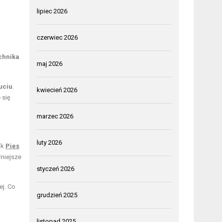
lipiec 2026
czerwiec 2026
chnika
maj 2026
uciu
.
kwiecień 2026
 się
marzec 2026
luty 2026
ak
Pies
łniejsze
styczeń 2026
ej. Co
grudzień 2025
listopad 2025