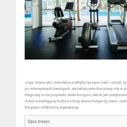
Joga, znana jako starożytna praktyka łącząca ciało i umysł,
po intensywnych treningach, ale także pełni kluczową rolę w 
biegowej może przynieść wiele korzyści, takich jak zwiększen
dobie wzrastającej liczby kontuzji wśród biegaczy, warto zas
bieganie i efektywną regenerację.
Spis treści