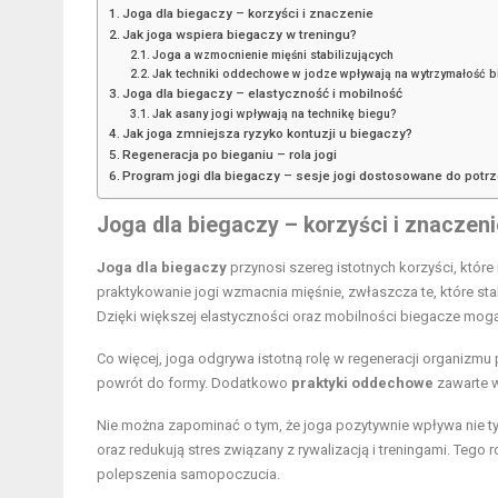
Joga dla biegaczy – korzyści i znaczenie
Jak joga wspiera biegaczy w treningu?
Joga a wzmocnienie mięśni stabilizujących
Jak techniki oddechowe w jodze wpływają na wytrzymałość b
Joga dla biegaczy – elastyczność i mobilność
Jak asany jogi wpływają na technikę biegu?
Jak joga zmniejsza ryzyko kontuzji u biegaczy?
Regeneracja po bieganiu – rola jogi
Program jogi dla biegaczy – sesje jogi dostosowane do potr
Joga dla biegaczy – korzyści i znaczeni
Joga dla biegaczy
przynosi szereg istotnych korzyści, któr
praktykowanie jogi wzmacnia mięśnie, zwłaszcza te, które sta
Dzięki większej elastyczności oraz mobilności biegacze mogą 
Co więcej, joga odgrywa istotną rolę w regeneracji organizmu
powrót do formy. Dodatkowo
praktyki oddechowe
zawarte w
Nie można zapominać o tym, że joga pozytywnie wpływa nie tyl
oraz redukują stres związany z rywalizacją i treningami. Te
polepszenia samopoczucia.