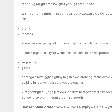
technikę biegu
oraz
zwiększyć siłę i stabilność
.
Wzmacnianie mięśni
za pomocą jogi przyczynia się do lepsz
jak:
plank
,
mostek
.
skutecznie aktywują te kluczowe mięśnie. Regularne ich wyk
Jednak joga to nie tylko wzmacnianie ciała; to także sposób 
wojownik
,
gołąb
.
pomagają rozciągnąć grupy mięśniowe, które są intensywnie
solidny fundament dla zdrowego biegania.
Z tego względu joga
jest doskonałym narzędziem dla każd
zdrowie swoich mięśni stabilizujących
.
Jak techniki oddechowe w jodze wpływają na wyt