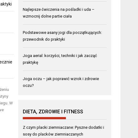
aktyki
Najlepsze ćwiczenia na pośladki i uda –
wzmocnij dolne partie ciała
Podstawowe asany jogi dla początkujących:
przewodnik do praktyki
Joga aerial: korzyści, techniki i jak zacząć
ecznie
praktykę
Joga oczu – jak poprawić wzrok i zdrowie
oczu?
żeniu
utyny
biegu. W
owe
DIETA, ZDROWIE I FITNESS
Z czym placki ziemniaczane: Pyszne dodatki i
sosy do placków ziemniaczanych