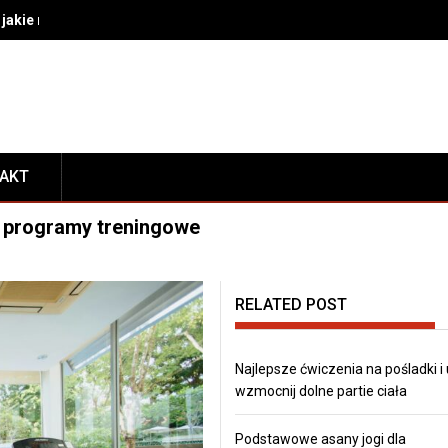
akie rozwiązania wybrać do bezpiecznego transportu i prezentacj
TAKT
 i programy treningowe
RELATED POST
Najlepsze ćwiczenia na pośladki i
wzmocnij dolne partie ciała
Podstawowe asany jogi dla