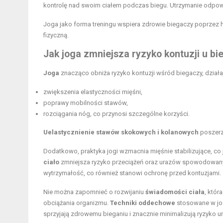
kontrolę nad swoim ciałem podczas biegu. Utrzymanie odpowie
Joga jako forma treningu wspiera zdrowie biegaczy poprzez h
fizyczną.
Jak joga zmniejsza ryzyko kontuzji u b
Joga
znacząco obniża ryzyko kontuzji wśród biegaczy, działa
zwiększenia elastyczności mięśni,
poprawy mobilności stawów,
rozciągania nóg, co przynosi szczególne korzyści.
Uelastycznienie stawów skokowych i kolanowych
poszerza
Dodatkowo, praktyka jogi wzmacnia mięśnie stabilizujące, c
ciało
zmniejsza ryzyko przeciążeń oraz urazów spowodowany
wytrzymałość, co również stanowi ochronę przed kontuzjami.
Nie można zapomnieć o rozwijaniu
świadomości ciała
, któr
obciążania organizmu.
Techniki oddechowe
stosowane w jod
sprzyjają zdrowemu bieganiu i znacznie minimalizują ryzyko u