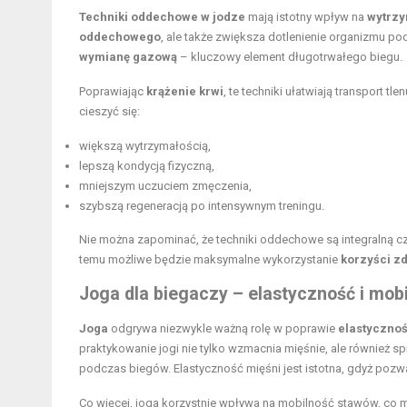
Techniki oddechowe w jodze
mają istotny wpływ na
wytrzy
oddechowego
, ale także zwiększa dotlenienie organizmu po
wymianę gazową
– kluczowy element długotrwałego biegu.
Poprawiając
krążenie krwi
, te techniki ułatwiają transport 
cieszyć się:
większą wytrzymałością,
lepszą kondycją fizyczną,
mniejszym uczuciem zmęczenia,
szybszą regeneracją po intensywnym treningu.
Nie można zapominać, że techniki oddechowe są integralną czę
temu możliwe będzie maksymalne wykorzystanie
korzyści z
Joga dla biegaczy – elastyczność i mob
Joga
odgrywa niezwykle ważną rolę w poprawie
elastycznoś
praktykowanie jogi nie tylko wzmacnia mięśnie, ale również spra
podczas biegów. Elastyczność mięśni jest istotna, gdyż poz
Co więcej, joga korzystnie wpływa na mobilność stawów, co 