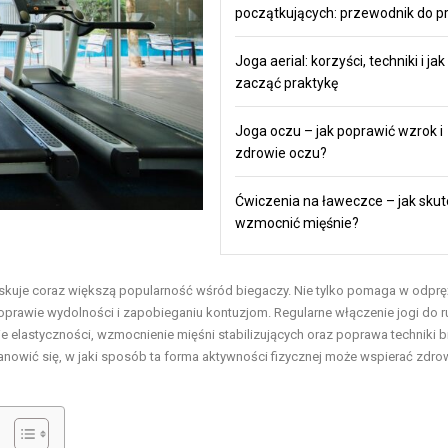
początkujących: przewodnik do pr
Joga aerial: korzyści, techniki i jak
zacząć praktykę
Joga oczu – jak poprawić wzrok i
zdrowie oczu?
Ćwiczenia na ławeczce – jak skut
wzmocnić mięśnie?
 zyskuje coraz większą popularność wśród biegaczy. Nie tylko pomaga w odprę
poprawie wydolności i zapobieganiu kontuzjom. Regularne włączenie jogi do r
ie elastyczności, wzmocnienie mięśni stabilizujących oraz poprawa techniki 
tanowić się, w jaki sposób ta forma aktywności fizycznej może wspierać zdr