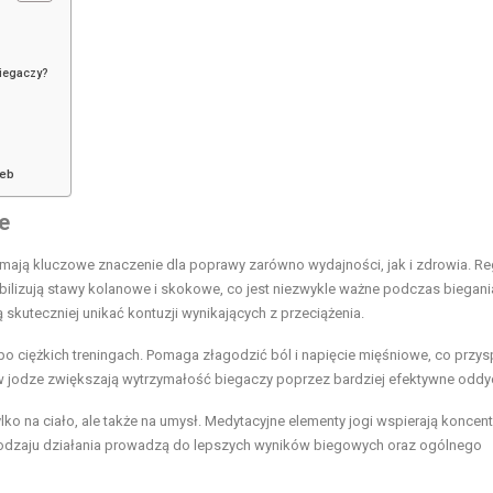
iegaczy?
zeb
e
e mają kluczowe znaczenie dla poprawy zarówno wydajności, jak i zdrowia. Re
bilizują stawy kolanowe i skokowe, co jest niezwykle ważne podczas biegani
skuteczniej unikać kontuzji wynikających z przeciążenia.
 po ciężkich treningach. Pomaga złagodzić ból i napięcie mięśniowe, co przy
 jodze zwiększają wytrzymałość biegaczy poprzez bardziej efektywne oddy
ko na ciało, ale także na umysł. Medytacyjne elementy jogi wspierają koncent
go rodzaju działania prowadzą do lepszych wyników biegowych oraz ogólnego