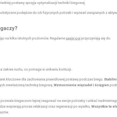
dniej postawy sprzyja optymalizacji techniki biegowej.
olistyczne podejście do ich fizycznych potrzeb i wyzwań związanych z akty
iegaczy?
jąc na kilka istotnych poziomów. Regularne
sesje jogi
przyczyniają się do:
 zakres ruchu, co pomaga w unikaniu kontuzji.
o jest kluczowe dla zachowania prawidłowej postawy podczas biegu.
Stabiln
ch niewłaściwą techniką biegową.
Wzmocnienie więzadeł i ścięgien
podn
a pozwala biegaczom lepiej reagować na swoje potrzeby i unikać nadmierneg
ze wspierają proces relaksacji oraz regeneracji po wysiłku.
Wszystkie te e
razów.