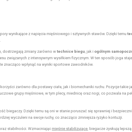
ry wynikające z napięcia mięśniowego i sztywnych stawów. Dzięki temu
te
.
h, dostrzegają zmiany zarówno w
technice biegu
, jak i
ogólnym samopocz
esu związanych z intensywnym wysiłkiem fizycznym. W ten sposób joga staje
oże znacząco wpłynąć na wyniki sportowe zawodników.
orzyści zarówno dla postawy ciała, jak i biomechaniki ruchu. Pozycje takie j
luczowe grupy mięśniowe, w tym plecy, miednicę oraz nogi, co pozwala na pe
ć biegaczy. Dzięki temu są oni w stanie poruszać się sprawniej i bezpieczni
rdziej wyczuleni na swoje ruchy, co znacząco zmniejsza ryzyko kontuzji.
oraz stabilności. Wzmacniając
mięśnie stabilizujące
, biegacze zyskują lepszą