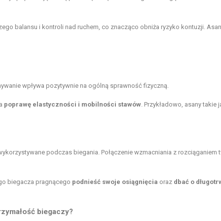
ego balansu i kontroli nad ruchem, co znacząco obniża ryzyko kontuzji. Asan
onywanie wpływa pozytywnie na ogólną sprawność fizyczną.
na
poprawę elastyczności i mobilności stawów
. Przykładowo, asany takie j
 wykorzystywane podczas biegania. Połączenie wzmacniania z rozciąganiem 
ego biegacza pragnącego
podnieść swoje osiągnięcia
oraz
dbać o długotr
rzymałość biegaczy?