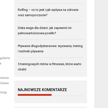
Rolfing – co to jest i jak wpływa na zdrowie
oraz samopoczucie?
Dieta wege dla dzieci: jak zapewnić im
pełnowartościowe posiłki?
Pływanie długodystansowe: wyzwania, trening
i techniki pływania
gularne
a.
5 treningowych mitów w fitnessie, które warto
obalić
spiesza
chanie.
NAJNOWSZE KOMENTARZE
rację