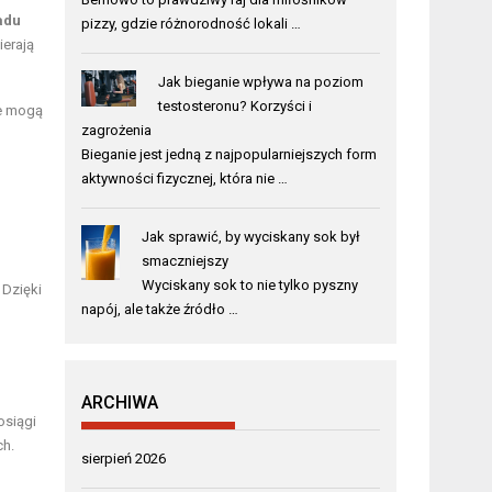
adu
pizzy, gdzie różnorodność lokali …
ierają
Jak bieganie wpływa na poziom
testosteronu? Korzyści i
ze mogą
zagrożenia
Bieganie jest jedną z najpopularniejszych form
aktywności fizycznej, która nie …
Jak sprawić, by wyciskany sok był
smaczniejszy
Wyciskany sok to nie tylko pyszny
 Dzięki
napój, ale także źródło …
ARCHIWA
osiągi
ch.
sierpień 2026