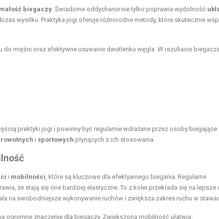
małość biegaczy
. Świadome oddychanie nie tylko poprawia wydolność
ukł
dczas wysiłku. Praktyka jogi oferuje różnorodne metody, które skutecznie wsp
tlenu do mięśni oraz efektywne usuwanie dwutlenku węgla. W rezultacie biegac
ścią praktyki jogi i powinny być regularnie wdrażane przez osoby biegające.
drowotnych
i
sportowych
płynących z ich stosowania.
ilność
ci
i
mobilności
, które są kluczowe dla efektywnego biegania. Regularne
wia, że stają się one bardziej elastyczne. To z kolei przekłada się na lepsze 
wala na swobodniejsze wykonywanie ruchów i zwiększa zakres ruchu w stawa
ma ogromne znaczenie dla biegaczy. Zwiększona mobilność ułatwia: