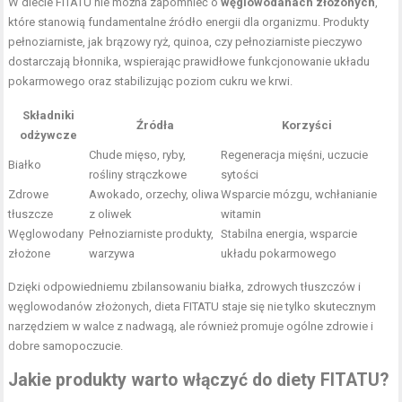
W diecie FITATU nie można zapomnieć o
węglowodanach złożonych
,
które stanowią fundamentalne źródło energii dla organizmu. Produkty
pełnoziarniste, jak brązowy ryż, quinoa, czy pełnoziarniste pieczywo
dostarczają błonnika, wspierając prawidłowe funkcjonowanie układu
pokarmowego oraz stabilizując poziom cukru we krwi.
Składniki
Źródła
Korzyści
odżywcze
Chude mięso, ryby,
Regeneracja mięśni, uczucie
Białko
rośliny strączkowe
sytości
Zdrowe
Awokado, orzechy, oliwa
Wsparcie mózgu, wchłanianie
tłuszcze
z oliwek
witamin
Węglowodany
Pełnoziarniste produkty,
Stabilna energia, wsparcie
złożone
warzywa
układu pokarmowego
Dzięki odpowiedniemu zbilansowaniu białka, zdrowych tłuszczów i
węglowodanów złożonych, dieta FITATU staje się nie tylko skutecznym
narzędziem w walce z nadwagą, ale również promuje ogólne zdrowie i
dobre samopoczucie.
Jakie produkty warto włączyć do diety FITATU?