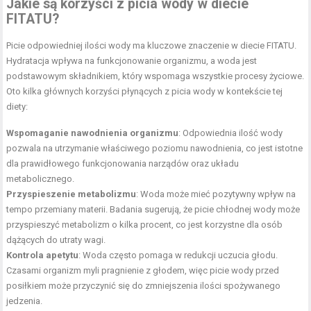
Jakie są korzyści z picia wody w diecie
FITATU?
Picie odpowiedniej ilości wody ma kluczowe znaczenie w diecie FITATU.
Hydratacja wpływa na funkcjonowanie organizmu, a woda jest
podstawowym składnikiem, który wspomaga wszystkie procesy życiowe.
Oto kilka głównych korzyści płynących z picia wody w kontekście tej
diety:
Wspomaganie nawodnienia organizmu
: Odpowiednia ilość wody
pozwala na utrzymanie właściwego poziomu nawodnienia, co jest istotne
dla prawidłowego funkcjonowania narządów oraz układu
metabolicznego.
Przyspieszenie metabolizmu
: Woda może mieć pozytywny wpływ na
tempo przemiany materii. Badania sugerują, że picie chłodnej wody może
przyspieszyć metabolizm o kilka procent, co jest korzystne dla osób
dążących do utraty wagi.
Kontrola apetytu
: Woda często pomaga w redukcji uczucia głodu.
Czasami organizm myli pragnienie z głodem, więc picie wody przed
posiłkiem może przyczynić się do zmniejszenia ilości spożywanego
jedzenia.