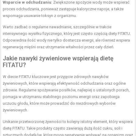
Wsparcie w odchudzaniu
: Zwiększone spożycie wody może wspierać
proces odchudzania, ponieważ zastępuje kaloryczne napoje, a także
wspomaga usuwanie toksyn z organizmu.
Warto zadbać o regularne nawadnianie, szczególnie w trakcie
intensywnego wysiłku fizycznego, który jest często częścią diety FITATU.
Odpowiednia ilość wody nie tylko dostarcza energii, ale również wspiera
regenerację mięśni oraz utrzymanie witalności przez cały dzień.
Jakie nawyki żywieniowe wspierają dietę
FITATU?
W diecie FITATU kluczowe jest przyjęcie zdrowych nawyków
żywieniowych, które wspierają efektywność odchudzania oraz ogólne
zdrowie. Regularne spożywanie posiłków, najlepiej o ustalonych porach,
pomaga w utrzymaniu stabilnego poziomu energii oraz zapobiega
uczuciu głodu, które może prowadzić do niezdrowych wyborów
żywieniowych.
Unikanie przetworzonej żywności to kolejny istotny element, który wspiera
dietę FITATU. Takie produkty często zawierają dużą ilość cukru, soli i
sztucznych dodatków, które mogą negatywnie wpływać na organizm oraz