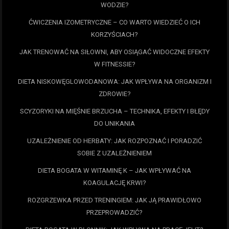
WODZIE?
ĆWICZENIA IZOMETRYCZNE – CO WARTO WIEDZIEĆ O ICH
KORZYŚCIACH?
JAK TRENOWAĆ NA SIŁOWNI, ABY OSIĄGAĆ WIDOCZNE EFEKTY
W FITNESSIE?
DIETA NISKOWĘGLOWODANOWA: JAK WPŁYWA NA ORGANIZM I
ZDROWIE?
SCYZORYKI NA MIĘŚNIE BRZUCHA – TECHNIKA, EFEKTY I BŁĘDY
DO UNIKANIA
UZALEŻNIENIE OD HERBATY: JAK ROZPOZNAĆ I PORADZIĆ
SOBIE Z UZALEŻNIENIEM
DIETA BOGATA W WITAMINĘ K – JAK WPŁYWAĆ NA
KOAGULACJĘ KRWI?
ROZGRZEWKA PRZED TRENINGIEM: JAK JĄ PRAWIDŁOWO
PRZEPROWADZIĆ?