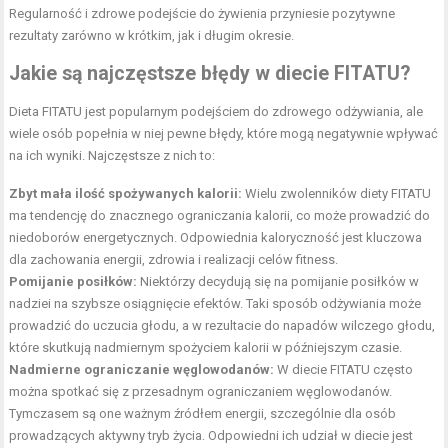
Regularność i zdrowe podejście do żywienia przyniesie pozytywne
rezultaty zarówno w krótkim, jak i długim okresie.
Jakie są najczęstsze błędy w diecie FITATU?
Dieta FITATU jest popularnym podejściem do zdrowego odżywiania, ale
wiele osób popełnia w niej pewne błędy, które mogą negatywnie wpływać
na ich wyniki. Najczęstsze z nich to:
Zbyt mała ilość spożywanych kalorii:
Wielu zwolenników diety FITATU
ma tendencję do znacznego ograniczania kalorii, co może prowadzić do
niedoborów energetycznych. Odpowiednia kaloryczność jest kluczowa
dla zachowania energii, zdrowia i realizacji celów fitness.
Pomijanie posiłków:
Niektórzy decydują się na pomijanie posiłków w
nadziei na szybsze osiągnięcie efektów. Taki sposób odżywiania może
prowadzić do uczucia głodu, a w rezultacie do napadów wilczego głodu,
które skutkują nadmiernym spożyciem kalorii w późniejszym czasie.
Nadmierne ograniczanie węglowodanów:
W diecie FITATU często
można spotkać się z przesadnym ograniczaniem węglowodanów.
Tymczasem są one ważnym źródłem energii, szczególnie dla osób
prowadzących aktywny tryb życia. Odpowiedni ich udział w diecie jest