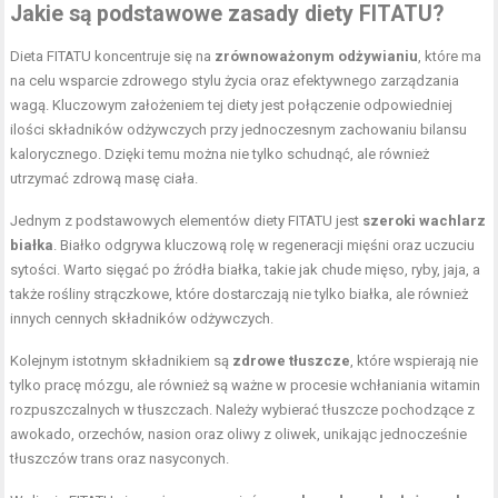
Jakie są podstawowe zasady diety FITATU?
Dieta FITATU koncentruje się na
zrównoważonym odżywianiu
, które ma
na celu wsparcie zdrowego stylu życia oraz efektywnego zarządzania
wagą. Kluczowym założeniem tej diety jest połączenie odpowiedniej
ilości składników odżywczych przy jednoczesnym zachowaniu bilansu
kalorycznego. Dzięki temu można nie tylko schudnąć, ale również
utrzymać zdrową masę ciała.
Jednym z podstawowych elementów diety FITATU jest
szeroki wachlarz
białka
. Białko odgrywa kluczową rolę w regeneracji mięśni oraz uczuciu
sytości. Warto sięgać po źródła białka, takie jak chude mięso, ryby, jaja, a
także rośliny strączkowe, które dostarczają nie tylko białka, ale również
innych cennych składników odżywczych.
Kolejnym istotnym składnikiem są
zdrowe tłuszcze
, które wspierają nie
tylko pracę mózgu, ale również są ważne w procesie wchłaniania witamin
rozpuszczalnych w tłuszczach. Należy wybierać tłuszcze pochodzące z
awokado, orzechów, nasion oraz oliwy z oliwek, unikając jednocześnie
tłuszczów trans oraz nasyconych.