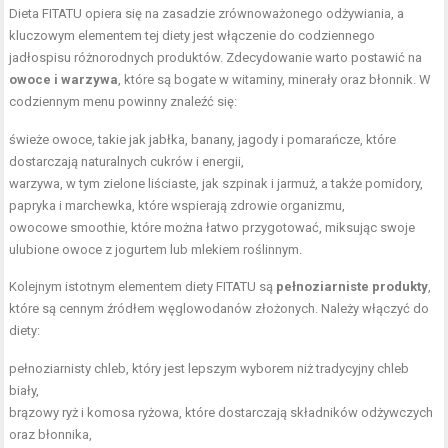
Dieta FITATU opiera się na zasadzie zrównoważonego odżywiania, a
kluczowym elementem tej diety jest włączenie do codziennego
jadłospisu różnorodnych produktów. Zdecydowanie warto postawić na
owoce i warzywa
, które są bogate w witaminy, minerały oraz błonnik. W
codziennym menu powinny znaleźć się:
świeże owoce, takie jak jabłka, banany, jagody i pomarańcze, które
dostarczają naturalnych cukrów i energii,
warzywa, w tym zielone liściaste, jak szpinak i jarmuż, a także pomidory,
papryka i marchewka, które wspierają zdrowie organizmu,
owocowe smoothie, które można łatwo przygotować, miksując swoje
ulubione owoce z jogurtem lub mlekiem roślinnym.
Kolejnym istotnym elementem diety FITATU są
pełnoziarniste produkty
,
które są cennym źródłem węglowodanów złożonych. Należy włączyć do
diety:
pełnoziarnisty chleb, który jest lepszym wyborem niż tradycyjny chleb
biały,
brązowy ryż i komosa ryżowa, które dostarczają składników odżywczych
oraz błonnika,