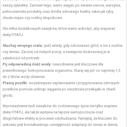
naszą sylwetkę. Zamiast tego, warto sięgać po świeże owoce, warzywa,
pełnoziarniste produkty oraz źródła zdrowego białka, takie jak ryby,
chude mięso czy rośliny strączkowe.
Oto kilka dodatkowych nawyków, które warto wdrożyć, aby wspierać
dietę FITATU:
Słuchaj swojego ciała:
jedz wtedy, gdy odczuwasz głód, a nie z nudów
czy stresu. Zacznij od małych porcji, a następnie dostosowuj je w
zależności od potrzeb.
Pij odpowiednią ilość wody:
nawodnienie jest kluczowe dla
prawidłowego funkcjonowania organizmu. Staraj się pić co najmniej 1,5
do 2 litrów wody dziennie.
Planuj posiłki:
wcześniejsze zaplanowanie i przygotowanie zdrowych
posiłków pomoże uniknąć sięgania po niezdrowe przekąski w chwili
głodu.
Wprowadzenie tych nawyków do codziennego życia nie tylko wspiera
dietę FITATU, ale także wpływa na lepsze samopoczucie oraz
długofalowe efekty w procesie odchudzania. Pamiętaj, że kluczem do
sukcesu jest konsekwencja i umiejętność adaptacji do zmian w diecie.