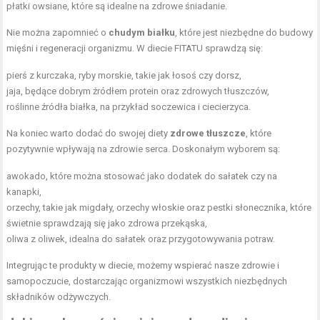
płatki owsiane, które są idealne na zdrowe śniadanie.
Nie można zapomnieć o
chudym białku
, które jest niezbędne do budowy
mięśni i regeneracji organizmu. W diecie FITATU sprawdzą się:
pierś z kurczaka, ryby morskie, takie jak łosoś czy dorsz,
jaja, będące dobrym źródłem protein oraz zdrowych tłuszczów,
roślinne źródła białka, na przykład soczewica i ciecierzyca.
Na koniec warto dodać do swojej diety
zdrowe tłuszcze
, które
pozytywnie wpływają na zdrowie serca. Doskonałym wyborem są:
awokado, które można stosować jako dodatek do sałatek czy na
kanapki,
orzechy, takie jak migdały, orzechy włoskie oraz pestki słonecznika, które
świetnie sprawdzają się jako zdrowa przekąska,
oliwa z oliwek, idealna do sałatek oraz przygotowywania potraw.
Integrując te produkty w diecie, możemy wspierać nasze zdrowie i
samopoczucie, dostarczając organizmowi wszystkich niezbędnych
składników odżywczych.