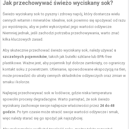
Jak przechowywać świeżo wyciskany sok?
Świeżo wyciskany sok to pyszny i zdrowy napój, który dostarcza wielu
cennych witamin i minerałów. Idealnie, sok powinno się spożywać od razu
po wyciśnięciu, aby w pełni wykorzystać jego wartości odżywcze.
Niemniej jednak, jeśli zachodzi potrzeba przechowywania, warto znać
kilka kluczowych zasad.
Aby skutecznie przechować świeżo wyciskany sok, należy używać
s
szczelnych pojemników
, takich jak butelki szklane lub BPA-free
plastikowe. Ważne jest, aby pojemnik był dobrze zamknięty, co ograniczy
kontakt soku z powietrzem. Utlenianie, spowodowane ekspozycją na tlen,
może prowadzić do utraty cennych składników odżywczych oraz zmian w
smaku i kolorze.
Najlepiej przechowywać sok w lodówce, gdzie niska temperatura
spowolni procesy degradacyjne. Warto pamiętać, że sok świeżo
wyciskany zachowuje swoje najlepsze właściwości przez
24 do 48
godzin
. Po tym czasie może stracić swoje wartości odżywcze i smak,
więc należy starać się go spożyć jak najszybciej.