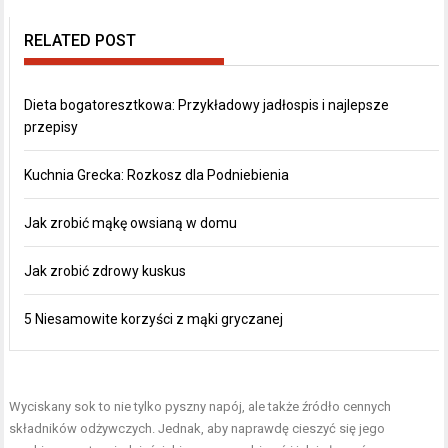
RELATED POST
Dieta bogatoresztkowa: Przykładowy jadłospis i najlepsze
przepisy
Kuchnia Grecka: Rozkosz dla Podniebienia
Jak zrobić mąkę owsianą w domu
Jak zrobić zdrowy kuskus
5 Niesamowite korzyści z mąki gryczanej
Wyciskany sok to nie tylko pyszny napój, ale także źródło cennych
składników odżywczych. Jednak, aby naprawdę cieszyć się jego