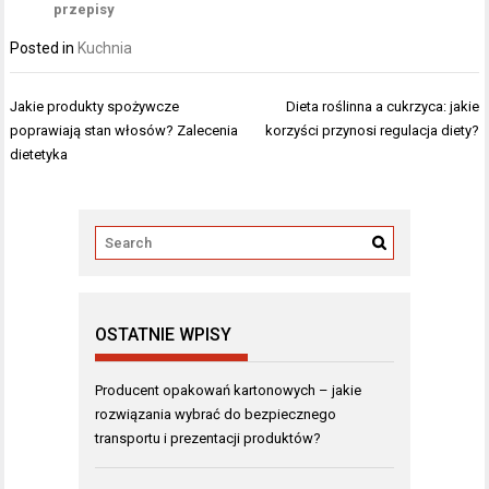
przepisy
Posted in
Kuchnia
Nawigacja
Jakie produkty spożywcze
Dieta roślinna a cukrzyca: jakie
wpisu
poprawiają stan włosów? Zalecenia
korzyści przynosi regulacja diety?
dietetyka
OSTATNIE WPISY
Producent opakowań kartonowych – jakie
rozwiązania wybrać do bezpiecznego
transportu i prezentacji produktów?