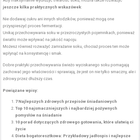
Aby maksymalnie wydłużyć trwałość soku, można także rozważyć
jeszcze kilka praktycznych wskazówek
:
Nie dodawaj cukru ani innych słodzików, ponieważ mogą one
przyspieszyć proces fermentacji.
Unikaj przechowywania soku w przezroczystych pojemnikach, ponieważ
światło może wpływać na jakość napoju.
Możesz również rozważyć zamrażanie soku, chociaż proces ten może
wpłynąć na konsystencję i smak.
Dobre praktyki przechowywania świeżo wyciskanego soku pomagają
zachować jego właściwości i sprawiają, że jest on nie tylko smaczny, ale i
zdrowy przez dłuższy czas.
Powiązane wpisy:
7 Najlepszych zdrowych przepisów śniadaniowych
Top 10 najsmaczniejszych i najbardziej pożywnych
pomysłów na śniadanie
10 porad dotyczących zdrowego gotowania, które ułatwią ci
życie
Dieta bogatoresztkowa: Przykładowy jadłospis i najlepsze