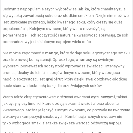
Jednym z najpopularniejszych wyborów są
jabłka
, które charakteryzują
się wysoką zawartością soku oraz słodkim smakiem. Dzięki nim możliwe
jest uzyskanie pysznego, lekko kwaśnego soku, który cieszy się dużą
popularnością. Kolejnym owocem, który warto rozważyć, są
pomarańcze
– ich soczystość i naturalna kwasowość sprawiają, że sok
pomarańczowy jest ulubionym napojem wielu osób.
Nie można zapomnieć o
mango
, które dodaje soku egzotycznego smaku
oraz kremowej konsystencji. Oprócz tego,
ananasy
są świetnym
wyborem, ponieważ ich soczystość wprowadza świeżość i intensywny
aromat, idealny do letnich napojów. Innym owocem, który wzbogaca
napój o soczystość, jest
grejpfrut
, który dzięki swej gorzkawo-słodkiej
nucie stanowi doskonałą bazę dla orzeźwiających soków.
Warto także eksperymentować z różnymi owocami
cytrusowymi
, takimi
jak cytryny czy limonki, które dodają sokom świeżości oraz akcentu
kwasowego. Można je łączyć z innymi owocami, co pozwala na tworzenie
ciekawych kompozycji smakowych. Kombinacja różnych owoców nie
tylko wzbogaca smak, ale także zwiększa wartość odżywczą napoju.