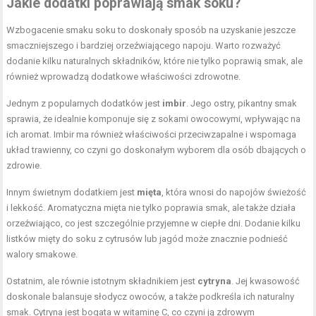
Jakie dodatki poprawiają smak soku?
Wzbogacenie smaku soku to doskonały sposób na uzyskanie jeszcze
smaczniejszego i bardziej orzeźwiającego napoju. Warto rozważyć
dodanie kilku naturalnych składników, które nie tylko poprawią smak, ale
również wprowadzą dodatkowe właściwości zdrowotne.
Jednym z popularnych dodatków jest
imbir
. Jego ostry, pikantny smak
sprawia, że idealnie komponuje się z sokami owocowymi, wpływając na
ich aromat. Imbir ma również właściwości przeciwzapalne i wspomaga
układ trawienny, co czyni go doskonałym wyborem dla osób dbających o
zdrowie.
Innym świetnym dodatkiem jest
mięta
, która wnosi do napojów świeżość
i lekkość. Aromatyczna mięta nie tylko poprawia smak, ale także działa
orzeźwiająco, co jest szczególnie przyjemne w ciepłe dni. Dodanie kilku
listków mięty do soku z cytrusów lub jagód może znacznie podnieść
walory smakowe.
Ostatnim, ale równie istotnym składnikiem jest
cytryna
. Jej kwasowość
doskonale balansuje słodycz owoców, a także podkreśla ich naturalny
smak. Cytryna jest bogata w witaminę C, co czyni ją zdrowym