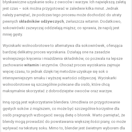
błyskawiczne uzyskanie soku z owoców i warzyw. Ich największą zaletą
jest czas – sok można przygotować w zaledwie kilka minut. Jednak
należy pamiętać, że podczas tego procesu może dochodzić do utraty
pewnych
składników odżywczych
, zwłaszcza witamin. Dodatkowo,
sokowirówki zazwyczaj oddzielają miąższ, co sprawia, że napój jest
mniej gęsty.
Wyciskarki wolnoobrotowe to alternatywa dla sokowirówek, oferująca
bardziej delikatny proces wyciskania. Działają one na zasadzie
wolniejszego kręcenia i miażdżenia składników, co pozwala na lepsze
zachowanie
witamin
i enzymów. Chociaż proces wyciskania zajmuje
więcej czasu, to jednak dzięki tej metodzie uzyskuje się sok o
intensywniejszym smaku i wyższej wartości odżywczej. Wyciskarki
wolnoobrotowe są szczególnie polecane dla osób, które chcą
maksymalnie skorzystać z dobrodziejstw owoców oraz warzyw.
Inną opcją jest wykorzystanie blendera. Umożliwia on przygotowanie
gęstych soków z miąższem, co może być szczególnie korzystne dla
osób pragnących wzbogacić swoją dietę o błonnik. Warto pamiętać, że
blendy mogą prowadzić do powstawania większej ilości piany, co może
wpływać na teksturę soku. Mimo to, blender jest świetnym wyborem dla