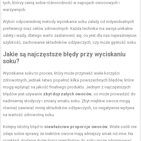
tych, którzy cenią sobie różnorodność w napojach owocowych i
warzywnych.
Wybór odpowiedniej metody wyciskania soku zależy od indywidualnych
preferencji oraz celów zdrowotnych. Każda technika ma swoje unikalne
zalety i wady, dlatego warto zastanowić się, co jest dla nas najważniejsze:
szybkość, zachowanie składników odżywczych, czy może gęstość soku.
Jakie są najczęstsze błędy przy wyciskaniu
soku?
Wyciskanie soku to proces, który może przynieść wiele korzyści
zdrowotnych, jednak łatwo popełnić kilka powszechnych błędów, które
mogą wpłynąć na jakość finalnego produktu. Jednym z najczęstszych
błędów jest używanie
zbyt dojrzałych owoców
, co może prowadzić do
nadmiernej słodyczy i zmiany smaku soku. Zbyt miękkie owoce mogą
również zawierać mniej składników odżywczych, co negatywnie wpływa
na wartość zdrowotną soku.
Kolejny istotny błąd to
niewłaściwe proporcje owoców
. Wiele osób nie
zdaje sobie sprawy, że niektóre owoce mają silniejszy smak niż inne. Na
przykład, dodanie dużej ilości grejpfrutów do soku może zdominować