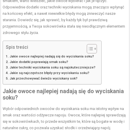
smakiem, warto wiedzieć, jakie owoce wybierać i jak je łączyć.
Odpowiednie dodatki oraz techniki wyciskania mogą znacząco wpłynąć
na końcowy efekt, a nawet niewielkie błędy mogą zniweczyć nasze
starania. Dowiedz się, jak sprawić, by każdy łyk był prawdziwą
przyjemnością, a Twoja sokowirówka stała się nieodłącznym elementem
zdrowego stylu życia.
Spis treści
Jakie owoce najlepiej nadają się do wyciskania soku?
Jakie dodatki poprawiają smak soku?
Jakie techniki wyciskania soku są najskuteczniejsze?
Jakie są najczęstsze błędy przy wyciskaniu soku?
Jak przechowywać świeżo wyciskany sok?
Jakie owoce najlepiej nadają się do wyciskania
soku?
Wybór odpowiednich owoców do wyciskania soku ma istotny wpływ na
smak oraz wartości odżywcze napoju. Owoce, które najlepiej sprawdzają
się w sokowirówkach, to przede wszystkim te, które są bogate w wodę i
naturalne cukry, co pozwala uzyskać słodki i orzeźwiający napój.