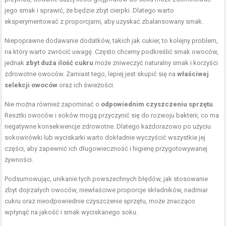
jego smak i sprawić, że będzie zbyt cierpki. Dlatego warto
eksperymentować z proporcjami, aby uzyskać zbalansowany smak.
Niepoprawne dodawanie dodatków, takich jak cukier, to kolejny problem,
na który warto zwrócić uwagę. Często chcemy podkreślić smak owoców,
jednak
zbyt duża ilość cukru
może zniweczyć naturalny smak i korzyści
zdrowotne owoców. Zamiast tego, lepiej jest skupić się na
właściwej
selekcji owoców
oraz ich świeżości.
Nie można również zapominać o
odpowiednim czyszczeniu sprzętu
.
Resztki owoców i soków mogą przyczynić się do rozwoju bakterii, co ma
negatywne konsekwencje zdrowotne. Dlatego każdorazowo po użyciu
sokowirówki lub wyciskarki warto dokładnie wyczyścić wszystkie jej
części, aby zapewnić ich długowieczność i higienę przygotowywanej
żywności.
Podsumowując, unikanie tych powszechnych błędów, jak stosowanie
zbyt dojrzałych owoców, niewłaściwe proporcje składników, nadmiar
cukru oraz nieodpowiednie czyszczenie sprzętu, może znacząco
wpłynąć na jakość i smak wyciskanego soku.