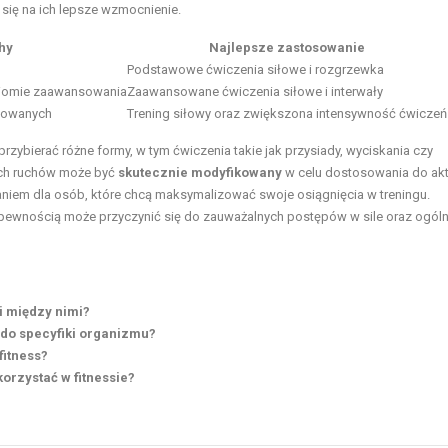
 się na ich lepsze wzmocnienie.
hy
Najlepsze zastosowanie
Podstawowe ćwiczenia siłowe i rozgrzewka
oziomie zaawansowania
Zaawansowane ćwiczenia siłowe i interwały
sowanych
Trening siłowy oraz zwiększona intensywność ćwiczeń
ybierać różne formy, w tym ćwiczenia takie jak przysiady, wyciskania czy
ych ruchów może być
skutecznie modyfikowany
w celu dostosowania do ak
zaniem dla osób, które chcą maksymalizować swoje osiągnięcia w treningu.
ewnością może przyczynić się do zauważalnych postępów w sile oraz ogóln
i między nimi?
i do specyfiki organizmu?
fitness?
korzystać w fitnessie?