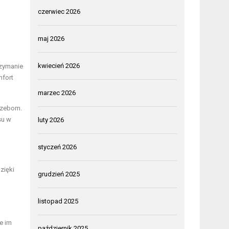
czerwiec 2026
maj 2026
kwiecień 2026
rzymanie
mfort
marzec 2026
trzebom.
su w
luty 2026
styczeń 2026
zięki
grudzień 2025
m
listopad 2025
e im
październik 2025