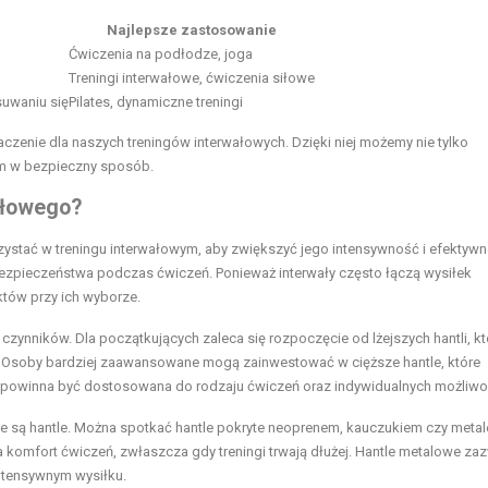
Najlepsze zastosowanie
Ćwiczenia na podłodze, joga
Treningi interwałowe, ćwiczenia siłowe
suwaniu się
Pilates, dynamiczne treningi
enie dla naszych treningów interwałowych. Dzięki niej możemy nie tylko
iem w bezpieczny sposób.
ałowego?
zystać w treningu interwałowym, aby zwiększyć jego intensywność i efektywn
bezpieczeństwa podczas ćwiczeń. Ponieważ interwały często łączą wysiłek
któw przy ich wyborze.
czynników. Dla początkujących zaleca się rozpoczęcie od lżejszych hantli, kt
a. Osoby bardziej zaawansowane mogą zainwestować w cięższe hantle, które
i powinna być dostosowana do rodzaju ćwiczeń oraz indywidualnych możliwo
e są hantle. Można spotkać hantle pokryte neoprenem, kauczukiem czy meta
za komfort ćwiczeń, zwłaszcza gdy treningi trwają dłużej. Hantle metalowe za
ntensywnym wysiłku.