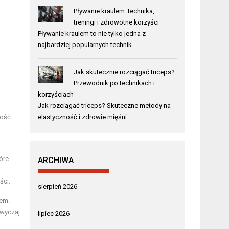
Pływanie kraulem: technika,
treningi i zdrowotne korzyści
Pływanie kraulem to nie tylko jedna z
najbardziej popularnych technik …
Jak skutecznie rozciągać triceps?
Przewodnik po technikach i
korzyściach
Jak rozciągać triceps? Skuteczne metody na
ość.
elastyczność i zdrowie mięśni …
óre
ARCHIWA
ści.
sierpień 2026
lem.
zwyczaj
lipiec 2026