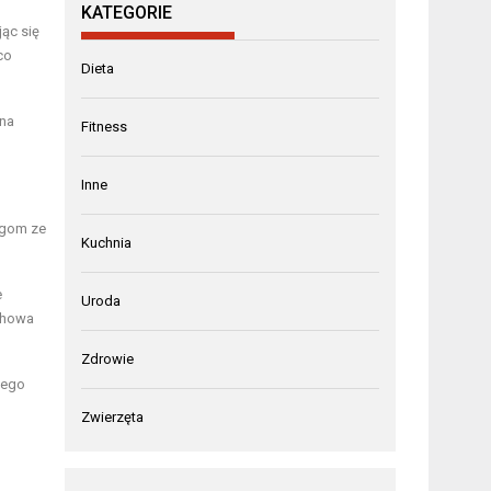
KATEGORIE
ąc się
co
Dieta
 na
Fitness
Inne
ngom ze
Kuchnia
e
Uroda
chowa
Zdrowie
iego
Zwierzęta