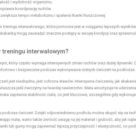
ałość i wydolność organizmu.
poprawia koordynację ruchów.
zwiększa tempo metabolizmu i spalania tkanki tłuszczowej.
do treningu interwałowego, które pomocne jest w osiąganiu lepszych wyników
e skakanką mogą zauważyć znaczne postępy w swojej kondycji oraz sprawnoś
w treningu interwałowym?
wym, który często wymaga intensywnych zmian ruchów oraz dużej dynamiki. D
mfortowo i bezpiecznie podczas wykonywania różnych ćwiczeń na podłodze.
eń jest niezbędna, jest ochrona stawów. Intensywne ćwiczenia, jak skakani
aszcza jeśli ćwiczymy na twardej nawierzchni. Mata amortyzuje te uderzenia
mata zapewnia stabilność ciała, co jest kluczowe, szczególnie gdy wykonuj
a podczas ćwiczeń. Dzięki odpowiedniemu podłożu można skupić się na tec
ając matę, warto także zwrócić uwagę na jej materiał i grubość, aby jak najle
ianki lub gumy mogą zapewniać lepszą przyczepność i elastyczność, co po