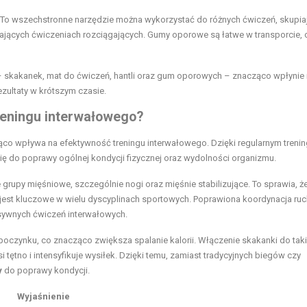
. To wszechstronne narzędzie można wykorzystać do różnych ćwiczeń, skupiaj
iających ćwiczeniach rozciągających. Gumy oporowe są łatwe w transporcie, 
skakanek, mat do ćwiczeń, hantli oraz gum oporowych – znacząco wpłynie
zultaty w krótszym czasie.
reningu interwałowego?
ąco wpływa na efektywność treningu interwałowego. Dzięki regularnym treni
ię do poprawy ogólnej kondycji fizycznej oraz wydolności organizmu.
 grupy mięśniowe, szczególnie nogi oraz mięśnie stabilizujące. To sprawia, ż
jest kluczowe w wielu dyscyplinach sportowych. Poprawiona koordynacja ru
sywnych ćwiczeń interwałowych.
poczynku, co znacząco zwiększa spalanie kalorii. Włączenie skakanki do tak
tętno i intensyfikuje wysiłek. Dzięki temu, zamiast tradycyjnych biegów czy
y
do poprawy kondycji.
Wyjaśnienie