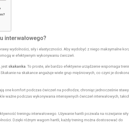
?
ym?
gu interwałowego?
prawy wydolności, siły i elastyczności. Aby wydobyć z niego maksymalne korz
 pomogą w efektywnym wykonywaniu ćwiczeń.
 jest
skakanka
. To proste, ale bardzo efektywne urządzenie wspomaga treni
. Skakanie na skakance angażuje wiele grup mięśniowych, co czyni je doskon
ają one komfort podczas ćwiczeń na podłodze, chroniąc jednocześnie stawy.
wykle ważne podczas wykonywania intensywnych ćwiczeń interwałowych, takich
ktywność treningu interwałowego. Używanie hantli pozwala na rozwijanie siły
lności. Dzięki różnym wagom hantli, każdy trening można dostosować do