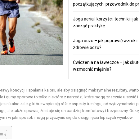
początkujących: przewodnik do pr
Joga aerial: korzyści, techniki i jak
zacząć praktykę
Joga oczu – jak poprawić wzrok i
zdrowie oczu?
Ćwiczenia na ławeczce – jak skut
wzmocnić mięśnie?
awy kondycji i spalania kalorii, ale aby osiągnąć maksymalne rezultaty, warto
e i gumy oporowe to tylko niektóre z narzędzi, które mogą znacznie ułatwić i
unikalne zalety, które wspierają różne aspekty treningu, od wytrzymałości po
u, ale także sprawia, że staje się on bardziej komfortowy i bezpieczny. Odkry
wym i w jaki sposób mogą przyczynić się do osiągnięcia lepszych wyników.