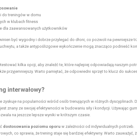
osowanie
 i do treningów w domu
ych w klubach fitness
obre dla zaawansowanych użytkowników
owinien być wygodny i dobrze przylegać do dłoni, co pozwoli na pewniejsze t
 uchwytu, a także antypoślizgowe wykończenie mogą znacząco podnieść ko
testować kilka opcji, aby znaleźć te, które najlepiej odpowiadają naszym po
e także przyjemniejszy. Warto pamiętać, że odpowiedni sprzęt to klucz do sukce
ng interwałowy?
óre zyskuje na popularności wśród osób trenujących w różnych dyscyplinach. D
jest znany ze swojej efektywności w budowaniu siły i kondycji. Używając gu
ozwala na jeszcze lepsze wyniki w krótszym czasie.
ść
dostosowania poziomu oporu
w zależności od indywidualnych potrzeb.
h, co sprawia, że trening staje się bardziej efektywny. Warto zauważyć, ż