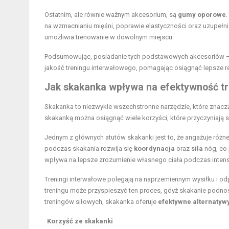
Ostatnim, ale równie ważnym akcesorium, są
gumy oporowe
na wzmacnianiu mięśni, poprawie elastyczności oraz uzupełn
umożliwia trenowanie w dowolnym miejscu.
Podsumowując, posiadanie tych podstawowych akcesoriów – 
jakość treningu interwałowego, pomagając osiągnąć lepsze re
Jak skakanka wpływa na efektywność t
Skakanka to niezwykle wszechstronne narzędzie, które znacz
skakanką można osiągnąć wiele korzyści, które przyczyniają s
Jednym z głównych atutów skakanki jest to, że angażuje różne
podczas skakania rozwija się
koordynacja
oraz
sila
nóg, co 
wpływa na lepsze zrozumienie własnego ciała podczas inten
Treningi interwałowe polegają na naprzemiennym wysiłku i od
treningu może przyspieszyć ten proces, gdyż skakanie podnosi 
treningów siłowych, skakanka oferuje
efektywne alternatyw
Korzyść ze skakanki