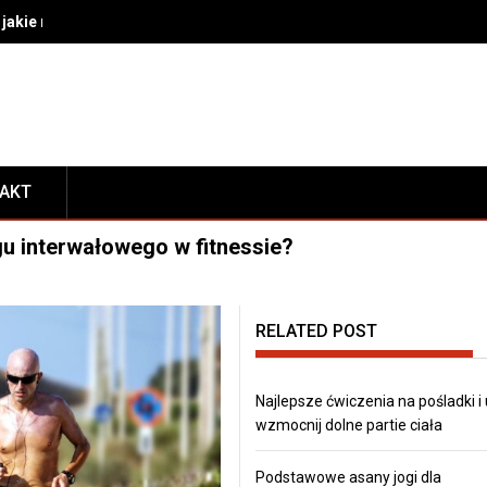
akie rozwiązania wybrać do bezpiecznego transportu i prezentacj
TAKT
gu interwałowego w fitnessie?
RELATED POST
Najlepsze ćwiczenia na pośladki i
wzmocnij dolne partie ciała
Podstawowe asany jogi dla