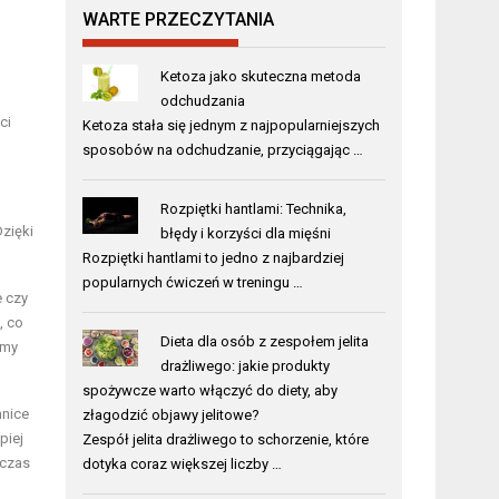
WARTE PRZECZYTANIA
Ketoza jako skuteczna metoda
odchudzania
ci
Ketoza stała się jednym z najpopularniejszych
sposobów na odchudzanie, przyciągając …
Rozpiętki hantlami: Technika,
zięki
błędy i korzyści dla mięśni
Rozpiętki hantlami to jedno z najbardziej
popularnych ćwiczeń w treningu …
e czy
, co
Dieta dla osób z zespołem jelita
emy
drażliwego: jakie produkty
spożywcze warto włączyć do diety, aby
hnice
złagodzić objawy jelitowe?
piej
Zespół jelita drażliwego to schorzenie, które
dczas
dotyka coraz większej liczby …