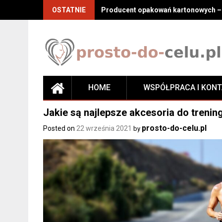
Skip
OSTATNIE
Producent opakowań kartonowych – j
to
content
HOME
WSPÓŁPRACA I KON
Jakie są najlepsze akcesoria do trenin
prosto-do-celu.pl
Posted on
22 września 2021
by