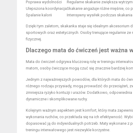
Poprawa wydolności
Regularne skakanie zwiększa wytrzym
Ulepszona koordynacja
Skakanie angażuje różne mięśnie, co 
Spalanie kalorii
Intensywny wysiłek podczas skakania 
Dzięki tym zaletom, skakanka staje się idealnym akcesorium 
sportowych oraz estetycznych. Osoby trenujące regularnie z
fizycznej.
Dlaczego mata do ćwiczeń jest ważna 
Mata do ćwiczeń odgrywa kluczową rolę w treningu interwało
matom, osoby ćwiczące mogą czuć się znacznie bardziej ko
Jednym z najważniejszych powodów, dla których mata do ćwicz
różnego rodzaju przysiady, mogą prowadzić do przeciążeń, zwł
zmniejsza ryzyko kontuzji i urazów. Dodatkowo, odpowiednia 
dynamiczne i skomplikowane ruchy.
Kolejnym ważnym aspektem jest komfort, który mata zapewni
wykonania ruchów, co przekłada się na ich efektywność. Wybier
dopasować ją do indywidualnych potrzeb. Maty wykonane z p
treningu interwałowego jest niezwykle korzystne.