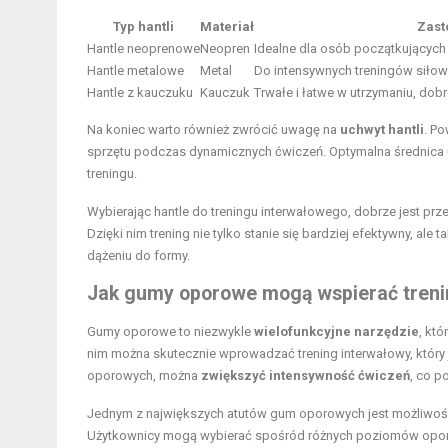
Typ hantli
Materiał
Zast
Hantle neoprenowe
Neopren
Idealne dla osób początkujących
Hantle metalowe
Metal
Do intensywnych treningów siłow
Hantle z kauczuku
Kauczuk
Trwałe i łatwe w utrzymaniu, d
Na koniec warto również zwrócić uwagę na
uchwyt hantli
. P
sprzętu podczas dynamicznych ćwiczeń. Optymalna średnica
treningu.
Wybierając hantle do treningu interwałowego, dobrze jest prze
Dzięki nim trening nie tylko stanie się bardziej efektywny, al
dążeniu do formy.
Jak gumy oporowe mogą wspierać treni
Gumy oporowe to niezwykle
wielofunkcyjne narzędzie
, kt
nim można skutecznie wprowadzać trening interwałowy, który 
oporowych, można
zwiększyć intensywność ćwiczeń
, co p
Jednym z największych atutów gum oporowych jest możliwo
Użytkownicy mogą wybierać spośród różnych poziomów oporowyc