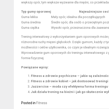
większy opór, tym większe wyzwanie dla mięśni, co przekłada
Typ gumy oporowej
Najważniejsze cec
Guma lekka
Mały opór, idealna dla początkujących
Guma średnia
Średni opór, dla osób o przeciętnym p
Guma ciężka
Wysoki opór, przeznaczona dla zaawan
Trening interwałowy z wykorzystaniem gum oporowych może prz
różnorodne ruchy mięsni głębokich. Dzięki gumom, każdy z t
możliwości i celów użytkownika, co czyni je idealnym rozwią
Wprowadzenie gum oporowych do treningu interwałowego z p
formie fizycznej.
Powiązane wpisy:
Fitness a zdrowie psychiczne – jakie są zależnośc
Fitness a zdrowie kobiet – jak dostosować trening
Jazzercise – moda czy efektywna forma treningu 
Jak działa trening na bieżni i jak go skutecznie wy
Posted in
Fitness