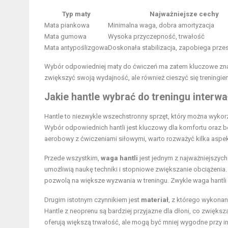
Typ maty
Najważniejsze cechy
Mata piankowa
Minimalna waga, dobra amortyzacja
Mata gumowa
Wysoka przyczepność, trwałość
Mata antypoślizgowa
Doskonała stabilizacja, zapobiega prze
Wybór odpowiedniej maty do ćwiczeń ma zatem kluczowe znacz
zwiększyć swoją wydajność, ale również cieszyć się trening
Jakie hantle wybrać do treningu interw
Hantle to niezwykle wszechstronny sprzęt, który można wykor
Wybór odpowiednich hantli jest kluczowy dla komfortu oraz 
aerobowy z ćwiczeniami siłowymi, warto rozważyć kilka aspe
Przede wszystkim,
waga hantli
jest jednym z najważniejszych 
umożliwią naukę techniki i stopniowe zwiększanie obciążeni
pozwolą na większe wyzwania w treningu. Zwykle waga hantl
Drugim istotnym czynnikiem jest
materiał
, z którego wykonan
Hantle z neoprenu są bardziej przyjazne dla dłoni, co zwięks
oferują większą trwałość, ale mogą być mniej wygodne przy i