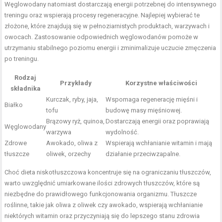
Węglowodany natomiast dostarczają energii potrzebnej do intensywnego
treningu oraz wspierają procesy regeneracyjne. Najlepiej wybierać te
złożone, które znajdują się w pełnoziarnistych produktach, warzywach i
owocach. Zastosowanie odpowiednich węglowodanów pomoże w
utrzymaniu stabilnego poziomu energii i zminimalizuje uczucie zmęczenia
po treningu.
Rodzaj
Przykłady
Korzystne właściwości
składnika
Kurczak, ryby, jaja,
Wspomaga regenerację mięśni i
Białko
tofu
budowę masy mięśniowej.
Brązowy ryż, quinoa,
Dostarczają energii oraz poprawiają
Węglowodany
warzywa
wydolność.
Zdrowe
Awokado, oliwa z
Wspierają wchłanianie witamin i mają
tłuszcze
oliwek, orzechy
działanie przeciwzapalne.
Choć dieta niskotłuszczowa koncentruje się na ograniczaniu tłuszczów,
warto uwzględnić umiarkowane ilości zdrowych tłuszczów, które są
niezbędne do prawidłowego funkcjonowania organizmu. Tłuszcze
roślinne, takie jak oliwa z oliwek czy awokado, wspierają wchłanianie
niektórych witamin oraz przyczyniają się do lepszego stanu zdrowia