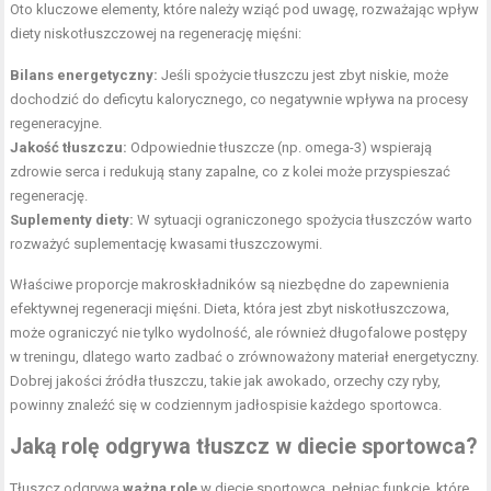
Oto kluczowe elementy, które należy wziąć pod uwagę, rozważając wpływ
diety niskotłuszczowej na regenerację mięśni:
Bilans energetyczny:
Jeśli spożycie tłuszczu jest zbyt niskie, może
dochodzić do deficytu kalorycznego, co negatywnie wpływa na procesy
regeneracyjne.
Jakość tłuszczu:
Odpowiednie tłuszcze (np. omega-3) wspierają
zdrowie serca i redukują stany zapalne, co z kolei może przyspieszać
regenerację.
Suplementy diety:
W sytuacji ograniczonego spożycia tłuszczów warto
rozważyć suplementację kwasami tłuszczowymi.
Właściwe proporcje makroskładników są niezbędne do zapewnienia
efektywnej regeneracji mięśni. Dieta, która jest zbyt niskotłuszczowa,
może ograniczyć nie tylko wydolność, ale również długofalowe postępy
w treningu, dlatego warto zadbać o zrównoważony materiał energetyczny.
Dobrej jakości źródła tłuszczu, takie jak awokado, orzechy czy ryby,
powinny znaleźć się w codziennym jadłospisie każdego sportowca.
Jaką rolę odgrywa tłuszcz w diecie sportowca?
Tłuszcz odgrywa
ważną rolę
w diecie sportowca, pełniąc funkcje, które