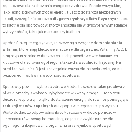
są kluczowe dla zachowania energii oraz zdrowia. Przede wszystkim,
jako jedno z głównych źródeł energii, tłuszcz dostarcza niezbędnych
kalorii, szczególnie podczas
długotrwałych wysiłków fizycznych
. Jest
to istotne dla sportowców, którzy angażują się w dyscypliny wymagające
wytrzymałości, takie jak maraton czy triathlon.
Oprócz funkcji energetycznej, tłuszcze są niezbędne do
wchłaniania
witamin
, które mają kluczowe znaczenie dla organizmu. Witaminy A, D, E i
K są rozpuszczalne w tłuszczach, a ich prawidłowe wchłanianie jest
kluczowe dla zdrowia ogólnego, a także dla wydolności fizycznej. Na
przykład, witamina D jest szczególnie ważna dla zdrowia kości, co ma
bezpośredni wpływ na wydolność sportową.
Sportowcy powinni wybierać zdrowe źródła tłuszczów, takie jak oliwa z
oliwek, orzechy, awokado i ryby bogate w kwasy omega-3. Tego typu
tłuszcze wspierają nie tylko dostarczenie energii, ale również pomagają w
redukcji stanów zapalnych
oraz poprawie regeneracji po wysiłku.
Warto dodać, że odpowiednia ilość tłuszczów w diecie pomoże w
utrzymaniu równowagi hormonalnej, co jest niezwykle istotne dla
ogólnego funkcjonowania organizmu oraz wyników sportowych.