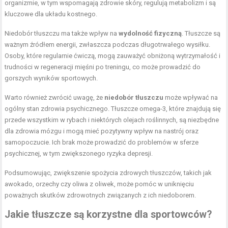
organizmie, w tym wspomagają zdrowie skóry, regulują metabolizm i są
kluczowe dla układu kostnego.
Niedobór tłuszczu ma także wpływ na
wydolność fizyczną
. Tłuszcze są
ważnym źródłem energii, zwłaszcza podczas długotrwałego wysiłku.
Osoby, które regularnie ćwiczą, mogą zauważyć obniżoną wytrzymałość i
trudności w regeneracji mięśni po treningu, co może prowadzić do
gorszych wyników sportowych.
Warto również zwrócić uwagę, że
niedobór tłuszczu
może wpływać na
ogólny stan zdrowia psychicznego. Tłuszcze omega-3, które znajdują się
przede wszystkim w rybach i niektórych olejach roślinnych, są niezbędne
dla zdrowia mózgu i mogą mieć pozytywny wpływ na nastrój oraz
samopoczucie. Ich brak może prowadzić do problemów w sferze
psychicznej, w tym zwiększonego ryzyka depresji.
Podsumowując, zwiększenie spożycia zdrowych tłuszczów, takich jak
awokado, orzechy czy oliwa z oliwek, może pomóc w uniknięciu
poważnych skutków zdrowotnych związanych z ich niedoborem.
Jakie tłuszcze są korzystne dla sportowców?