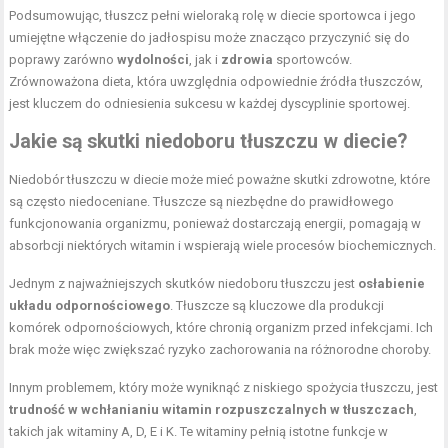
Podsumowując, tłuszcz pełni wieloraką rolę w diecie sportowca i jego
umiejętne włączenie do jadłospisu może znacząco przyczynić się do
poprawy zarówno
wydolności
, jak i
zdrowia
sportowców.
Zrównoważona dieta, która uwzględnia odpowiednie źródła tłuszczów,
jest kluczem do odniesienia sukcesu w każdej dyscyplinie sportowej.
Jakie są skutki niedoboru tłuszczu w diecie?
Niedobór tłuszczu w diecie może mieć poważne skutki zdrowotne, które
są często niedoceniane. Tłuszcze są niezbędne do prawidłowego
funkcjonowania organizmu, ponieważ dostarczają energii, pomagają w
absorbcji niektórych witamin i wspierają wiele procesów biochemicznych.
Jednym z najważniejszych skutków niedoboru tłuszczu jest
osłabienie
układu odpornościowego
. Tłuszcze są kluczowe dla produkcji
komórek odpornościowych, które chronią organizm przed infekcjami. Ich
brak może więc zwiększać ryzyko zachorowania na różnorodne choroby.
Innym problemem, który może wyniknąć z niskiego spożycia tłuszczu, jest
trudność w wchłanianiu witamin rozpuszczalnych w tłuszczach
,
takich jak witaminy A, D, E i K. Te witaminy pełnią istotne funkcje w