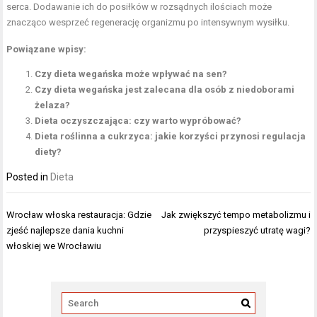
serca. Dodawanie ich do posiłków w rozsądnych ilościach może
znacząco wesprzeć regenerację organizmu po intensywnym wysiłku.
Powiązane wpisy:
Czy dieta wegańska może wpływać na sen?
Czy dieta wegańska jest zalecana dla osób z niedoborami
żelaza?
Dieta oczyszczająca: czy warto wypróbować?
Dieta roślinna a cukrzyca: jakie korzyści przynosi regulacja
diety?
Posted in
Dieta
Nawigacja
Wrocław włoska restauracja: Gdzie
Jak zwiększyć tempo metabolizmu i
wpisu
zjeść najlepsze dania kuchni
przyspieszyć utratę wagi?
włoskiej we Wrocławiu