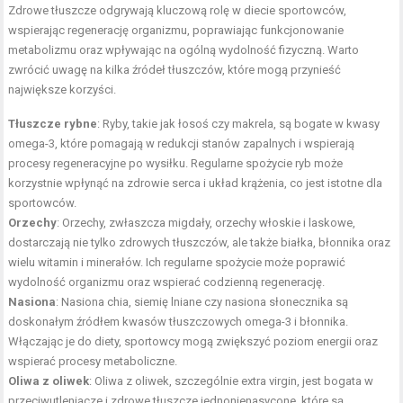
Zdrowe tłuszcze odgrywają kluczową rolę w diecie sportowców,
wspierając regenerację organizmu, poprawiając funkcjonowanie
metabolizmu oraz wpływając na ogólną wydolność fizyczną. Warto
zwrócić uwagę na kilka źródeł tłuszczów, które mogą przynieść
największe korzyści.
Tłuszcze rybne
: Ryby, takie jak łosoś czy makrela, są bogate w kwasy
omega-3, które pomagają w redukcji stanów zapalnych i wspierają
procesy regeneracyjne po wysiłku. Regularne spożycie ryb może
korzystnie wpłynąć na zdrowie serca i układ krążenia, co jest istotne dla
sportowców.
Orzechy
: Orzechy, zwłaszcza migdały, orzechy włoskie i laskowe,
dostarczają nie tylko zdrowych tłuszczów, ale także białka, błonnika oraz
wielu witamin i minerałów. Ich regularne spożycie może poprawić
wydolność organizmu oraz wspierać codzienną regenerację.
Nasiona
: Nasiona chia, siemię lniane czy nasiona słonecznika są
doskonałym źródłem kwasów tłuszczowych omega-3 i błonnika.
Włączając je do diety, sportowcy mogą zwiększyć poziom energii oraz
wspierać procesy metaboliczne.
Oliwa z oliwek
: Oliwa z oliwek, szczególnie extra virgin, jest bogata w
przeciwutleniacze i zdrowe tłuszcze jednonienasycone, które są