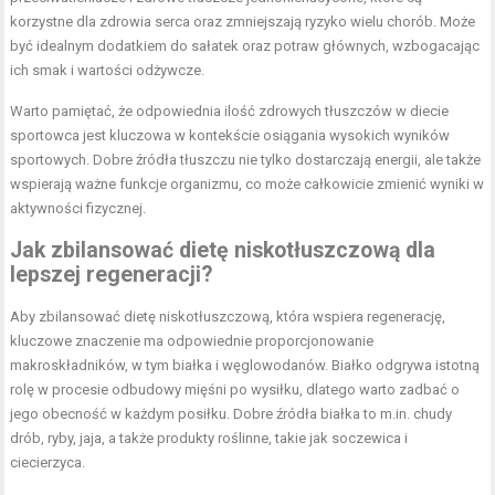
korzystne dla zdrowia serca oraz zmniejszają ryzyko wielu chorób. Może
być idealnym dodatkiem do sałatek oraz potraw głównych, wzbogacając
ich smak i wartości odżywcze.
Warto pamiętać, że odpowiednia ilość zdrowych tłuszczów w diecie
sportowca jest kluczowa w kontekście osiągania wysokich wyników
sportowych. Dobre źródła tłuszczu nie tylko dostarczają energii, ale także
wspierają ważne funkcje organizmu, co może całkowicie zmienić wyniki w
aktywności fizycznej.
Jak zbilansować dietę niskotłuszczową dla
lepszej regeneracji?
Aby zbilansować dietę niskotłuszczową, która wspiera regenerację,
kluczowe znaczenie ma odpowiednie proporcjonowanie
makroskładników, w tym białka i węglowodanów. Białko odgrywa istotną
rolę w procesie odbudowy mięśni po wysiłku, dlatego warto zadbać o
jego obecność w każdym posiłku. Dobre źródła białka to m.in. chudy
drób, ryby, jaja, a także produkty roślinne, takie jak soczewica i
ciecierzyca.