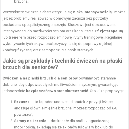
brzucha.
Wszystkie te ćwiczenia charakteryzują się
niską intensywnością
i można
je bez problemu realizować w domowym zaciszu bez potrzeby
posiadania specjalistycznego sprzętu. Kluczowe jest dostosowanie
intensywności do możliwości seniora oraz konsultacja z
fizjoterapeutą
lub
trenerem
przed rozpoczęciem nowej rutyny treningowej. Regularne
wykonywanie tych aktywności przyczynia się do poprawy ogólnej
kondycji fizycznej oraz samopoczucia osób starszych.
Jakie są przykłady i techniki ćwiczeń na płaski
brzuch dla seniorów?
Ćwiczenia na płaski brzuch dla seniorów
powinny być starannie
dobrane, aby odpowiadały ich możliwościom fizycznym, gwarantując
jednocześnie
bezpieczeństwo
oraz
skuteczność
. Oto kilka propozycji:
Brzuszki
– to łagodne unoszenie łopatek z pozycji leżącej
angażuje głównie mięśnie brzucha, możesz rozpocząć od 6-8
powtórzeń,
Skłony na krześle
– doskonałe dla osób z ograniczoną
mobilnością, składają się ze
skłonów tułowia
w bok lub do