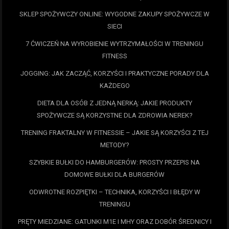
SKLEP SPOŻYWCZY ONLINE: WYGODNE ZAKUPY SPOŻYWCZE W
SIECI
7 ĆWICZEŃ NA WYROBIENIE WYTRZYMAŁOŚCI W TRENINGU
FITNESS
JOGGING: JAK ZACZĄĆ, KORZYŚCI I PRAKTYCZNE PORADY DLA
KAŻDEGO
DIETA DLA OSÓB Z JEDNĄ NERKĄ: JAKIE PRODUKTY
SPOŻYWCZE SĄ KORZYSTNE DLA ZDROWIA NEREK?
TRENING FRAKTALNY W FITNESSIE – JAKIE SĄ KORZYŚCI Z TEJ
METODY?
SZYBKIE BUŁKI DO HAMBURGERÓW: PROSTY PRZEPIS NA
DOMOWE BUŁKI DLA BURGERÓW
ODWROTNE ROZPIĘTKI – TECHNIKA, KORZYŚCI I BŁĘDY W
TRENINGU
PRĘTY MIEDZIANE: GATUNKI M1E I MHY ORAZ DOBÓR ŚREDNICY I