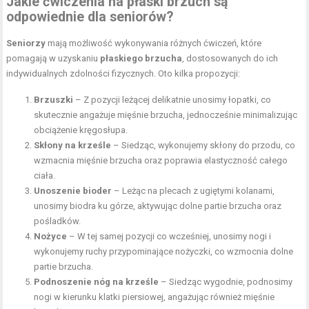
Jakie ćwiczenia na płaski brzuch są
odpowiednie dla seniorów?
Seniorzy
mają możliwość wykonywania różnych ćwiczeń, które
pomagają w uzyskaniu
płaskiego brzucha
, dostosowanych do ich
indywidualnych zdolności fizycznych. Oto kilka propozycji:
Brzuszki
– Z pozycji leżącej delikatnie unosimy łopatki, co
skutecznie angażuje mięśnie brzucha, jednocześnie minimalizując
obciążenie kręgosłupa.
Skłony na krześle
– Siedząc, wykonujemy skłony do przodu, co
wzmacnia mięśnie brzucha oraz poprawia elastyczność całego
ciała.
Unoszenie bioder
– Leżąc na plecach z ugiętymi kolanami,
unosimy biodra ku górze, aktywując dolne partie brzucha oraz
pośladków.
Nożyce
– W tej samej pozycji co wcześniej, unosimy nogi i
wykonujemy ruchy przypominające nożyczki, co wzmocnia dolne
partie brzucha.
Podnoszenie nóg na krześle
– Siedząc wygodnie, podnosimy
nogi w kierunku klatki piersiowej, angażując również mięśnie