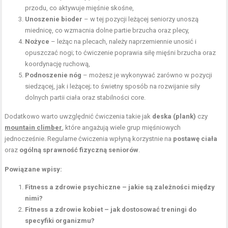
przodu, co aktywuje mięśnie skośne,
Unoszenie bioder
– w tej pozycji leżącej seniorzy unoszą
miednicę, co wzmacnia dolne partie brzucha oraz plecy,
Nożyce
– leżąc na plecach, należy naprzemiennie unosić i
opuszczać nogi; to ćwiczenie poprawia siłę mięśni brzucha oraz
koordynację ruchową,
Podnoszenie nóg
– możesz je wykonywać zarówno w pozycji
siedzącej, jak i leżącej; to świetny sposób na rozwijanie siły
dolnych partii ciała oraz stabilności core.
Dodatkowo warto uwzględnić ćwiczenia takie jak
deska (plank)
czy
mountain climber
, które angażują wiele grup mięśniowych
jednocześnie. Regularne ćwiczenia wpłyną korzystnie na
postawę ciała
oraz
ogólną sprawność fizyczną seniorów
.
Powiązane wpisy:
Fitness a zdrowie psychiczne – jakie są zależności między
nimi?
Fitness a zdrowie kobiet – jak dostosować treningi do
specyfiki organizmu?