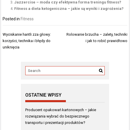
Jazzercise – moda czy efektywna forma treningu fitness?
Fitness a dieta ketogeniczna – jakie są wyniki i zagrożenia?
Posted in
Fitness
Nawigacja
Wyciskanie hantli zza głowy:
Rolowanie brzucha – zalety, techniki
wpisu
korzyści, technika i błędy do
i jak to robić prawidłowo
uniknięcia
OSTATNIE WPISY
Producent opakowań kartonowych – jakie
rozwiązania wybrać do bezpiecznego
transportu i prezentacji produktów?