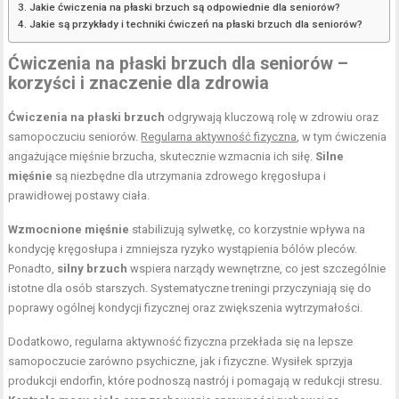
Jakie ćwiczenia na płaski brzuch są odpowiednie dla seniorów?
Jakie są przykłady i techniki ćwiczeń na płaski brzuch dla seniorów?
Ćwiczenia na płaski brzuch dla seniorów –
korzyści i znaczenie dla zdrowia
Ćwiczenia na płaski brzuch
odgrywają kluczową rolę w zdrowiu oraz
samopoczuciu seniorów.
Regularna aktywność fizyczna
, w tym ćwiczenia
angażujące mięśnie brzucha, skutecznie wzmacnia ich siłę.
Silne
mięśnie
są niezbędne dla utrzymania zdrowego kręgosłupa i
prawidłowej postawy ciała.
Wzmocnione mięśnie
stabilizują sylwetkę, co korzystnie wpływa na
kondycję kręgosłupa i zmniejsza ryzyko wystąpienia bólów pleców.
Ponadto,
silny brzuch
wspiera narządy wewnętrzne, co jest szczególnie
istotne dla osób starszych. Systematyczne treningi przyczyniają się do
poprawy ogólnej kondycji fizycznej oraz zwiększenia wytrzymałości.
Dodatkowo, regularna aktywność fizyczna przekłada się na lepsze
samopoczucie zarówno psychiczne, jak i fizyczne. Wysiłek sprzyja
produkcji endorfin, które podnoszą nastrój i pomagają w redukcji stresu.