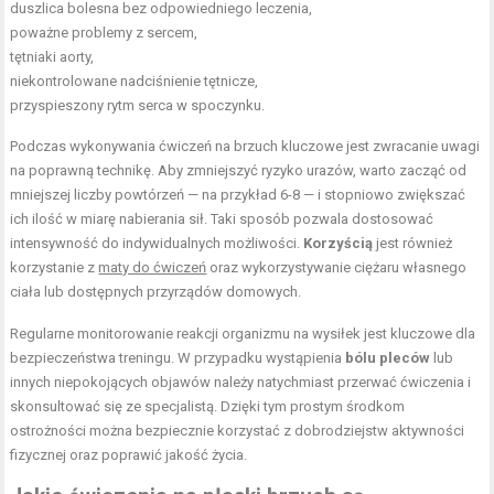
duszlica bolesna bez odpowiedniego leczenia,
poważne problemy z sercem,
tętniaki aorty,
niekontrolowane
nadciśnienie tętnicze
,
przyspieszony rytm serca w spoczynku.
Podczas wykonywania ćwiczeń na brzuch kluczowe jest zwracanie uwagi
na poprawną technikę. Aby zmniejszyć ryzyko urazów, warto zacząć od
mniejszej liczby powtórzeń — na przykład 6-8 — i stopniowo zwiększać
ich ilość w miarę nabierania sił. Taki sposób pozwala dostosować
intensywność do indywidualnych możliwości.
Korzyścią
jest również
korzystanie z
maty do ćwiczeń
oraz wykorzystywanie ciężaru własnego
ciała lub dostępnych przyrządów domowych.
Regularne monitorowanie reakcji organizmu na wysiłek jest kluczowe dla
bezpieczeństwa treningu. W przypadku wystąpienia
bólu pleców
lub
innych niepokojących objawów należy natychmiast przerwać ćwiczenia i
skonsultować się ze specjalistą. Dzięki tym prostym środkom
ostrożności można bezpiecznie korzystać z dobrodziejstw aktywności
fizycznej oraz poprawić jakość życia.