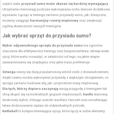
części ciała,
przysiad sumo może okazać się bardziej wymagający
.
Utrzymanie równowagi podczas wykonywania ruchu stanowi dodatkowe
wyzwanie. Łącząc w treningu zarówno przysiady sumo, jak i klasyczne,
możemy osiągnąć
harmonijny rozwój mięśniowy
oraz zwiększyć
ogólną skuteczność naszych treningów.
Jak wybrać sprzęt do przysiadu sumo?
Wybór odpowiedniego sprzętu do przysiadu sumo
ma ogromne
znaczenie dla efektywności treningu oraz bezpieczeństwa. Istnieje wiele
opcji, które warto rozważyć, w zależności od tego, na jakim etapie
zaawansowania się znajdujesz oraz jakie masz preferencje.
Sztanga
cieszy się dużą popularnością wśród osób z doświadczeniem,
dzięki czemu można wykonywać przysiady z większym obciążeniem, co
sprzyja zarówno budowie siły, jak i przyrostowi masy mięśniowej,
Dla tych, którzy dopiero zaczynają
swoją przygodę z treningiem lub
chcą skupić się na konkretnych grupach mięśniowych,
hantle
stanowią
doskonały wybór, oferując szeroki wachlarz ćwiczeń oraz umożliwiając
łatwe dostosowanie ciężaru do indywidualnych potrzeb,
Kettlebell
to kolejna interesująca opcja, która łączy w sobie elementy