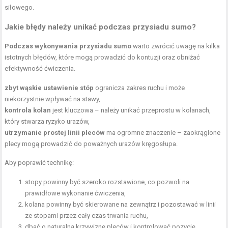
siłowego.
Jakie błędy należy unikać podczas przysiadu sumo?
Podczas wykonywania przysiadu sumo
warto zwrócić uwagę na kilka
istotnych błędów, które mogą prowadzić do kontuzji oraz obniżać
efektywność ćwiczenia.
zbyt wąskie ustawienie stóp
ogranicza zakres ruchu i może
niekorzystnie wpływać na stawy,
kontrola kolan
jest kluczowa – należy unikać przeprostu w kolanach,
który stwarza ryzyko urazów,
utrzymanie prostej linii pleców
ma ogromne znaczenie – zaokrąglone
plecy mogą prowadzić do poważnych urazów kręgosłupa.
Aby poprawić technikę:
stopy powinny być szeroko rozstawione, co pozwoli na
prawidłowe wykonanie ćwiczenia,
kolana powinny być skierowane na zewnątrz i pozostawać w linii
ze stopami przez cały czas trwania ruchu,
dbać o naturalną krzywiznę pleców i kontrolować pozycję