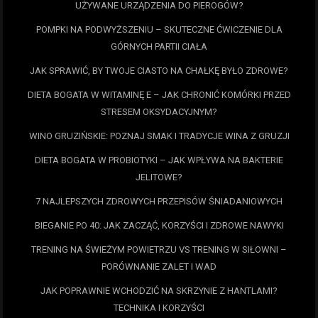
UŻYWANE URZĄDZENIA DO PIEROGÓW?
POMPKI NA PODWYŻSZENIU – SKUTECZNE ĆWICZENIE DLA
GÓRNYCH PARTII CIAŁA
JAK SPRAWIĆ, BY TWOJE CIASTO NA CHAŁKĘ BYŁO ZDROWE?
DIETA BOGATA W WITAMINĘ E – JAK CHRONIĆ KOMÓRKI PRZED
STRESEM OKSYDACYJNYM?
WINO GRUZIŃSKIE: POZNAJ SMAK I TRADYCJE WINA Z GRUZJI
DIETA BOGATA W PROBIOTYKI – JAK WPŁYWA NA BAKTERIE
JELITOWE?
7 NAJLEPSZYCH ZDROWYCH PRZEPISÓW ŚNIADANIOWYCH
BIEGANIE PO 40: JAK ZACZĄĆ, KORZYŚCI I ZDROWE NAWYKI
TRENING NA ŚWIEŻYM POWIETRZU VS TRENING W SIŁOWNI –
PORÓWNANIE ZALET I WAD
JAK POPRAWNIE WCHODZIĆ NA SKRZYNIE Z HANTLAMI?
TECHNIKA I KORZYŚCI