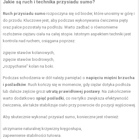
Jakie są ruch i technika przysiadu sumo?
Ruch przysiadu sumo
rozpoczyna się od bioder, które unosimy w górę i
do przodu. Kluczowe jest, aby podczas wykonywania ćwiczenia pięty
oraz palce pozostały na podłożu. Warto zadbać o równomierne
rozłożenie ciężaru ciała na całej stopie. Istotnym aspektem techniki jest
kontrola nad ruchem, osiągana poprzez:
zgięcie stawów kolanowych,
zgięcie stawów biodrowych,
„rozpychanie” kolan na boki.
Podczas schodzenia w dół należy pamiętać o
napięciu mięśni brzucha
i pośladków
. Ruch kończy się w momencie, gdy ciężar dotyka podłoża
lub dalsze zejście grozi
utratą prawidłowej postawy
. Na zakończenie
warto dodatkowo
spięć pośladki
, co nie tylko zwiększa efektywność
ćwiczenia, ale także stabilizuje ciało przy powrocie do pozycji wyjściowej.
Aby skutecznie wykonać przysiad sumo, konieczne jest również:
utrzymanie naturalnej krzywizny kręgosłupa,
zapewnienie stabilności tułowia.