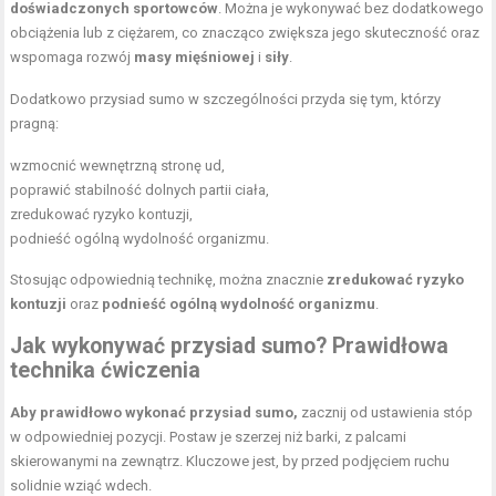
doświadczonych sportowców
. Można je wykonywać bez dodatkowego
obciążenia lub z ciężarem, co znacząco zwiększa jego skuteczność oraz
wspomaga rozwój
masy mięśniowej
i
siły
.
Dodatkowo przysiad sumo w szczególności przyda się tym, którzy
pragną:
wzmocnić wewnętrzną stronę ud,
poprawić stabilność dolnych partii ciała,
zredukować ryzyko kontuzji,
podnieść ogólną
wydolność organizmu
.
Stosując odpowiednią technikę, można znacznie
zredukować ryzyko
kontuzji
oraz
podnieść ogólną wydolność organizmu
.
Jak wykonywać przysiad sumo? Prawidłowa
technika ćwiczenia
Aby prawidłowo wykonać przysiad sumo,
zacznij od ustawienia stóp
w odpowiedniej pozycji. Postaw je szerzej niż barki, z palcami
skierowanymi na zewnątrz. Kluczowe jest, by przed podjęciem ruchu
solidnie wziąć wdech.