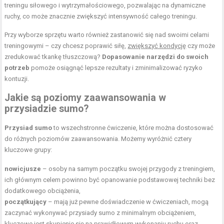
treningu siłowego i wytrzymałościowego, pozwalając na dynamiczne
ruchy, co może znacznie zwiększyć intensywność całego treningu.
Przy wyborze sprzętu warto również zastanowić się nad swoimi celami
treningowymi – czy chcesz poprawić siłę,
zwiększyć kondycję
czy może
zredukować tkankę tłuszczową?
Dopasowanie narzędzi do swoich
potrzeb
pomoże osiągnąć lepsze rezultaty i zminimalizować ryzyko
kontuzji.
Jakie są poziomy zaawansowania w
przysiadzie sumo?
Przysiad sumo
to wszechstronne ćwiczenie, które można dostosować
do różnych poziomów zaawansowania. Możemy wyróżnić cztery
kluczowe grupy:
nowicjusze
– osoby na samym początku swojej przygody z treningiem,
ich głównym celem powinno być opanowanie podstawowej techniki bez
dodatkowego obciążenia,
początkujący
– mają już pewne doświadczenie w ćwiczeniach, mogą
zaczynać wykonywać przysiady sumo z minimalnym obciążeniem,
kluczowe jest skupienie się na prawidłowym wykonaniu ruchu oraz