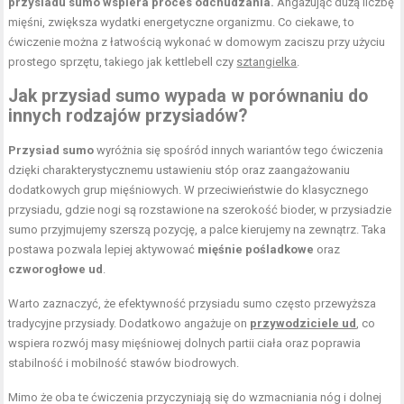
przysiadu sumo wspiera proces odchudzania.
Angażując dużą liczbę
mięśni, zwiększa wydatki energetyczne organizmu. Co ciekawe, to
ćwiczenie można z łatwością wykonać w domowym zaciszu przy użyciu
prostego sprzętu, takiego jak kettlebell czy
sztangielka
.
Jak przysiad sumo wypada w porównaniu do
innych rodzajów przysiadów?
Przysiad sumo
wyróżnia się spośród innych wariantów tego ćwiczenia
dzięki charakterystycznemu ustawieniu stóp oraz zaangażowaniu
dodatkowych grup mięśniowych. W przeciwieństwie do klasycznego
przysiadu, gdzie nogi są rozstawione na szerokość bioder, w przysiadzie
sumo przyjmujemy szerszą pozycję, a palce kierujemy na zewnątrz. Taka
postawa pozwala lepiej aktywować
mięśnie pośladkowe
oraz
czworogłowe ud
.
Warto zaznaczyć, że efektywność przysiadu sumo często przewyższa
tradycyjne przysiady. Dodatkowo angażuje on
przywodziciele ud
, co
wspiera rozwój masy mięśniowej dolnych partii ciała oraz poprawia
stabilność i mobilność stawów biodrowych.
Mimo że oba te ćwiczenia przyczyniają się do wzmacniania nóg i dolnej