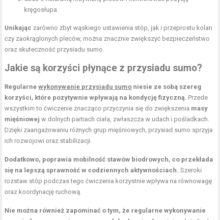
kręgosłupa.
Unikając
zarówno zbyt wąskiego ustawienia stóp, jak i przeprostu kolan
czy zaokrąglonych pleców, można znacznie zwiększyć bezpieczeństwo
oraz skuteczność przysiadu sumo.
Jakie są korzyści płynące z przysiadu sumo?
Regularne
wykonywanie przysiadu sumo
niesie ze sobą szereg
korzyści, które pozytywnie wpływają na kondycję fizyczną.
Przede
wszystkim to ćwiczenie znacząco przyczynia się do zwiększenia
masy
mięśniowej
w dolnych partiach ciała, zwłaszcza w udach i pośladkach.
Dzięki zaangażowaniu różnych grup mięśniowych, przysiad sumo sprzyja
ich rozwojowi oraz stabilizacji.
Dodatkowo, poprawia mobilność stawów biodrowych, co przekłada
się na lepszą sprawność w codziennych aktywnościach.
Szeroki
rozstaw stóp podczas tego ćwiczenia korzystnie wpływa na równowagę
oraz koordynację ruchową.
Nie można również zapominać o tym, że regularne wykonywanie