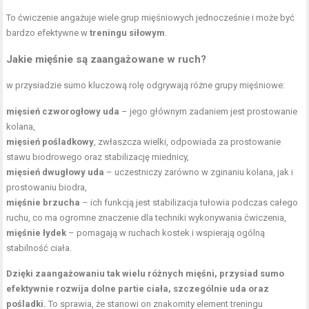
To ćwiczenie angażuje wiele grup mięśniowych jednocześnie i może być
bardzo efektywne w
treningu siłowym
.
Jakie mięśnie są zaangażowane w ruch?
w przysiadzie sumo kluczową rolę odgrywają różne grupy mięśniowe:
mięsień czworogłowy uda
– jego głównym zadaniem jest prostowanie
kolana,
mięsień pośladkowy
, zwłaszcza wielki, odpowiada za prostowanie
stawu biodrowego
oraz stabilizację miednicy,
mięsień dwugłowy uda
– uczestniczy zarówno w zginaniu kolana, jak i
prostowaniu biodra,
mięśnie brzucha
– ich funkcją jest stabilizacja tułowia podczas całego
ruchu, co ma ogromne znaczenie dla techniki wykonywania ćwiczenia,
mięśnie łydek
– pomagają w ruchach kostek i wspierają ogólną
stabilność ciała.
Dzięki zaangażowaniu tak wielu różnych mięśni, przysiad sumo
efektywnie rozwija dolne partie ciała, szczególnie uda oraz
pośladki.
To sprawia, że stanowi on znakomity element treningu