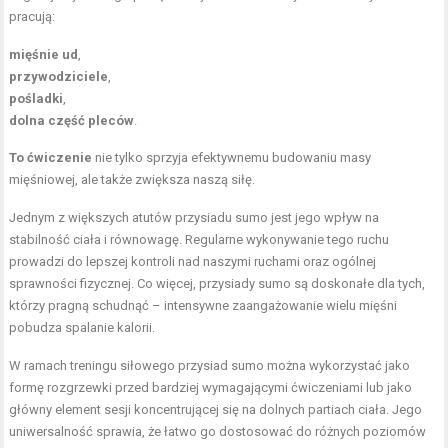
pracują:
mięśnie ud
,
przywodziciele
,
pośladki
,
dolna część pleców
.
To ćwiczenie
nie tylko sprzyja efektywnemu budowaniu masy
mięśniowej, ale także zwiększa naszą siłę.
Jednym z większych atutów przysiadu sumo jest jego wpływ na
stabilność ciała i równowagę. Regularne wykonywanie tego ruchu
prowadzi do lepszej kontroli nad naszymi ruchami oraz ogólnej
sprawności fizycznej. Co więcej, przysiady sumo są doskonałe dla tych,
którzy pragną schudnąć – intensywne zaangażowanie wielu mięśni
pobudza spalanie kalorii.
W ramach treningu siłowego przysiad sumo można wykorzystać jako
formę rozgrzewki przed bardziej wymagającymi ćwiczeniami lub jako
główny element sesji koncentrującej się na dolnych partiach ciała. Jego
uniwersalność sprawia, że łatwo go dostosować do różnych poziomów