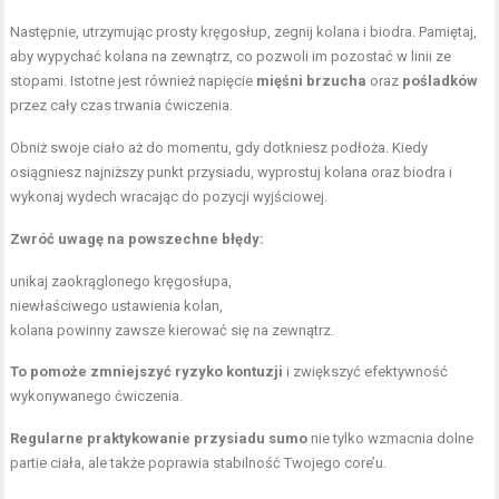
Następnie, utrzymując prosty kręgosłup, zegnij kolana i biodra. Pamiętaj,
aby wypychać kolana na zewnątrz, co pozwoli im pozostać w linii ze
stopami. Istotne jest również napięcie
mięśni brzucha
oraz
pośladków
przez cały czas trwania ćwiczenia.
Obniż swoje ciało aż do momentu, gdy dotkniesz podłoża. Kiedy
osiągniesz najniższy punkt przysiadu, wyprostuj kolana oraz biodra i
wykonaj wydech wracając do pozycji wyjściowej.
Zwróć uwagę na powszechne błędy:
unikaj zaokrąglonego kręgosłupa,
niewłaściwego ustawienia kolan,
kolana powinny zawsze kierować się na zewnątrz.
To pomoże zmniejszyć ryzyko kontuzji
i zwiększyć efektywność
wykonywanego ćwiczenia.
Regularne praktykowanie przysiadu sumo
nie tylko wzmacnia dolne
partie ciała, ale także poprawia stabilność Twojego core’u.