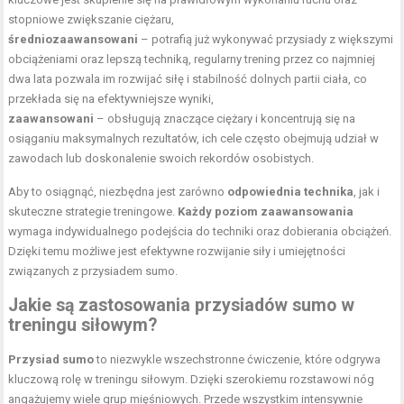
stopniowe zwiększanie ciężaru,
średniozaawansowani
– potrafią już wykonywać przysiady z większymi
obciążeniami oraz lepszą techniką, regularny trening przez co najmniej
dwa lata pozwala im rozwijać siłę i stabilność dolnych partii ciała, co
przekłada się na efektywniejsze wyniki,
zaawansowani
– obsługują znaczące ciężary i koncentrują się na
osiąganiu maksymalnych rezultatów, ich cele często obejmują udział w
zawodach lub doskonalenie swoich rekordów osobistych.
Aby to osiągnąć, niezbędna jest zarówno
odpowiednia technika
, jak i
skuteczne strategie treningowe.
Każdy poziom zaawansowania
wymaga indywidualnego podejścia do techniki oraz dobierania obciążeń.
Dzięki temu możliwe jest efektywne rozwijanie siły i umiejętności
związanych z przysiadem sumo.
Jakie są zastosowania przysiadów sumo w
treningu siłowym?
Przysiad sumo
to niezwykle wszechstronne ćwiczenie, które odgrywa
kluczową rolę w treningu siłowym. Dzięki szerokiemu rozstawowi nóg
angażujemy wiele grup mięśniowych. Przede wszystkim intensywnie