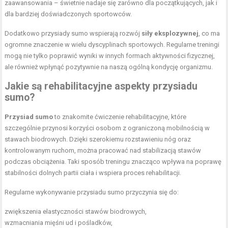
zaawansowania – świetnie nadaje się zarówno dla początkujących, jak i
dla bardziej doświadczonych sportowców.
Dodatkowo przysiady sumo wspierają rozwój
siły eksplozywnej
, co ma
ogromne znaczenie w wielu dyscyplinach sportowych. Regularne treningi
mogą nie tylko poprawić wyniki w innych formach aktywności fizycznej,
ale również wpłynąć pozytywnie na naszą ogólną kondycję organizmu.
Jakie są rehabilitacyjne aspekty przysiadu
sumo?
Przysiad sumo
to znakomite ćwiczenie rehabilitacyjne, które
szczególnie przynosi korzyści osobom z ograniczoną mobilnością w
stawach biodrowych. Dzięki szerokiemu rozstawieniu nóg oraz
kontrolowanym ruchom, można pracować nad stabilizacją stawów
podczas obciążenia. Taki sposób treningu znacząco wpływa na poprawę
stabilności dolnych partii ciała i wspiera proces rehabilitacji.
Regularne wykonywanie przysiadu sumo przyczynia się do:
zwiększenia elastyczności stawów biodrowych,
wzmacniania mięśni ud i pośladków,