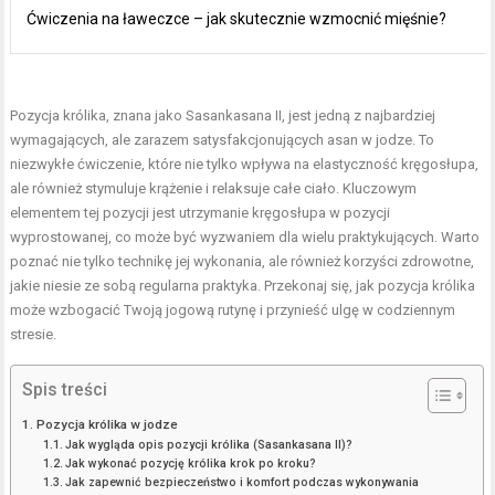
Ćwiczenia na ławeczce – jak skutecznie wzmocnić mięśnie?
Pozycja królika, znana jako Sasankasana II, jest jedną z najbardziej
wymagających, ale zarazem satysfakcjonujących asan w jodze. To
niezwykłe ćwiczenie, które nie tylko wpływa na elastyczność kręgosłupa,
ale również stymuluje krążenie i relaksuje całe ciało. Kluczowym
elementem tej pozycji jest utrzymanie kręgosłupa w pozycji
wyprostowanej, co może być wyzwaniem dla wielu praktykujących. Warto
poznać nie tylko technikę jej wykonania, ale również korzyści zdrowotne,
jakie niesie ze sobą regularna praktyka. Przekonaj się, jak pozycja królika
może wzbogacić Twoją jogową rutynę i przynieść ulgę w codziennym
stresie.
Spis treści
Pozycja królika w jodze
Jak wygląda opis pozycji królika (Sasankasana II)?
Jak wykonać pozycję królika krok po kroku?
Jak zapewnić bezpieczeństwo i komfort podczas wykonywania