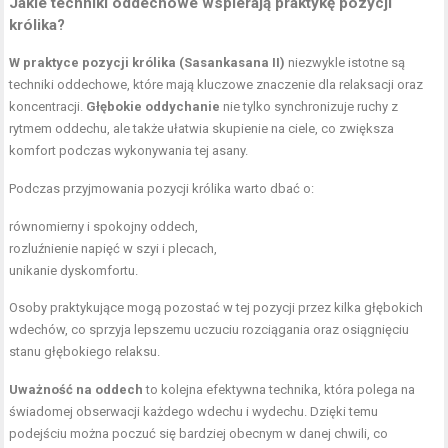
Jakie techniki oddechowe wspierają praktykę pozycji
królika?
W praktyce pozycji królika (Sasankasana II)
niezwykle istotne są
techniki oddechowe, które mają kluczowe znaczenie dla relaksacji oraz
koncentracji.
Głębokie oddychanie
nie tylko synchronizuje ruchy z
rytmem oddechu, ale także ułatwia skupienie na ciele, co zwiększa
komfort podczas wykonywania tej asany.
Podczas przyjmowania pozycji królika warto dbać o:
równomierny i spokojny oddech,
rozluźnienie napięć w szyi i plecach,
unikanie dyskomfortu.
Osoby praktykujące mogą pozostać w tej pozycji przez kilka głębokich
wdechów, co sprzyja lepszemu uczuciu rozciągania oraz osiągnięciu
stanu głębokiego relaksu.
Uważność na oddech
to kolejna efektywna technika, która polega na
świadomej obserwacji każdego wdechu i wydechu. Dzięki temu
podejściu można poczuć się bardziej obecnym w danej chwili, co