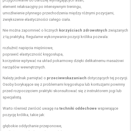
przygotowanie do bardziej wymagających asan,
element relaksacyjny po intensywnym treningu,
umożliwienie płynnego przechodzenia między różnymi pozycjami,
zwiększenie elastyczności
całego ciała.
Nie można zapomnieć o licznych
korzyściach zdrowotnych
związanych
z tą praktyką. Regularne wykonywanie pozycji królika pozwala:
rozluźnić napięcia mięśniowe,
poprawić elastyczność kręgosłupa,
korzystnie wpływać na układ pokarmowy dzięki delikatnemu masażowi
narządów wewnętrznych.
Należy jednak pamiętać o
przeciwwskazaniach
dotyczących tej pozycji.
Osoby borykające się z problemami kręgosłupa lub kontuzjami powinny
przed rozpoczęciem praktyki skonsultować się z instruktorem jogi lub
specjalistą.
Warto również zwrócić uwagę na
techniki oddechowe
wspierające
pozycję królika, takie jak:
głębokie oddychanie przeponowe,