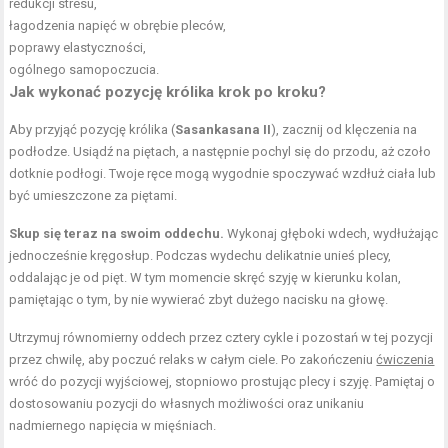
redukcji stresu,
łagodzenia napięć w obrębie pleców,
poprawy elastyczności,
ogólnego samopoczucia.
Jak wykonać pozycję królika krok po kroku?
Aby przyjąć pozycję królika (
Sasankasana II
), zacznij od klęczenia na
podłodze. Usiądź na piętach, a następnie pochyl się do przodu, aż czoło
dotknie podłogi. Twoje ręce mogą wygodnie spoczywać wzdłuż ciała lub
być umieszczone za piętami.
Skup się teraz na swoim oddechu.
Wykonaj głęboki wdech, wydłużając
jednocześnie kręgosłup. Podczas wydechu delikatnie unieś plecy,
oddalając je od pięt. W tym momencie skręć szyję w kierunku kolan,
pamiętając o tym, by nie wywierać zbyt dużego nacisku na głowę.
Utrzymuj równomierny oddech przez cztery cykle i pozostań w tej pozycji
przez chwilę, aby poczuć relaks w całym ciele. Po zakończeniu
ćwiczenia
wróć do pozycji wyjściowej, stopniowo prostując plecy i szyję. Pamiętaj o
dostosowaniu pozycji do własnych możliwości oraz unikaniu
nadmiernego napięcia w mięśniach.