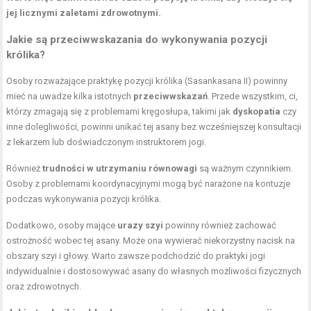
jej licznymi zaletami zdrowotnymi.
Jakie są przeciwwskazania do wykonywania pozycji
królika?
Osoby rozważające praktykę pozycji królika (Sasankasana II) powinny
mieć na uwadze kilka istotnych
przeciwwskazań
. Przede wszystkim, ci,
którzy zmagają się z problemami kręgosłupa, takimi jak
dyskopatia
czy
inne dolegliwości, powinni unikać tej asany bez wcześniejszej konsultacji
z lekarzem lub doświadczonym instruktorem jogi.
Również
trudności w utrzymaniu równowagi
są ważnym czynnikiem.
Osoby z problemami koordynacyjnymi mogą być narażone na kontuzje
podczas wykonywania pozycji królika.
Dodatkowo, osoby mające
urazy szyi
powinny również zachować
ostrożność wobec tej asany. Może ona wywierać niekorzystny nacisk na
obszary szyi i głowy. Warto zawsze podchodzić do praktyki jogi
indywidualnie i dostosowywać asany do własnych możliwości fizycznych
oraz zdrowotnych.