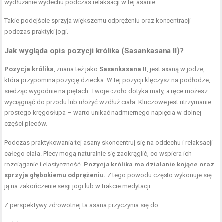
wydłużanie wydechu podczas relaksacji w tej asanie.
Takie podejście sprzyja większemu odprężeniu oraz koncentracji
podczas praktyki jogi.
Jak wygląda opis pozycji królika (Sasankasana II)?
Pozycja królika
, znana też jako
Sasankasana II
, jest asaną w jodze,
która przypomina pozycję dziecka. W tej pozycji klęczysz na podłodze,
siedząc wygodnie na piętach. Twoje czoło dotyka maty, a ręce możesz
wyciągnąć do przodu lub ułożyć wzdłuż ciała. Kluczowe jest utrzymanie
prostego kręgosłupa – warto unikać nadmiernego napięcia w dolnej
części pleców.
Podczas praktykowania tej asany skoncentruj się na oddechu i relaksacji
całego ciała. Plecy mogą naturalnie się zaokrąglić, co wspiera ich
rozciąganie i elastyczność.
Pozycja królika ma działanie kojące oraz
sprzyja głębokiemu odprężeniu.
Z tego powodu często wykonuje się
ją na zakończenie sesji jogi lub w trakcie medytacji.
Z perspektywy zdrowotnej ta asana przyczynia się do: