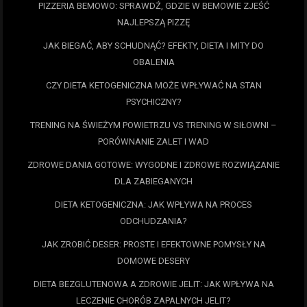
PIZZERIA BEMOWO: SPRAWDŹ, GDZIE W BEMOWIE ZJEŚĆ
NAJLEPSZĄ PIZZĘ
JAK BIEGAĆ, ABY SCHUDNĄĆ? EFEKTY, DIETA I MITY DO
OBALENIA
CZY DIETA KETOGENICZNA MOŻE WPŁYWAĆ NA STAN
PSYCHICZNY?
TRENING NA ŚWIEŻYM POWIETRZU VS TRENING W SIŁOWNI –
PORÓWNANIE ZALET I WAD
ZDROWE DANIA GOTOWE: WYGODNE I ZDROWE ROZWIĄZANIE
DLA ZABIEGANYCH
DIETA KETOGENICZNA: JAK WPŁYWA NA PROCES
ODCHUDZANIA?
JAK ZROBIĆ DESER: PROSTE I EFEKTOWNE POMYSŁY NA
DOMOWE DESERY
DIETA BEZGLUTENOWA A ZDROWIE JELIT: JAK WPŁYWA NA
LECZENIE CHORÓB ZAPALNYCH JELIT?