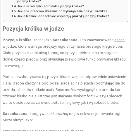
pozycji królika?
Jakie są korzyści zdrowotne pozycji królika?
Jakie są przeciwwskazania do wykonywania pozycji królika?
Jakie techniki oddechowe wspierają praktykę pozycji królika?
Pozycja królika w jodze
Pozycja królika
, znana jako
Sasankasana II
, to zaawansowana
asana
w jodze
, która wymaga precyzyjnego utrzymania prostego kręgosłupa.
Ciało przyjmuje zamkniętą formę, co sprzyja głębokiemu rozciąganiu
dolnej części pleców oraz stymuluje prawidłowe funkcjonowanie układu
nerwowego.
Podczas wykonywania tej pozycji kluczowe jest odpowiednie ustawienie
ciała. Osoba klęczy na podłodze, siadając na piętach i pochylając się do
przodu, aż czoło dotknie maty. Ręce można wyciągnąć do przodu lub
trzymać blisko ciała. Istotne jest unikanie dyskomfortu w szyi i plecach –
warto dostosować zarówno położenie głowy, jak i wysokość bioder.
Sasankasana II
odgrywa także ważną rolę w sekwencjonowaniu jogi.
Może służyć jako: