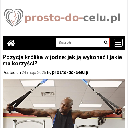
Skip
to
content
Pozycja królika w jodze: jak ją wykonać i jakie
ma korzyści?
prosto-do-celu.pl
Posted on
24 maja 2025
by