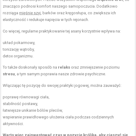
znacząco podnosi komfort naszego samopoczucia. Dodatkowo
rozciąga
mięśnie szyi
, barków oraz kręgosłupa, co zwiększa ich
elastyczność i redukuje napięcia w tych rejonach.
Co więcej, regularne praktykowanie tej asany korzystnie wpływa na:
układ pokarmowy,
tonizację
wątroby
,
detox organizmu.
To także doskonały sposób na
relaks
oraz zmniejszenie poziomu
stresu
, a tym samym poprawia nasze zdrowie psychiczne.
Włączając tę pozycję do swojej praktyki jogowej, można zauważyć:
poprawę równowagi ciała,
stabilność postawy,
łatwiejsze unikanie bólów pleców,
wspieranie prawidłowego ułożenia ciała podczas codziennych
aktywności.
Warto więc zainwestować czas w pozycję królika, aby cieszyć się