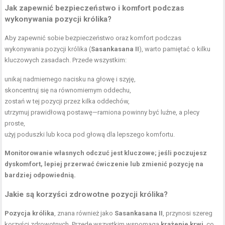
Jak zapewnić bezpieczeństwo i komfort podczas
wykonywania pozycji królika?
Aby zapewnić sobie bezpieczeństwo oraz komfort podczas
wykonywania pozycji królika (
Sasankasana II
), warto pamiętać o kilku
kluczowych zasadach. Przede wszystkim:
unikaj nadmiernego nacisku na głowę i szyję,
skoncentruj się na równomiernym oddechu,
zostań w tej pozycji przez kilka oddechów,
utrzymuj prawidłową postawę—ramiona powinny być luźne, a plecy
proste,
użyj poduszki lub koca pod głową dla lepszego komfortu.
Monitorowanie własnych odczuć jest kluczowe; jeśli poczujesz
dyskomfort, lepiej przerwać ćwiczenie lub zmienić pozycję na
bardziej odpowiednią.
Jakie są korzyści zdrowotne pozycji królika?
Pozycja królika
, znana również jako
Sasankasana II
, przynosi szereg
korzyści zdrowotnych. Przede wszystkim wspomaga
krążenie krwi
, co