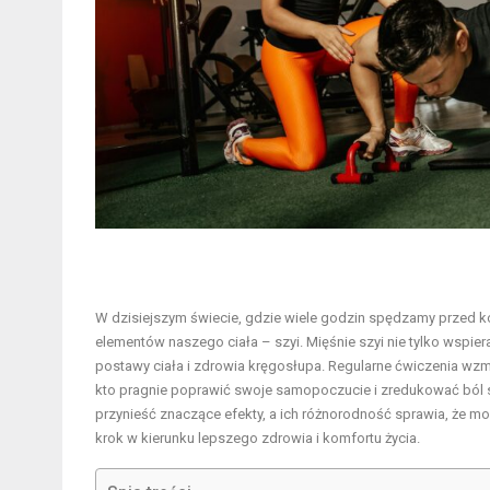
W dzisiejszym świecie, gdzie wiele godzin spędzamy przed 
elementów naszego ciała – szyi. Mięśnie szyi nie tylko wspie
postawy ciała i zdrowia kręgosłupa. Regularne ćwiczenia wzma
kto pragnie poprawić swoje samopoczucie i zredukować ból s
przynieść znaczące efekty, a ich różnorodność sprawia, że 
krok w kierunku lepszego zdrowia i komfortu życia.