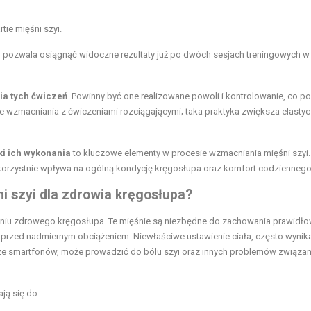
tie mięśni szyi.
a, pozwala osiągnąć widoczne rezultaty już po dwóch sesjach treningowych w
ia tych ćwiczeń
. Powinny być one realizowane powoli i kontrolowanie, co 
e wzmacniania z ćwiczeniami rozciągającymi; taka praktyka zwiększa elasty
ki ich wykonania
to kluczowe elementy w procesie wzmacniania mięśni szyi.
że korzystnie wpływa na ogólną kondycję kręgosłupa oraz komfort codziennego
i szyi dla zdrowia kręgosłupa?
niu zdrowego kręgosłupa. Te mięśnie są niezbędne do zachowania prawidło
we przed nadmiernym obciążeniem. Niewłaściwe ustawienie ciała, często wynik
ze smartfonów, może prowadzić do bólu szyi oraz innych problemów związan
ją się do: