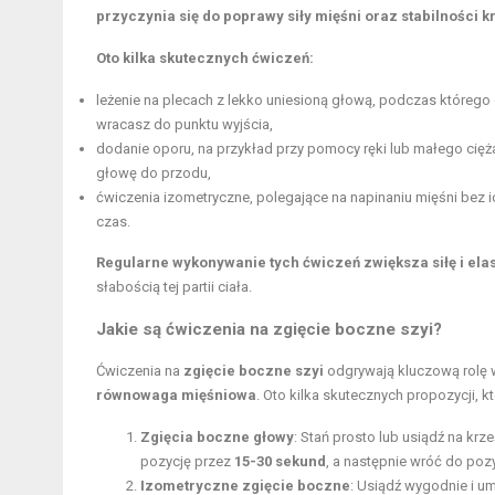
przyczynia się do poprawy siły mięśni oraz stabilności k
Oto kilka skutecznych ćwiczeń:
leżenie na plecach z lekko uniesioną głową, podczas którego 
wracasz do punktu wyjścia,
dodanie oporu, na przykład przy pomocy ręki lub małego ciężaru
głowę do przodu,
ćwiczenia izometryczne, polegające na napinaniu mięśni bez ic
czas.
Regularne wykonywanie tych ćwiczeń zwiększa siłę i elas
słabością tej partii ciała.
Jakie są ćwiczenia na zgięcie boczne szyi?
Ćwiczenia na
zgięcie boczne szyi
odgrywają kluczową rolę w
równowaga mięśniowa
. Oto kilka skutecznych propozycji, 
Zgięcia boczne głowy
: Stań prosto lub usiądź na krz
pozycję przez
15-30 sekund
, a następnie wróć do pozy
Izometryczne zgięcie boczne
: Usiądź wygodnie i um