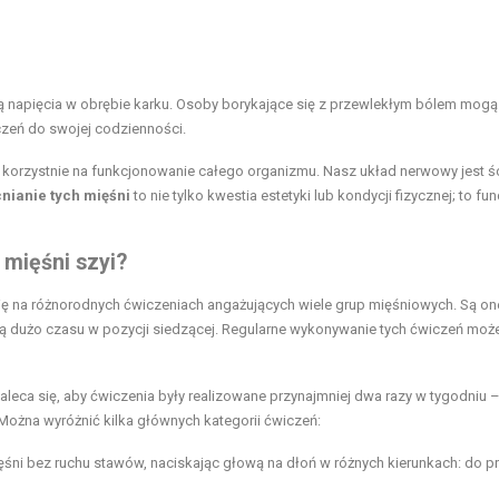
ują napięcia w obrębie karku. Osoby borykające się z przewlekłym bólem mogą
eń do swojej codzienności.
a korzystnie na funkcjonowanie całego organizmu. Nasz układ nerwowy jest śc
ianie tych mięśni
to nie tylko kwestia estetyki lub kondycji fizycznej; to f
mięśni szyi?
się na różnorodnych ćwiczeniach angażujących wiele grup mięśniowych. Są on
ają dużo czasu w pozycji siedzącej. Regularne wykonywanie tych ćwiczeń moż
leca się, aby ćwiczenia były realizowane przynajmniej dwa razy w tygodniu –
 Można wyróżnić kilka głównych kategorii ćwiczeń:
ęśni bez ruchu stawów, naciskając głową na dłoń w różnych kierunkach: do p