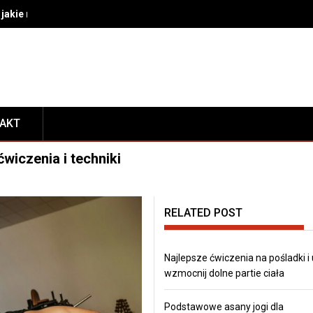
akie rozwiązania wybrać do bezpiecznego transportu i prezentacj
TAKT
wiczenia i techniki
RELATED POST
Najlepsze ćwiczenia na pośladki i
wzmocnij dolne partie ciała
Podstawowe asany jogi dla