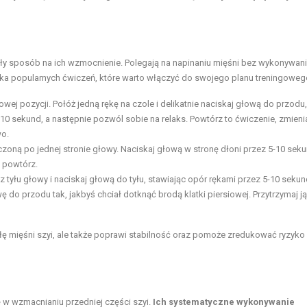
ły sposób na ich wzmocnienie. Polegają na napinaniu mięśni bez wykonywan
ilka popularnych ćwiczeń, które warto włączyć do swojego planu treningoweg
owej pozycji. Połóż jedną rękę na czole i delikatnie naciskaj głową do przodu,
-10 sekund, a następnie pozwól sobie na relaks. Powtórz to ćwiczenie, zmieni
wo.
czoną po jednej stronie głowy. Naciskaj głową w stronę dłoni przez 5-10 seku
i powtórz.
z tyłu głowy i naciskaj głową do tyłu, stawiając opór rękami przez 5-10 sekun
wę do przodu tak, jakbyś chciał dotknąć brodą klatki piersiowej. Przytrzymaj j
iłę mięśni szyi, ale także poprawi stabilność oraz pomoże zredukować ryzyk
 w wzmacnianiu przedniej części szyi.
Ich systematyczne wykonywanie