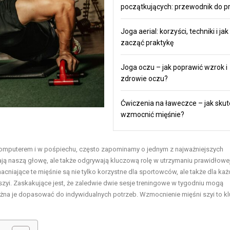
początkujących: przewodnik do pr
Joga aerial: korzyści, techniki i jak
zacząć praktykę
Joga oczu – jak poprawić wzrok i
zdrowie oczu?
Ćwiczenia na ławeczce – jak skut
wzmocnić mięśnie?
komputerem i w pośpiechu, często zapominamy o jednym z najważniejszych
rają naszą głowę, ale także odgrywają kluczową rolę w utrzymaniu prawidłowe
cniające te mięśnie są nie tylko korzystne dla sportowców, ale także dla ka
zyi. Zaskakujące jest, że zaledwie dwie sesje treningowe w tygodniu mogą
można je dopasować do indywidualnych potrzeb. Wzmocnienie mięśni szyi to 