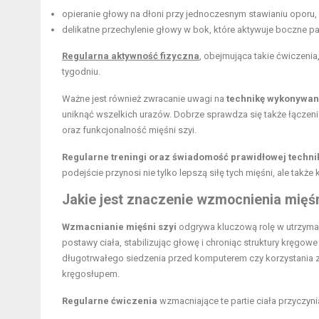
opieranie głowy na dłoni przy jednoczesnym stawianiu oporu,
delikatne przechylenie głowy w bok, które aktywuje boczne par
Regularna aktywność fizyczna
, obejmująca takie ćwiczeni
tygodniu.
Ważne jest również zwracanie uwagi na
technikę wykonywan
uniknąć wszelkich urazów. Dobrze sprawdza się także łączeni
oraz funkcjonalność mięśni szyi.
Regularne treningi oraz świadomość prawidłowej techni
podejście przynosi nie tylko lepszą siłę tych mięśni, ale tak
Jakie jest znaczenie wzmocnienia mięśn
Wzmacnianie mięśni szyi
odgrywa kluczową rolę w utrzyma
postawy ciała, stabilizując głowę i chroniąc struktury kręgo
długotrwałego siedzenia przed komputerem czy korzystania 
kręgosłupem.
Regularne ćwiczenia
wzmacniające te partie ciała przyczynia