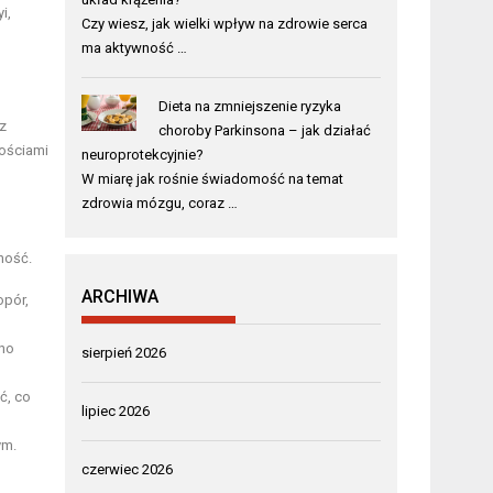
i,
Czy wiesz, jak wielki wpływ na zdrowie serca
ma aktywność …
Dieta na zmniejszenie ryzyka
z
choroby Parkinsona – jak działać
nościami
neuroprotekcyjnie?
W miarę jak rośnie świadomość na temat
zdrowia mózgu, coraz …
ność.
ARCHIWA
opór,
wno
sierpień 2026
ć, co
lipiec 2026
ym.
czerwiec 2026