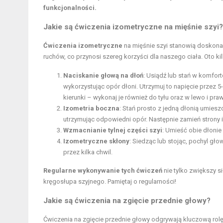
funkcjonalności.
Jakie są ćwiczenia izometryczne na mięśnie szyi?
Ćwiczenia izometryczne
na mięśnie szyi stanowią doskona
ruchów, co przynosi szereg korzyści dla naszego ciała. Oto k
Naciskanie głową na dłoń
: Usiądź lub stań w komfort
wykorzystując opór dłoni. Utrzymuj to napięcie przez 5
kierunki – wykonaj je również do tyłu oraz w lewo i pra
Izometria boczna
: Stań prosto z jedną dłonią umiesz
utrzymując odpowiedni opór. Następnie zamień strony 
Wzmacnianie tylnej części szyi
: Umieść obie dłonie 
Izometryczne skłony
: Siedząc lub stojąc, pochyl gło
przez kilka chwil.
Regularne wykonywanie tych ćwiczeń
nie tylko zwiększy s
kręgosłupa szyjnego. Pamiętaj o regularności!
Jakie są ćwiczenia na zgięcie przednie głowy?
Ćwiczenia na zgięcie przednie głowy odgrywają kluczową rolę