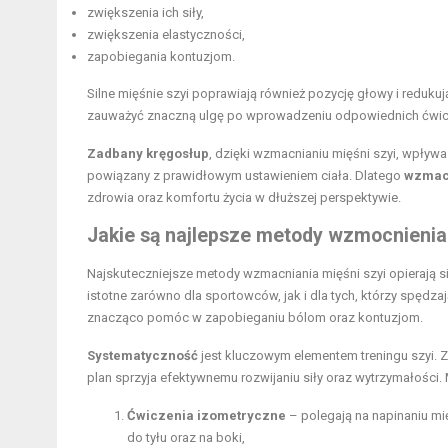
zwiększenia ich siły,
zwiększenia elastyczności,
zapobiegania kontuzjom.
Silne mięśnie szyi poprawiają również pozycję głowy i reduk
zauważyć znaczną ulgę po wprowadzeniu odpowiednich ćwicz
Zadbany kręgosłup
, dzięki wzmacnianiu mięśni szyi, wpływ
powiązany z prawidłowym ustawieniem ciała. Dlatego
wzmacn
zdrowia oraz komfortu życia w dłuższej perspektywie.
Jakie są najlepsze metody wzmocnienia 
Najskuteczniejsze metody wzmacniania mięśni szyi opierają 
istotne zarówno dla sportowców, jak i dla tych, którzy spędz
znacząco pomóc w zapobieganiu bólom oraz kontuzjom.
Systematyczność
jest kluczowym elementem treningu szyi. Za
plan sprzyja efektywnemu rozwijaniu siły oraz wytrzymałości.
Ćwiczenia izometryczne
– polegają na napinaniu mi
do tyłu oraz na boki,