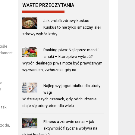
WARTE PRZECZYTANIA
Jak zrobić zdrowy kuskus
Kuskus to nie tylko smaczny, ale i
zdrowy wybór, który …
iśle
Ranking piwa: Najlepsze marki i
undament
smaki – które piwo wybrać?
Wybór idealnego piwa może być prawdziwym
wyzwaniem, zwłaszcza gdy na …
e
Najlepszy jogurt białka dla utraty
e
wagi
W dzisiejszych czasach, gdy odchudzanie
staje się priorytetem dla wielu …
 taki
Fitness a zdrowie serca – jak
rzodu,
aktywność fizyczna wpływa na
układ krążenia?