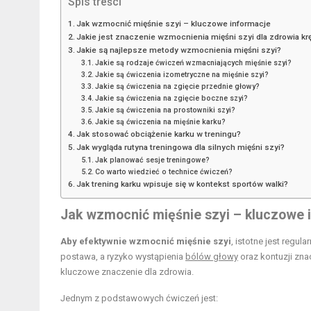
Spis treści
Jak wzmocnić mięśnie szyi – kluczowe informacje
Jakie jest znaczenie wzmocnienia mięśni szyi dla zdrowia k
Jakie są najlepsze metody wzmocnienia mięśni szyi?
Jakie są rodzaje ćwiczeń wzmacniających mięśnie szyi?
Jakie są ćwiczenia izometryczne na mięśnie szyi?
Jakie są ćwiczenia na zgięcie przednie głowy?
Jakie są ćwiczenia na zgięcie boczne szyi?
Jakie są ćwiczenia na prostowniki szyi?
Jakie są ćwiczenia na mięśnie karku?
Jak stosować obciążenie karku w treningu?
Jak wygląda rutyna treningowa dla silnych mięśni szyi?
Jak planować sesje treningowe?
Co warto wiedzieć o technice ćwiczeń?
Jak trening karku wpisuje się w kontekst sportów walki?
Jak wzmocnić mięśnie szyi – kluczowe 
Aby efektywnie wzmocnić mięśnie szyi
, istotne jest regu
postawa, a ryzyko wystąpienia
bólów głowy
oraz kontuzji zna
kluczowe znaczenie dla zdrowia.
Jednym z podstawowych ćwiczeń jest: