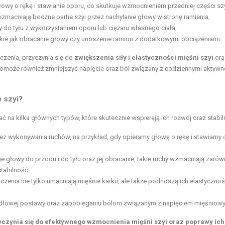
owy o rękę i stawianie oporu, co skutkuje wzmocnieniem przedniej części szy
zmacniają boczne partie szyi przez nachylanie głowy w stronę ramienia,
 do tyłu z wykorzystaniem oporu lub ciężaru własnego ciała,
kie jak obracanie głowy czy unoszenie ramion z dodatkowymi obciążeniami.
czenia, przyczynia się do
zwiększenia siły i elastyczności mięśni szyi
ora
pomoże również zmniejszyć napięcie oraz ból związany z codziennymi aktyw
 szyi?
 na kilka głównych typów, które skutecznie wspierają ich rozwój oraz stabil
 bez wykonywania ruchów, na przykład, gdy opieramy głowę o rękę i stawiamy 
nie głowy do przodu i do tyłu oraz jej obracanie, takie ruchy wzmacniają zaró
stabilność,
iczenia nie tylko umacniają mięśnie karku, ale także podnoszą ich elastycznoś
widłowej postawy oraz zapobieganiu bólom związanym z napięciem mięśniow
czynia się do efektywnego wzmocnienia mięśni szyi oraz poprawy ich