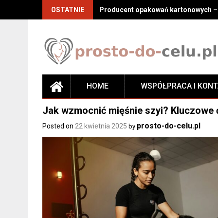
Skip
OSTATNIE
Producent opakowań kartonowych – j
to
content
HOME
WSPÓŁPRACA I KON
Jak wzmocnić mięśnie szyi? Kluczowe ć
prosto-do-celu.pl
Posted on
22 kwietnia 2025
by