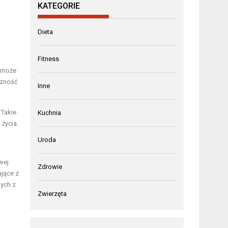
KATEGORIE
Dieta
Fitness
pomoże
czność
Inne
 Takie
Kuchnia
 życia.
Uroda
wej
Zdrowie
ające z
ych z
Zwierzęta