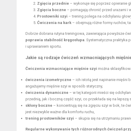
Zgięcia przednie
– wykonuje się poprzez opieranie gł
Zgięcia boczne
– pomagają chronić przed urazami i w
Prostowniki szyi
– trening polega na odchylaniu głowy
Ćwiczenia na kark
– obejmują różne formy ruchów, ta
Dobrze dobrana rutyna treningowa, zawierająca powyższe ćwi
poprawia stabilność kręgosłupa
. Systematyczna praktyka 
i uprawianiem sportu.
Jakie są rodzaje ćwiczeń wzmacniających mięśnie
Ćwiczenia wzmacniające mięśnie szyi
można sklasyfikować
ćwiczenia izometryczne
– ich istotą jest napinanie mięśni
angażujemy mięśnie szyi w sposób statyczny,
ćwiczenia dynamiczne
– w tej kategorii mieści się odchyla
przednią, jak i boczną część szyi, co przekłada się na lepszą 
skłony boczne
– koncentrują się na zgięciu szyi w bok, te ćw
jest niezwykle ważne dla komfortu ruchu,
trening prostowników szyi
– skupia się na utrzymaniu pra
Regularne wykonywanie tych różnorodnych ćwiczeń przy