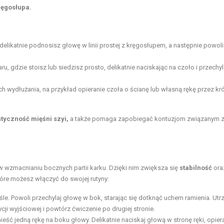
ręgosłupa.
delikatnie podnosisz głowę w linii prostej z kręgosłupem, a następnie powoli
, gdzie stoisz lub siedzisz prosto, delikatnie naciskając na czoło i przechyl
h wydłużania, na przykład opieranie czoła o ścianę lub własną rękę przez kró
tyczność mięśni szyi,
a także pomaga zapobiegać kontuzjom związanym 
 wzmacnianiu bocznych partii karku. Dzięki nim zwiększa się
stabilność
ora
które możesz włączyć do swojej rutyny:
eśle. Powoli przechylaj głowę w bok, starając się dotknąć uchem ramienia. Utr
cji wyjściowej i powtórz ćwiczenie po drugiej stronie.
ieść jedną rękę na boku głowy. Delikatnie naciskaj głową w stronę ręki, opiera