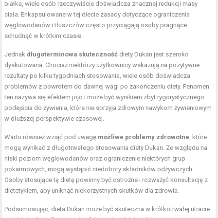
białka, wiele osób rzeczywiście doświadcza znacznej redukcji masy
ciała. Enkapsulowane w tej diecie zasady dotyczące ograniczenia
węglowodanów i tłuszczów często przyciągają osoby pragnące
schudnąć w krótkim czasie.
Jednak
długoterminowa skuteczność
diety Dukan jest szeroko
dyskutowana. Chociaż niektórzy użytkownicy wskazują na pozytywne
rezultaty po kilku tygodniach stosowania, wiele osób doświadcza
problemów z powrotem do dawnej wagi po zakończeniu diety. Fenomen
ten nazywa się efektem jojo i może być wynikiem zbyt rygorystycznego
podejścia do żywienia, które nie sprzyja zdrowym nawykom żywieniowym
w dłuższej perspektywie czasowej.
Warto również wziąć pod uwagę
możliwe problemy zdrowotne
, które
mogą wynikać z długotrwałego stosowania diety Dukan. Ze względu na
niski poziom węglowodanów oraz ograniczenie niektórych grup
pokarmowych, mogą wystąpić niedobory składników odżywczych.
Osoby stosujące tę dietę powinny być ostrożne i rozważyć konsultację z
dietetykiem, aby uniknąć niekorzystnych skutków dla zdrowia.
Podsumowując, dieta Dukan może być skuteczna w krótkotrwałej utracie