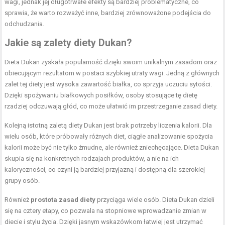
wagi, jednak jej długotrwałe efekty są bardziej problematyczne, co
sprawia, że warto rozważyć inne, bardziej zrównoważone podejścia do
odchudzania.
Jakie są zalety diety Dukan?
Dieta Dukan zyskała popularność dzięki swoim unikalnym zasadom oraz
obiecującym rezultatom w postaci szybkiej utraty wagi. Jedną z głównych
zalet tej diety jest wysoka zawartość białka, co sprzyja uczuciu sytości.
Dzięki spożywaniu białkowych posiłków, osoby stosujące tę dietę
rzadziej odczuwają głód, co może ułatwić im przestrzeganie zasad diety.
Kolejną istotną zaletą diety Dukan jest brak potrzeby liczenia kalorii. Dla
wielu osób, które próbowały różnych diet, ciągłe analizowanie spożycia
kalorii może być nie tylko żmudne, ale również zniechęcające. Dieta Dukan
skupia się na konkretnych rodzajach produktów, a nie na ich
kaloryczności, co czyni ją bardziej przyjazną i dostępną dla szerokiej
grupy osób.
Również
prostota zasad diety
przyciąga wiele osób. Dieta Dukan dzieli
się na cztery etapy, co pozwala na stopniowe wprowadzanie zmian w
diecie i stylu życia. Dzięki jasnym wskazówkom łatwiej jest utrzymać