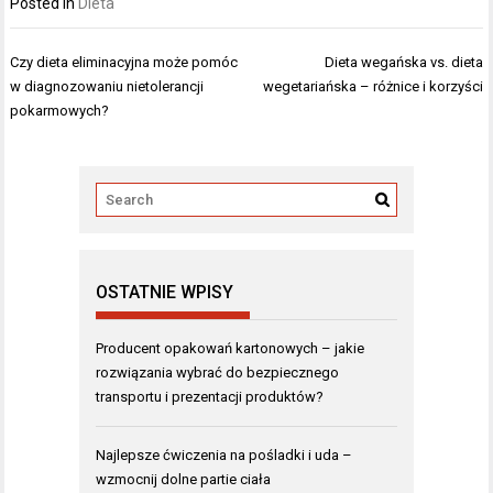
Posted in
Dieta
Nawigacja
Czy dieta eliminacyjna może pomóc
Dieta wegańska vs. dieta
wpisu
w diagnozowaniu nietolerancji
wegetariańska – różnice i korzyści
pokarmowych?
OSTATNIE WPISY
Producent opakowań kartonowych – jakie
rozwiązania wybrać do bezpiecznego
transportu i prezentacji produktów?
Najlepsze ćwiczenia na pośladki i uda –
wzmocnij dolne partie ciała