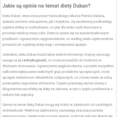
Jakie są opinie na temat diety Dukan?
Dieta Dukan, stworzona przez francuskiego lekarza Pierre’a Dukana,
zyskała zarówno entuzjastów, jak i krytyków. Jej zwolennicy podkreślają
szybkie efekty w odchudzaniu, co jest dla wielu osób kluczowe w
procesie redukcji masy ciała. Dieta ta opiera się na wysokobiałkowych
posiłkach i ograniczeniu węglowodanów, co według wielu użytkowników
prowadzi do szybkiej utraty wagi i zmniejszenia apetytu.
Jednakże, dieta Dukan budzi także wiele kontrowersji. Krytycy zwracają
uwagę na jej
restrykcyjność
, co może prowadzić do trudności w
dłuższym stosowaniu. Ograniczenie węglowodanów, a przede wszystkim
całkowite wykluczenie niektórych grup produktów spożywczych, może
sprzyjać niedoborom składników odżywczych, co z kolei niesie ze sobą
potencjalne zagrożenia zdrowotne. Często pojawiają się też obawy o
długoterminowe efekty tej diety na zdrowie, w tym o ryzyko problemów z
nerkami lub wątrobą.
Opinie na temat diety Dukan mogą się różnić w zależności od osobistych
doświadczeń. Niektórzy użytkownicy zauważają znaczną poprawę
samopoczucia i zwiększony poziom energii, podczas gdy inni skarżą się