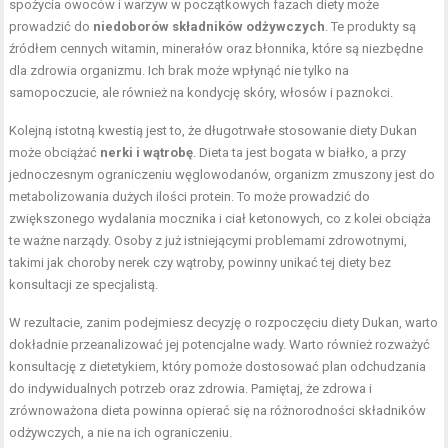
spożycia owoców i warzyw w początkowych fazach diety może
prowadzić do
niedoborów składników odżywczych
. Te produkty są
źródłem cennych witamin, minerałów oraz błonnika, które są niezbędne
dla zdrowia organizmu. Ich brak może wpłynąć nie tylko na
samopoczucie, ale również na kondycję skóry, włosów i paznokci.
Kolejną istotną kwestią jest to, że długotrwałe stosowanie diety Dukan
może obciążać
nerki i wątrobę
. Dieta ta jest bogata w białko, a przy
jednoczesnym ograniczeniu węglowodanów, organizm zmuszony jest do
metabolizowania dużych ilości protein. To może prowadzić do
zwiększonego wydalania mocznika i ciał ketonowych, co z kolei obciąża
te ważne narządy. Osoby z już istniejącymi problemami zdrowotnymi,
takimi jak choroby nerek czy wątroby, powinny unikać tej diety bez
konsultacji ze specjalistą.
W rezultacie, zanim podejmiesz decyzję o rozpoczęciu diety Dukan, warto
dokładnie przeanalizować jej potencjalne wady. Warto również rozważyć
konsultację z dietetykiem, który pomoże dostosować plan odchudzania
do indywidualnych potrzeb oraz zdrowia. Pamiętaj, że zdrowa i
zrównoważona dieta powinna opierać się na różnorodności składników
odżywczych, a nie na ich ograniczeniu.