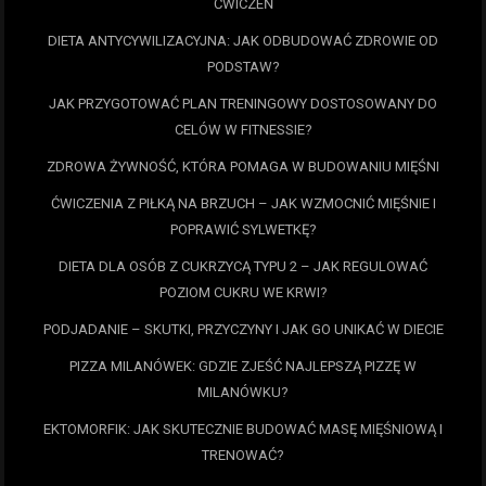
ĆWICZEŃ
DIETA ANTYCYWILIZACYJNA: JAK ODBUDOWAĆ ZDROWIE OD
PODSTAW?
JAK PRZYGOTOWAĆ PLAN TRENINGOWY DOSTOSOWANY DO
CELÓW W FITNESSIE?
ZDROWA ŻYWNOŚĆ, KTÓRA POMAGA W BUDOWANIU MIĘŚNI
ĆWICZENIA Z PIŁKĄ NA BRZUCH – JAK WZMOCNIĆ MIĘŚNIE I
POPRAWIĆ SYLWETKĘ?
DIETA DLA OSÓB Z CUKRZYCĄ TYPU 2 – JAK REGULOWAĆ
POZIOM CUKRU WE KRWI?
PODJADANIE – SKUTKI, PRZYCZYNY I JAK GO UNIKAĆ W DIECIE
PIZZA MILANÓWEK: GDZIE ZJEŚĆ NAJLEPSZĄ PIZZĘ W
MILANÓWKU?
EKTOMORFIK: JAK SKUTECZNIE BUDOWAĆ MASĘ MIĘŚNIOWĄ I
TRENOWAĆ?