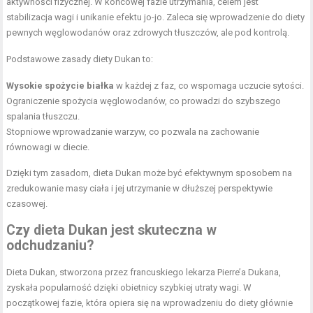
aktywności fizycznej. W końcowej fazie utrzymania, celem jest
stabilizacja wagi i unikanie efektu jo-jo. Zaleca się wprowadzenie do diety
pewnych węglowodanów oraz zdrowych tłuszczów, ale pod kontrolą.
Podstawowe zasady diety Dukan to:
Wysokie spożycie białka
w każdej z faz, co wspomaga uczucie sytości.
Ograniczenie spożycia węglowodanów, co prowadzi do szybszego
spalania tłuszczu.
Stopniowe wprowadzanie warzyw, co pozwala na zachowanie
równowagi w diecie.
Dzięki tym zasadom, dieta Dukan może być efektywnym sposobem na
zredukowanie masy ciała i jej utrzymanie w dłuższej perspektywie
czasowej.
Czy dieta Dukan jest skuteczna w
odchudzaniu?
Dieta Dukan, stworzona przez francuskiego lekarza Pierre’a Dukana,
zyskała popularność dzięki obietnicy szybkiej utraty wagi. W
początkowej fazie, która opiera się na wprowadzeniu do diety głównie