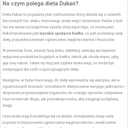
Na czym polega dieta Dukan?
Dieta Dukan to popularny plan odchudzania, który składa się z czterech
kluczowych faz: ataku, równowagi, utraty wagi i utrzymania. Każda z tych
faz ma swoje szczegółowe zasady dotyczące tego, co można jeść.
Rekomendowane jest
wysokie spożycie białka
, co jest podstawą całej
diety, przy jednoczesnym ograniczeniu węglowodanów i tłuszczów.
W pierwszej fazie, zwanej fazą ataku, dietetycy zalecają spożywanie
wyłącznie produktów bogatych w białko, takich jak chude mięso, ryby,
jaja oraz nabiał. Celem tej fazy jest szybka utrata wagi, co może być
motywujące dla osób rozpoczynających dietę.
Następnie, w fazie równowagi, do diety wprowadza się warzywa, ale w
ograniczonych ilościach. Umożliwia to dietyzowanie swojego jadłospisu i
stopniowe przyzwyczajanie organizmu do nowego sposobu odżywiania.
Faza ta trwa tak długo, jak potrzebuje osoba, aby osiągnąć pożądaną
wagę.
Faza utraty wagi koncentruje się na stałym zmniejszaniu masy ciała
poprzez kontynuowanie ograniczenia węglowodanów i zwiększenie