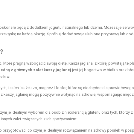
doskonałe będą z dodatkiem jogurtu naturalnego lub dżemu. Możesz je serw
 przekąskę na każdą okazję. Spróbuj dodać swoje ulubione przyprawy lub doda
j?
, które pragną wzbogacić swoją dietę. Kasza jaglana, z której powstają te pla
Jedną z głównych zalet kaszy jaglanej
jest jej bogactwo w białko oraz bło
e krwi.
ch, takich jak żelazo, magnez i fosfor, które są niezbędne dla prawidłowego
i z kaszy jaglanej mogą pozytywnie wpłynąć na zdrowie, wspomagając międz
czyni je idealnym wyborem dla osób z nietolerancją glutenu oraz tych, którzy z
a innych zalet związanych z ich spożywaniem:
o przygotować, co czyni je idealnym rozwiązaniem na zdrowy posiłek w pośp