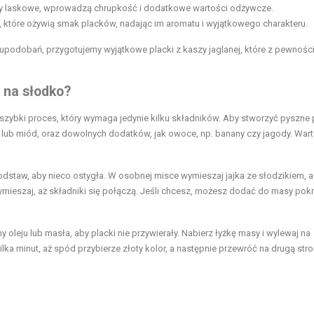
czy laskowe, wprowadzą chrupkość i dodatkowe wartości odżywcze.
, które ożywią smak placków, nadając im aromatu i wyjątkowego charakteru.
upodobań, przygotujemy wyjątkowe placki z kaszy jaglanej, które z pewnośc
 na słodko?
 szybki proces, który wymaga jedynie kilku składników. Aby stworzyć pyszne p
ier lub miód, oraz dowolnych dodatków, jak owoce, np. banany czy jagody. War
odstaw, aby nieco ostygła. W osobnej misce wymieszaj jajka ze słodzikiem, a
ieszaj, aż składniki się połączą. Jeśli chcesz, możesz dodać do masy pok
 oleju lub masła, aby placki nie przywierały. Nabierz łyżkę masy i wylewaj na
lka minut, aż spód przybierze złoty kolor, a następnie przewróć na drugą stro