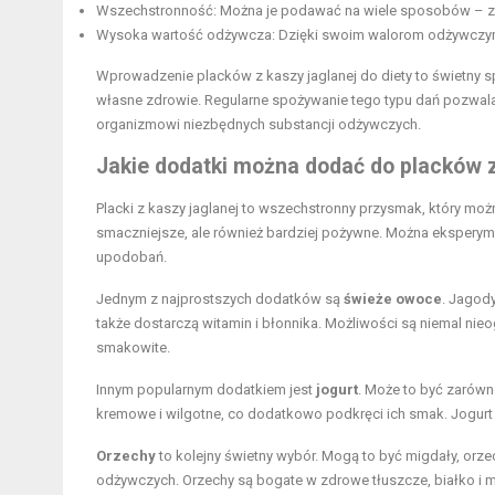
Wszechstronność: Można je podawać na wiele sposobów – z w
Wysoka wartość odżywcza: Dzięki swoim walorom odżywczym, p
Wprowadzenie placków z kaszy jaglanej do diety to świetny 
własne zdrowie. Regularne spożywanie tego typu dań pozwala 
organizmowi niezbędnych substancji odżywczych.
Jakie dodatki można dodać do placków z
Placki z kaszy jaglanej to wszechstronny przysmak, który możn
smaczniejsze, ale również bardziej pożywne. Można ekspery
upodobań.
Jednym z najprostszych dodatków są
świeże owoce
. Jagod
także dostarczą witamin i błonnika. Możliwości są niemal n
smakowite.
Innym popularnym dodatkiem jest
jogurt
. Może to być zarówno
kremowe i wilgotne, co dodatkowo podkręci ich smak. Jogurt d
Orzechy
to kolejny świetny wybór. Mogą to być migdały, orze
odżywczych. Orzechy są bogate w zdrowe tłuszcze, białko i m