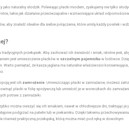
ty jako naturalny słodzik. Polewając placki miodem, zyskujemy nie tylko słodyc
tne, takie jak działanie przeciwzapalne i wzmacniające układ odpornościow
 aby znaleźć idealne dla siebie połączenia, które umilą każdy posiłek i w
ej?
lu tradycyjnych przekąsek. Aby zachować ich świeżość i smak, istotne jest, ab
aniem jest umieszczenie placków w
szczelnym pojemniku
w lodówce. Dzię
ni. Warto pamiętać, że kasza jaglana ma naturalne właściwości konserwujące,
ci.
pcją jest ich
zamrożenie
. Umieszczając placki w zamrażarce, możesz zatr
erw owinąć placki w folię spożywczą lub umieścić je w woreczkach do zamrażan
ych potraw z zamrażarki.
o można cieszyć się ich smakiem, nawet w chłodniejsze dni, traktując je 
tępnie podgrzać na patelni lub w piekarniku. Dzięki takiemu przechowywaniu
, ale również praktyczną przekąską, którą można mieć pod ręką w dowolnym