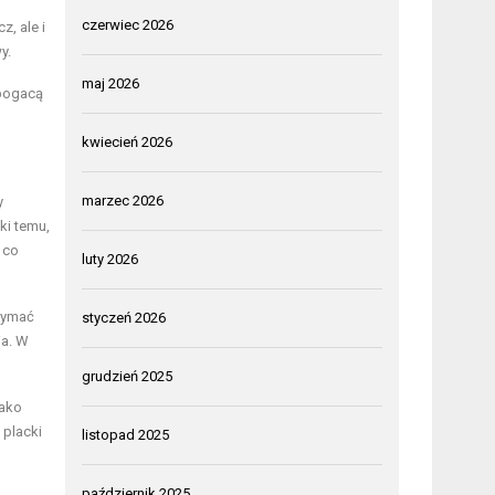
czerwiec 2026
z, ale i
y.
maj 2026
zbogacą
kwiecień 2026
marzec 2026
y
ki temu,
 co
luty 2026
zymać
styczeń 2026
ia. W
grudzień 2025
jako
 placki
listopad 2025
październik 2025