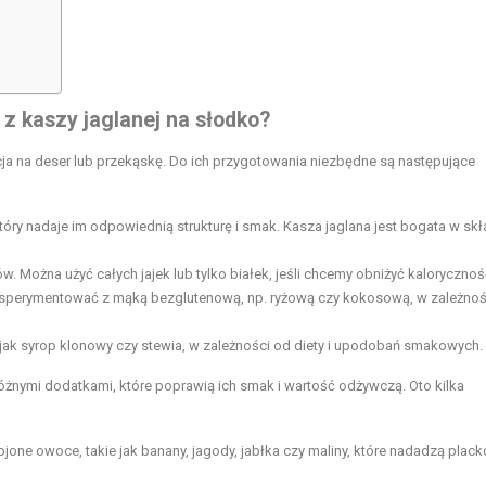
 z kaszy jaglanej na słodko?
cja na deser lub przekąskę. Do ich przygotowania niezbędne są następujące
óry nadaje im odpowiednią strukturę i smak. Kasza jaglana jest bogata w skł
. Można użyć całych jajek lub tylko białek, jeśli chcemy obniżyć kalorycznoś
ksperymentować z mąką bezglutenową, np. ryżową czy kokosową, w zależnoś
 jak syrop klonowy czy stewia, w zależności od diety i upodobań smakowych.
nymi dodatkami, które poprawią ich smak i wartość odżywczą. Oto kilka
ne owoce, takie jak banany, jagody, jabłka czy maliny, które nadadzą plac