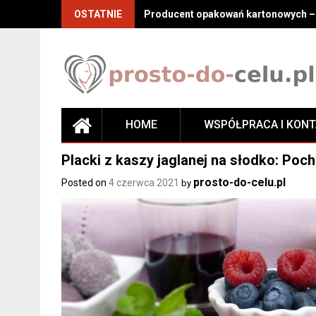
Skip
OSTATNIE
Producent opakowań kartonowych – j
to
content
HOME
WSPÓŁPRACA I KON
Placki z kaszy jaglanej na słodko: Po
prosto-do-celu.pl
Posted on
4 czerwca 2021
by