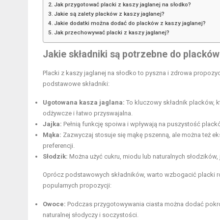
Jak przygotować placki z kaszy jaglanej na słodko?
Jakie są zalety placków z kaszy jaglanej?
Jakie dodatki można dodać do placków z kaszy jaglanej?
Jak przechowywać placki z kaszy jaglanej?
Jakie składniki są potrzebne do placków
Placki z kaszy jaglanej na słodko to pyszna i zdrowa propozy
podstawowe składniki:
Ugotowana kasza jaglana:
To kluczowy składnik placków, kt
odżywcze i łatwo przyswajalna.
Jajka:
Pełnią funkcję spoiwa i wpływają na puszystość placków
Mąka:
Zazwyczaj stosuje się mąkę pszenną, ale można też e
preferencji.
Słodzik:
Można użyć cukru, miodu lub naturalnych słodzików,
Oprócz podstawowych składników, warto wzbogacić placki róż
popularnych propozycji:
Owoce:
Podczas przygotowywania ciasta można dodać pokrojo
naturalnej słodyczy i soczystości.