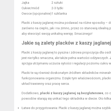
Jajka
2 sztuki
Cukier/miód
2-3 łyżki
Owoce (opcjonalnie)
1 szklanka
Placki z kaszy jaglanej można podawać na różne sposoby – 
zarówno na ciepło, jak i na zimno, przez co stanowią idealną
aby stworzyć swoją unikalną wersję. Smacznego!
Jakie są zalety placków z kaszy jaglane
Placki z kaszy jaglanej to pyszna i zdrowa propozycja dla osób
jest nie tylko smaczna, ale także pełna wartości odżywczych.
sprzyja utrzymaniu uczucia sytości i regulacji poziomu cukru w
Placki te są również doskonałym źródłem składników mineralny
funkcjonowania organizmu. Dzięki tym właściwościom, plack
układ trawienny oraz pracę serca.
Dodatkowo,
placki z kaszy jaglanej są bezglutenowe
, co 
powodów starają się unikać tego składnika w diecie. Oto kilk
Łatwe do przygotowania: Placki z kaszy jaglanej można szybk