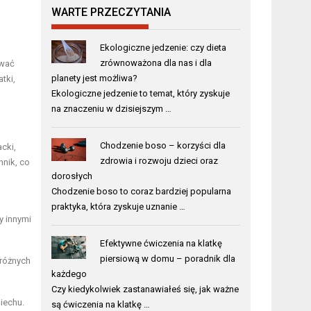
WARTE PRZECZYTANIA
Ekologiczne jedzenie: czy dieta
zrównoważona dla nas i dla
ować
planety jest możliwa?
tki,
Ekologiczne jedzenie to temat, który zyskuje
na znaczeniu w dzisiejszym …
Chodzenie boso – korzyści dla
cki,
zdrowia i rozwoju dzieci oraz
nnik, co
dorosłych
Chodzenie boso to coraz bardziej popularna
praktyka, która zyskuje uznanie …
y innymi
Efektywne ćwiczenia na klatkę
piersiową w domu – poradnik dla
 różnych
każdego
Czy kiedykolwiek zastanawiałeś się, jak ważne
iechu.
są ćwiczenia na klatkę …