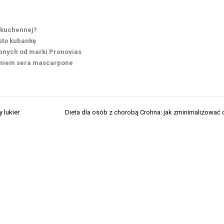
i kuchennej?
sto kubankę
bnych od marki Pronovias
aniem sera mascarpone
 lukier
Dieta dla osób z chorobą Crohna: jak zminimalizować