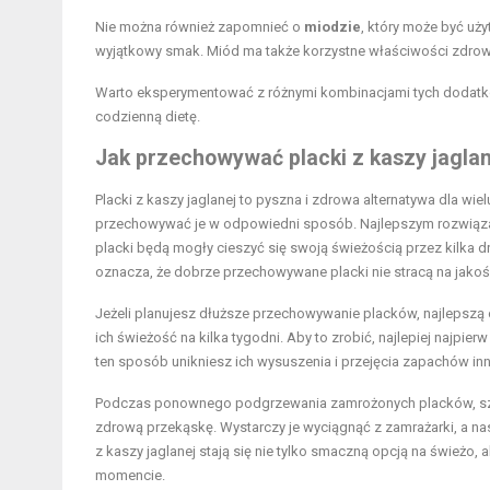
Nie można również zapomnieć o
miodzie
, który może być uży
wyjątkowy smak. Miód ma także korzystne właściwości zdrowo
Warto eksperymentować z różnymi kombinacjami tych dodatków,
codzienną dietę.
Jak przechowywać placki z kaszy jaglan
Placki z kaszy jaglanej to pyszna i zdrowa alternatywa dla wie
przechowywać je w odpowiedni sposób. Najlepszym rozwiąz
placki będą mogły cieszyć się swoją świeżością przez kilka d
oznacza, że dobrze przechowywane placki nie stracą na jakoś
Jeżeli planujesz dłuższe przechowywanie placków, najlepszą o
ich świeżość na kilka tygodni. Aby to zrobić, najlepiej najpi
ten sposób unikniesz ich wysuszenia i przejęcia zapachów inn
Podczas ponownego podgrzewania zamrożonych placków, szybk
zdrową przekąskę. Wystarczy je wyciągnąć z zamrażarki, a nas
z kaszy jaglanej stają się nie tylko smaczną opcją na świeżo
momencie.