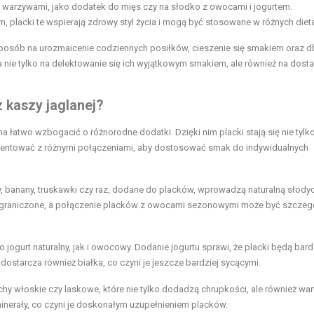
arzywami, jako dodatek do mięs czy na słodko z owocami i jogurtem.
lacki te wspierają zdrowy styl życia i mogą być stosowane w różnych diet
sposób na urozmaicenie codziennych posiłków, cieszenie się smakiem oraz d
nie tylko na delektowanie się ich wyjątkowym smakiem, ale również na dosta
 kaszy jaglanej?
a łatwo wzbogacić o różnorodne dodatki. Dzięki nim placki stają się nie tylk
mentować z różnymi połączeniami, aby dostosować smak do indywidualnych
y, banany, truskawki czy raz, dodane do placków, wprowadzą naturalną słodyc
ieograniczone, a połączenie placków z owocami sezonowymi może być szczeg
 jogurt naturalny, jak i owocowy. Dodanie jogurtu sprawi, że placki będą bard
ostarcza również białka, co czyni je jeszcze bardziej sycącymi.
chy włoskie czy laskowe, które nie tylko dodadzą chrupkości, ale również war
inerały, co czyni je doskonałym uzupełnieniem placków.