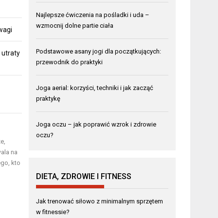
Najlepsze ćwiczenia na pośladki i uda –
wzmocnij dolne partie ciała
 wagi
Podstawowe asany jogi dla początkujących:
 utraty
przewodnik do praktyki
Joga aerial: korzyści, techniki i jak zacząć
praktykę
Joga oczu – jak poprawić wzrok i zdrowie
oczu?
e,
ala na
go, kto
DIETA, ZDROWIE I FITNESS
Jak trenować siłowo z minimalnym sprzętem
w fitnessie?