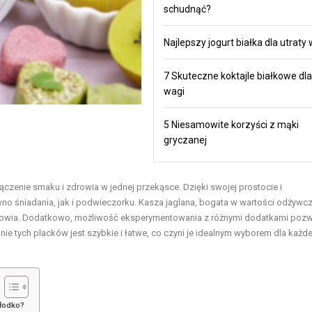
schudnąć?
Najlepszy jogurt białka dla utraty
7 Skuteczne koktajle białkowe dla
wagi
5 Niesamowite korzyści z mąki
gryczanej
ączenie smaku i zdrowia w jednej przekąsce. Dzięki swojej prostocie i
o śniadania, jak i podwieczorku. Kasza jaglana, bogata w wartości odżywcz
e zdrowia. Dodatkowo, możliwość eksperymentowania z różnymi dodatkami pozw
 tych placków jest szybkie i łatwe, co czyni je idealnym wyborem dla każde
słodko?