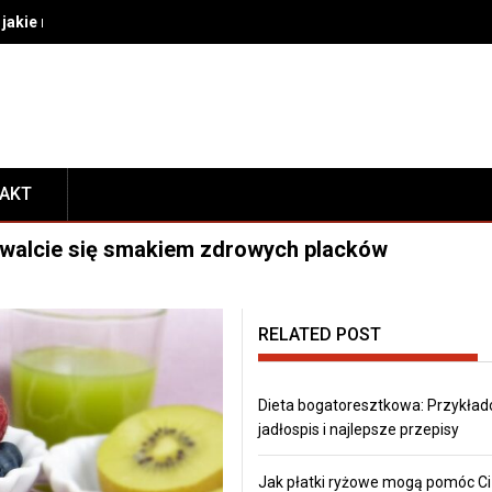
akie rozwiązania wybrać do bezpiecznego transportu i prezentacj
TAKT
chwalcie się smakiem zdrowych placków
RELATED POST
Dieta bogatoresztkowa: Przykła
jadłospis i najlepsze przepisy
Jak płatki ryżowe mogą pomóc Ci