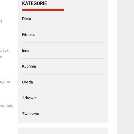
KATEGORIE
Dieta
ią
Fitness
lacki,
Inne
to
Kuchnia
rojone
Uroda
Zdrowie
nę. Cały
Zwierzęta