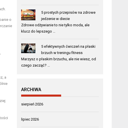
ach.
5 prostych przepisów na zdrowe
jedzenie w diecie
banie o
Zdrowe odżywianie to nie tylko moda, ale
rczanie
klucz do lepszego …
5 efektywnych ćwiczeń na płaski
brzuch w treningu fitness
o
Marzysz o płaskim brzuchu, ale nie wiesz, od
czego zacząć? …
z, a
ólnie
ARCHIWA
ziej
sierpień 2026
tości
lipiec 2026