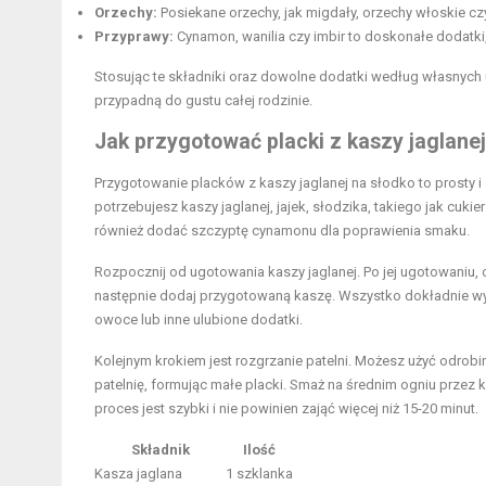
Orzechy:
Posiekane orzechy, jak migdały, orzechy włoskie 
Przyprawy:
Cynamon, wanilia czy imbir to doskonałe dodatki
Stosując te składniki oraz dowolne dodatki według własnych 
przypadną do gustu całej rodzinie.
Jak przygotować placki z kaszy jaglanej
Przygotowanie placków z kaszy jaglanej na słodko to prosty i
potrzebujesz kaszy jaglanej, jajek, słodzika, takiego jak cuk
również dodać szczyptę cynamonu dla poprawienia smaku.
Rozpocznij od ugotowania kaszy jaglanej. Po jej ugotowaniu, 
następnie dodaj przygotowaną kaszę. Wszystko dokładnie wym
owoce lub inne ulubione dodatki.
Kolejnym krokiem jest rozgrzanie patelni. Możesz użyć odrobiny
patelnię, formując małe placki. Smaż na średnim ogniu przez ki
proces jest szybki i nie powinien zająć więcej niż 15-20 minut.
Składnik
Ilość
Kasza jaglana
1 szklanka