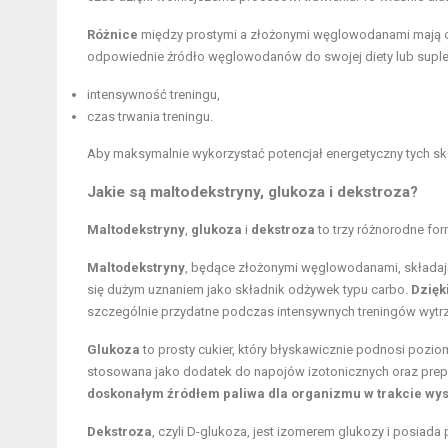
Różnice
między prostymi a złożonymi węglowodanami mają o
odpowiednie źródło węglowodanów do swojej diety lub suple
intensywność treningu,
czas trwania treningu.
Aby maksymalnie wykorzystać potencjał energetyczny tych s
Jakie są maltodekstryny, glukoza i dekstroza?
Maltodekstryny
,
glukoza
i
dekstroza
to trzy różnorodne fo
Maltodekstryny
, będące złożonymi węglowodanami, składają 
się dużym uznaniem jako składnik odżywek typu carbo.
Dzięk
szczególnie przydatne podczas intensywnych treningów wyt
Glukoza
to prosty cukier, który błyskawicznie podnosi pozio
stosowana jako dodatek do napojów izotonicznych oraz prep
doskonałym źródłem paliwa dla organizmu w trakcie wys
Dekstroza
, czyli D-glukoza, jest izomerem glukozy i posiad