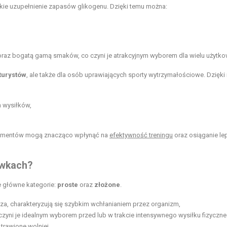
kie uzupełnienie zapasów glikogenu. Dzięki temu można:
 oraz bogatą gamą smaków, co czyni je atrakcyjnym wyborem dla wielu użytk
turystów
, ale także dla osób uprawiających sporty wytrzymałościowe. Dzięki
 wysiłków,
ementów mogą znacząco wpłynąć na
efektywność treningu
oraz osiąganie le
ywkach?
e główne kategorie:
proste
oraz
złożone
.
toza, charakteryzują się szybkim wchłanianiem przez organizm,
 czyni je idealnym wyborem przed lub w trakcie intensywnego wysiłku fizyczn
trawione wolniej,