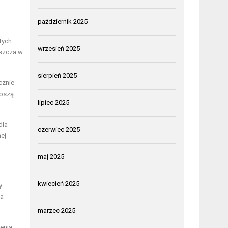
październik 2025
tych
wrzesień 2025
aszcza w
sierpień 2025
cznie
epszą
lipiec 2025
dla
czerwiec 2025
ej
maj 2025
kwiecień 2025
y
la
marzec 2025
enia