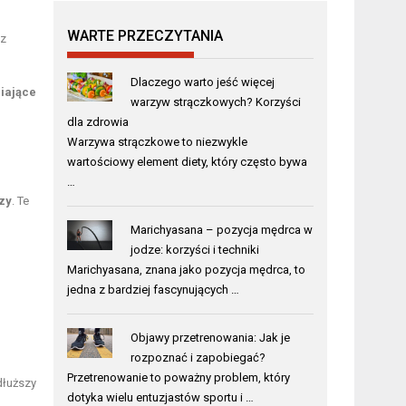
WARTE PRZECZYTANIA
az
Dlaczego warto jeść więcej
niające
warzyw strączkowych? Korzyści
dla zdrowia
Warzywa strączkowe to niezwykle
wartościowy element diety, który często bywa
…
zy
. Te
Marichyasana – pozycja mędrca w
jodze: korzyści i techniki
Marichyasana, znana jako pozycja mędrca, to
jedna z bardziej fascynujących …
Objawy przetrenowania: Jak je
rozpoznać i zapobiegać?
Przetrenowanie to poważny problem, który
dłuższy
dotyka wielu entuzjastów sportu i …