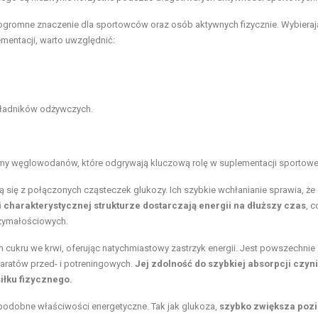
gromne znaczenie dla sportowców oraz osób aktywnych fizycznie. Wybieraj
mentacji, warto uwzględnić:
kładników odżywczych.
rmy węglowodanów, które odgrywają kluczową rolę w suplementacji sportowe
się z połączonych cząsteczek glukozy. Ich szybkie wchłanianie sprawia, że
i charakterystycznej strukturze dostarczają energii na dłuższy czas
, c
rzymałościowych.
m cukru we krwi, oferując natychmiastowy zastrzyk energii. Jest powszechnie
aratów przed- i potreningowych.
Jej zdolność do szybkiej absorpcji czyni
iłku fizycznego.
a podobne właściwości energetyczne. Tak jak glukoza,
szybko zwiększa poz