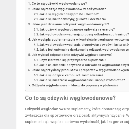
Co to są odżywki węglowodanowe?
Jakie są rodzaje węglowodanów w odżywkach?
Jakie są węglowodany proste i złożone?
Jakie są maltodekstryny, glukoza i dekstroza?
Jakie jest działanie odżywek węglowodanowych?
Jak odżywki węglowodanowe wpływają na energię?
Jak węglowodany wspierają procesy odbudowy po treningu?
Jak wygląda suplementacja w kontekście treningów wytrzyma
Jak węglowodany wspierają długodystansowców i kulturyst
Jakie jest optymalne dawkowanie odżywek węglowodanowyc
Jak wybrać odpowiednie odżywki węglowodanowe?
Czym kierować się przy wyborze suplementu?
Jakie są składniki odżywcze w odżywkach węglowodanowyc
Jakie są przykłady produktów i preparatów węglowodanowyc
Jakie są odżywki carbo i ich zastosowanie?
Jakie są mieszanki węglowodanowe i napoje izotoniczne?
Odżywki węglodanowe – klucz do poprawy wydolności
Co to są odżywki węglowodanowe?
Odżywki węglodanowe
to suplementy, które dostarczają org
zwłaszcza dla
sportowców
oraz osób aktywnych fizycznie. 
suplementacja wspiera zarówno
wydolność
, jak i
regenerac