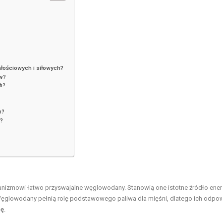
łościowych i siłowych?
ów?
h?
h?
h?
anizmowi łatwo przyswajalne węglowodany. Stanowią one istotne źródło energ
Węglowodany pełnią rolę podstawowego paliwa dla mięśni, dlatego ich odpo
ję
.