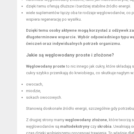
dzięki temu oferują dłuższe i bardziej stabilne źródło energii.
wiele suplementów łączy oba te rodzaje węglowodanów, co 
wspiera regenerację po wysiłku.
Dzięki temu osoby aktywne mogą korzystać z odżywek zaw
długoterminowe wsparcie.
Wybór odpowiedniego typu w
ćwiczeń oraz indywidualnych potrzeb organizmu.
Jakie są węglowodany proste i złożone?
Węglowodany proste
to nic innego jak cukry, które składaj
cukry szybko przenikają do krwiobiegu, co skutkuje nagłym w
owocach,
miodzie,
sokach owocowych.
Stanowią doskonałe źródło energii, szczególnie gdy potrzebu
Z drugiej strony mamy
węglowodany złożone
, które tworzą 
węglowodanów są
maltodekstryny
czy
skrobia
. Uwalniają 
czas dzięki wolniejszemu procesowi trawienia. To właśnie d