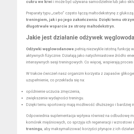
cukru we krwi
i może być używana samodzielnie lub jako sk
Preparaty typu „carbo” często łączą maltodekstrynę z glukozą
treningiem, jak i po jego zakończeniu
.
Dzięki temu otrzym
długotrwałe wsparcie ze strony maltodekstryn.
Jakie jest działanie odżywek węglowo
Odżywki węglowodanowe
pełnią niezwykle istotną funkcję 
aktywnych fizycznie. Działają jako natychmiastowe źródło e
intensywnych sesji treningowych. Co więcej, wspierają proces
W trakcie ćwiczeń nasz organizm korzysta z zapasów glikoge
uzupełnienie, co przekłada się na:
opóźnienie uczucia zmęczenia,
zwiększenie wydajności treningu.
Dzięki temu sportowcy mają możliwość dłuższego i bardziej 
Odpowiednia suplementacja wpływa również na odbudowę mi
komórek mięśniowych, co sprzyja ich regeneracji i wzrostowi s
treningu
, aby maksymalizować korzyści płynące z ich działan