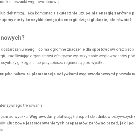
ładnik mieszanki węglowodanowej.
 lub dekstrożą. Taka kombinacja
skutecznie uzupełnia energię zarówno 
ujemy nie tylko szybki dostęp do energii dzięki glukozie, ale również
danowych?
w dostarczaniu energii, co ma ogromne znaczenie dla
sportowców
oraz osób
nergii, umożliwiając organizmowi efektywne wykorzystanie węglowodanów po
 resyntezy glikogenu, co przyspiesza regenerację po wysiłku.
nu jako paliwa.
Suplementacja odżywkami węglowodanowymi
pozwala na
intensywnego trenowania.
ęśni po wysiłku.
Węglowodany
ułatwiają transport składników odżywczych
iły.
Kluczowe jest stosowanie tych preparatów zarówno przed, jak i po
ia.