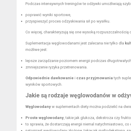
Podczas intensywnych treningów te odżywki umożliwiają szyb
poprawić wyniki sportowe,
przyspieszyć proces odzyskiwania sił po wysiłku.
Co więcej, charakteryzują się one wysoką rozpuszczalnością
Suplementacja węglowodanami jest zalecana nie tylko dla
kul
możliwe jest:
lepsze zarządzanie poziomem energii podczas długotrwałych
zmniejszenie ryzyka przetrenowania.
Odpowiednie dawkowanie
i
czas przyjmowania
tych supl
wyników sportowych.
Jakie są rodzaje węglowodanów w odż
Węglowodany
w suplementach diety można podzielić na dwi
Proste węglowodany
, takie jak glukoza, dekstroza czy fruk
to sprawia, że dostarczają energii niemal natychmiastowo, co
natomiast węglowodany złożone, takie jak maltodekstryna, są 