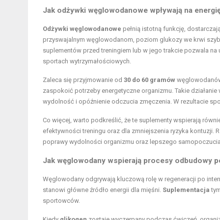
Jak odżywki węglowodanowe wpływają na energi
Odżywki węglowodanowe
pełnią istotną funkcję, dostarcza
przyswajalnym węglowodanom, poziom glukozy we krwi szybko 
suplementów przed treningiem lub w jego trakcie pozwala na
sportach wytrzymałościowych.
Zaleca się przyjmowanie od
30 do 60 gramów
węglowodanów n
zaspokoić potrzeby energetyczne organizmu. Takie działanie 
wydolność i opóźnienie odczucia zmęczenia. W rezultacie spo
Co więcej, warto podkreślić, że te suplementy wspierają równ
efektywności treningu oraz dla zmniejszenia ryzyka kontuzj
poprawy wydolności organizmu oraz lepszego samopoczucia 
Jak węglowodany wspierają procesy odbudowy po
Węglowodany odgrywają kluczową rolę w regeneracji po inten
stanowi główne źródło energii dla mięśni.
Suplementacja
tym
sportowców.
Kiedy
glikogen
zostaje wyczerpany podczas ćwiczeń, organizm