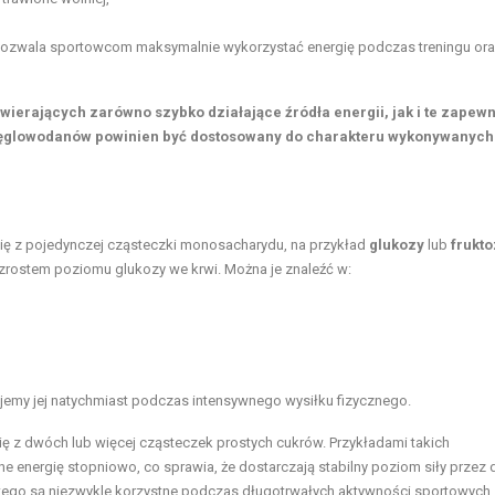
pozwala sportowcom maksymalnie wykorzystać energię podczas treningu or
ierających zarówno szybko działające źródła energii, jak i te zapew
ęglowodanów powinien być dostosowany do charakteru wykonywanych
ą się z pojedynczej cząsteczki monosacharydu, na przykład
glukozy
lub
frukto
zrostem poziomu glukozy we krwi. Można je znaleźć w:
jemy jej natychmiast podczas intensywnego wysiłku fizycznego.
się z dwóch lub więcej cząsteczek prostych cukrów. Przykładami takich
one energię stopniowo, co sprawia, że dostarczają stabilny poziom siły przez 
latego są niezwykle korzystne podczas długotrwałych aktywności sportowych.