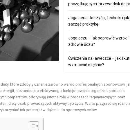
początkujących: przewodnik do pr
Joga aerial: korzyści, techniki i jak
zacząć praktykę
Joga oczu – jak poprawić wzrok i
zdrowie oczu?
Ćwiczenia na ławeczce – jak skut
wzmocnić mięśnie?
ety, które zdobyły uznanie zarówno wśród profesjonalnych sportowców, jak
ło energii, niezbędne do efektywnego funkcjonowania organizmu podczas
ych preparatów, odgrywają istotną rolę w procesach regeneracyjnych oraz
em diety osób prowadzących aktywny tryb życia. Warto przyjrzeć się różno
korzystać ich potencjał w dążeniu do sportowych celów.