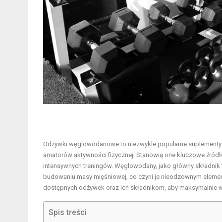
Odżywki węglowodanowe to niezwykle popularne suplementy di
amatorów aktywności fizycznej. Stanowią one kluczowe źród
intensywnych treningów. Węglowodany, jako główny składnik t
budowaniu masy mięśniowej, co czyni je nieodzownym element
dostępnych odżywek oraz ich składnikom, aby maksymalnie wy
Spis treści