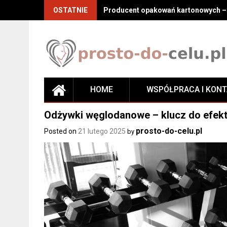
Skip
OSTATNIE
Producent opakowań kartonowych – j
to
content
HOME
WSPÓŁPRACA I KON
Odżywki węglodanowe – klucz do efekt
prosto-do-celu.pl
Posted on
21 lutego 2025
by