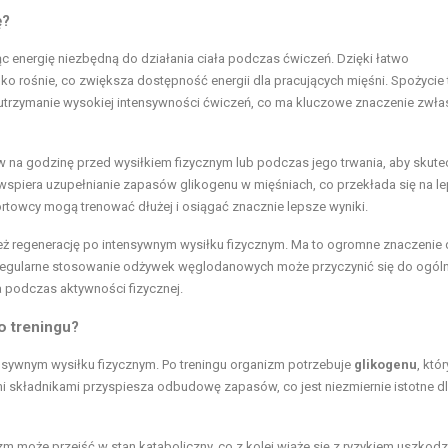
ę?
jąc energię niezbędną do działania ciała podczas ćwiczeń. Dzięki łatwo
rośnie, co zwiększa dostępność energii dla pracujących mięśni. Spożycie 
 utrzymanie wysokiej intensywności ćwiczeń, co ma kluczowe znaczenie zwł
a godzinę przed wysiłkiem fizycznym lub podczas jego trwania, aby skute
wspiera uzupełnianie zapasów glikogenu w mięśniach, co przekłada się na l
rtowcy mogą trenować dłużej i osiągać znacznie lepsze wyniki.
ież regenerację po intensywnym wysiłku fizycznym. Ma to ogromne znaczenie 
i. Regularne stosowanie odżywek węglodanowych może przyczynić się do ogóln
podczas aktywności fizycznej.
 treningu?
sywnym wysiłku fizycznym. Po treningu organizm potrzebuje
glikogenu
, któr
i składnikami przyspiesza odbudowę zapasów, co jest niezmiernie istotne d
 może przejść w stan kataboliczny, co z kolei wiąże się z ryzykiem uszkodz