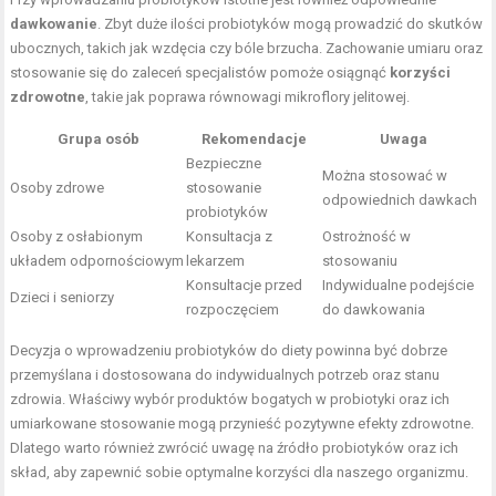
dawkowanie
. Zbyt duże ilości probiotyków mogą prowadzić do skutków
ubocznych, takich jak wzdęcia czy bóle brzucha. Zachowanie umiaru oraz
stosowanie się do zaleceń specjalistów pomoże osiągnąć
korzyści
zdrowotne
, takie jak poprawa równowagi mikroflory jelitowej.
Grupa osób
Rekomendacje
Uwaga
Bezpieczne
Można stosować w
Osoby zdrowe
stosowanie
odpowiednich dawkach
probiotyków
Osoby z osłabionym
Konsultacja z
Ostrożność w
układem odpornościowym
lekarzem
stosowaniu
Konsultacje przed
Indywidualne podejście
Dzieci i seniorzy
rozpoczęciem
do dawkowania
Decyzja o wprowadzeniu probiotyków do diety powinna być dobrze
przemyślana i dostosowana do indywidualnych potrzeb oraz stanu
zdrowia. Właściwy wybór produktów bogatych w probiotyki oraz ich
umiarkowane stosowanie mogą przynieść pozytywne efekty zdrowotne.
Dlatego warto również zwrócić uwagę na źródło probiotyków oraz ich
skład, aby zapewnić sobie optymalne korzyści dla naszego organizmu.