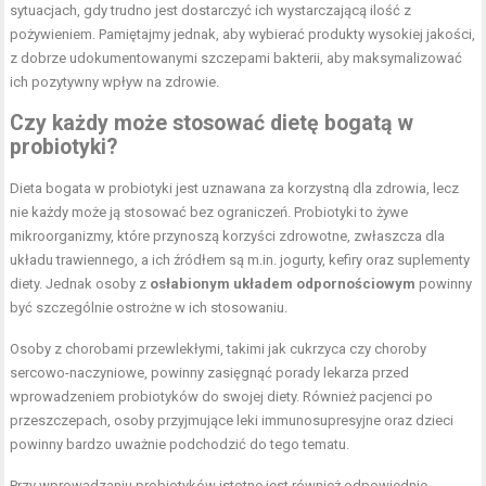
sytuacjach, gdy trudno jest dostarczyć ich wystarczającą ilość z
pożywieniem. Pamiętajmy jednak, aby wybierać produkty wysokiej jakości,
z dobrze udokumentowanymi szczepami bakterii, aby maksymalizować
ich pozytywny wpływ na zdrowie.
Czy każdy może stosować dietę bogatą w
probiotyki?
Dieta bogata w probiotyki jest uznawana za korzystną dla zdrowia, lecz
nie każdy może ją stosować bez ograniczeń. Probiotyki to żywe
mikroorganizmy, które przynoszą korzyści zdrowotne, zwłaszcza dla
układu trawiennego, a ich źródłem są m.in. jogurty, kefiry oraz suplementy
diety. Jednak osoby z
osłabionym układem odpornościowym
powinny
być szczególnie ostrożne w ich stosowaniu.
Osoby z chorobami przewlekłymi, takimi jak cukrzyca czy choroby
sercowo-naczyniowe, powinny zasięgnąć porady lekarza przed
wprowadzeniem probiotyków do swojej diety. Również pacjenci po
przeszczepach, osoby przyjmujące leki immunosupresyjne oraz dzieci
powinny bardzo uważnie podchodzić do tego tematu.
Przy wprowadzaniu probiotyków istotne jest również odpowiednie