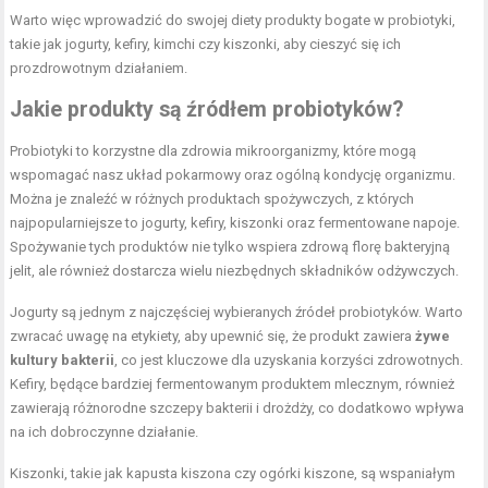
Warto więc wprowadzić do swojej diety produkty bogate w probiotyki,
takie jak jogurty, kefiry, kimchi czy kiszonki, aby cieszyć się ich
prozdrowotnym działaniem.
Jakie produkty są źródłem probiotyków?
Probiotyki to korzystne dla zdrowia mikroorganizmy, które mogą
wspomagać nasz układ pokarmowy oraz ogólną kondycję organizmu.
Można je znaleźć w różnych produktach spożywczych, z których
najpopularniejsze to jogurty, kefiry, kiszonki oraz fermentowane napoje.
Spożywanie tych produktów nie tylko wspiera zdrową florę bakteryjną
jelit, ale również dostarcza wielu niezbędnych składników odżywczych.
Jogurty są jednym z najczęściej wybieranych źródeł probiotyków. Warto
zwracać uwagę na etykiety, aby upewnić się, że produkt zawiera
żywe
kultury bakterii
, co jest kluczowe dla uzyskania korzyści zdrowotnych.
Kefiry, będące bardziej fermentowanym produktem mlecznym, również
zawierają różnorodne szczepy bakterii i drożdży, co dodatkowo wpływa
na ich dobroczynne działanie.
Kiszonki, takie jak kapusta kiszona czy ogórki kiszone, są wspaniałym