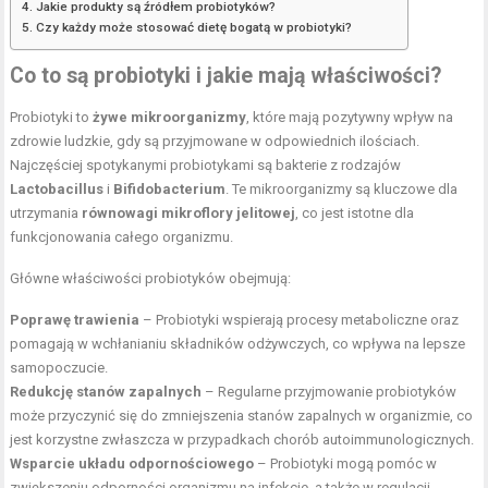
Jakie produkty są źródłem probiotyków?
Czy każdy może stosować dietę bogatą w probiotyki?
Co to są probiotyki i jakie mają właściwości?
Probiotyki to
żywe mikroorganizmy
, które mają pozytywny wpływ na
zdrowie ludzkie, gdy są przyjmowane w odpowiednich ilościach.
Najczęściej spotykanymi probiotykami są bakterie z rodzajów
Lactobacillus
i
Bifidobacterium
. Te mikroorganizmy są kluczowe dla
utrzymania
równowagi mikroflory jelitowej
, co jest istotne dla
funkcjonowania całego organizmu.
Główne właściwości probiotyków obejmują:
Poprawę trawienia
– Probiotyki wspierają procesy metaboliczne oraz
pomagają w wchłanianiu składników odżywczych, co wpływa na lepsze
samopoczucie.
Redukcję stanów zapalnych
– Regularne przyjmowanie probiotyków
może przyczynić się do zmniejszenia stanów zapalnych w organizmie, co
jest korzystne zwłaszcza w przypadkach chorób autoimmunologicznych.
Wsparcie układu odpornościowego
– Probiotyki mogą pomóc w
zwiększeniu odporności organizmu na infekcje, a także w regulacji