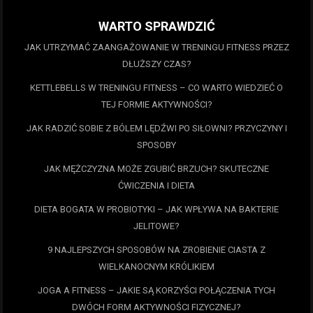
WARTO SPRAWDZIĆ
JAK UTRZYMAĆ ZAANGAŻOWANIE W TRENINGU FITNESS PRZEZ
DŁUŻSZY CZAS?
KETTLEBELLS W TRENINGU FITNESS – CO WARTO WIEDZIEĆ O
TEJ FORMIE AKTYWNOŚCI?
JAK RADZIĆ SOBIE Z BÓLEM LĘDŹWI PO SIŁOWNI? PRZYCZYNY I
SPOSOBY
JAK MĘŻCZYZNA MOŻE ZGUBIĆ BRZUCH? SKUTECZNE
ĆWICZENIA I DIETA
DIETA BOGATA W PROBIOTYKI – JAK WPŁYWA NA BAKTERIE
JELITOWE?
9 NAJLEPSZYCH SPOSOBÓW NA ZROBIENIE CIASTA Z
WIELKANOCNYM KRÓLIKIEM
JOGA A FITNESS – JAKIE SĄ KORZYŚCI POŁĄCZENIA TYCH
DWÓCH FORM AKTYWNOŚCI FIZYCZNEJ?