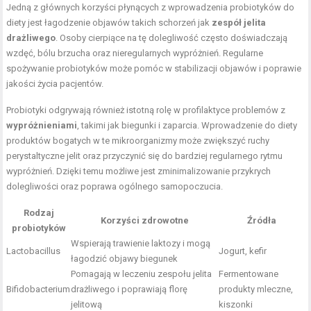
Jedną z głównych korzyści płynących z wprowadzenia probiotyków do
diety jest łagodzenie objawów takich schorzeń jak
zespół jelita
drażliwego
. Osoby cierpiące na tę dolegliwość często doświadczają
wzdęć, bólu brzucha oraz nieregularnych wypróżnień. Regularne
spożywanie probiotyków może pomóc w stabilizacji objawów i poprawie
jakości życia pacjentów.
Probiotyki odgrywają również istotną rolę w profilaktyce problemów z
wypróżnieniami
, takimi jak biegunki i zaparcia. Wprowadzenie do diety
produktów bogatych w te mikroorganizmy może zwiększyć ruchy
perystaltyczne jelit oraz przyczynić się do bardziej regularnego rytmu
wypróżnień. Dzięki temu możliwe jest zminimalizowanie przykrych
dolegliwości oraz poprawa ogólnego samopoczucia.
Rodzaj
Korzyści zdrowotne
Źródła
probiotyków
Wspierają trawienie laktozy i mogą
Lactobacillus
Jogurt, kefir
łagodzić objawy biegunek
Pomagają w leczeniu zespołu jelita
Fermentowane
Bifidobacterium
drażliwego i poprawiają florę
produkty mleczne,
jelitową
kiszonki