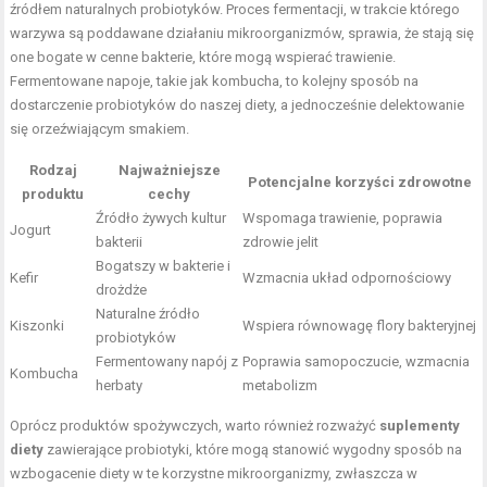
źródłem naturalnych probiotyków. Proces fermentacji, w trakcie którego
warzywa są poddawane działaniu mikroorganizmów, sprawia, że stają się
one bogate w cenne bakterie, które mogą wspierać trawienie.
Fermentowane napoje, takie jak kombucha, to kolejny sposób na
dostarczenie probiotyków do naszej diety, a jednocześnie delektowanie
się orzeźwiającym smakiem.
Rodzaj
Najważniejsze
Potencjalne korzyści zdrowotne
produktu
cechy
Źródło żywych kultur
Wspomaga trawienie, poprawia
Jogurt
bakterii
zdrowie jelit
Bogatszy w bakterie i
Kefir
Wzmacnia układ odpornościowy
drożdże
Naturalne źródło
Kiszonki
Wspiera równowagę flory bakteryjnej
probiotyków
Fermentowany napój z
Poprawia samopoczucie, wzmacnia
Kombucha
herbaty
metabolizm
Oprócz produktów spożywczych, warto również rozważyć
suplementy
diety
zawierające probiotyki, które mogą stanowić wygodny sposób na
wzbogacenie diety w te korzystne mikroorganizmy, zwłaszcza w