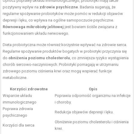
Oprócz poprawy układu immunologicznego, probiotyki mają także
pozytywny wpływ na
zdrowie psychiczne
. Badania sugerują, że
regularne spożywanie probiotyków może pomóc w redukcji objawów
depresji i lęku, co wpływa na ogólne samopoczucie psychiczne.
Równowaga mikrobioty jelitowej
jest bowiem ściśle związana z
funkcjonowaniem układu nerwowego.
Dieta probiotyczna może również korzystnie wpływać na zdrowie serca.
Regularne spożywanie produktów bogatych w probiotyki przyczynia się
do
obniżenia poziomu cholesterolu
, co zmniejsza ryzyko wystąpienia
chorób sercowo-naczyniowych. Probiotyki pomagają w utrzymaniu
zdrowego poziomu ciśnienia krwi oraz mogą wspierać funkcje
metaboliczne.
Korzyści zdrowotne
Opis
Wsparcie układu
Poprawia odporność organizmu na infekcje
immunologicznego
i choroby.
Poprawa zdrowia
Redukcja objawów depresji i lęku.
psychicznego
Obniżenie poziomu cholesterolu i ciśnienia
Korzyści dla serca
krwi.