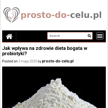
Skip
to
content
Jak wpływa na zdrowie dieta bogata w
probiotyki?
prosto-do-celu.pl
Posted on
3 maja 2020
by