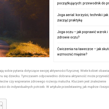
początkujących: przewodnik do pr
Joga aerial: korzyści, techniki i jak
zacząć praktykę
Joga oczu – jak poprawić wzrok i
zdrowie oczu?
Ćwiczenia na ławeczce – jak skut
wzmocnić mięśnie?
ą sobie pytania dotyczące swojej aktywności fizycznej. Wiele kobiet obawia 
cemu się dziecku. Tymczasem odpowiednio dobrana aktywność może przynieść
pleców czy wspieranie zdrowego rozwoju malucha. Kluczem jest znalezienie
ści do indywidualnych potrzeb. W artykule przedstawimy, jak mądrze i bezpi