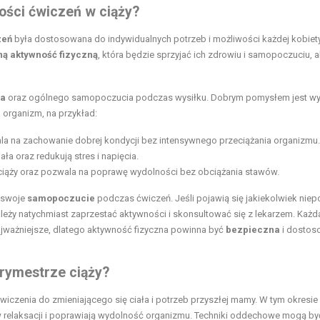
ości ćwiczeń w ciąży?
zeń
była dostosowana do indywidualnych potrzeb i możliwości każdej kobiety
ą aktywność fizyczną
, która będzie sprzyjać ich zdrowiu i samopoczuciu, a
na
oraz ogólnego samopoczucia podczas wysiłku. Dobrym pomysłem jest w
 organizm, na przykład:
a na zachowanie dobrej kondycji bez intensywnego przeciążania organizmu.
ała oraz redukują stres i napięcia.
w ciąży oraz pozwala na poprawę wydolności bez obciążania stawów.
a swoje
samopoczucie
podczas ćwiczeń. Jeśli pojawią się jakiekolwiek nie
ależy natychmiast zaprzestać aktywności i skonsultować się z lekarzem. Każd
najważniejsze, dlatego aktywność fizyczna powinna być
bezpieczna
i dostos
trymestrze ciąży?
 ćwiczenia do zmieniającego się ciała i potrzeb przyszłej mamy. W tym okresie
w relaksacji i poprawiają wydolność organizmu. Techniki oddechowe mogą by