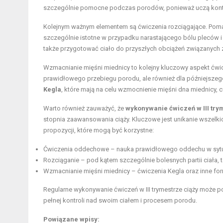
szczególnie pomocne podczas porodów, ponieważ uczą kontr
Kolejnym ważnym elementem są ćwiczenia rozciągające. Pomag
szczególnie istotne w przypadku narastającego bólu pleców i
także przygotować ciało do przyszłych obciążeń związanych
Wzmacnianie mięśni miednicy to kolejny kluczowy aspekt ćwic
prawidłowego przebiegu porodu, ale również dla późniejsze
Kegla
, które mają na celu wzmocnienie mięśni dna miednicy, 
Warto również zauważyć, że
wykonywanie ćwiczeń w III tr
stopnia zaawansowania ciąży. Kluczowe jest unikanie wszelk
propozycji, które mogą być korzystne:
Ćwiczenia oddechowe – nauka prawidłowego oddechu w sytua
Rozciąganie – pod kątem szczególnie bolesnych partii ciała, ta
Wzmacnianie mięśni miednicy – ćwiczenia Kegla oraz inne for
Regularne wykonywanie ćwiczeń w III trymestrze ciąży może p
pełnej kontroli nad swoim ciałem i procesem porodu.
Powiązane wpisy: