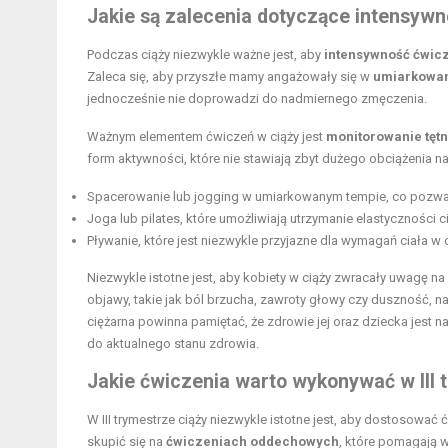
Jakie są zalecenia dotyczące intensywn
Podczas ciąży niezwykle ważne jest, aby
intensywność ćwic
Zaleca się, aby przyszłe mamy angażowały się w
umiarkowan
jednocześnie nie doprowadzi do nadmiernego zmęczenia.
Ważnym elementem ćwiczeń w ciąży jest
monitorowanie tęt
form aktywności, które nie stawiają zbyt dużego obciążenia na
Spacerowanie lub jogging w umiarkowanym tempie, co pozwal
Joga lub pilates, które umożliwiają utrzymanie elastyczności ci
Pływanie, które jest niezwykle przyjazne dla wymagań ciała 
Niezwykle istotne jest, aby kobiety w ciąży zwracały uwagę n
objawy, takie jak ból brzucha, zawroty głowy czy duszność, n
ciężarna powinna pamiętać, że zdrowie jej oraz dziecka jest 
do aktualnego stanu zdrowia.
Jakie ćwiczenia warto wykonywać w III 
W III trymestrze ciąży niezwykle istotne jest, aby dostosować
skupić się na
ćwiczeniach oddechowych
, które pomagają 