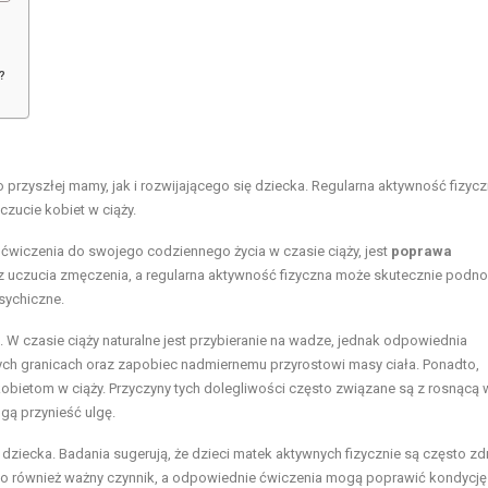
?
przyszłej mamy, jak i rozwijającego się dziecka. Regularna aktywność fizyc
zucie kobiet w ciąży.
wiczenia do swojego codziennego życia w czasie ciąży, jest
poprawa
az uczucia zmęczenia, a regularna aktywność fizyczna może skutecznie podno
sychiczne.
. W czasie ciąży naturalne jest przybieranie na wadze, jednak odpowiednia
h granicach oraz zapobiec nadmiernemu przyrostowi masy ciała. Ponadto,
kobietom w ciąży. Przyczyny tych dolegliwości często związane są z rosnącą
gą przynieść ulgę.
ziecka. Badania sugerują, że dzieci matek aktywnych fizycznie są często z
o również ważny czynnik, a odpowiednie ćwiczenia mogą poprawić kondycję 