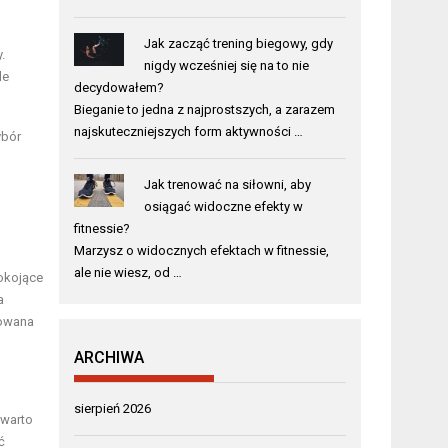
Jak zacząć trening biegowy, gdy
.
nigdy wcześniej się na to nie
le
decydowałem?
Bieganie to jedna z najprostszych, a zarazem
najskuteczniejszych form aktywności …
ybór
Jak trenować na siłowni, aby
osiągać widoczne efekty w
fitnessie?
Marzysz o widocznych efektach w fitnessie,
ale nie wiesz, od …
pokojące
a
owana
ARCHIWA
sierpień 2026
 warto
ć