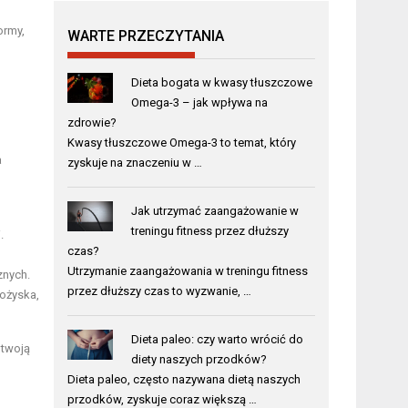
ormy,
WARTE PRZECZYTANIA
Dieta bogata w kwasy tłuszczowe
Omega-3 – jak wpływa na
zdrowie?
Kwasy tłuszczowe Omega-3 to temat, który
a
zyskuje na znaczeniu w …
Jak utrzymać zaangażowanie w
treningu fitness przez dłuższy
.
czas?
Utrzymanie zaangażowania w treningu fitness
znych.
przez dłuższy czas to wyzwanie, …
łożyska,
Dieta paleo: czy warto wrócić do
 twoją
diety naszych przodków?
Dieta paleo, często nazywana dietą naszych
przodków, zyskuje coraz większą …