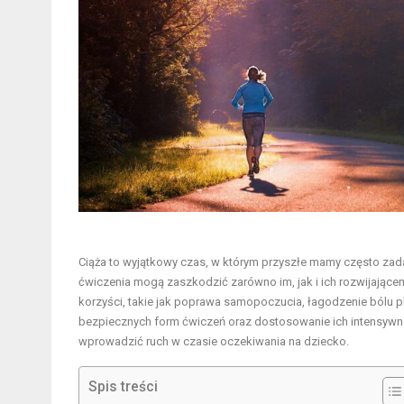
Ciąża to wyjątkowy czas, w którym przyszłe mamy często zadaj
ćwiczenia mogą zaszkodzić zarówno im, jak i ich rozwijają
korzyści, takie jak poprawa samopoczucia, łagodzenie bólu 
bezpiecznych form ćwiczeń oraz dostosowanie ich intensywno
wprowadzić ruch w czasie oczekiwania na dziecko.
Spis treści