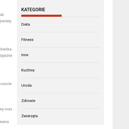
KATEGORIE
lub
pacery,
Dieta
Fitness
dziecka.
Inne
zyjazne
Kuchnia
oczucie
Uroda
Zdrowie
wy oraz
Zwierzęta
waniu