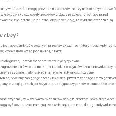
 aktywności, które mogą prowadzić do urazów, należy unikać. Przykładowe f
ka wysokogórska czy sporty zespołowe. Zawsze zalecane jest, aby przed
wać się z lekarzem lub położną, aby upewnić się, że wybrane ćwiczenia są
w ciąży?
żne jest, aby pamiętać o pewnych przeciwwskazaniach, które mogą wpłynąć n
w, które należy wziąć pod uwagę, należą:
kardiologiczne, uprawianie sportu może być ryzykowne.
zagrożenie zarówno dla matki, jak i płodu, co czyni ćwiczenia niewskazanymi
iąży są sygnałem, aby unikać intensywnej aktywności fizycznej.
ronień, powinny zasięgnąć porady lekarskiej przed rozpoczęciem zajęć fizyc
anych z ciążą, takich jak łożysko przodujące czy przedwczesne odklejenie 
ści fizycznej, zawsze warto skonsultować się z lekarzem. Specjalista oceni
ogą być bezpieczne. Pamiętaj, że każda ciąża jest inna, dlatego indywidualne