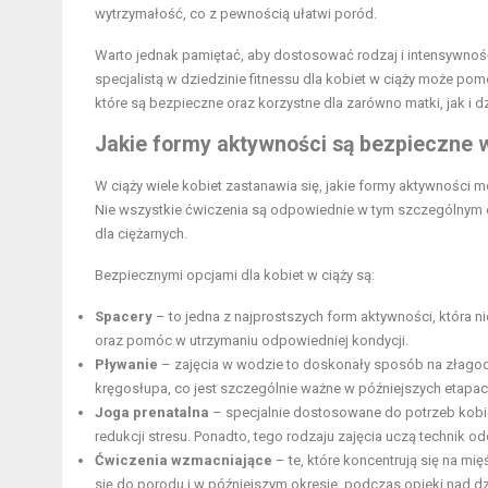
wytrzymałość, co z pewnością ułatwi poród.
Warto jednak pamiętać, aby dostosować rodzaj i intensywnoś
specjalistą w dziedzinie fitnessu dla kobiet w ciąży może po
które są bezpieczne oraz korzystne dla zarówno matki, jak i d
Jakie formy aktywności są bezpieczne 
W ciąży wiele kobiet zastanawia się, jakie formy aktywności m
Nie wszystkie ćwiczenia są odpowiednie w tym szczególnym ok
dla ciężarnych.
Bezpiecznymi opcjami dla kobiet w ciąży są:
Spacery
– to jedna z najprostszych form aktywności, która
oraz pomóc w utrzymaniu odpowiedniej kondycji.
Pływanie
– zajęcia w wodzie to doskonały sposób na złagodz
kręgosłupa, co jest szczególnie ważne w późniejszych etapach
Joga prenatalna
– specjalnie dostosowane do potrzeb kobie
redukcji stresu. Ponadto, tego rodzaju zajęcia uczą technik
Ćwiczenia wzmacniające
– te, które koncentrują się na 
się do porodu i w późniejszym okresie, podczas opieki nad d