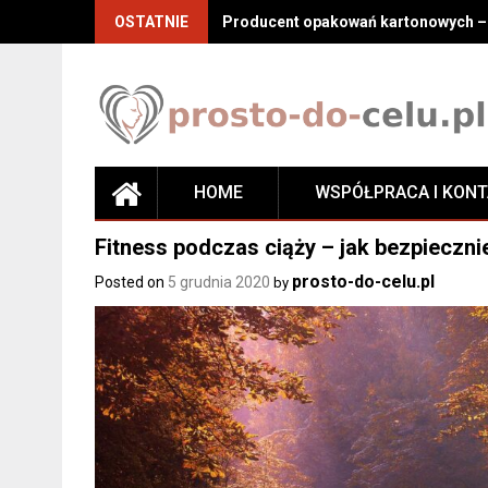
Skip
OSTATNIE
Producent opakowań kartonowych – j
to
content
HOME
WSPÓŁPRACA I KON
Fitness podczas ciąży – jak bezpieczn
prosto-do-celu.pl
Posted on
5 grudnia 2020
by