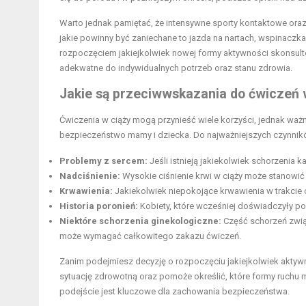
Warto jednak pamiętać, że intensywne sporty kontaktowe oraz
jakie powinny być zaniechane to jazda na nartach, wspinacz
rozpoczęciem jakiejkolwiek nowej formy aktywności skonsulto
adekwatne do indywidualnych potrzeb oraz stanu zdrowia.
Jakie są przeciwwskazania do ćwiczeń 
Ćwiczenia w ciąży mogą przynieść wiele korzyści, jednak wa
bezpieczeństwo mamy i dziecka. Do najważniejszych czynnikó
Problemy z sercem:
Jeśli istnieją jakiekolwiek schorzenia 
Nadciśnienie:
Wysokie ciśnienie krwi w ciąży może stanowić 
Krwawienia:
Jakiekolwiek niepokojące krwawienia w trakcie c
Historia poronień:
Kobiety, które wcześniej doświadczyły po
Niektóre schorzenia ginekologiczne:
Część schorzeń związ
może wymagać całkowitego zakazu ćwiczeń.
Zanim podejmiesz decyzję o rozpoczęciu jakiejkolwiek aktywno
sytuację zdrowotną oraz pomoże określić, które formy ruchu m
podejście jest kluczowe dla zachowania bezpieczeństwa.