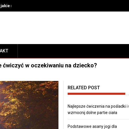
akie rozwiązania wybrać do bezpiecznego transportu i prezentacj
TAKT
ie ćwiczyć w oczekiwaniu na dziecko?
RELATED POST
Najlepsze ćwiczenia na pośladki i
wzmocnij dolne partie ciała
Podstawowe asany jogi dla