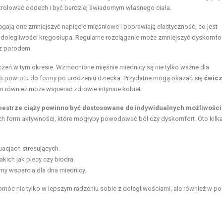
olować oddech i być bardziej świadomym własnego ciała.
ają one zmniejszyć napięcie mięśniowe i poprawiają elastyczność, co jest
 dolegliwości kręgosłupa. Regularne rozciąganie może zmniejszyć dyskomfor
 z porodem.
zeń w tym okresie. Wzmocnione mięśnie miednicy są nie tylko ważne dla
go powrotu do formy po urodzeniu dziecka. Przydatne mogą okazać się
ćwic
co również może wspierać zdrowie intymne kobiet.
ymestrze ciąży powinno być dostosowane do indywidualnych możliwości
ich form aktywności, które mogłyby powodować ból czy dyskomfort. Oto kilk
cjach stresujących.
kich jak plecy czy biodra.
my wsparcia dla dna miednicy.
omóc nie tylko w lepszym radzeniu sobie z dolegliwościami, ale również w p