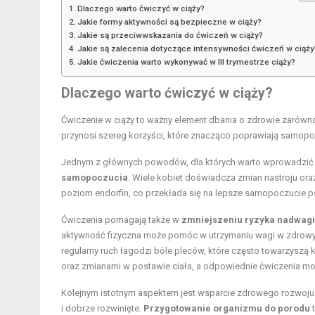
Dlaczego warto ćwiczyć w ciąży?
Jakie formy aktywności są bezpieczne w ciąży?
Jakie są przeciwwskazania do ćwiczeń w ciąży?
Jakie są zalecenia dotyczące intensywności ćwiczeń w ciąży
Jakie ćwiczenia warto wykonywać w III trymestrze ciąży?
Dlaczego warto ćwiczyć w ciąży?
Ćwiczenie w ciąży to ważny element dbania o zdrowie zarówno 
przynosi szereg korzyści, które znacząco poprawiają samopoc
Jednym z głównych powodów, dla których warto wprowadzić ć
samopoczucia
. Wiele kobiet doświadcza zmian nastroju or
poziom endorfin, co przekłada się na lepsze samopoczucie p
Ćwiczenia pomagają także w
zmniejszeniu ryzyka nadwagi
aktywność fizyczna może pomóc w utrzymaniu wagi w zdrowyc
regularny ruch łagodzi bóle pleców, które często towarzyszą 
oraz zmianami w postawie ciała, a odpowiednie ćwiczenia mo
Kolejnym istotnym aspektem jest wsparcie zdrowego rozwoju d
i dobrze rozwinięte.
Przygotowanie organizmu do porodu
t