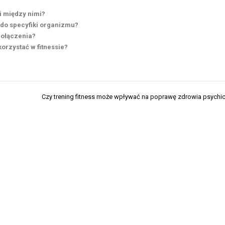
i między nimi?
i do specyfiki organizmu?
połączenia?
korzystać w fitnessie?
Czy trening fitness może wpływać na poprawę zdrowia psych