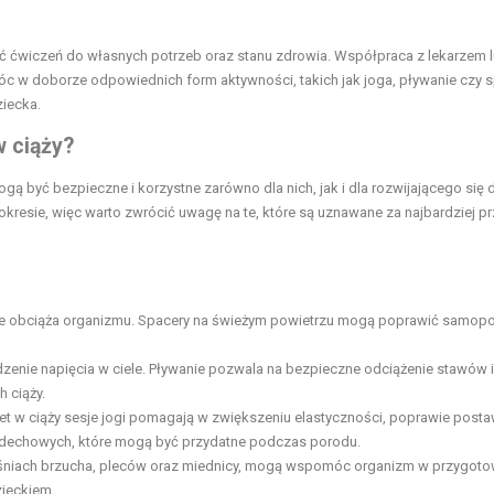
ć ćwiczeń do własnych potrzeb oraz stanu zdrowia. Współpraca z lekarzem 
móc w doborze odpowiednich form aktywności, takich jak joga, pływanie czy s
ziecka.
w ciąży?
ogą być bezpieczne i korzystne zarówno dla nich, jak i dla rozwijającego się 
resie, więc warto zwrócić uwagę na te, które są uznawane za najbardziej pr
 nie obciąża organizmu. Spacery na świeżym powietrzu mogą poprawić samop
enie napięcia w ciele. Pływanie pozwala na bezpieczne odciążenie stawów i
 ciąży.
t w ciąży sesje jogi pomagają w zwiększeniu elastyczności, poprawie posta
 oddechowych, które mogą być przydatne podczas porodu.
mięśniach brzucha, pleców oraz miednicy, mogą wspomóc organizm w przygoto
zieckiem.