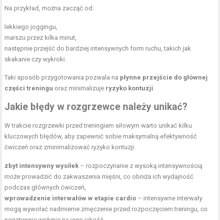
Na przykład, można zacząć od:
lekkiego joggingu,
marszu przez kilka minut,
następnie przejść do bardziej intensywnych form ruchu, takich jak
skakanie czy wykroki.
Taki sposób przygotowania pozwala na
płynne przejście do głównej
części treningu
oraz minimalizuje
ryzyko kontuzji
.
Jakie błędy w rozgrzewce należy unikać?
W trakcie rozgrzewki przed treningiem siłowym warto unikać kilku
kluczowych błędów, aby zapewnić sobie maksymalną efektywność
ćwiczeń oraz zminimalizować ryzyko kontuzji.
zbyt intensywny wysiłek
– rozpoczynanie z wysoką intensywnością
może prowadzić do zakwaszenia mięśni, co obniża ich wydajność
podczas głównych ćwiczeń,
wprowadzenie interwałów w etapie cardio
– intensywne interwały
mogą wywołać nadmierne zmęczenie przed rozpoczęciem treningu, co
negatywnie wpłynie na jego jakość,