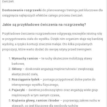
ćwiczeń.
Dostosowanie rozgrzewki
do planowanego treningu jest kluczowe dla
osiągnięcia najlepszych efektów całego procesu ćwiczeń.
Jakie są przykładowe ćwiczenia na rozgrzewkę?
Przykładowe ćwiczenia rozgrzewkowe odgrywają niezwykle istotną rolę
w przygotowaniu ciała do wysiłku. Dzięki nim organizm staje się bardziej
wydolny, a ryzyko kontuzji znacznie maleje. Oto kilka popularnych
propozycji, które warto dodać do swojej rutyny przed treningiem:
Wymachy ramion
– te ruchy skutecznie mobilizują stawy
barkowe,
Skłony
– doskonale angażują mięśnie tułowia i zwiększają
elastyczność ciała,
Rozciąganie łydek
– pomaga przygotować dolne partie do
intensywnego wysiłku fizycznego,
Pajacyki
– świetnie podnoszą tętno oraz angażują wiele grup
mięśniowych w tym samym czasie,
Krążenia głowy, ramion i bioder
– poprawiają zakres ruchu w
stawach, co jest kluczowe dla swobody ruchów.