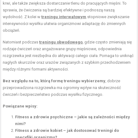
krwi, ale także zwiększa dostarczanie tlenu do pracujących mięśni. To
sprawia, że ćwiczenia są bardziej efektywne i podnoszą naszą
wydolność. Z kolei w
treningu interwałowym
stopniowe zwiększanie
intensywności wysiłku ułatwia organizmowi adaptację do zmiennych
obciążeń.
Natomiast podczas
treningu obwodowego
, gdzie często zmieniają się
rodzaje ćwiczeń oraz angażowane grupy mięśniowe, odpowiednia
rozgrzewka jest niezbędna do aktywacji całego ciała. Pomaga to uniknąć
nagłych skurczów oraz urazów związanych z szybkim przechodzeniem
między różnymi formami aktywności.
Bez względu na to, którą formę treningu wybierzemy
, dobrze
przeprowadzona rozgrzewka ma ogromny wpływ na skuteczność
ćwiczeń i bezpieczeństwo podczas wysiłku fizycznego.
Powiązane wpisy:
Fitness a zdrowie psychiczne – jakie są zależności między
nimi?
Fitness a zdrowie kobiet – jak dostosować treningi do
specyfiki organizmu?