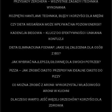
PRZYSIADY ZERCHERA – WSZYSTKIE ZASADY I TECHNIKA
WYKONANIA
ROZPIĘTKI HANTLAMI: TECHNIKA, BŁĘDY I KORZYŚCI DLA MIĘŚNI
CZY DIETA WEGAŃSKA MOŻE WPŁYWAĆ NA POZIOM ENERGII?
KADENCJA BIEGOWA – KLUCZ DO EFEKTYWNOŚCI I UNIKANIA
KONTUZJI
DIETA ELIMINACYJNA FODMAP: JAKIE SĄ ZALECENIA DLA OSÓB
Z IBS?
JAK WYBRAĆ NAJLEPSZĄ SIŁOWNIĘ DLA SWOICH POTRZEB?
PIZZA – JAK ZROBIĆ CIASTO: PRZEPISY NA IDEALNE CIASTO DO
PIZZY
CO MOŻNA ZROBIĆ Z ARONII: WYKORZYSTAJ WŁAŚCIWOŚCI
ARONII W KUCHNI
DLACZEGO WARTO JEŚĆ WIĘCEJ ORZECHÓW? KORZYŚCI DLA
ZDROWIA