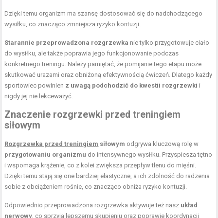
Dzięki temu organizm ma szansę dostosować się do nadchodzącego
wysiłku, co znacząco zmniejsza ryzyko kontuzji.
Starannie przeprowadzona rozgrzewka
nie tylko przygotowuje ciało
do wysiłku, ale także poprawia jego funkcjonowanie podczas
konkretnego treningu. Należy pamiętać, że pomijanie tego etapu może
skutkować urazami oraz obniżoną efektywnością ćwiczeń. Dlatego każdy
sportowiec powinien
z uwagą podchodzić do kwestii rozgrzewki
i
nigdy jej nie lekceważyć.
Znaczenie rozgrzewki przed treningiem
siłowym
Rozgrzewka przed treningiem
siłowym
odgrywa kluczową rolę w
przygotowaniu organizmu
do intensywnego wysiłku. Przyspiesza tętno
i wspomaga krążenie, co z kolei zwiększa przepływ tlenu do mięśni.
Dzięki temu stają się one bardziej elastyczne, a ich zdolność do radzenia
sobie z obciążeniem rośnie, co znacząco obniża ryzyko kontuzji.
Odpowiednio przeprowadzona rozgrzewka aktywuje też nasz
układ
nerwowy
, co sprzyja lepszemu skupieniu oraz poprawie koordynacji