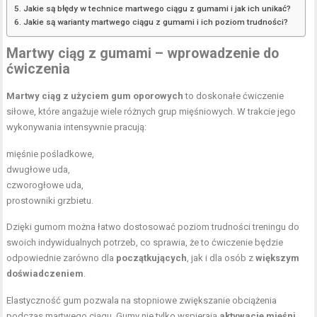
Jakie są błędy w technice martwego ciągu z gumami i jak ich unikać?
Jakie są warianty martwego ciągu z gumami i ich poziom trudności?
Martwy ciąg z gumami – wprowadzenie do
ćwiczenia
Martwy ciąg z użyciem gum oporowych
to doskonałe ćwiczenie
siłowe, które angażuje wiele różnych grup mięśniowych. W trakcie jego
wykonywania intensywnie pracują:
mięśnie pośladkowe,
dwugłowe uda,
czworogłowe uda,
prostowniki grzbietu
.
Dzięki gumom można łatwo dostosować poziom trudności treningu do
swoich indywidualnych potrzeb, co sprawia, że to ćwiczenie będzie
odpowiednie zarówno dla
początkujących
, jak i dla osób z
większym
doświadczeniem
.
Elastyczność gum pozwala na stopniowe zwiększanie obciążenia
podczas martwego ciągu. Gumy nie tylko wspierają
aktywację mięśni
,