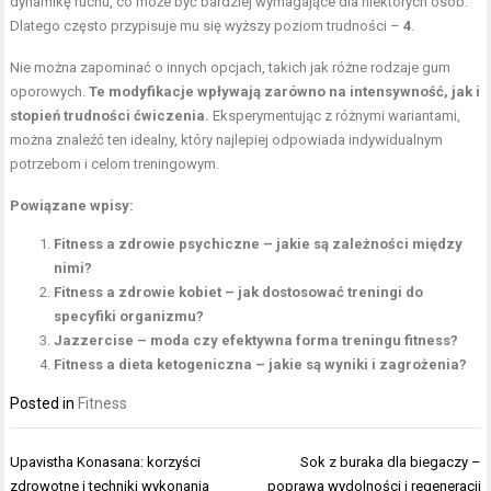
dynamikę ruchu, co może być bardziej wymagające dla niektórych osób.
Dlatego często przypisuje mu się wyższy poziom trudności –
4
.
Nie można zapominać o innych opcjach, takich jak różne rodzaje gum
oporowych.
Te modyfikacje wpływają zarówno na intensywność, jak i
stopień trudności ćwiczenia.
Eksperymentując z różnymi wariantami,
można znaleźć ten idealny, który najlepiej odpowiada indywidualnym
potrzebom i celom treningowym.
Powiązane wpisy:
Fitness a zdrowie psychiczne – jakie są zależności między
nimi?
Fitness a zdrowie kobiet – jak dostosować treningi do
specyfiki organizmu?
Jazzercise – moda czy efektywna forma treningu fitness?
Fitness a dieta ketogeniczna – jakie są wyniki i zagrożenia?
Posted in
Fitness
Nawigacja
Upavistha Konasana: korzyści
Sok z buraka dla biegaczy –
wpisu
zdrowotne i techniki wykonania
poprawa wydolności i regeneracji