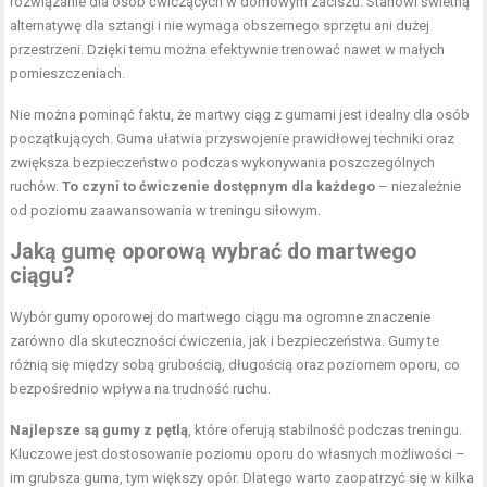
rozwiązanie dla osób ćwiczących w domowym zaciszu. Stanowi świetną
alternatywę dla sztangi i nie wymaga obszernego sprzętu ani dużej
przestrzeni. Dzięki temu można efektywnie trenować nawet w małych
pomieszczeniach.
Nie można pominąć faktu, że martwy ciąg z gumami jest idealny dla osób
początkujących. Guma ułatwia przyswojenie prawidłowej techniki oraz
zwiększa bezpieczeństwo podczas wykonywania poszczególnych
ruchów.
To czyni to ćwiczenie dostępnym dla każdego
– niezależnie
od poziomu zaawansowania w treningu siłowym.
Jaką gumę oporową wybrać do martwego
ciągu?
Wybór gumy oporowej do martwego ciągu ma ogromne znaczenie
zarówno dla skuteczności ćwiczenia, jak i bezpieczeństwa. Gumy te
różnią się między sobą grubością, długością oraz poziomem oporu, co
bezpośrednio wpływa na trudność ruchu.
Najlepsze są gumy z pętlą
, które oferują stabilność podczas treningu.
Kluczowe jest dostosowanie poziomu oporu do własnych możliwości –
im grubsza guma, tym większy opór. Dlatego warto zaopatrzyć się w kilka