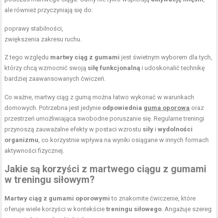
ale również przyczyniają się do:
poprawy stabilności,
zwiększenia zakresu ruchu.
Z tego względu
martwy ciąg z gumami
jest świetnym wyborem dla tych,
którzy chcą wzmocnić swoją
siłę funkcjonalną
i udoskonalić technikę
bardziej zaawansowanych ćwiczeń.
Co ważne, martwy ciąg z gumą można łatwo wykonać w warunkach
domowych. Potrzebna jest jedynie
odpowiednia
guma oporowa
oraz
przestrzeń umożliwiająca swobodne poruszanie się. Regularne treningi
przynoszą zauważalne efekty w postaci wzrostu
siły
i
wydolności
organizmu
, co korzystnie wpływa na wyniki osiągane w innych formach
aktywności fizycznej.
Jakie są korzyści z martwego ciągu z gumami
w treningu siłowym?
Martwy ciąg z gumami oporowymi
to znakomite ćwiczenie, które
oferuje wiele korzyści w kontekście
treningu siłowego
. Angażuje szereg