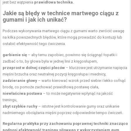
jest bez wątpienia
prawidłowa technika.
Jakie są błędy w technice martwego ciągu z
gumami i jak ich unikać?
Podczas wykonywania martwego ciągu z gumami warto zwrócić uwagę
na kilka powszechnych błędów, które mogą prowadzić do kontuzji lub
osłabić efektywność tego ćwiczenia.
garbienie się
– aby temu zapobiec, powinno się ściągnąć łopatki i
zadbać o to, by głowa była w jednej linii z kręgosłupem,
przeprost w dolnej części pleców
– kluczowe jest
utrzymanie napięcia
mięśni
brzucha oraz neutralnej pozycji kręgosłupa i miednicy,
zadzieranie głowy
– warto kierować wzrok przed siebie i lekko cofnąć
brodę, co pomoże zachować prawidłową postawę ciała,
niewłaściwa postawa
– to może negatywnie wpłynąć na jakość
treningu,
zbyt szybkie ruchy
– istotne jest kontrolowanie gumy oraz unikanie
nadmiernego obciążania mięśni poprzez odpowiednie tempo ćwiczeń.
Regularna praktyka przy zachowaniu poprawnej techniki znacząco
podnosi efektywność treningu siłowego z wykorzystaniem gum