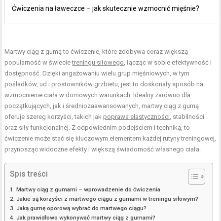
Ćwiczenia na ławeczce – jak skutecznie wzmocnić mięśnie?
Martwy ciąg z gumą to ćwiczenie, które zdobywa coraz większą
popularność w świecie
treningu siłowego
, łącząc w sobie efektywność i
dostępność. Dzięki angażowaniu wielu grup mięśniowych, w tym
pośladków, ud i prostowników grzbietu, jest to doskonały sposób na
wzmocnienie ciała w domowych warunkach. Idealny zarówno dla
początkujących, jak i średniozaawansowanych, martwy ciąg z gumą
oferuje szereg korzyści, takich jak
poprawa elastyczności
, stabilności
oraz siły funkcjonalnej. Z odpowiednim podejściem i techniką, to
ćwiczenie może stać się kluczowym elementem każdej rutyny treningowej,
przynosząc widoczne efekty i większą świadomość własnego ciała.
Spis treści
Martwy ciąg z gumami – wprowadzenie do ćwiczenia
Jakie są korzyści z martwego ciągu z gumami w treningu siłowym?
Jaką gumę oporową wybrać do martwego ciągu?
Jak prawidłowo wykonywać martwy ciąg z gumami?