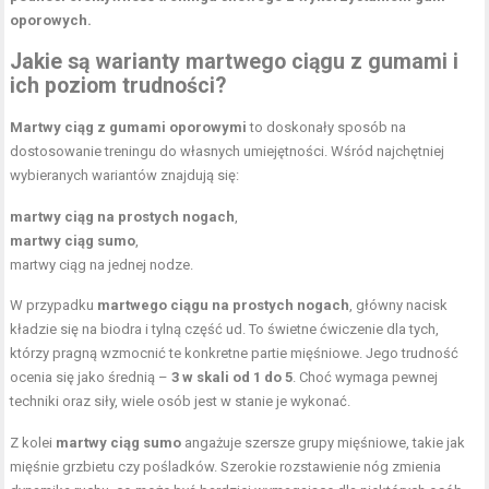
oporowych.
Jakie są warianty martwego ciągu z gumami i
ich poziom trudności?
Martwy ciąg z gumami oporowymi
to doskonały sposób na
dostosowanie treningu do własnych umiejętności. Wśród najchętniej
wybieranych wariantów znajdują się:
martwy ciąg na prostych nogach
,
martwy ciąg sumo
,
martwy ciąg na jednej nodze
.
W przypadku
martwego ciągu na prostych nogach
, główny nacisk
kładzie się na biodra i tylną część ud. To świetne ćwiczenie dla tych,
którzy pragną wzmocnić te konkretne partie mięśniowe. Jego trudność
ocenia się jako średnią –
3 w skali od 1 do 5
. Choć wymaga pewnej
techniki oraz siły, wiele osób jest w stanie je wykonać.
Z kolei
martwy ciąg sumo
angażuje szersze grupy mięśniowe, takie jak
mięśnie grzbietu czy pośladków. Szerokie rozstawienie nóg zmienia