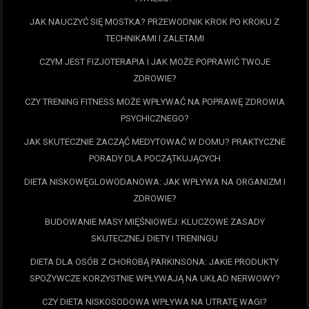
JAK NAUCZYĆ SIĘ MOSTKA? PRZEWODNIK KROK PO KROKU Z
TECHNIKAMI I ZALETAMI
CZYM JEST FIZJOTERAPIA I JAK MOŻE POPRAWIĆ TWOJE
ZDROWIE?
CZY TRENING FITNESS MOŻE WPŁYWAĆ NA POPRAWĘ ZDROWIA
PSYCHICZNEGO?
JAK SKUTECZNIE ZACZĄĆ MEDYTOWAĆ W DOMU? PRAKTYCZNE
PORADY DLA POCZĄTKUJĄCYCH
DIETA NISKOWĘGLOWODANOWA: JAK WPŁYWA NA ORGANIZM I
ZDROWIE?
BUDOWANIE MASY MIĘŚNIOWEJ: KLUCZOWE ZASADY
SKUTECZNEJ DIETY I TRENINGU
DIETA DLA OSÓB Z CHOROBĄ PARKINSONA: JAKIE PRODUKTY
SPOŻYWCZE KORZYSTNIE WPŁYWAJĄ NA UKŁAD NERWOWY?
CZY DIETA NISKOSODOWA WPŁYWA NA UTRATĘ WAGI?