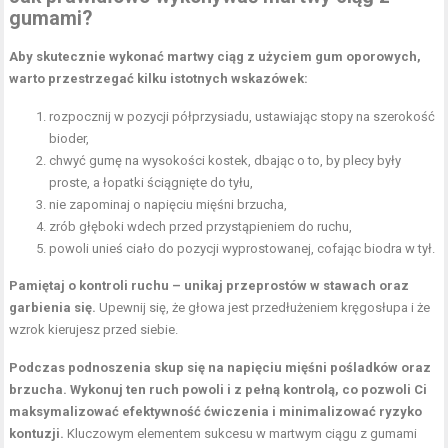
gumami?
Aby skutecznie wykonać martwy ciąg z użyciem gum oporowych,
warto przestrzegać kilku istotnych wskazówek:
rozpocznij w pozycji półprzysiadu, ustawiając stopy na szerokość
bioder,
chwyć gumę na wysokości kostek, dbając o to, by plecy były
proste, a łopatki ściągnięte do tyłu,
nie zapominaj o napięciu mięśni brzucha,
zrób głęboki wdech przed przystąpieniem do ruchu,
powoli unieś ciało do pozycji wyprostowanej, cofając biodra w tył.
Pamiętaj o kontroli ruchu – unikaj przeprostów w stawach oraz
garbienia się.
Upewnij się, że głowa jest przedłużeniem kręgosłupa i że
wzrok kierujesz przed siebie.
Podczas podnoszenia skup się na napięciu mięśni pośladków oraz
brzucha.
Wykonuj ten ruch powoli i z pełną kontrolą, co pozwoli Ci
maksymalizować efektywność ćwiczenia i minimalizować ryzyko
kontuzji.
Kluczowym elementem sukcesu w martwym ciągu z gumami