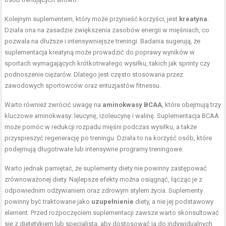
Kolejnym suplementem, który może przynieść korzyści, jest
kreatyna
.
Działa ona na zasadzie zwiększenia zasobów energii w mięśniach, co
pozwala na dłuższe i intensywniejsze treningi. Badania sugerują, że
suplementacja kreatyną może prowadzić do poprawy wyników w
sportach wymagających krótkotrwałego wysiłku, takich jak sprinty czy
podnoszenie ciężarów. Dlatego jest często stosowana przez
zawodowych sportowców oraz entuzjastów fitnessu.
Warto również zwrócić uwagę na
aminokwasy BCAA
, które obejmują trzy
kluczowe aminokwasy: leucynę, izoleucynę i walinę. Suplementacja BCAA
może pomóc w redukcji rozpadu mięśni podczas wysiłku, a także
przyspieszyć regenerację po treningu. Działa to na korzyść osób, które
podejmują długotrwałe lub intensywne programy treningowe.
Warto jednak pamiętać, że suplementy diety nie powinny zastępować
zrównoważonej diety. Najlepsze efekty można osiągnąć, łącząc je z
odpowiednim odżywianiem oraz zdrowym stylem życia. Suplementy
powinny być traktowane jako
uzupełnienie
diety, a nie jej podstawowy
element. Przed rozpoczęciem suplementacji zawsze warto skonsultować
się z dietetykiem lub specjalistą, aby dostosować ją do indywidualnych