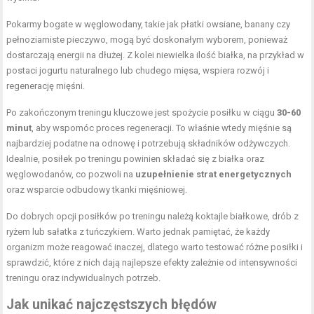
Pokarmy bogate w węglowodany, takie jak płatki owsiane, banany czy
pełnoziarniste pieczywo, mogą być doskonałym wyborem, ponieważ
dostarczają energii na dłużej. Z kolei niewielka ilość białka, na przykład w
postaci jogurtu naturalnego lub chudego mięsa, wspiera rozwój i
regenerację mięśni.
Po zakończonym treningu kluczowe jest spożycie posiłku w ciągu
30-60
minut
, aby wspomóc proces regeneracji. To właśnie wtedy mięśnie są
najbardziej podatne na odnowę i potrzebują składników odżywczych.
Idealnie, posiłek po treningu powinien składać się z białka oraz
węglowodanów, co pozwoli na
uzupełnienie strat energetycznych
oraz wsparcie odbudowy tkanki mięśniowej.
Do dobrych opcji posiłków po treningu należą koktajle białkowe, drób z
ryżem lub sałatka z tuńczykiem. Warto jednak pamiętać, że każdy
organizm może reagować inaczej, dlatego warto testować różne posiłki i
sprawdzić, które z nich dają najlepsze efekty zależnie od intensywności
treningu oraz indywidualnych potrzeb.
Jak unikać najczęstszych błędów