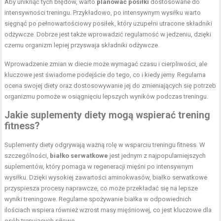
Aby uniknąć tych błędów, warto
planować posiłki
dostosowane do
intensywności treningu. Przykładowo, po intensywnym wysiłku warto
sięgnąć po pełnowartościowy posiłek, który uzupełni utracone składniki
odżywcze. Dobrze jest także wprowadzić regularność w jedzeniu, dzięki
czemu organizm lepiej przyswaja składniki odżywcze.
Wprowadzenie zmian w diecie może wymagać czasu i cierpliwości, ale
kluczowe jest świadome podejście do tego, co i kiedy jemy. Regularna
ocena swojej diety oraz dostosowywanie jej do zmieniających się potrzeb
organizmu pomoże w osiągnięciu lepszych wyników podczas treningu.
Jakie suplementy diety mogą wspierać trening
fitness?
Suplementy diety odgrywają ważną rolę w wsparciu treningu fitness. W
szczególności,
białko serwatkowe
jest jednym z najpopularniejszych
suplementów, który pomaga w regeneracji mięśni po intensywnym
wysiłku. Dzięki wysokiej zawartości aminokwasów, białko serwatkowe
przyspiesza procesy naprawcze, co może przekładać się na lepsze
wyniki treningowe. Regularne spożywanie białka w odpowiednich
ilościach wspiera również wzrost masy mięśniowej, co jest kluczowe dla
osób trenujących siłowo.