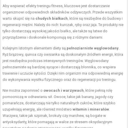
Aby wspierać efekty treningu fitness, kluczowe jest dostarczanie
organizmowi odpowiednich składników odżywczych. Przede wszystkim
warto skupić się na
chudych białkach
, które są niezbędne do budowy i
regeneracji mięśni. Należy do nich: kurczak, ryby oraz jaja. Te produkty nie
tylko dostarczają wysokiej jakości białko, ale także są łatwe do
przyrządzenia i doskonale komponują się z różnymi daniami.
Kolejnym istotnym elementem diety są
pełnoziarniste węglowodany
.
Ryż brązowy, quinoa czy owsianka są doskonałym źródłem energii, która
jest niezbędna podczas intensywnych treningów. Węglowodany
pełnoziarniste są bardziej sycące i dostarczają błonnika, co wspiera
trawienie i uczucie sytości. Dzięki nim organizm ma odpowiednią energię
do wykonywania wysiłku fizycznego oraz do regeneracji po treningu.
Nie można zapomnieć o
owocach i warzywach
, które pełnią rolę
pomocniczą w odnawianiu sił. Owoce, takie jak banany, jagody czy
pomarańcze, dostarczają nie tylko naturalnych cukrów, które szybko
uzupełniają energię, ale również mnóstwo
witamin i minerałów
.
Warzywa, takie jak szpinak, brokuły czy marchew, są bogate w
antyoksydanty, które pomagają w walce ze stresem oksydacyjnym