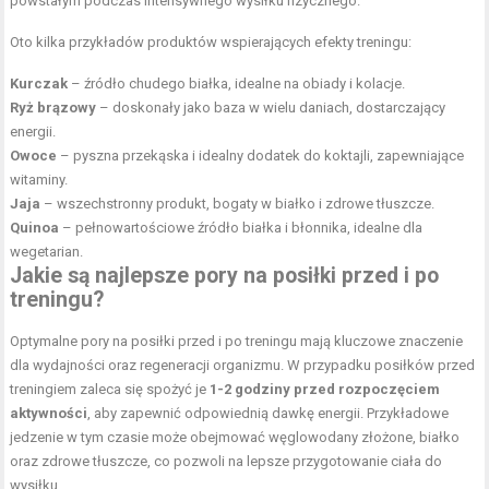
powstałym podczas intensywnego wysiłku fizycznego.
Oto kilka przykładów produktów wspierających efekty treningu:
Kurczak
– źródło chudego białka, idealne na obiady i kolacje.
Ryż brązowy
– doskonały jako baza w wielu daniach, dostarczający
energii.
Owoce
– pyszna przekąska i idealny dodatek do koktajli, zapewniające
witaminy.
Jaja
– wszechstronny produkt, bogaty w białko i zdrowe tłuszcze.
Quinoa
– pełnowartościowe źródło białka i błonnika, idealne dla
wegetarian.
Jakie są najlepsze pory na posiłki przed i po
treningu?
Optymalne pory na posiłki przed i po treningu mają kluczowe znaczenie
dla wydajności oraz regeneracji organizmu. W przypadku posiłków przed
treningiem zaleca się spożyć je
1-2 godziny przed rozpoczęciem
aktywności
, aby zapewnić odpowiednią dawkę energii. Przykładowe
jedzenie w tym czasie może obejmować węglowodany złożone, białko
oraz zdrowe tłuszcze, co pozwoli na lepsze przygotowanie ciała do
wysiłku.