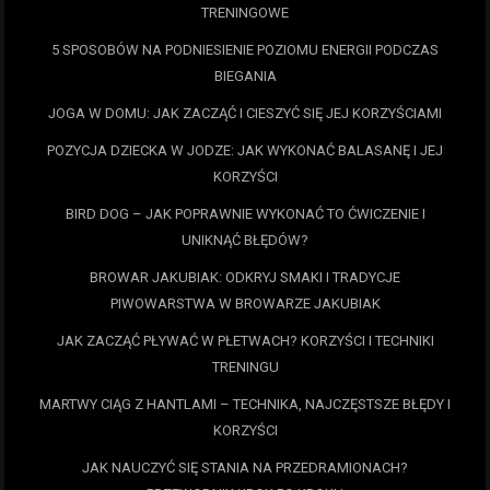
TRENINGOWE
5 SPOSOBÓW NA PODNIESIENIE POZIOMU ENERGII PODCZAS
BIEGANIA
JOGA W DOMU: JAK ZACZĄĆ I CIESZYĆ SIĘ JEJ KORZYŚCIAMI
POZYCJA DZIECKA W JODZE: JAK WYKONAĆ BALASANĘ I JEJ
KORZYŚCI
BIRD DOG – JAK POPRAWNIE WYKONAĆ TO ĆWICZENIE I
UNIKNĄĆ BŁĘDÓW?
BROWAR JAKUBIAK: ODKRYJ SMAKI I TRADYCJE
PIWOWARSTWA W BROWARZE JAKUBIAK
JAK ZACZĄĆ PŁYWAĆ W PŁETWACH? KORZYŚCI I TECHNIKI
TRENINGU
MARTWY CIĄG Z HANTLAMI – TECHNIKA, NAJCZĘSTSZE BŁĘDY I
KORZYŚCI
JAK NAUCZYĆ SIĘ STANIA NA PRZEDRAMIONACH?