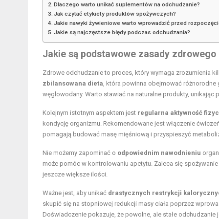
Dlaczego warto unikać suplementów na odchudzanie?
Jak czytać etykiety produktów spożywczych?
Jakie nawyki żywieniowe warto wprowadzić przed rozpoczęc
Jakie są najczęstsze błędy podczas odchudzania?
Jakie są podstawowe zasady zdrowego
Zdrowe odchudzanie to proces, który wymaga zrozumienia k
zbilansowana dieta
, która powinna obejmować różnorodne g
węglowodany. Warto stawiać na naturalne produkty, unikając p
Kolejnym istotnym aspektem jest
regularna aktywność fizy
kondycję organizmu. Rekomendowane jest włączenie ćwiczeń a
pomagają budować masę mięśniową i przyspieszyć metaboli
Nie możemy zapominać o
odpowiednim nawodnieniu
organi
może pomóc w kontrolowaniu apetytu. Zaleca się spożywanie c
jeszcze większe ilości.
Ważne jest, aby unikać
drastycznych restrykcji kaloryczn
skupić się na stopniowej redukcji masy ciała poprzez wprow
Doświadczenie pokazuje, że powolne, ale stałe odchudzanie j