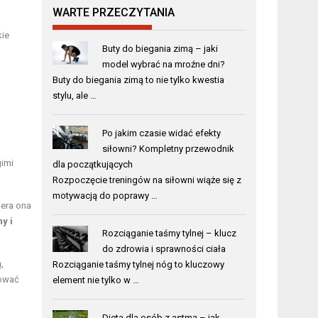
WARTE PRZECZYTANIA
kie
Buty do biegania zimą – jaki
model wybrać na mroźne dni?
Buty do biegania zimą to nie tylko kwestia
stylu, ale …
Po jakim czasie widać efekty
siłowni? Kompletny przewodnik
gimi
dla początkujących
Rozpoczęcie treningów na siłowni wiąże się z
motywacją do poprawy …
iera ona
y i
Rozciąganie taśmy tylnej – klucz
do zdrowia i sprawności ciała
,
Rozciąganie taśmy tylnej nóg to kluczowy
mować
element nie tylko w …
Dieta dla osób z astmą – jak