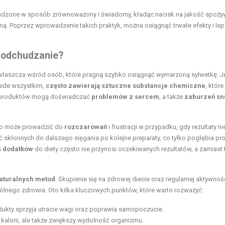
dzone w sposób zrównoważony i świadomy, kładąc nacisk na jakość spoż
ną. Poprzez wprowadzenie takich praktyk, można osiągnąć trwałe efekty i le
 odchudzanie?
zwłaszcza wśród osób, które pragną szybko osiągnąć wymarzoną sylwetkę. 
zede wszystkim,
często zawierają sztuczne substancje chemiczne
, któr
h produktów mogą doświadczać
problemów z sercem
, a także
zaburzeń sn
 co może prowadzić do
rozczarowań
i frustracji w przypadku, gdy rezultaty ni
 skłonnych do dalszego sięgania po kolejne preparaty, co tylko pogłębia pr
 dodatków
do diety często nie przynosi oczekiwanych rezultatów, a zamiast
aturalnych metod
. Skupienie się na zdrowej diecie oraz regularnej aktywnoś
 ogólnego zdrowia. Oto kilka kluczowych punktów, które warto rozważyć:
ukty sprzyja utracie wagi oraz poprawia samopoczucie.
kalorii, ale także zwiększy wydolność organizmu.