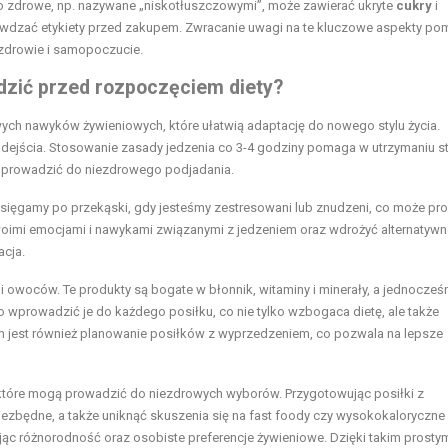
o zdrowe, np. nazywane „niskotłuszczowymi”, może zawierać ukryte
cukry
i
rawdzać etykiety przed zakupem. Zwracanie uwagi na te kluczowe aspekty p
 zdrowie i samopoczucie.
dzić przed rozpoczęciem diety?
ch nawyków żywieniowych, które ułatwią adaptację do nowego stylu życia.
dejścia. Stosowanie zasady jedzenia co 3-4 godziny pomaga w utrzymaniu s
 prowadzić do niezdrowego podjadania.
o sięgamy po przekąski, gdy jesteśmy zestresowani lub znudzeni, co może pr
oimi emocjami i nawykami związanymi z jedzeniem oraz wdrożyć alternatywn
acja.
owoców. Te produkty są bogate w błonnik, witaminy i minerały, a jednocześ
o wprowadzić je do każdego posiłku, co nie tylko wzbogaca dietę, ale także
jest również planowanie posiłków z wyprzedzeniem, co pozwala na lepsze
 które mogą prowadzić do niezdrowych wyborów. Przygotowując posiłki z
zbędne, a także uniknąć skuszenia się na fast foody czy wysokokaloryczne
ąc różnorodność oraz osobiste preferencje żywieniowe. Dzięki takim prosty