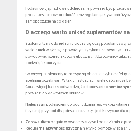
Podsumowując, zdrowe odchudzanie powinno być przeprowa
produktów, ich różnorodność oraz regularną aktywność fizycz
samopoczucie na co dzień.
Dlaczego warto unikać suplementów na
Suplementy na odchudzanie cieszą się dużą popularnością, 
wiele z nich wiąże się z poważnymi ryzykami zdrowotnymi. Pr
powodować szereg skutków ubocznych. Użytkownicy takic
obniżają jakość życia.
Co więcej, suplementy te zazwyczaj obiecują szybkie efekty,
spełniają oczekiwań. W takich sytuacjach wiele osób może być
Coraz więcej badań potwierdza, że stosowanie
chemicznych
prowadzi do odwrotnych skutków.
Najlepszym podejściem do odchudzania jest wykorzystanie
n
fizycznej przynosi długotrwałe rezultaty i jest korzystne dla
Zdrowa dieta
bogata w owoce, warzywa i pełnoziarniste prod
Regularna aktywność fizyczna
nie tylko pomoże w spalaniu 