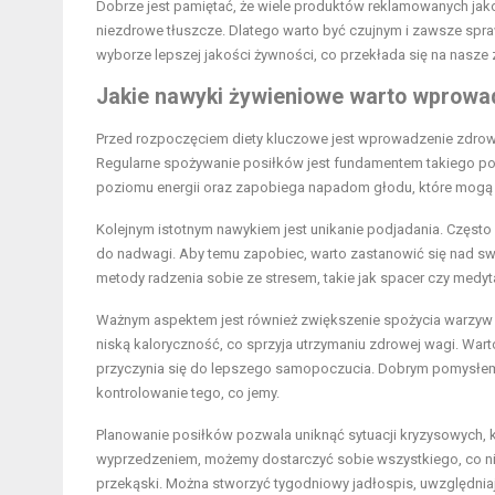
Dobrze jest pamiętać, że wiele produktów reklamowanych jak
niezdrowe tłuszcze. Dlatego warto być czujnym i zawsze sp
wyborze lepszej jakości żywności, co przekłada się na nasze
Jakie nawyki żywieniowe warto wprowa
Przed rozpoczęciem diety kluczowe jest wprowadzenie zdrowy
Regularne spożywanie posiłków jest fundamentem takiego po
poziomu energii oraz zapobiega napadom głodu, które mogą
Kolejnym istotnym nawykiem jest unikanie podjadania. Częst
do nadwagi. Aby temu zapobiec, warto zastanowić się nad sw
metody radzenia sobie ze stresem, takie jak spacer czy medyt
Ważnym aspektem jest również zwiększenie spożycia warzyw i 
niską kaloryczność, co sprzyja utrzymaniu zdrowej wagi. Wart
przyczynia się do lepszego samopoczucia. Dobrym pomysłem 
kontrolowanie tego, co jemy.
Planowanie posiłków pozwala uniknąć sytuacji kryzysowych,
wyprzedzeniem, możemy dostarczyć sobie wszystkiego, co nie
przekąski. Można stworzyć tygodniowy jadłospis, uwzględniaj