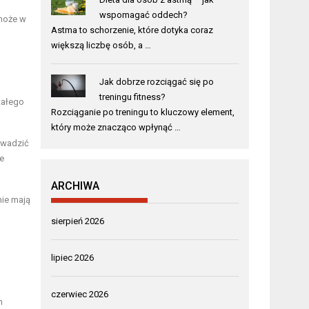
wspomagać oddech?
omoże w
Astma to schorzenie, które dotyka coraz
większą liczbę osób, a …
Jak dobrze rozciągać się po
treningu fitness?
tałego
Rozciąganie po treningu to kluczowy element,
który może znacząco wpłynąć …
owadzić
e
ARCHIWA
nie mają
sierpień 2026
lipiec 2026
czerwiec 2026
m