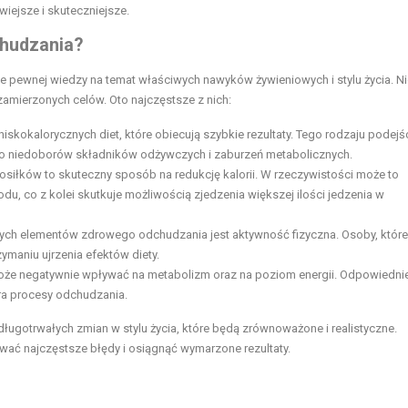
ejsze i skuteczniejsze.
chudzania?
e pewnej wiedzy na temat właściwych nawyków żywieniowych i stylu życia. Nie
zamierzonych celów. Oto najczęstsze z nich:
skokalorycznych diet, które obiecują szybkie rezultaty. Tego rodzaju podejśc
ć do niedoborów składników odżywczych i zaburzeń metabolicznych.
osiłków to skuteczny sposób na redukcję kalorii. W rzeczywistości może to
u, co z kolei skutkuje możliwością zjedzenia większej ilości jedzenia w
ch elementów zdrowego odchudzania jest aktywność fizyczna. Osoby, które
ymaniu ujrzenia efektów diety.
 może negatywnie wpływać na metabolizm oraz na poziom energii. Odpowiedni
iera procesy odchudzania.
ugotrwałych zmian w stylu życia, które będą zrównoważone i realistyczne.
ować najczęstsze błędy i osiągnąć wymarzone rezultaty.