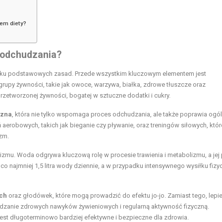
iem diety?
 odchudzania?
ilku podstawowych zasad. Przede wszystkim kluczowym elementem jest
rupy żywności, takie jak owoce, warzywa, białka, zdrowe tłuszcze oraz
rzetworzonej żywności, bogatej w sztuczne dodatki i cukry.
czna
, która nie tylko wspomaga proces odchudzania, ale także poprawia ogó
erobowych, takich jak bieganie czy pływanie, oraz treningów siłowych, któr
zm.
zmu. Woda odgrywa kluczową rolę w procesie trawienia i metabolizmu, a jej 
o najmniej 1,5 litra wody dziennie, a w przypadku intensywnego wysiłku fiz
ych
oraz głodówek, które mogą prowadzić do efektu jo-jo. Zamiast tego, lepie
adzanie zdrowych nawyków żywieniowych i regularną aktywność fizyczną.
est długoterminowo bardziej efektywne i bezpieczne dla zdrowia.