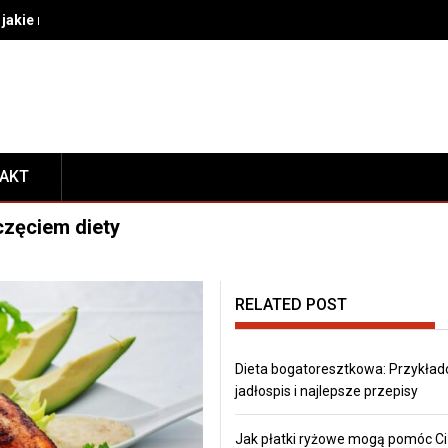
akie rozwiązania wybrać do bezpiecznego transportu i prezentacj
TAKT
częciem diety
RELATED POST
Dieta bogatoresztkowa: Przykła
jadłospis i najlepsze przepisy
Jak płatki ryżowe mogą pomóc Ci