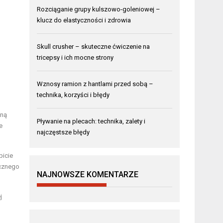
Rozciąganie grupy kulszowo-goleniowej –
klucz do elastyczności i zdrowia
Skull crusher – skuteczne ćwiczenie na
tricepsy i ich mocne strony
Wznosy ramion z hantlami przed sobą –
technika, korzyści i błędy
lną
Pływanie na plecach: technika, zalety i
e
najczęstsze błędy
picie
ycznego
NAJNOWSZE KOMENTARZE
j