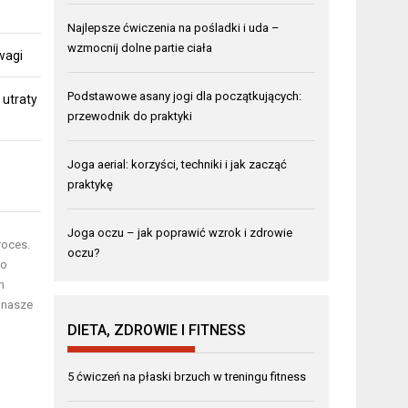
Najlepsze ćwiczenia na pośladki i uda –
wzmocnij dolne partie ciała
 wagi
Podstawowe asany jogi dla początkujących:
 utraty
przewodnik do praktyki
Joga aerial: korzyści, techniki i jak zacząć
praktykę
Joga oczu – jak poprawić wzrok i zdrowie
roces.
oczu?
do
h
 nasze
DIETA, ZDROWIE I FITNESS
5 ćwiczeń na płaski brzuch w treningu fitness