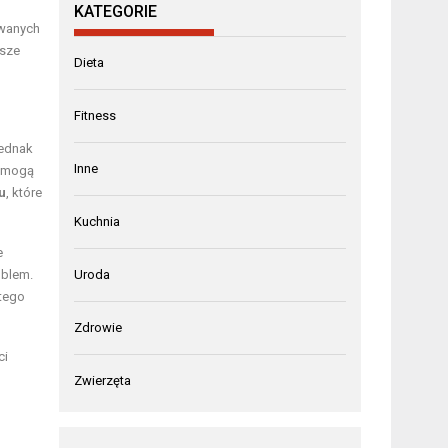
KATEGORIE
ywanych
psze
Dieta
Fitness
Jednak
Inne
e mogą
u
, które
Kuchnia
e
oblem.
Uroda
 tego
Zdrowie
ci
Zwierzęta