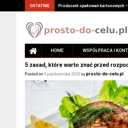
Skip
OSTATNIE
Producent opakowań kartonowych – j
to
content
HOME
WSPÓŁPRACA I KON
5 zasad, które warto znać przed rozpo
prosto-do-celu.pl
Posted on
5 października 2020
by