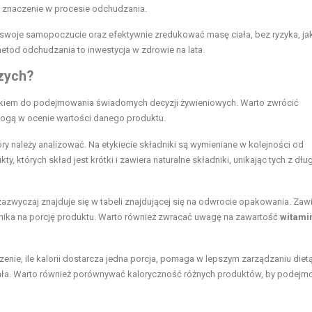
 znaczenie w procesie odchudzania.
 swoje samopoczucie oraz efektywnie zredukować masę ciała, bez ryzyka, ja
etod odchudzania to inwestycja w zdrowie na lata.
zych?
okiem do podejmowania świadomych decyzji żywieniowych. Warto zwrócić
ogą w ocenie wartości danego produktu.
ry należy analizować. Na etykiecie składniki są wymieniane w kolejności od
, których skład jest krótki i zawiera naturalne składniki, unikając tych z dłu
 zazwyczaj znajduje się w tabeli znajdującej się na odwrocie opakowania. Zaw
nnika na porcję produktu. Warto również zwracać uwagę na zawartość
witamin
nie, ile kalorii dostarcza jedna porcja, pomaga w lepszym zarządzaniu dietą
 ciała. Warto również porównywać kaloryczność różnych produktów, by podej