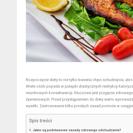
Rozpoczęcie diety to nie tylko kwestia chęci schudnięcia, ale
Wiele osób popada w pułapki drastycznych restrykcji kalory
niezdrowych konsekwencji. Kluczowe jest przyjęcie zdrowego
żywieniowych. Przed przystąpieniem do diety warto wprowad
wysiłki. Zastosowanie kilku prostych zasad pomoże w osiągni
Spis treści
Jakie są podstawowe zasady zdrowego odchudzania?