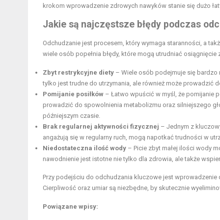
krokom wprowadzenie zdrowych nawyków stanie się dużo łatwi
Jakie są najczęstsze błędy podczas od
Odchudzanie jest procesem, który wymaga staranności, a takż
wiele osób popełnia błędy, które mogą utrudniać osiągnięcie 
Zbyt restrykcyjne diety
– Wiele osób podejmuje się bardzo ni
tylko jest trudne do utrzymania, ale również może prowadzi
Pomijanie posiłków
– Łatwo wpuścić w myśl, że pomijanie p
prowadzić do spowolnienia metabolizmu oraz silniejszego głod
późniejszym czasie.
Brak regularnej aktywności fizycznej
– Jednym z kluczowy
angażują się w regularny ruch, mogą napotkać trudności w utrz
Niedostateczna ilość wody
– Picie zbyt małej ilości wody
nawodnienie jest istotne nie tylko dla zdrowia, ale także wsp
Przy podejściu do odchudzania kluczowe jest wprowadzenie dł
Cierpliwość oraz umiar są niezbędne, by skutecznie wyelimin
Powiązane wpisy: