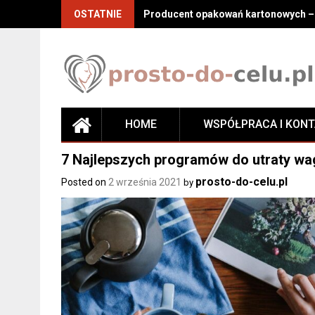
Skip
OSTATNIE
Producent opakowań kartonowych – j
to
content
HOME
WSPÓŁPRACA I KON
7 Najlepszych programów do utraty wag
prosto-do-celu.pl
Posted on
2 września 2021
by