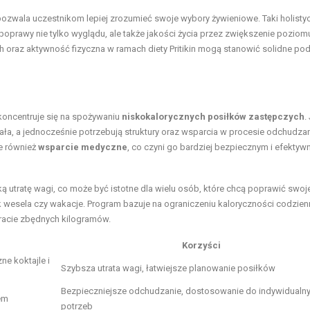
o pozwala uczestnikom lepiej zrozumieć swoje wybory żywieniowe. Taki holisty
rawy nie tylko wyglądu, ale także jakości życia przez zwiększenie poziom
 oraz aktywność fizyczna w ramach diety Pritikin mogą stanowić solidne po
koncentruje się na spożywaniu
niskokalorycznych posiłków zastępczych
.
a, a jednocześnie potrzebują struktury oraz wsparcia w procesie odchudzan
e również
wsparcie medyczne
, co czyni go bardziej bezpiecznym i efekty
 utratę wagi, co może być istotne dla wielu osób, które chcą poprawić swoj
k wesela czy wakacje. Program bazuje na ograniczeniu kaloryczności codzien
tracie zbędnych kilogramów.
Korzyści
e koktajle i
Szybsza utrata wagi, łatwiejsze planowanie posiłków
Bezpieczniejsze odchudzanie, dostosowanie do indywidualn
em
potrzeb