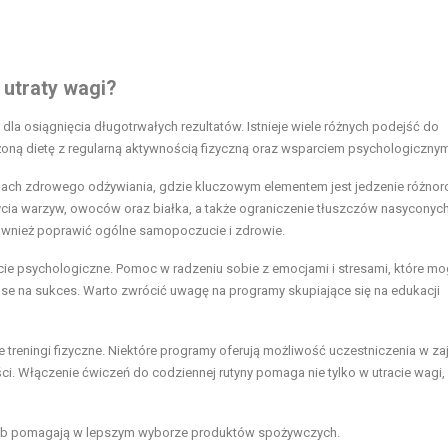
 utraty wagi?
a osiągnięcia długotrwałych rezultatów. Istnieje wiele różnych podejść do
ną dietę z regularną aktywnością fizyczną oraz wsparciem psychologicznym
adach zdrowego odżywiania, gdzie kluczowym elementem jest jedzenie różno
cia warzyw, owoców oraz białka, a także ograniczenie tłuszczów nasyconych
również poprawić ogólne samopoczucie i zdrowie.
ie psychologiczne. Pomoc w radzeniu sobie z emocjami i stresami, które m
e na sukces. Warto zwrócić uwagę na programy skupiające się na edukacji
 treningi fizyczne. Niektóre programy oferują możliwość uczestniczenia w za
 Włączenie ćwiczeń do codziennej rutyny pomaga nie tylko w utracie wagi, 
zeb pomagają w lepszym wyborze produktów spożywczych.