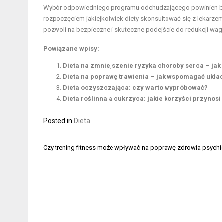
Wybór odpowiedniego programu odchudzającego powinien być 
rozpoczęciem jakiejkolwiek diety skonsultować się z lekarzem 
pozwoli na bezpieczne i skuteczne podejście do redukcji wagi
Powiązane wpisy:
Dieta na zmniejszenie ryzyka choroby serca – jak
Dieta na poprawę trawienia – jak wspomagać ukł
Dieta oczyszczająca: czy warto wypróbować?
Dieta roślinna a cukrzyca: jakie korzyści przynosi
Posted in
Dieta
Nawigacja
Czy trening fitness może wpływać na poprawę zdrowia psych
wpisu