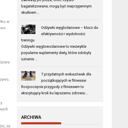
bagatelizowane, mogą być nieprzyjemnym
skutkiem …
ylko w
Odżywki węglodanowe – klucz do
łowo
efektywności i wydolności
treningu
Odżywki węglowodanowe to niezwykle
popularne suplementy diety, które zdobyły
uznanie …
Opiera
7 przydatnych wskazówek dla
czywo,
początkujących w fitnessie
Rozpoczęcie przygody z fitnessem to
ekscytujący krok ku lepszemu zdrowiu …
ty
owych
ARCHIWA
ić, ile