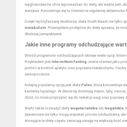
węglowodanów chce wprowadzać do diety, ale ważne jest, aby 
warzywa. Koncentruje się tu również na regularnej aktywności
Dzięki tej trójfazowej strukturze, dieta South Beach nie tylko s
metabolizm
. Przemyślane podejście do diety sprawia, że m
dłuższej perspektywie.
Jakie inne programy odchudzające war
Wśród programów odchudzających istnieje wiele opcji, które 
Przykładem jest
Intermittent Fasting
, znane również jako po
pomóc w kontroli apetytu oraz poprawie metabolizmu. Osoby 
samopoczucie.
Kolejną popularną opcją jest dieta
Paleo
, która koncentruje 
kamienia łupanego. W diecie tej dominują mięso, ryby, owoce,
zbóż, co może przyczynić się do redukcji wagi oraz poprawy 
Warto także rozważyć diety
wegetariańskie
lub
wegańskie
, 
żywieniowe nie tylko mogą wspierać proces odchudzania, ale
stosujące te diety często zwracają uwagę na większą ilość 