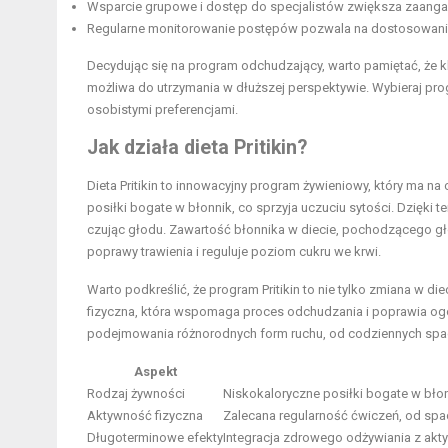
Wsparcie grupowe i dostęp do specjalistów zwiększa zaanga
Regularne monitorowanie postępów pozwala na dostosowanie 
Decydując się na program odchudzający, warto pamiętać, że klu
możliwa do utrzymania w dłuższej perspektywie. Wybieraj pro
osobistymi preferencjami.
Jak działa dieta Pritikin?
Dieta Pritikin to innowacyjny program żywieniowy, który ma na
posiłki bogate w błonnik, co sprzyja uczuciu sytości. Dzięki 
czując głodu. Zawartość błonnika w diecie, pochodzącego gł
poprawy trawienia i reguluje poziom cukru we krwi.
Warto podkreślić, że program Pritikin to nie tylko zmiana w di
fizyczna, która wspomaga proces odchudzania i poprawia ogól
podejmowania różnorodnych form ruchu, od codziennych spa
Aspekt
Rodzaj żywności
Niskokaloryczne posiłki bogate w błon
Aktywność fizyczna
Zalecana regularność ćwiczeń, od spa
Długoterminowe efekty
Integracja zdrowego odżywiania z akty