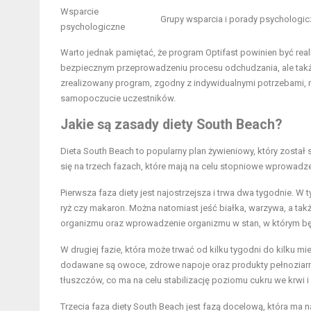
Wsparcie
Grupy wsparcia i porady psychologi
psychologiczne
Warto jednak pamiętać, że program Optifast powinien być rea
bezpiecznym przeprowadzeniu procesu odchudzania, ale takż
zrealizowany program, zgodny z indywidualnymi potrzebami, 
samopoczucie uczestników.
Jakie są zasady diety South Beach?
Dieta South Beach to popularny plan żywieniowy, który zosta
się na trzech fazach, które mają na celu stopniowe wprowa
Pierwsza faza diety jest najostrzejsza i trwa dwa tygodnie. W
ryż czy makaron. Można natomiast jeść białka, warzywa, a tak
organizmu oraz wprowadzenie organizmu w stan, w którym będ
W drugiej fazie, która może trwać od kilku tygodni do kilku
dodawane są owoce, zdrowe napoje oraz produkty pełnoziarnis
tłuszczów, co ma na celu stabilizację poziomu cukru we krwi i
Trzecia faza diety South Beach jest fazą docelową, która ma na