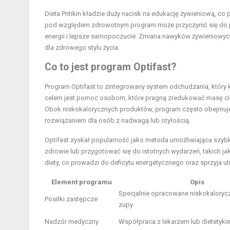
Dieta Pritikin kładzie duży nacisk na edukację żywieniową, c
pod względem zdrowotnym program może przyczynić się do pop
energii i lepsze samopoczucie. Zmiana nawyków żywieniowych
dla zdrowego stylu życia.
Co to jest program Optifast?
Program Optifast to zintegrowany system odchudzania, który 
celem jest pomoc osobom, które pragną zredukować masę ciał
Obok niskokalorycznych produktów, program często obejmuj
rozwiązaniem dla osób z nadwagą lub otyłością.
Optifast zyskał popularność jako metoda umożliwiająca szybką
zdrowie lub przygotować się do istotnych wydarzeń, takich ja
diety, co prowadzi do deficytu energetycznego oraz sprzyja u
Element programu
Opis
Specjalnie opracowane niskokaloryczn
Posiłki zastępcze
zupy
Nadzór medyczny
Współpraca z lekarzem lub dietetyki