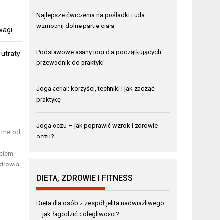
Najlepsze ćwiczenia na pośladki i uda –
wzmocnij dolne partie ciała
 wagi
Podstawowe asany jogi dla początkujących:
 utraty
przewodnik do praktyki
Joga aerial: korzyści, techniki i jak zacząć
praktykę
Joga oczu – jak poprawić wzrok i zdrowie
e metod,
oczu?
rciem
drowia.
DIETA, ZDROWIE I FITNESS
Dieta dla osób z zespół jelita nadwrażliwego
– jak łagodzić dolegliwości?