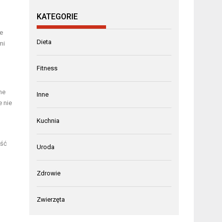
KATEGORIE
ie
Dieta
mi
Fitness
ne
Inne
e nie
Kuchnia
ość
Uroda
o
Zdrowie
Zwierzęta