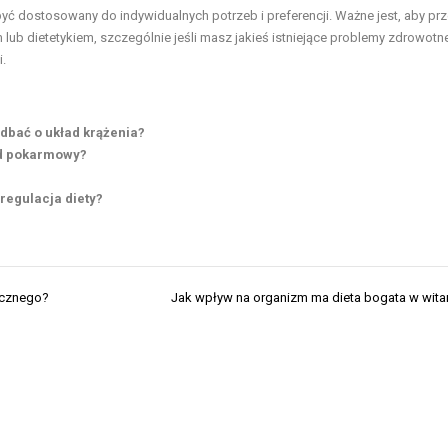
dostosowany do indywidualnych potrzeb i preferencji. Ważne jest, aby pr
lub dietetykiem, szczególnie jeśli masz jakieś istniejące problemy zdrowotne
.
 dbać o układ krążenia?
ad pokarmowy?
 regulacja diety?
icznego?
Jak wpływ na organizm ma dieta bogata w wit