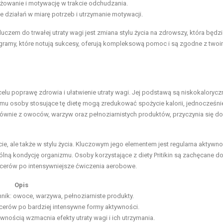
żowanie i motywację w trakcie odchudzania.
działań w miarę potrzeb i utrzymanie motywacji.
czem do trwałej utraty wagi jest zmiana stylu życia na zdrowszy, która będz
gramy, które notują sukcesy, oferują kompleksową pomoc i są zgodne z twoi
 celu poprawę zdrowia i ułatwienie utraty wagi. Jej podstawą są niskokalorycz
temu osoby stosujące tę dietę mogą zredukować spożycie kalorii, jednocześni
ównie z owoców, warzyw oraz pełnoziarnistych produktów, przyczynia się do
ecie, ale także w stylu życia. Kluczowym jego elementem jest regularna aktywn
ną kondycję organizmu. Osoby korzystające z diety Pritikin są zachęcane d
cerów po intensywniejsze ćwiczenia aerobowe.
Opis
nik: owoce, warzywa, pełnoziarniste produkty.
cerów po bardziej intensywne formy aktywności.
wnością wzmacnia efekty utraty wagi i ich utrzymania.