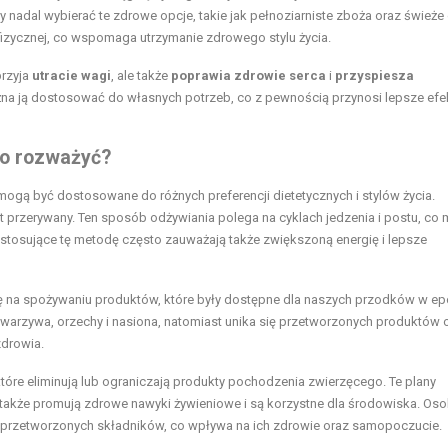
nadal wybierać te zdrowe opcje, takie jak pełnoziarniste zboża oraz świeże
 fizycznej, co wspomaga utrzymanie zdrowego stylu życia.
przyja
utracie wagi
, ale także
poprawia zdrowie serca
i
przyspiesza
ożna ją dostosować do własnych potrzeb, co z pewnością przynosi lepsze efe
to rozważyć?
mogą być dostosowane do różnych preferencji dietetycznych i stylów życia.
st przerywany. Ten sposób odżywiania polega na cyklach jedzenia i postu, co
stosujące tę metodę często zauważają także zwiększoną energię i lepsze
się na spożywaniu produktów, które były dostępne dla naszych przodków w e
 warzywa, orzechy i nasiona, natomiast unika się przetworzonych produktów 
zdrowia.
które eliminują lub ograniczają produkty pochodzenia zwierzęcego. Te plany
 także promują zdrowe nawyki żywieniowe i są korzystne dla środowiska. Os
nieprzetworzonych składników, co wpływa na ich zdrowie oraz samopoczucie.