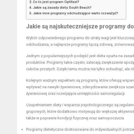
Co to jest program Optifast?
Jakie są zasady diety South Beach?
Jakie inne programy odchudzające warto rozważyć?
Jakie są najskuteczniejsze programy do
Wybór odpowiedniego programu do utraty wagi jest kluczowy dl
odchudzania, a najlepsze programy łączą zdrową, zrównoważo
Jednym z popularniejszych podejść jest dieta oparta na zas
produktów. Programy takie często zalecają zwiększenie spoży
cukrów prostych. Dzięki temu można nie tylko schudnąć, ale 
Kolejnym ważnym aspektem są programy, które oferują wsparc
wpływać na nawyki żywieniowe, zdecydowanie zwiększa szans
żywieniowej oraz rozwijające umiejętności samoregulacji.
Uzupełnieniem diety i wsparcia psychologicznego są regularne
grupowych, które dodatkowo motywują do większej aktywności.
także w poprawie kondycji fizycznej oraz samopoczucia.
Programy dietetyczne dostosowane do indywidualnych potr