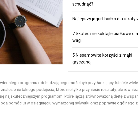
schudnąć?
Najlepszy jogurt białka dla utraty
7 Skuteczne koktajle białkowe dla
wagi
5 Niesamowite korzyści z mąki
gryczanej
owiedniego programu odchudzającego może być przytłaczający. Istnieje wiel
nalezienie takiego podejścia, które nie tylko przyniesie rezultaty, ale również
y się najskuteczniejszym programom, które łączą zrównoważoną dietę z wspa
 mogą pomóc Ci w osiągnięciu wymarzonej sylwetki oraz poprawie ogólnego z