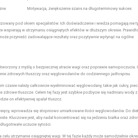
czne
Motywacja, zwiększenie szans na długoterminowy sukces
lizowany pod okiem specjalistów. Ich doświadczenie i wiedza pomagają nie t
e wspierają w utrzymaniu osiągniętych efektów w dłuższym okresie. Prawid
może przynieść zadowalające rezultaty oraz pozytywnie wpłynąć na ogólne
ł stworzony z myślą o bezpiecznej utracie wagi oraz poprawie samopoczucia. 
dzenie zdrowych tłuszczy oraz węglowodanów do codziennego jadłospisu.
 tym czasie należy całkowicie wyeliminować węglowodany, takie jak cukry, pie
że zdrowe tłuszcze. Celem tej fazy jest szybkie pozbycie się nadmiaru wody z
zie on efektywniej spalał tłuszcz.
 miesięcy, wprowadza się stopniowo umiarkowane ilości węglowodanów. Do die
te. Kluczowe jest, aby nadal koncentrować się na jedzeniu białka oraz zdr
 długotrwałe uczucie sytości.
 celu utrzymanie osiągniętej wagi. W tej fazie każdy może samodzielnie określ