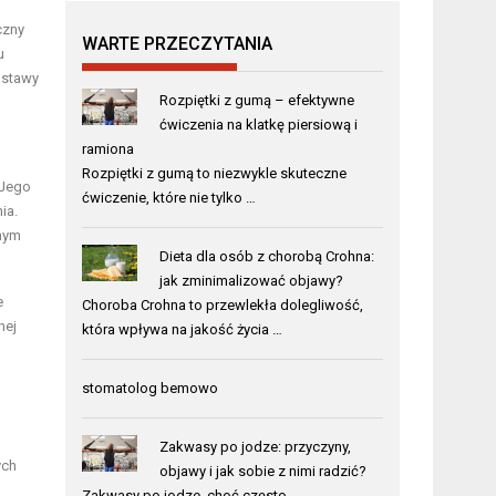
czny
WARTE PRZECZYTANIA
u
dstawy
Rozpiętki z gumą – efektywne
ćwiczenia na klatkę piersiową i
ramiona
Rozpiętki z gumą to niezwykle skuteczne
 Jego
ćwiczenie, które nie tylko …
ia.
wnym
Dieta dla osób z chorobą Crohna:
jak zminimalizować objawy?
e
Choroba Crohna to przewlekła dolegliwość,
nej
która wpływa na jakość życia …
stomatolog bemowo
Zakwasy po jodze: przyczyny,
ych
objawy i jak sobie z nimi radzić?
Zakwasy po jodze, choć często