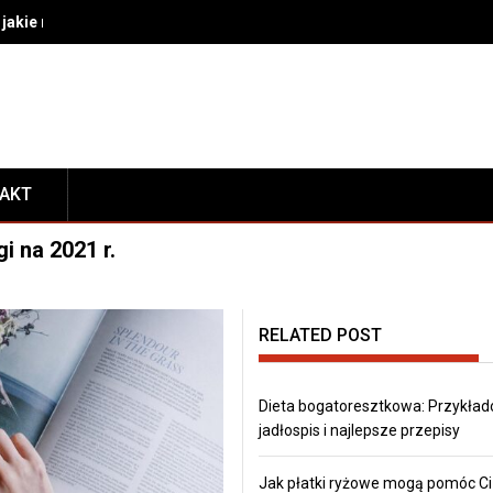
akie rozwiązania wybrać do bezpiecznego transportu i prezentacj
TAKT
i na 2021 r.
RELATED POST
Dieta bogatoresztkowa: Przykła
jadłospis i najlepsze przepisy
Jak płatki ryżowe mogą pomóc Ci