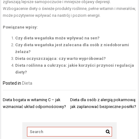
zgłaszają lepsze samopoczucie i mniejsze objawy depresji.
Wzbogacenie diety o świeże produkty roślinne, pełne witamin i minerałów,
może pozytywnie wpływać na nastrój i poziom energii.
Powiązane wpisy:
Czy dieta wegańska może wpływać na sen?
Czy dieta wegańska jest zalecana dla osób z niedoborami
żelaza?
Dieta oczyszczająca: czy warto wypróbować?
Dieta roślinna a cukrzyca: jakie korzyści przynosi regulacja
diety?
Posted in
Dieta
Nawigacja
Dieta bogata w witaminę C – jak
Dieta dla osób z alergią pokarmową:
wpisu
wzmacniać układ odpornościowy?
jak zaplanować bezpieczne posiłki?