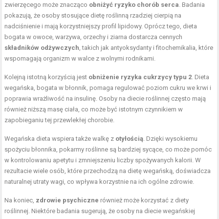
zwierzęcego może znacząco
obniżyć ryzyko chorób serca
. Badania
pokazują, że osoby stosujące dietę roślinną rzadziej cierpią na
nadciśnienie i mają korzystniejszy profil lipidowy. Oprócz tego, dieta
bogata w owoce, warzywa, orzechy i ziarna dostarcza cennych
składników odżywczych
, takich jak antyoksydanty i fitochemikalia, które
wspomagają organizm w walce z wolnymi rodnikami.
Kolejną istotną korzyścią jest
obniżenie ryzyka cukrzycy typu 2
. Dieta
wegańska, bogata w błonnik, pomaga regulować poziom cukru we krwi i
poprawia wrażliwość na insulinę. Osoby na diecie roślinnej często mają
również niższą masę ciała, co może być istotnym czynnikiem w
zapobieganiu tej przewlekłej chorobie.
Wegańska dieta wspiera także walkę z
otyłością
. Dzięki wysokiemu
spożyciu błonnika, pokarmy roślinne są bardziej sycące, co może pomóc
w kontrolowaniu apetytu i zmniejszeniu liczby spożywanych kalorii. W
rezultacie wiele osób, które przechodzą na dietę wegańską, doświadcza
naturalnej utraty wagi, co wpływa korzystnie na ich ogólne zdrowie.
Na koniec,
zdrowie psychiczne
również może korzystać z diety
roślinnej. Niektóre badania sugerują, że osoby na diecie wegańskiej