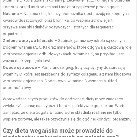
witaminę E, która działa jako silny przeciwutleniacz. Pomaga w ochronie
komórek przed uszkodzeniami i może przyspieszyć proces gojenia.
Nasiona
– Nasiona chia, lnu czy słonecznika dostarczają niezbędnych
kwasów tłuszczowych oraz błonnika, co wspiera zdrowie jelit i
przyswajanie składników odżywczych, istotnych dla regeneracji
organizmu.
Zielone warzywa liściaste
– Szpinak, jarmuż czy rukola są cennym
źródłem witamin (A, C, K) oraz minerałów, które odgrywają kluczową rolę
w procesie gojenia i odbudowy tkanek. Witamina K, na przykład, jest
ważna dla krzepnięcia krwi.
Owoce cytrusowe
– Pomarańcze, grejpfruty czy cytryny dostarczają
witaminy C, która jest niezbędna do syntezy kolagenu, a zatem kluczowa
w procesie gojenia ran. Dodatkowo, witamina C wzmacnia układ
odpornościowy.
Wprowadzenie tych produktów do codziennej diety może znacząco
zwiększyć szansę na szybsze i bardziej efektywne gojenie ran. Warto
pamiętać, że dieta bogata w różnorodne składniki roślinne nie tylko
wspiera zdrowie, ale także przyczynia się do ogólnej kondycji organizmu.
Czy dieta wegańska może prowadzić do