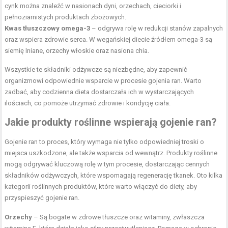
cynk można znaleźć w nasionach dyni, orzechach, cieciorki i
pełnoziarnistych produktach zbożowych.
Kwas tłuszczowy omega-3
– odgrywa rolę w redukcji stanów zapalnych
oraz wspiera zdrowie serca. W wegańskiej diecie źródłem omega-3 są
siemię lniane, orzechy włoskie oraz nasiona chia.
Wszystkie te składniki odżywcze są niezbędne, aby zapewnić
organizmowi odpowiednie wsparcie w procesie gojenia ran. Warto
zadbać, aby codzienna dieta dostarczała ich w wystarczających
ilościach, co pomoże utrzymać zdrowie i kondycję ciała.
Jakie produkty roślinne wspierają gojenie ran?
Gojenie ran to proces, który wymaga nie tylko odpowiedniej troski o
miejsca uszkodzone, ale także wsparcia od wewnątrz. Produkty roślinne
mogą odgrywać kluczową rolę w tym procesie, dostarczając cennych
składników odżywczych, które wspomagają regenerację tkanek. Oto kilka
kategorii roślinnych produktów, które warto włączyć do diety, aby
przyspieszyć gojenie ran.
Orzechy
– Są bogate w zdrowe tłuszcze oraz witaminy, zwłaszcza