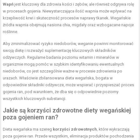
Wapń
jest kluczowy dla zdrowia kości i zębów, ale również odgrywa rolę
w procesach gojenia. Niewystarczająca ilość wapnia może wpływać na
krzepliwość krwi i skuteczność procesów naprawy tkanek. Wegańskie
źródła wapnia obejmują nasiona chia, migdały oraz wzbogacane napoje
roślinne.
Aby zminimalizować ryzyko niedoborów, weganie powinni monitorować
swoją dietę i rozważyć suplementację kluczowych składników
odżywczych. Regularne badania poziomu witamin i minerałów w
organizmie mogą pomóc w szybkim identyfikowaniu ewentualnych
niedoborów, co jest szczególnie ważne w procesie zdrowienia po
urazach. Właściwie zbilansowana dieta wegańska, bogata w
odpowiednie składniki odżywcze, może wspierać i przyspieszać proces
gojenia ran, pod warunkiem, że dba się o odpowiednie poziomy
wszystkich kluczowych substancji.
Jakie są korzyści zdrowotne diety wegańskiej
poza gojeniem ran?
Dieta wegańska ma szereg
korzyści zdrowotnych
, które wykraczają
poza gojenie ran. Przede wszystkim, eliminacja produktów pochodzenia