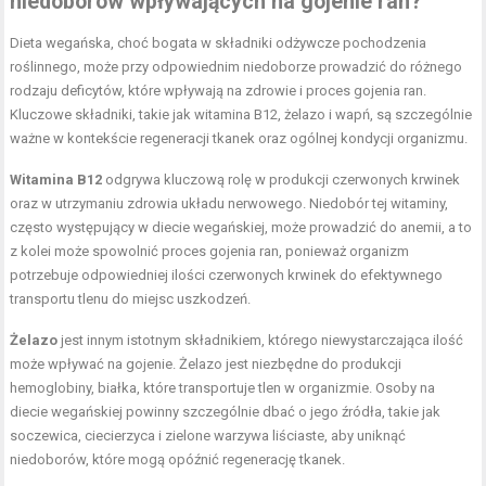
niedoborów wpływających na gojenie ran?
Dieta wegańska, choć bogata w składniki odżywcze pochodzenia
roślinnego, może przy odpowiednim niedoborze prowadzić do różnego
rodzaju deficytów, które wpływają na zdrowie i proces gojenia ran.
Kluczowe składniki, takie jak witamina B12, żelazo i wapń, są szczególnie
ważne w kontekście regeneracji tkanek oraz ogólnej kondycji organizmu.
Witamina B12
odgrywa kluczową rolę w produkcji czerwonych krwinek
oraz w utrzymaniu zdrowia układu nerwowego. Niedobór tej witaminy,
często występujący w diecie wegańskiej, może prowadzić do anemii, a to
z kolei może spowolnić proces gojenia ran, ponieważ organizm
potrzebuje odpowiedniej ilości czerwonych krwinek do efektywnego
transportu tlenu do miejsc uszkodzeń.
Żelazo
jest innym istotnym składnikiem, którego niewystarczająca ilość
może wpływać na gojenie. Żelazo jest niezbędne do produkcji
hemoglobiny, białka, które transportuje tlen w organizmie. Osoby na
diecie wegańskiej powinny szczególnie dbać o jego źródła, takie jak
soczewica, ciecierzyca i zielone warzywa liściaste, aby uniknąć
niedoborów, które mogą opóźnić regenerację tkanek.