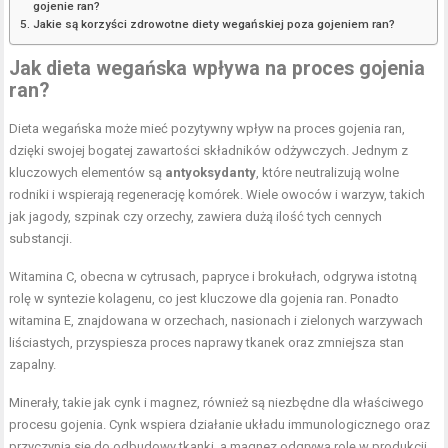
gojenie ran?
Jakie są korzyści zdrowotne diety wegańskiej poza gojeniem ran?
Jak dieta wegańska wpływa na proces gojenia
ran?
Dieta wegańska może mieć pozytywny wpływ na proces gojenia ran,
dzięki swojej bogatej zawartości składników odżywczych. Jednym z
kluczowych elementów są
antyoksydanty
, które neutralizują wolne
rodniki i wspierają regenerację komórek. Wiele owoców i warzyw, takich
jak jagody, szpinak czy orzechy, zawiera dużą ilość tych cennych
substancji.
Witamina C, obecna w cytrusach, papryce i brokułach, odgrywa istotną
rolę w syntezie kolagenu, co jest kluczowe dla gojenia ran. Ponadto
witamina E, znajdowana w orzechach, nasionach i zielonych warzywach
liściastych, przyspiesza proces naprawy tkanek oraz zmniejsza stan
zapalny.
Minerały, takie jak cynk i magnez, również są niezbędne dla właściwego
procesu gojenia. Cynk wspiera działanie układu immunologicznego oraz
przyczynia się do odbudowy tkanki, a magnez odgrywa rolę w produkcji