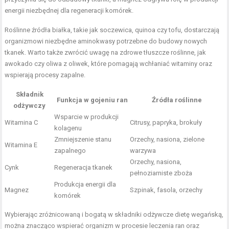
energii niezbędnej dla regeneracji komórek.
Roślinne źródła białka, takie jak soczewica, quinoa czy tofu, dostarczają
organizmowi niezbędne aminokwasy potrzebne do budowy nowych
tkanek. Warto także zwrócić uwagę na zdrowe tłuszcze roślinne, jak
awokado czy oliwa z oliwek, które pomagają wchłaniać witaminy oraz
wspierają procesy zapalne.
Składnik
Funkcja w gojeniu ran
Źródła roślinne
odżywczy
Wsparcie w produkcji
Witamina C
Citrusy, papryka, brokuły
kolagenu
Zmniejszenie stanu
Orzechy, nasiona, zielone
Witamina E
zapalnego
warzywa
Orzechy, nasiona,
Cynk
Regeneracja tkanek
pełnoziarniste zboża
Produkcja energii dla
Magnez
Szpinak, fasola, orzechy
komórek
Wybierając zróżnicowaną i bogatą w składniki odżywcze dietę wegańską,
można znacząco wspierać organizm w procesie leczenia ran oraz