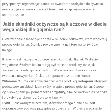
przyspieszyć regenerację tkanek. To świadome podejście do żywienia
może przynieść wiele korzyści, które przekładają się na zdrowie i
samopoczucie.
Jakie składniki odżywcze są kluczowe w diecie
wegańskiej dla gojenia ran?
Dieta wegańska może być bogata w składniki odżywcze, które wspierają
proces gojenia ran. Oto kluczowe elementy, na które warto zwrócić
uwagę:
Białko
– jest niezbędne do regeneracji komórek i tkanek. W diecie
wegańskiej źródłem białka mogą być roślinne produkty, takie jak
soczewica, fasola, quinoa czy tofu. Właściwa ilość białka sprzyja
tworzeniu nowych komórek oraz naprawie uszkodzeń tkanek.
Witamina C
– ma kluczowe znaczenie dla produkcji
kolagenu
, który jest
podstawowym składnikiem skóry i wspiera proces gojenia ran. Owoce
cytrusowe, takie jak pomarańcze i grejpfruty, a także warzywa jak papryka
i brokuły to znakomite źródła tej witaminy.
Cynk
– jest ważnym minerałem, który wspomaga funkcje układu
odpornościowego oraz przyspiesza gojenie ran. W diecie wegańskiej