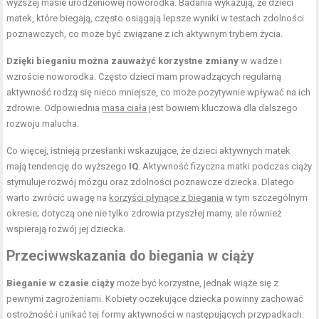
wyższej masie urodzeniowej noworodka. Badania wykazują, że dzieci
matek, które biegają, często osiągają lepsze wyniki w testach zdolności
poznawczych, co może być związane z ich aktywnym trybem życia.
Dzięki bieganiu można zauważyć korzystne zmiany
w wadze i
wzroście noworodka. Często dzieci mam prowadzących regularną
aktywność rodzą się nieco mniejsze, co może pozytywnie wpływać na ich
zdrowie. Odpowiednia
masa ciała
jest bowiem kluczowa dla dalszego
rozwoju malucha.
Co więcej, istnieją przesłanki wskazujące, że dzieci aktywnych matek
mają tendencję do wyższego
IQ
. Aktywność fizyczna matki podczas ciąży
stymuluje rozwój mózgu oraz zdolności poznawcze dziecka. Dlatego
warto zwrócić uwagę na
korzyści płynące z biegania
w tym szczególnym
okresie; dotyczą one nie tylko zdrowia przyszłej mamy, ale również
wspierają rozwój jej dziecka.
Przeciwwskazania do biegania w ciąży
Bieganie w czasie ciąży
może być korzystne, jednak wiąże się z
pewnymi zagrożeniami. Kobiety oczekujące dziecka powinny zachować
ostrożność i unikać tej formy aktywności w następujących przypadkach: