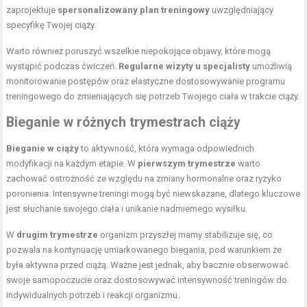
zaprojektuje
spersonalizowany plan treningowy
uwzględniający
specyfikę Twojej ciąży.
Warto również poruszyć wszelkie niepokojące objawy, które mogą
wystąpić podczas ćwiczeń.
Regularne wizyty u specjalisty
umożliwią
monitorowanie postępów oraz elastyczne dostosowywanie programu
treningowego do zmieniających się potrzeb Twojego ciała w trakcie ciąży.
Bieganie w różnych trymestrach ciąży
Bieganie w ciąży
to aktywność, która wymaga odpowiednich
modyfikacji na każdym etapie. W
pierwszym trymestrze
warto
zachować ostrożność ze względu na zmiany hormonalne oraz ryzyko
poronienia. Intensywne treningi mogą być niewskazane, dlatego kluczowe
jest słuchanie swojego ciała i unikanie nadmiernego wysiłku.
W
drugim trymestrze
organizm przyszłej mamy stabilizuje się, co
pozwala na kontynuację umiarkowanego biegania, pod warunkiem że
była aktywna przed ciążą. Ważne jest jednak, aby bacznie obserwować
swoje samopoczucie oraz dostosowywać intensywność treningów do
indywidualnych potrzeb i reakcji organizmu.