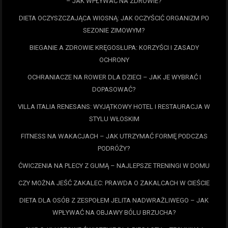
– JAK WPŁYWAĆ NA ZDROWIE?
DIETA OCZYSZCZAJĄCA WIOSNĄ: JAK OCZYŚCIĆ ORGANIZM PO
SEZONIE ZIMOWYM?
BIEGANIE A ZDROWIE KRĘGOSŁUPA: KORZYŚCI I ZASADY
OCHRONY
OCHRANIACZE NA ROWER DLA DZIECI – JAK JE WYBRAĆ I
DOPASOWAĆ?
VILLA ITALIA RENESANS: WYJĄTKOWY HOTEL I RESTAURACJA W
STYLU WŁOSKIM
FITNESS NA WAKACJACH – JAK UTRZYMAĆ FORMĘ PODCZAS
PODRÓŻY?
ĆWICZENIA NA PLECY Z GUMĄ – NAJLEPSZE TRENINGI W DOMU
CZY MOŻNA JEŚĆ ZAKALEC: PRAWDA O ZAKALCACH W CIEŚCIE
DIETA DLA OSÓB Z ZESPOŁEM JELITA NADWRAŻLIWEGO – JAK
WPŁYWAĆ NA OBJAWY BÓLU BRZUCHA?