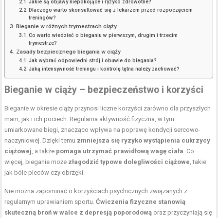
Jakie są objawy niepokojące i ryzyko zdrowotne?
Dlaczego warto skonsultować się z lekarzem przed rozpoczęciem
treningów?
Bieganie w różnych trymestrach ciąży
Co warto wiedzieć o bieganiu w pierwszym, drugim i trzecim
trymestrze?
Zasady bezpiecznego biegania w ciąży
Jak wybrać odpowiedni strój i obuwie do biegania?
Jaką intensywność treningu i kontrolę tętna należy zachować?
Bieganie w ciąży – bezpieczeństwo i korzyści
Bieganie w okresie ciąży przynosi liczne korzyści zarówno dla przyszłych
mam, jak i ich pociech. Regularna aktywność fizyczna, w tym
umiarkowane biegi, znacząco wpływa na poprawę kondycji sercowo-
naczyniowej. Dzięki temu
zmniejsza się ryzyko wystąpienia cukrzycy
ciążowej
, a także
pomaga utrzymać prawidłową wagę ciała
. Co
więcej, bieganie może
złagodzić typowe dolegliwości ciążowe
, takie
jak bóle pleców czy obrzęki.
Nie można zapominać o korzyściach psychicznych związanych z
regularnym uprawianiem sportu.
Ćwiczenia fizyczne stanowią
skuteczną broń w walce z depresją poporodową
oraz przyczyniają się