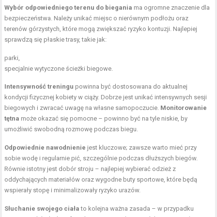
Wybór odpowiedniego terenu do biegania
ma ogromne znaczenie dla
bezpieczeństwa. Należy unikać miejsc o nierównym podłożu oraz
terenów górzystych, które mogą zwiększać ryzyko kontuzji. Najlepiej
sprawdzą się płaskie trasy, takie jak:
parki,
specjalnie wytyczone ścieżki biegowe.
Intensywność treningu
powinna być dostosowana do aktualnej
kondycji fizycznej kobiety w ciąży. Dobrze jest unikać intensywnych sesji
biegowych i zwracać uwagę na własne samopoczucie.
Monitorowanie
tętna
może okazać się pomocne – powinno być na tyle niskie, by
umożliwić swobodną rozmowę podczas biegu.
Odpowiednie nawodnienie
jest kluczowe; zawsze warto mieć przy
sobie wodę i regularnie pić, szczególnie podczas dłuższych biegów.
Równie istotny jest dobór stroju – najlepiej wybierać odzież z
oddychających materiałów oraz wygodne buty sportowe, które będą
wspierały stopę i minimalizowały ryzyko urazów.
Słuchanie swojego ciała
to kolejna ważna zasada – w przypadku