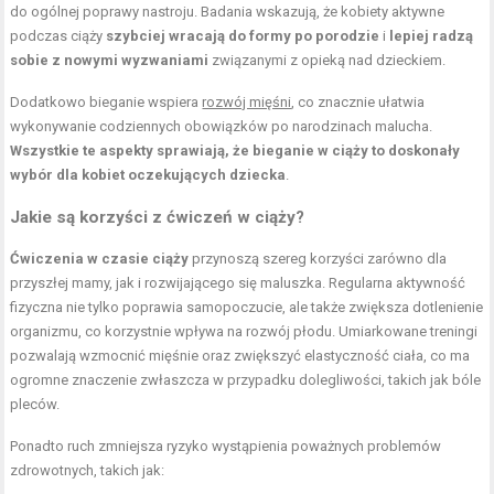
do ogólnej poprawy nastroju. Badania wskazują, że kobiety aktywne
podczas ciąży
szybciej wracają do formy po porodzie
i
lepiej radzą
sobie z nowymi wyzwaniami
związanymi z opieką nad dzieckiem.
Dodatkowo bieganie wspiera
rozwój mięśni
, co znacznie ułatwia
wykonywanie codziennych obowiązków po narodzinach malucha.
Wszystkie te aspekty sprawiają, że bieganie w ciąży to doskonały
wybór dla kobiet oczekujących dziecka
.
Jakie są korzyści z ćwiczeń w ciąży?
Ćwiczenia w czasie ciąży
przynoszą szereg korzyści zarówno dla
przyszłej mamy, jak i rozwijającego się maluszka. Regularna aktywność
fizyczna nie tylko poprawia samopoczucie, ale także zwiększa dotlenienie
organizmu, co korzystnie wpływa na rozwój płodu. Umiarkowane treningi
pozwalają wzmocnić mięśnie oraz zwiększyć elastyczność ciała, co ma
ogromne znaczenie zwłaszcza w przypadku dolegliwości, takich jak bóle
pleców.
Ponadto ruch zmniejsza ryzyko wystąpienia poważnych problemów
zdrowotnych, takich jak: