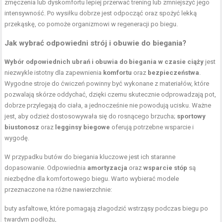
zmęczenia lub dyskomfortu lepiej przerwać trening lub zmniejszyć jego
intensywność. Po wysiłku dobrze jest odpocząć oraz spożyć lekką
przekąskę, co pomoże organizmowi w regeneracji po biegu.
Jak wybrać odpowiedni strój i obuwie do biegania?
Wybór odpowiednich ubrań i obuwia do biegania w czasie ciąży
jest
niezwykle istotny dla zapewnienia
komfortu
oraz
bezpieczeństwa
.
Wygodne stroje do ćwiczeń powinny być wykonane z materiałów, które
pozwalają skórze oddychać, dzięki czemu skutecznie odprowadzają pot,
dobrze przylegają do ciała, a jednocześnie nie powodują ucisku. Ważne
jest, aby odzież dostosowywała się do rosnącego brzucha;
sportowy
biustonosz
oraz
legginsy biegowe
oferują potrzebne wsparcie i
wygodę.
W przypadku butów do biegania kluczowe jest ich staranne
dopasowanie. Odpowiednia
amortyzacja
oraz
wsparcie stóp
są
niezbędne dla komfortowego biegu. Warto wybierać modele
przeznaczone na różne nawierzchnie:
buty asfaltowe, które pomagają złagodzić wstrząsy podczas biegu po
twardym podłożu,