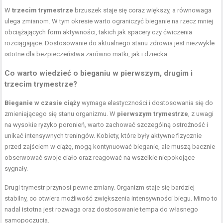
W
trzecim trymestrze
brzuszek staje się coraz większy, a równowaga
ulega zmianom. W tym okresie warto ograniczyć bieganie na rzecz mniej
obciążających form aktywności, takich jak spacery czy ćwiczenia
rozciągające. Dostosowanie do aktualnego stanu zdrowia jest niezwykle
istotne dla bezpieczeństwa zarówno matki, jak i dziecka.
Co warto wiedzieć o bieganiu w pierwszym, drugim i
trzecim trymestrze?
Bieganie w czasie ciąży
wymaga elastyczności i dostosowania się do
zmieniającego się stanu organizmu. W
pierwszym trymestrze
, z uwagi
na wysokie ryzyko poronień, warto zachować szczególną ostrożność i
unikać intensywnych treningów. Kobiety, które były aktywne fizycznie
przed zajściem w ciążę, mogą kontynuować bieganie, ale muszą bacznie
obserwować swoje ciało oraz reagować na wszelkie niepokojące
sygnały.
Drugi trymestr przynosi pewne zmiany. Organizm staje się bardziej
stabilny, co otwiera możliwość zwiększenia intensywności biegu. Mimo to
nadal istotna jest rozwaga oraz dostosowanie tempa do własnego
samopoczucia.