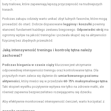
buty trailowe, które zapewniają lepszą przyczepność na trudniejszych
trasach.
Podczas zakupu odzieży warto unikać zbyt luźnych fasonów, które mogą
prowadzić do otarć. Dobrze dopasowane
legginsy
i
koszulki
powinny
stanowić fundament każdego zestawu biegowego.
Odpowiedni strój
ma
ogromny wpływ na jakość treningów i pozwala skupić się na aktywności
fizycznej bez zbędnych przeszkód.
Jaką intensywność treningu i kontrolę tętna należy
zachować?
Podczas biegania w czasie ciąży
kluczowe jest utrzymanie
odpowiedniej intensywności treningu oraz kontrolowanie tętna. Dla
przyszłych mam zaleca się dążenie do
umiarkowanego poziomu
aktywności
, który mieści się w przedziale
60-75% maksymalnego tętna
.
Taki stopień wysiłku pozytywnie wpływa nie tylko na zdrowie matki, ale
również zapewnia bezpieczeństwo rozwijającemu się dziecku.
Aby efektywnie monitorować intensywność ćwiczeń, warto korzystać z:
zegarka sportowego
,