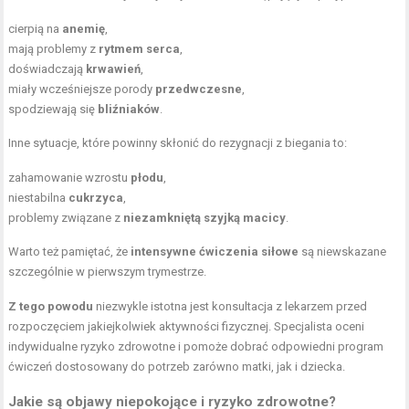
cierpią na
anemię
,
mają problemy z
rytmem serca
,
doświadczają
krwawień
,
miały wcześniejsze porody
przedwczesne
,
spodziewają się
bliźniaków
.
Inne sytuacje, które powinny skłonić do rezygnacji z biegania to:
zahamowanie wzrostu
płodu
,
niestabilna
cukrzyca
,
problemy związane z
niezamkniętą szyjką macicy
.
Warto też pamiętać, że
intensywne ćwiczenia siłowe
są niewskazane
szczególnie w pierwszym trymestrze.
Z tego powodu
niezwykle istotna jest konsultacja z lekarzem przed
rozpoczęciem jakiejkolwiek aktywności fizycznej. Specjalista oceni
indywidualne ryzyko zdrowotne i pomoże dobrać odpowiedni program
ćwiczeń dostosowany do potrzeb zarówno matki, jak i dziecka.
Jakie są objawy niepokojące i ryzyko zdrowotne?