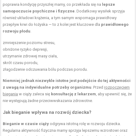
poprawia kondycję przyszłej mamy, co przekłada się na
lepsze
samopoczucie psychiczne i fizyczne
. Dodatkowy wysiłek sprzyja
również układowi krążenia, a tym samym wspomaga prawidłowy
przepływ krwi do łożyska — to z kolei jest kluczowe dla
prawidłowego
rozwoju płodu
.
zmniejszenie poziomu stresu,
obniżone ryzyko depresji,
utrzymanie zdrowej masy ciała,
skrót czasu porodu,
złagodzenie odczuwania bólu podczas porodu.
Niemniej jednak niezwykle istotne jest podejście do tej aktywności
z uwagą na indywidualne potrzeby organizmu
. Przed
rozpoczęciem
biegania
w ciąży zaleca się
konsultację z lekarzem
, aby upewnić się, że
nie występują żadne przeciwwskazania zdrowotne.
Jak bieganie wpływa na rozwój dziecka?
Bieganie w czasie ciąży
odgrywa istotną rolę w rozwoju dziecka.
Regularna aktywność fizyczna mamy sprzyja lepszemu wzrostowi oraz