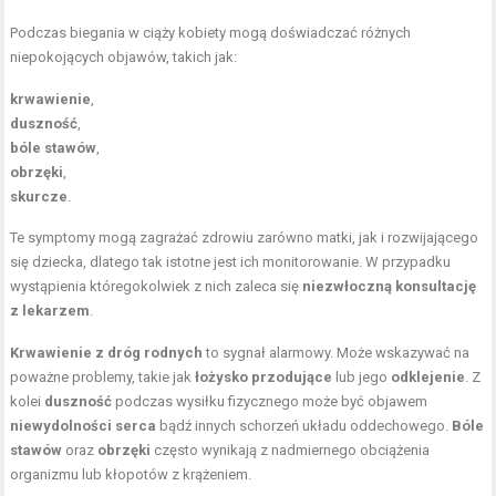
Podczas biegania w ciąży kobiety mogą doświadczać różnych
niepokojących objawów, takich jak:
krwawienie
,
duszność
,
bóle stawów
,
obrzęki
,
skurcze
.
Te symptomy mogą zagrażać zdrowiu zarówno matki, jak i rozwijającego
się dziecka, dlatego tak istotne jest ich monitorowanie. W przypadku
wystąpienia któregokolwiek z nich zaleca się
niezwłoczną konsultację
z lekarzem
.
Krwawienie z dróg rodnych
to sygnał alarmowy. Może wskazywać na
poważne problemy, takie jak
łożysko przodujące
lub jego
odklejenie
. Z
kolei
duszność
podczas wysiłku fizycznego może być objawem
niewydolności serca
bądź innych schorzeń układu oddechowego.
Bóle
stawów
oraz
obrzęki
często wynikają z nadmiernego obciążenia
organizmu lub kłopotów z krążeniem.