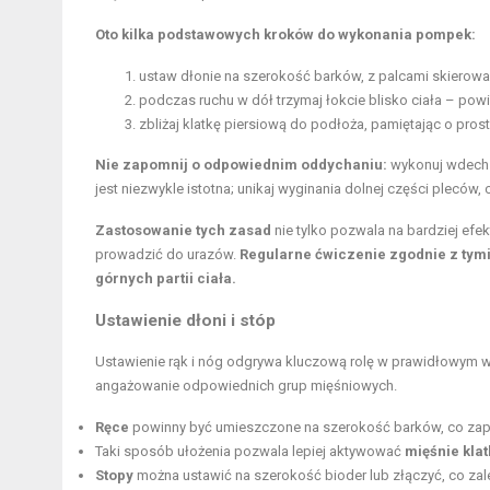
Oto kilka podstawowych kroków do wykonania pompek:
ustaw dłonie na szerokość barków, z palcami skierow
podczas ruchu w dół trzymaj łokcie blisko ciała – powi
zbliżaj klatkę piersiową do podłoża, pamiętając o pros
Nie zapomnij o odpowiednim oddychaniu:
wykonuj wdech p
jest niezwykle istotna; unikaj wyginania dolnej części plecó
Zastosowanie tych zasad
nie tylko pozwala na bardziej efe
prowadzić do urazów.
Regularne ćwiczenie zgodnie z tymi
górnych partii ciała.
Ustawienie dłoni i stóp
Ustawienie rąk i nóg odgrywa kluczową rolę w prawidłowym 
angażowanie odpowiednich grup mięśniowych.
Ręce
powinny być umieszczone na szerokość barków, co zape
Taki sposób ułożenia pozwala lepiej aktywować
mięśnie klat
Stopy
można ustawić na szerokość bioder lub złączyć, co za