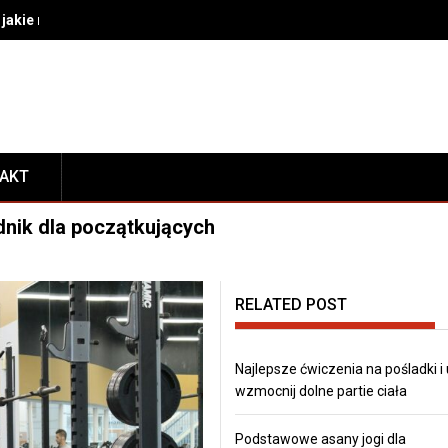
akie rozwiązania wybrać do bezpiecznego transportu i prezentacj
TAKT
nik dla początkujących
RELATED POST
Najlepsze ćwiczenia na pośladki i
wzmocnij dolne partie ciała
Podstawowe asany jogi dla