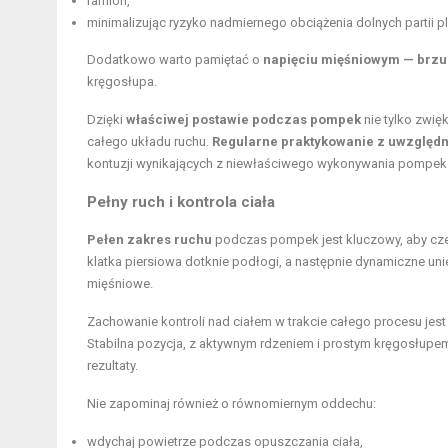
ramion,
minimalizując ryzyko nadmiernego obciążenia dolnych partii p
Dodatkowo warto pamiętać o
napięciu mięśniowym — brzuc
kręgosłupa.
Dzięki
właściwej postawie podczas pompek
nie tylko zwię
całego układu ruchu.
Regularne praktykowanie z uwzględn
kontuzji wynikających z niewłaściwego wykonywania pompek
Pełny ruch i kontrola ciała
Pełen zakres ruchu
podczas pompek jest kluczowy, aby czer
klatka piersiowa dotknie podłogi, a następnie dynamiczne unie
mięśniowe.
Zachowanie kontroli nad ciałem w trakcie całego procesu jest
Stabilna pozycja, z aktywnym rdzeniem i prostym kręgosłup
rezultaty.
Nie zapominaj również o równomiernym oddechu:
wdychaj powietrze podczas opuszczania ciała,