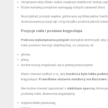
Utrzymanie stóp blisko siebie zwiększa stabilność dolnej częś
Różne warianty pompków wymagają różnych ustawień dłoni.
Na przykład, pompki wąskie, gdzie ręce są bliżej siebie, bard
dostosowanie pozycji rąk i nóg nie tylko podnosi jakość tren
Pozycja ciała i postawa kręgosłupa
Podczas wykonywania pompek
niezwykle istotne jest, ab
ciało powinno tworzyć stabilną linię, co oznacza, że:
głowa,
plecy,
biodra muszą znajdować się w jednej płaszczyźnie.
Warto również zadbać o to, aby
miednica była lekko podwin
kręgosłupa.
Prawidłowe ułożenie miednicy ma kluczowe 
Nie można również zapominać o
stabilnym oparciu,
które j
postawę ciała, skutecznie angażujemy:
mięśnie klatki piersiowej,