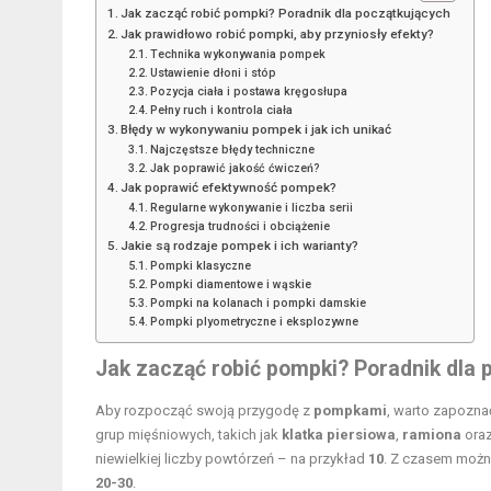
Jak zacząć robić pompki? Poradnik dla początkujących
Jak prawidłowo robić pompki, aby przyniosły efekty?
Technika wykonywania pompek
Ustawienie dłoni i stóp
Pozycja ciała i postawa kręgosłupa
Pełny ruch i kontrola ciała
Błędy w wykonywaniu pompek i jak ich unikać
Najczęstsze błędy techniczne
Jak poprawić jakość ćwiczeń?
Jak poprawić efektywność pompek?
Regularne wykonywanie i liczba serii
Progresja trudności i obciążenie
Jakie są rodzaje pompek i ich warianty?
Pompki klasyczne
Pompki diamentowe i wąskie
Pompki na kolanach i pompki damskie
Pompki plyometryczne i eksplozywne
Jak zacząć robić pompki? Poradnik dla 
Aby rozpocząć swoją przygodę z
pompkami
, warto zapozna
grup mięśniowych, takich jak
klatka piersiowa
,
ramiona
ora
niewielkiej liczby powtórzeń – na przykład
10
. Z czasem można
20-30
.