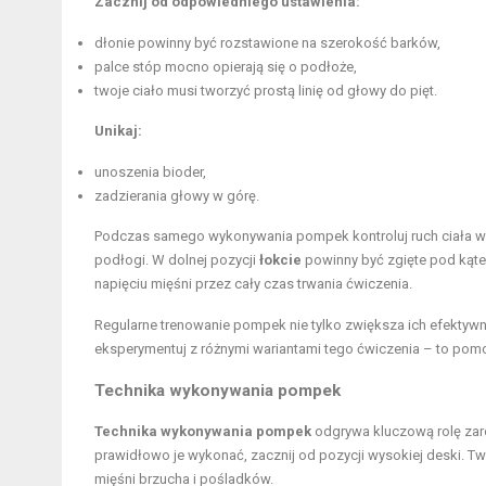
Zacznij od odpowiedniego ustawienia:
dłonie powinny być rozstawione na szerokość barków,
palce stóp mocno opierają się o podłoże,
twoje ciało musi tworzyć prostą linię od głowy do pięt.
Unikaj:
unoszenia bioder,
zadzierania głowy w górę.
Podczas samego wykonywania pompek kontroluj ruch ciała w 
podłogi. W dolnej pozycji
łokcie
powinny być zgięte pod ką
napięciu mięśni przez cały czas trwania ćwiczenia.
Regularne trenowanie pompek nie tylko zwiększa ich efektywn
eksperymentuj z różnymi wariantami tego ćwiczenia – to pomoż
Technika wykonywania pompek
Technika wykonywania pompek
odgrywa kluczową rolę zar
prawidłowo je wykonać, zacznij od pozycji wysokiej deski. T
mięśni brzucha i pośladków.