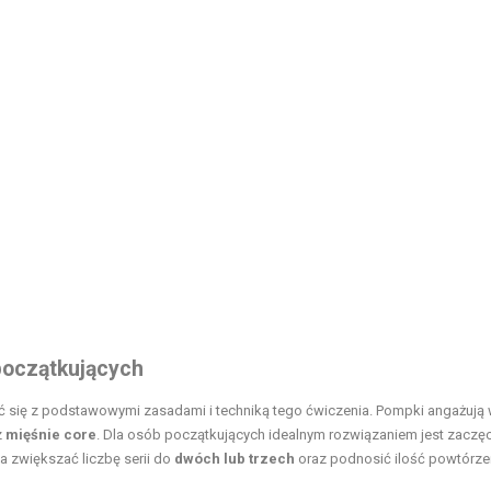
początkujących
ć się z podstawowymi zasadami i techniką tego ćwiczenia. Pompki angażują 
z
mięśnie core
. Dla osób początkujących idealnym rozwiązaniem jest zaczę
 zwiększać liczbę serii do
dwóch lub trzech
oraz podnosić ilość powtórze