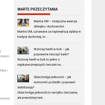
WARTE PRZECZYTANIA
Mantra OM – mistyczna esencja
dźwięku i duchowości
Mantra OM, uznawana za najświętszą sylabę w
tradycji duchowej, to …
Wznosy hantli w bok – jak
ę
poprawnie ćwiczyć barki?
 stałym
Wznosy hantli w bok to jedno z
najskuteczniejszych ćwiczeń na …
tępy i
Glute bridge jednonóż – jak
wzmocnić pośladki i poprawić
stabilizację?
Glute bridge jednonóż to nie tylko ćwiczenie,
ale prawdziwy test …
żowania