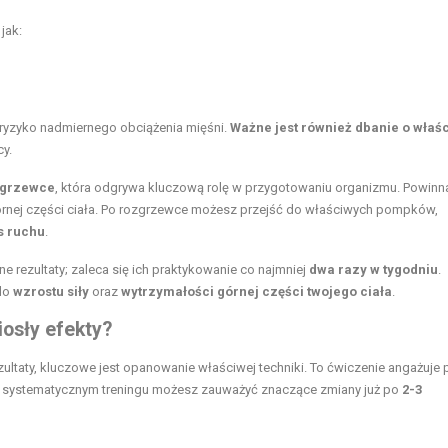
jak:
c ryzyko nadmiernego obciążenia mięśni.
Ważne jest również dbanie o właś
cy.
zgrzewce
, która odgrywa kluczową rolę w przygotowaniu organizmu. Powinn
órnej części ciała. Po rozgrzewce możesz przejść do właściwych pompków,
s ruchu
.
ezultaty; zaleca się ich praktykowanie co najmniej
dwa razy w tygodniu
.
 do
wzrostu siły
oraz
wytrzymałości górnej części twojego ciała
.
iosły efekty?
ultaty, kluczowe jest opanowanie właściwej techniki. To ćwiczenie angażuje
zy systematycznym treningu możesz zauważyć znaczące zmiany już po
2-3