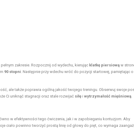
pełnym zakresie. Rozpocznij od wydechu, kierując
klatkę piersiową
w stron
tem
90 stopni
. Następnie przy wdechu wróć do pozycji startowej, pamiętając o
ość, ale także poprawia ogólną jakość twojego treningu. Obserwuj swoje pos
e Ci uniknąć stagnacji oraz stale rozwijać
siłę
i
wytrzymałość mięśniową
.
ówno w efektywności tego ćwiczenia, jak i w zapobieganiu kontuzjom. Aby
woje ciało powinno tworzyć prostą linię od głowy do pięt, co wymaga zaanga