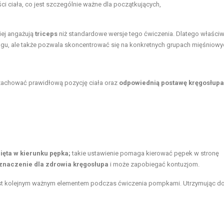
ci ciała, co jest szczególnie ważne dla początkujących,
ziej angażują
triceps
niż standardowe wersje tego ćwiczenia. Dlatego właści
ingu, ale także pozwala skoncentrować się na konkretnych grupach mięśniowy
y zachować prawidłową pozycję ciała oraz
odpowiednią postawę kręgosłupa
ięta w kierunku pępka;
takie ustawienie pomaga kierować pępek w stronę
znaczenie dla zdrowia kręgosłupa
i może zapobiegać kontuzjom.
est kolejnym ważnym elementem podczas ćwiczenia pompkami. Utrzymując d