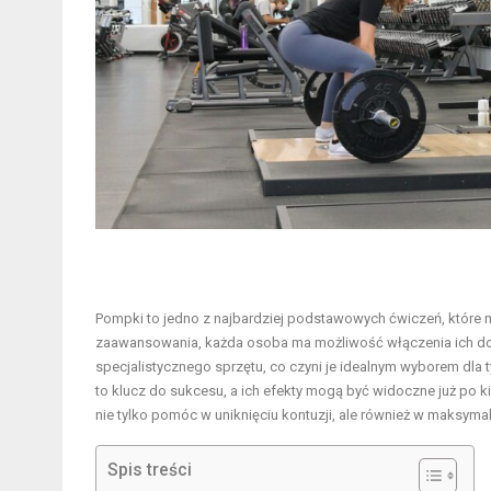
Pompki to jedno z najbardziej podstawowych ćwiczeń, które mo
zaawansowania, każda osoba ma możliwość włączenia ich do 
specjalistycznego sprzętu, co czyni je idealnym wyborem dla
to klucz do sukcesu, a ich efekty mogą być widoczne już p
nie tylko pomóc w uniknięciu kontuzji, ale również w maksyma
Spis treści