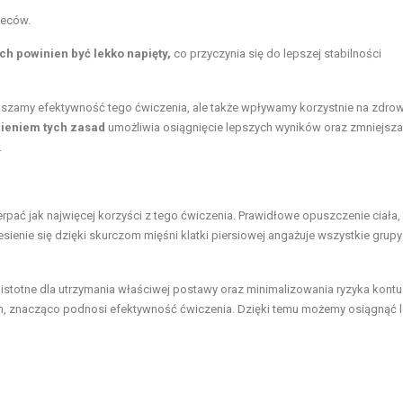
leców.
h powinien być lekko napięty,
co przyczynia się do lepszej stabilności
kszamy efektywność tego ćwiczenia, ale także wpływamy korzystnie na zdrow
ieniem tych zasad
umożliwia osiągnięcie lepszych wyników oraz zmniejsza
.
pać jak najwięcej korzyści z tego ćwiczenia. Prawidłowe opuszczenie ciała,
sienie się dzięki skurczom mięśni klatki piersiowej angażuje wszystkie grupy
 istotne dla utrzymania właściwej postawy oraz minimalizowania ryzyka kontuz
em, znacząco podnosi efektywność ćwiczenia. Dzięki temu możemy osiągnąć 