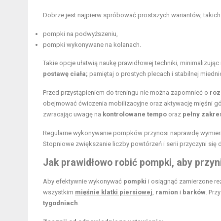
Dobrze jest najpierw spróbować prostszych wariantów, takich 
pompki na podwyższeniu
,
pompki wykonywane na kolanach.
Takie opcje ułatwią naukę prawidłowej techniki, minimalizują
postawę ciała;
pamiętaj o prostych plecach i stabilnej miedni
Przed przystąpieniem do treningu nie można zapomnieć o
ro
obejmować ćwiczenia mobilizacyjne oraz aktywację mięśni g
zwracając uwagę na
kontrolowane tempo
oraz
pełny zakre
Regularne wykonywanie pompków przynosi naprawdę wymierne r
Stopniowe zwiększanie liczby powtórzeń i serii przyczyni się
Jak prawidłowo robić pompki
, aby przyn
Aby efektywnie wykonywać
pompki
i osiągnąć zamierzone rez
wszystkim
mięśnie klatki piersiowej
,
ramion
i
barków
. Pr
tygodniach
.