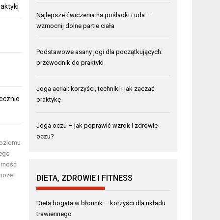
aktyki
Najlepsze ćwiczenia na pośladki i uda –
wzmocnij dolne partie ciała
Podstawowe asany jogi dla początkujących:
przewodnik do praktyki
Joga aerial: korzyści, techniki i jak zacząć
ecznie
praktykę
Joga oczu – jak poprawić wzrok i zdrowie
oczu?
 poziomu
nego
arność
 może
DIETA, ZDROWIE I FITNESS
Dieta bogata w błonnik – korzyści dla układu
trawiennego