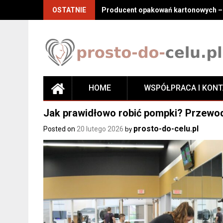
Skip
OSTATNIE
Producent opakowań kartonowych – j
to
content
HOME
WSPÓŁPRACA I KON
Jak prawidłowo robić pompki? Przewod
prosto-do-celu.pl
Posted on
20 lutego 2026
by