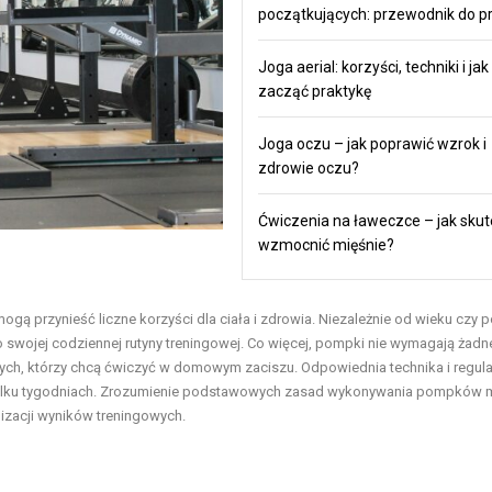
początkujących: przewodnik do pr
Joga aerial: korzyści, techniki i jak
zacząć praktykę
Joga oczu – jak poprawić wzrok i
zdrowie oczu?
Ćwiczenia na ławeczce – jak skut
wzmocnić mięśnie?
gą przynieść liczne korzyści dla ciała i zdrowia. Niezależnie od wieku czy
swojej codziennej rutyny treningowej. Co więcej, pompki nie wymagają żad
 tych, którzy chcą ćwiczyć w domowym zaciszu. Odpowiednia technika i regul
o kilku tygodniach. Zrozumienie podstawowych zasad wykonywania pompków
lizacji wyników treningowych.