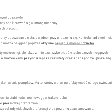
anymi do przodu,
nny one kierować się w stronę miednicy,
tych plecach.
rzy opuszczaniu ciała, a wydech przy unoszeniu się. Kontrola nad swoim ci
w, co można osiągnąć poprzez
aktywne
napięcie mięśni brzucha
.
ktywne treningi, ale także zmniejsza ryzyko błędów technicznych mogących
 wskazówkami przynosi lepsze rezultaty oraz znacząco zwiększa siłę
wykonywaniu pompków. Ma to istotny wpływ na efektywność całego ćwiczeni
wnia stabilność i równowagę w trakcie ruchu,
ki piersiowej
oraz ramion,
leży od indywidualnych preferencji oraz poziomu zaawansowania,