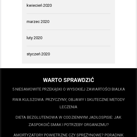
kwiecień 2020
marzec 2020
luty 2020
styczeń 2020
WARTO SPRAWDZIĆ
5 NIESAMOWITE PRZEKĄSKI O WYSOKIEJ ZAWARTOŚCI BIAŁKA
RWA KULSZOWA: PRZYCZYNY, OBJAWY I SKUTECZNE METODY
LECZENIA
DIETA BEZGLUTENOWA W CODZIENNYM JADŁOSPISIE: JAK
ZASPOKOIĆ SMAK I POTRZEBY ORGANIZMU?
AMORTYZATORY POWIETRZNE CZY SPRĘŻYNOWE? PORADNIK