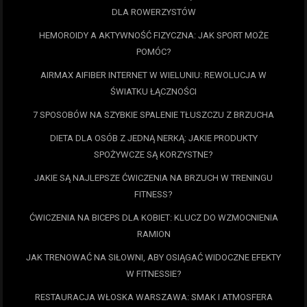
DLA ROWERZYSTÓW
HEMOROIDY A AKTYWNOŚĆ FIZYCZNA: JAK SPORT MOŻE
POMÓC?
AIRMAX AIFIBER INTERNET W WIELUNIU: REWOLUCJA W
ŚWIATKU ŁĄCZNOŚCI
7 SPOSOBÓW NA SZYBKIE SPALENIE TŁUSZCZU Z BRZUCHA
DIETA DLA OSÓB Z JEDNĄ NERKĄ: JAKIE PRODUKTY
SPOŻYWCZE SĄ KORZYSTNE?
JAKIE SĄ NAJLEPSZE ĆWICZENIA NA BRZUCH W TRENINGU
FITNESS?
ĆWICZENIA NA BICEPS DLA KOBIET: KLUCZ DO WZMOCNIENIA
RAMION
JAK TRENOWAĆ NA SIŁOWNI, ABY OSIĄGAĆ WIDOCZNE EFEKTY
W FITNESSIE?
RESTAURACJA WŁOSKA WARSZAWA: SMAK I ATMOSFERA