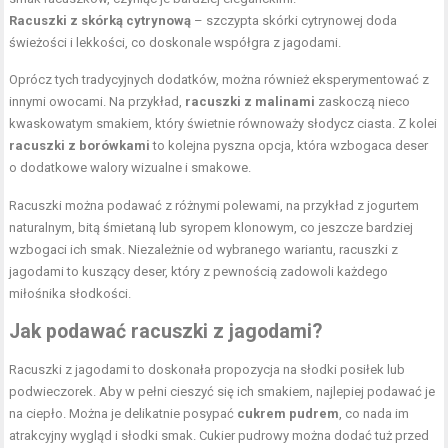
Racuszki z skórką cytrynową
– szczypta skórki cytrynowej doda
świeżości i lekkości, co doskonale współgra z jagodami.
Oprócz tych tradycyjnych dodatków, można również eksperymentować z
innymi owocami. Na przykład,
racuszki z malinami
zaskoczą nieco
kwaskowatym smakiem, który świetnie równoważy słodycz ciasta. Z kolei
racuszki z borówkami
to kolejna pyszna opcja, która wzbogaca deser
o dodatkowe walory wizualne i smakowe.
Racuszki można podawać z różnymi polewami, na przykład z jogurtem
naturalnym, bitą śmietaną lub syropem klonowym, co jeszcze bardziej
wzbogaci ich smak. Niezależnie od wybranego wariantu, racuszki z
jagodami to kuszący deser, który z pewnością zadowoli każdego
miłośnika słodkości.
Jak podawać racuszki z jagodami?
Racuszki z jagodami to doskonała propozycja na słodki posiłek lub
podwieczorek. Aby w pełni cieszyć się ich smakiem, najlepiej podawać je
na ciepło. Można je delikatnie posypać
cukrem pudrem
, co nada im
atrakcyjny wygląd i słodki smak. Cukier pudrowy można dodać tuż przed