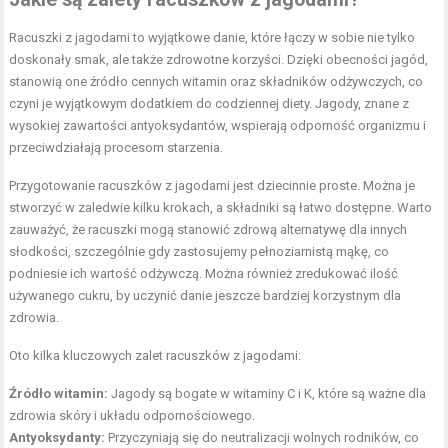
Racuszki z jagodami to wyjątkowe danie, które łączy w sobie nie tylko
doskonały smak, ale także zdrowotne korzyści. Dzięki obecności jagód,
stanowią one źródło cennych witamin oraz składników odżywczych, co
czyni je wyjątkowym dodatkiem do codziennej diety. Jagody, znane z
wysokiej zawartości antyoksydantów, wspierają odporność organizmu i
przeciwdziałają procesom starzenia.
Przygotowanie racuszków z jagodami jest dziecinnie proste. Można je
stworzyć w zaledwie kilku krokach, a składniki są łatwo dostępne. Warto
zauważyć, że racuszki mogą stanowić zdrową alternatywę dla innych
słodkości, szczególnie gdy zastosujemy pełnoziarnistą mąkę, co
podniesie ich wartość odżywczą. Można również zredukować ilość
używanego cukru, by uczynić danie jeszcze bardziej korzystnym dla
zdrowia.
Oto kilka kluczowych zalet racuszków z jagodami:
Źródło witamin:
Jagody są bogate w witaminy C i K, które są ważne dla
zdrowia skóry i układu odpornościowego.
Antyoksydanty:
Przyczyniają się do neutralizacji wolnych rodników, co