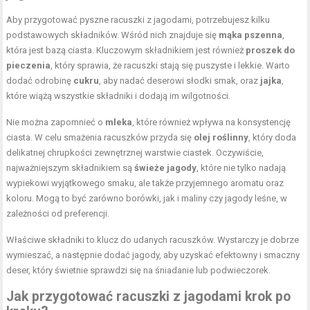
Aby przygotować pyszne racuszki z jagodami, potrzebujesz kilku
podstawowych składników. Wśród nich znajduje się
mąka pszenna
,
która jest bazą ciasta. Kluczowym składnikiem jest również
proszek do
pieczenia
, który sprawia, że racuszki stają się puszyste i lekkie. Warto
dodać odrobinę
cukru
, aby nadać deserowi słodki smak, oraz
jajka
,
które wiążą wszystkie składniki i dodają im wilgotności.
Nie można zapomnieć o
mleka
, które również wpływa na konsystencję
ciasta. W celu smażenia racuszków przyda się
olej roślinny
, który doda
delikatnej chrupkości zewnętrznej warstwie ciastek. Oczywiście,
najważniejszym składnikiem są
świeże jagody
, które nie tylko nadają
wypiekowi wyjątkowego smaku, ale także przyjemnego aromatu oraz
koloru. Mogą to być zarówno borówki, jak i maliny czy jagody leśne, w
zależności od preferencji.
Właściwe składniki to klucz do udanych racuszków. Wystarczy je dobrze
wymieszać, a następnie dodać jagody, aby uzyskać efektowny i smaczny
deser, który świetnie sprawdzi się na śniadanie lub podwieczorek.
Jak przygotować racuszki z jagodami krok po