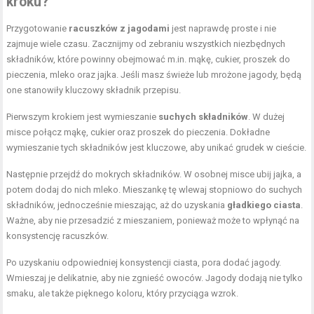
kroku?
Przygotowanie
racuszków z jagodami
jest naprawdę proste i nie
zajmuje wiele czasu. Zacznijmy od zebraniu wszystkich niezbędnych
składników, które powinny obejmować m.in. mąkę, cukier, proszek do
pieczenia, mleko oraz jajka. Jeśli masz świeże lub mrożone jagody, będą
one stanowiły kluczowy składnik przepisu.
Pierwszym krokiem jest wymieszanie
suchych składników
. W dużej
misce połącz mąkę, cukier oraz proszek do pieczenia. Dokładne
wymieszanie tych składników jest kluczowe, aby unikać grudek w cieście.
Następnie przejdź do mokrych składników. W osobnej misce ubij jajka, a
potem dodaj do nich mleko. Mieszankę tę wlewaj stopniowo do suchych
składników, jednocześnie mieszając, aż do uzyskania
gładkiego ciasta
.
Ważne, aby nie przesadzić z mieszaniem, ponieważ może to wpłynąć na
konsystencję racuszków.
Po uzyskaniu odpowiedniej konsystencji ciasta, pora dodać jagody.
Wmieszaj je delikatnie, aby nie zgnieść owoców. Jagody dodają nie tylko
smaku, ale także pięknego koloru, który przyciąga wzrok.