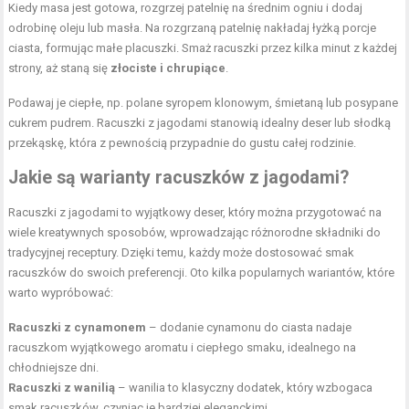
Kiedy masa jest gotowa, rozgrzej patelnię na średnim ogniu i dodaj
odrobinę oleju lub masła. Na rozgrzaną patelnię nakładaj łyżką porcje
ciasta, formując małe placuszki. Smaż racuszki przez kilka minut z każdej
strony, aż staną się
złociste i chrupiące
.
Podawaj je ciepłe, np. polane syropem klonowym, śmietaną lub posypane
cukrem pudrem. Racuszki z jagodami stanowią idealny deser lub słodką
przekąskę, która z pewnością przypadnie do gustu całej rodzinie.
Jakie są warianty racuszków z jagodami?
Racuszki z jagodami to wyjątkowy deser, który można przygotować na
wiele kreatywnych sposobów, wprowadzając różnorodne składniki do
tradycyjnej receptury. Dzięki temu, każdy może dostosować smak
racuszków do swoich preferencji. Oto kilka popularnych wariantów, które
warto wypróbować:
Racuszki z cynamonem
– dodanie cynamonu do ciasta nadaje
racuszkom wyjątkowego aromatu i ciepłego smaku, idealnego na
chłodniejsze dni.
Racuszki z wanilią
– wanilia to klasyczny dodatek, który wzbogaca
smak racuszków, czyniąc je bardziej eleganckimi.