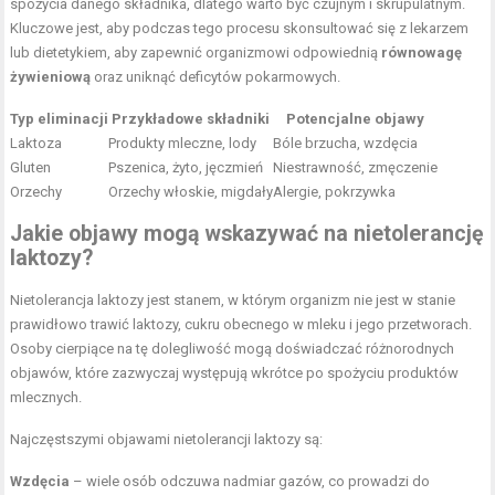
spożycia danego składnika, dlatego warto być czujnym i skrupulatnym.
Kluczowe jest, aby podczas tego procesu skonsultować się z lekarzem
lub dietetykiem, aby zapewnić organizmowi odpowiednią
równowagę
żywieniową
oraz uniknąć deficytów pokarmowych.
Typ eliminacji
Przykładowe składniki
Potencjalne objawy
Laktoza
Produkty mleczne, lody
Bóle brzucha, wzdęcia
Gluten
Pszenica, żyto, jęczmień
Niestrawność, zmęczenie
Orzechy
Orzechy włoskie, migdały
Alergie, pokrzywka
Jakie objawy mogą wskazywać na nietolerancję
laktozy?
Nietolerancja laktozy jest stanem, w którym organizm nie jest w stanie
prawidłowo trawić laktozy, cukru obecnego w mleku i jego przetworach.
Osoby cierpiące na tę dolegliwość mogą doświadczać różnorodnych
objawów, które zazwyczaj występują wkrótce po spożyciu produktów
mlecznych.
Najczęstszymi objawami nietolerancji laktozy są:
Wzdęcia
– wiele osób odczuwa nadmiar gazów, co prowadzi do