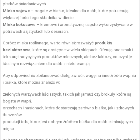
płatków śniadaniowych.
Mleko sojowe
– bogate w białko, idealne dla osób, które potrzebują
większej ilości tego składnika w diecie.
Mleko kokosowe
– kremowe i aromatyczne, często wykorzystywane w
potrawach azjatyckich lub deserach.
Oprócz mleka roślinnego, warto również rozważyć
produkty
bezlaktozowe
, które są dostępne w wielu sklepach. Oferują one smak i
teksturę tradycyjnych produktów mlecznych, ale bez laktozy, co czyni je
idealnym rozwiązaniem dla osób z nietolerancją.
Aby odpowiednio zbilansować dietę, zwróć uwagę na inne źródła wapnia
i białka, które można znaleźć w:
zielonych warzywach liściastych, takich jak jarmuż czy brokuły, które są
bogate w wapń.
orzechach i nasionach, które dostarczają zarówno białka, jak i zdrowych
tłuszczów.
produkcji tofu, które jest dobrym źródłem białka dla osób eliminujących
mięso.