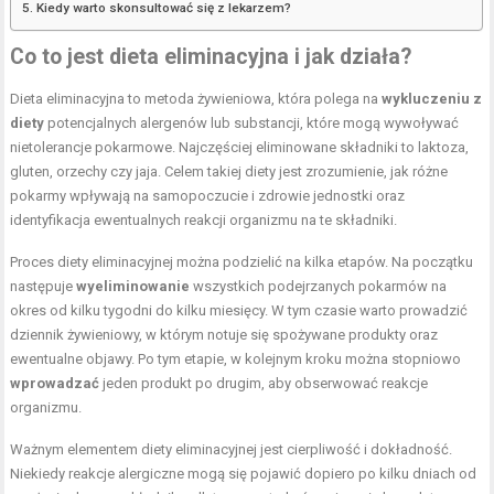
Kiedy warto skonsultować się z lekarzem?
Co to jest dieta eliminacyjna i jak działa?
Dieta eliminacyjna to metoda żywieniowa, która polega na
wykluczeniu z
diety
potencjalnych alergenów lub substancji, które mogą wywoływać
nietolerancje pokarmowe. Najczęściej eliminowane składniki to laktoza,
gluten, orzechy czy jaja. Celem takiej diety jest zrozumienie, jak różne
pokarmy wpływają na samopoczucie i zdrowie jednostki oraz
identyfikacja ewentualnych reakcji organizmu na te składniki.
Proces diety eliminacyjnej można podzielić na kilka etapów. Na początku
następuje
wyeliminowanie
wszystkich podejrzanych pokarmów na
okres od kilku tygodni do kilku miesięcy. W tym czasie warto prowadzić
dziennik żywieniowy, w którym notuje się spożywane produkty oraz
ewentualne objawy. Po tym etapie, w kolejnym kroku można stopniowo
wprowadzać
jeden produkt po drugim, aby obserwować reakcje
organizmu.
Ważnym elementem diety eliminacyjnej jest cierpliwość i dokładność.
Niekiedy reakcje alergiczne mogą się pojawić dopiero po kilku dniach od