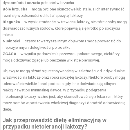
dyskomfortu i uczucia pełności w brzuchu.
Bóle brzucha
– mogą być one skurczowe lub stałe, a ich intensywność
różni się w zależności od ilości spożytej laktozy.
Biegunka
– w wyniku trudności w trawieniu laktozy, niektóre osoby mogą
doświadczać luźnych stolców, które pojawiają się krótko po spożyciu
mleka.
Nudności
– często towarzyszą innym objawom i mogą prowadzić do
nieprzyjemnych dolegliwości po posiłku.
ZGAGA
– w wyniku podrażnienia przewodu pokarmowego, niektórzy
mogą odczuwać zgagę lub pieczenie w klatce piersiowej.
Objawy te mogą różnić się intensywnością w zależności od indywidualnej
wrażliwości na laktozę oraz ilości spożytej laktozy. Niektóre osoby mogą
tolerować niewielkie ilości, podczas gdy inne doświadczają silnych
reakcji nawet po minimalnej dawce. W przypadku podejrzenia
nietolerancji laktozy, ważne jest, aby skonsultować się z lekarzem, który
może pomóc w postawieniu właściwej diagnozy i doradzić odpowiednią
dietę.
Jak przeprowadzić dietę eliminacyjną w
przypadku nietolerancji laktozy?