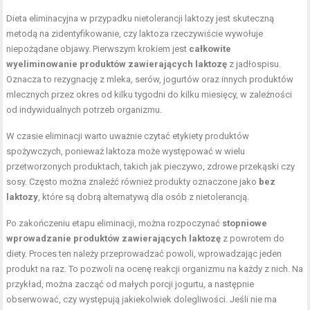
Dieta eliminacyjna w przypadku nietolerancji laktozy jest skuteczną
metodą na zidentyfikowanie, czy laktoza rzeczywiście wywołuje
niepożądane objawy. Pierwszym krokiem jest
całkowite
wyeliminowanie produktów zawierających laktozę
z jadłospisu.
Oznacza to rezygnację z mleka, serów, jogurtów oraz innych produktów
mlecznych przez okres od kilku tygodni do kilku miesięcy, w zależności
od indywidualnych potrzeb organizmu.
W czasie eliminacji warto uważnie czytać etykiety produktów
spożywczych, ponieważ laktoza może występować w wielu
przetworzonych produktach, takich jak pieczywo, zdrowe przekąski czy
sosy. Często można znaleźć również produkty oznaczone jako
bez
laktozy
, które są dobrą alternatywą dla osób z nietolerancją.
Po zakończeniu etapu eliminacji, można rozpoczynać
stopniowe
wprowadzanie produktów zawierających laktozę
z powrotem do
diety. Proces ten należy przeprowadzać powoli, wprowadzając jeden
produkt na raz. To pozwoli na ocenę reakcji organizmu na każdy z nich. Na
przykład, można zacząć od małych porcji jogurtu, a następnie
obserwować, czy występują jakiekolwiek dolegliwości. Jeśli nie ma