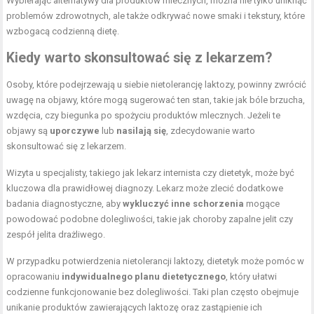
Wybierając alternatywy dla produktów mlecznych, można nie tylko uniknąć
problemów zdrowotnych, ale także odkrywać nowe smaki i tekstury, które
wzbogacą codzienną dietę.
Kiedy warto skonsultować się z lekarzem?
Osoby, które podejrzewają u siebie nietolerancję laktozy, powinny zwrócić
uwagę na objawy, które mogą sugerować ten stan, takie jak bóle brzucha,
wzdęcia, czy biegunka po spożyciu produktów mlecznych. Jeżeli te
objawy są
uporczywe
lub
nasilają się
, zdecydowanie warto
skonsultować się z lekarzem.
Wizyta u specjalisty, takiego jak lekarz internista czy dietetyk, może być
kluczowa dla prawidłowej diagnozy. Lekarz może zlecić dodatkowe
badania diagnostyczne, aby
wykluczyć inne schorzenia
mogące
powodować podobne dolegliwości, takie jak choroby zapalne jelit czy
zespół jelita drażliwego.
W przypadku potwierdzenia nietolerancji laktozy, dietetyk może pomóc w
opracowaniu
indywidualnego planu dietetycznego
, który ułatwi
codzienne funkcjonowanie bez dolegliwości. Taki plan często obejmuje
unikanie produktów zawierających laktozę oraz zastąpienie ich