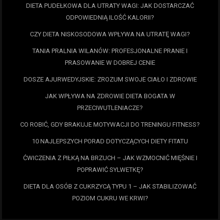
DIETA PUDEŁKOWA DLA UTRATY WAGI: JAK DOSTARCZAĆ
ODPOWIEDNIĄ ILOŚĆ KALORII?
CZY DIETA NISKOSODOWA WPŁYWA NA UTRATĘ WAGI?
TANIA PRALNIA WILANÓW: PROFESJONALNE PRANIE I
PRASOWANIE W DOBREJ CENIE
DOSZE AJURWEDYJSKIE: ZROZUM SWOJE CIAŁO I ZDROWIE
JAK WPŁYWA NA ZDROWIE DIETA BOGATA W
PRZECIWUTLENIACZE?
CO ROBIĆ, GDY BRAKUJE MOTYWACJI DO TRENINGU FITNESS?
10 NAJLEPSZYCH PORAD DOTYCZĄCYCH DIETY FITATU
ĆWICZENIA Z PIŁKĄ NA BRZUCH – JAK WZMOCNIĆ MIĘŚNIE I
POPRAWIĆ SYLWETKĘ?
DIETA DLA OSÓB Z CUKRZYCĄ TYPU 1 – JAK STABILIZOWAĆ
POZIOM CUKRU WE KRWI?