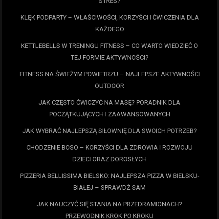
STRES?
KLĘK PODPARTY – WŁAŚCIWOŚCI, KORZYŚCI I ĆWICZENIA DLA
KAŻDEGO
KETTLEBELLS W TRENINGU FITNESS – CO WARTO WIEDZIEĆ O
TEJ FORMIE AKTYWNOŚCI?
FITNESS NA ŚWIEŻYM POWIETRZU – NAJLEPSZE AKTYWNOŚCI
OUTDOOR
JAK CZĘSTO ĆWICZYĆ NA MASĘ? PORADNIK DLA
POCZĄTKUJĄCYCH I ZAAWANSOWANYCH
JAK WYBRAĆ NAJLEPSZĄ SIŁOWNIĘ DLA SWOICH POTRZEB?
CHODZENIE BOSO – KORZYŚCI DLA ZDROWIA I ROZWOJU
DZIECI ORAZ DOROSŁYCH
PIZZERIA BELLISSIMA BIELSKO: NAJLEPSZA PIZZA W BIELSKU-
BIAŁEJ – SPRAWDŹ SAM
JAK NAUCZYĆ SIĘ STANIA NA PRZEDRAMIONACH?
PRZEWODNIK KROK PO KROKU