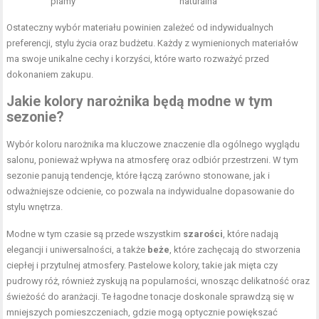
plamy
naturalna
Ostateczny wybór materiału powinien zależeć od indywidualnych
preferencji, stylu życia oraz budżetu. Każdy z wymienionych materiałów
ma swoje unikalne cechy i korzyści, które warto rozważyć przed
dokonaniem zakupu.
Jakie kolory narożnika będą modne w tym
sezonie?
Wybór koloru narożnika ma kluczowe znaczenie dla ogólnego wyglądu
salonu, ponieważ wpływa na atmosferę oraz odbiór przestrzeni. W tym
sezonie panują tendencje, które łączą zarówno stonowane, jak i
odważniejsze odcienie, co pozwala na indywidualne dopasowanie do
stylu wnętrza.
Modne w tym czasie są przede wszystkim
szarości
, które nadają
elegancji i uniwersalności, a także
beże
, które zachęcają do stworzenia
ciepłej i przytulnej atmosfery. Pastelowe kolory, takie jak mięta czy
pudrowy róż, również zyskują na popularności, wnosząc delikatność oraz
świeżość do aranżacji. Te łagodne tonacje doskonale sprawdzą się w
mniejszych pomieszczeniach, gdzie mogą optycznie powiększać