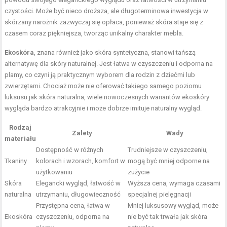
czystości. Może być nieco droższa, ale długoterminowa inwestycja w
skórzany narożnik zazwyczaj się opłaca, ponieważ skóra staje się z
czasem coraz piękniejsza, tworząc unikalny charakter mebla.
Ekoskóra
, znana również jako skóra syntetyczna, stanowi tańszą
alternatywę dla skóry naturalnej. Jest łatwa w czyszczeniu i odporna na
plamy, co czyni ją praktycznym wyborem dla rodzin z dziećmi lub
zwierzętami. Chociaż może nie oferować takiego samego poziomu
luksusu jak skóra naturalna, wiele nowoczesnych wariantów ekoskóry
wygląda bardzo atrakcyjnie i może dobrze imituje naturalny wygląd.
Rodzaj
Zalety
Wady
materiału
Dostępność w różnych
Trudniejsze w czyszczeniu,
Tkaniny
kolorach i wzorach, komfort w
mogą być mniej odporne na
użytkowaniu
zużycie
Skóra
Elegancki wygląd, łatwość w
Wyższa cena, wymaga czasami
naturalna
utrzymaniu, długowieczność
specjalnej pielęgnacji
Przystępna cena, łatwa w
Mniej luksusowy wygląd, może
Ekoskóra
czyszczeniu, odporna na
nie być tak trwała jak skóra