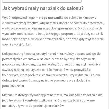
Jak wybrać mały narożnik do salonu?
Wybór odpowiedniego
małego narożnika
do salonu to kluczowy
element aranżacji wnętrza. Aby narożnik dobrze pasował do przestrzeni,
warto przede wszystkim zmierzyć dostępne miejsce. Oprócz ogólnych
wymiarów mebla, istotne będą także jego proporcje. Zbyt duży narożnik
może przytłoczyć niewielkie pomieszczenie, podczas gdy zbyt mały nie
spełni swojej funkcji.
Kolejną istotną kwestią jest
styl narożnika
. Należy dopasować go do
pozostałych elementów w salonie. Może to być styl skandynawski,
nowoczesny, klasyczny, czy rustykalny. Dobrze dobrany styl narożnika
stworzy spójną i estetyczną całość. Warto również pomyśleć o
kolorystyce, która podkreśli charakter wnętrza. Przy wybieraniu koloru
dobrze jest zwrócić uwagę na istniejące meble oraz dodatki w
pomieszczeniu.
Materiał, z którego wykonany jest narożnik, ma kluczowe znaczenie dla
jego trwałości i komfortu użytkowania. Oto najczęściej spotykane
materiały używane do produkcji narożników: