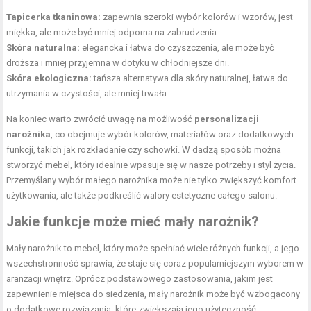
Tapicerka tkaninowa:
zapewnia szeroki wybór kolorów i wzorów, jest
miękka, ale może być mniej odporna na zabrudzenia.
Skóra naturalna:
elegancka i łatwa do czyszczenia, ale może być
droższa i mniej przyjemna w dotyku w chłodniejsze dni.
Skóra ekologiczna:
tańsza alternatywa dla skóry naturalnej, łatwa do
utrzymania w czystości, ale mniej trwała.
Na koniec warto zwrócić uwagę na możliwość
personalizacji
narożnika
, co obejmuje wybór kolorów, materiałów oraz dodatkowych
funkcji, takich jak rozkładanie czy schowki. W dadzą sposób można
stworzyć mebel, który idealnie wpasuje się w nasze potrzeby i styl życia.
Przemyślany wybór małego narożnika może nie tylko zwiększyć komfort
użytkowania, ale także podkreślić walory estetyczne całego salonu.
Jakie funkcje może mieć mały narożnik?
Mały narożnik to mebel, który może spełniać wiele różnych funkcji, a jego
wszechstronność sprawia, że staje się coraz popularniejszym wyborem w
aranżacji wnętrz. Oprócz podstawowego zastosowania, jakim jest
zapewnienie miejsca do siedzenia, mały narożnik może być wzbogacony
o dodatkowe rozwiązania, które zwiększają jego użyteczność.