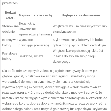
przestrzeń.
Rodzaj
Najważniejsze cechy
Najlepsze zastosowanie
koloru
Eleganckie,
Stonowane
Wnętrza w stylu minimalistycznym lub
uniwersalne,
odcienie
skandynawskim
wprowadzają harmonię
Intensywne
Wyraziste,
Styl nowoczesny, loftowy lub boho,
kolory
przyciągające uwagę
gdzie mogą być punktem centralnym
Wnętrza, które potrzebują lekkości,
Pastelowe
Delikatne, świeże
idealne do sypialni lub pokoju
kolory
dziecięcego
Dla osób odważniejszych zaleca się wybór intensywnych barw, jak
głęboki granat, butelkowa zieleń czy burgund. Takie kolory mogą
wprowadzić do wnętrza dynamiczny element, a także stać się
wyróżniającym się akcentem, który przyciągnie wzrok. Warto również
rozważyć
wzory
, które mogą dodać charakteru meblowi i sprawić, że
narożnik stanie się wyjątkowym elementem dekoracyjnym. Niezależnie od
wybranego koloru, dobrze dobrany narożnik może znacząco wpłynąć na
odbiór całego salonu oraz uczynić go bardziej funkcjonalnym i stylowym