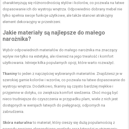
charakteryzują się różnorodnością stylów i kolorów, co pozwala na łatwe
dopasowanie ich do wystroju wnętrza. Odpowiednio dobrany mebel nie
tylko spełnia swoje funkcje użytkowe, ale także stanowi atrakcyjny
element dekoracyjny w przestrzeni.
Jakie materiały są najlepsze do małego
narożnika?
Wybór odpowiednich materiałów do małego narożnika ma znaczący
wpływ nie tylko na estetykę, ale również na jego trwałość i komfort
użytkowania. Istnieje kilka popularnych opcji, które warto rozważyć.
Tkaniny
to jeden z najczęściej wybieranych materiałów. Znajdziesz je w
szerokiej gamie kolorów i wzorów, co pozwala na łatwe dopasowanie do
wystroju wnętrza. Dodatkowo, tkaniny są często bardziej miękkie i
przyjemne w dotyku, co zwiększa komfort siedzenia. Choć mogą być
nieco trudniejsze do czyszczenia w przypadku plam, wiele z nich jest
dostępnych w wersjach łatwych do pielęgnacji, odpornych na
zabrudzenia.
Skóra naturalna
to materiał, który cieszy się dużą popularnością z
powodu swojego eleganckiego wyglądu oraz łatwości w utrzymaniu