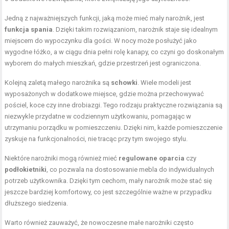
Jedną z najważniejszych funkcji, jaką może mieć mały narożnik, jest
funkcja spania
. Dzięki takim rozwiązaniom, narożnik staje się idealnym
miejscem do wypoczynku dla gości. W nocy może posłużyć jako
wygodne łóżko, a w ciągu dnia pełni rolę kanapy, co czyni go doskonałym
wyborem do małych mieszkań, gdzie przestrzeń jest ograniczona.
Kolejną zaletą małego narożnika są
schowki
. Wiele modeli jest
wyposażonych w dodatkowe miejsce, gdzie można przechowywać
pościel, koce czy inne drobiazgi. Tego rodzaju praktyczne rozwiązania są
niezwykle przydatne w codziennym użytkowaniu, pomagając w
utrzymaniu porządku w pomieszczeniu. Dzięki nim, każde pomieszczenie
zyskuje na funkcjonalności, nie tracąc przy tym swojego stylu.
Niektóre narożniki mogą również mieć
regulowane oparcia
czy
podłokietniki
, co pozwala na dostosowanie mebla do indywidualnych
potrzeb użytkownika. Dzięki tym cechom, mały narożnik może stać się
jeszcze bardziej komfortowy, co jest szczególnie ważne w przypadku
dłuższego siedzenia.
Warto również zauważyć, że nowoczesne małe narożniki często