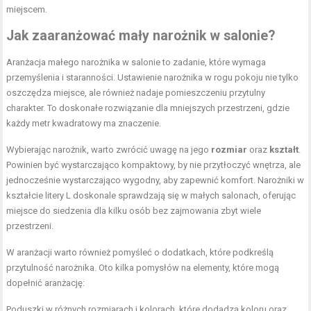
miejscem.
Jak zaaranżować mały narożnik w salonie?
Aranżacja małego narożnika w salonie to zadanie, które wymaga
przemyślenia i staranności. Ustawienie narożnika w rogu pokoju nie tylko
oszczędza miejsce, ale również nadaje pomieszczeniu przytulny
charakter. To doskonałe rozwiązanie dla mniejszych przestrzeni, gdzie
każdy metr kwadratowy ma znaczenie.
Wybierając narożnik, warto zwrócić uwagę na jego
rozmiar
oraz
kształt
.
Powinien być wystarczająco kompaktowy, by nie przytłoczyć wnętrza, ale
jednocześnie wystarczająco wygodny, aby zapewnić komfort. Narożniki w
kształcie litery L doskonale sprawdzają się w małych salonach, oferując
miejsce do siedzenia dla kilku osób bez zajmowania zbyt wiele
przestrzeni.
W aranżacji warto również pomyśleć o dodatkach, które podkreślą
przytulność narożnika. Oto kilka pomysłów na elementy, które mogą
dopełnić aranżację:
Poduszki w różnych rozmiarach i kolorach, które dodadzą koloru oraz