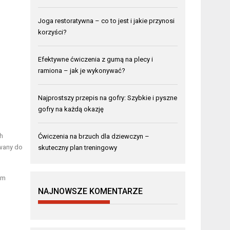
Joga restoratywna – co to jest i jakie przynosi
korzyści?
Efektywne ćwiczenia z gumą na plecy i
ramiona – jak je wykonywać?
Najprostszy przepis na gofry: Szybkie i pyszne
gofry na każdą okazję
h
Ćwiczenia na brzuch dla dziewczyn –
owany do
skuteczny plan treningowy
ym
NAJNOWSZE KOMENTARZE