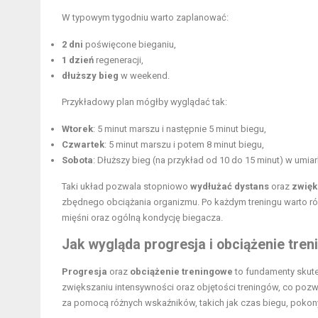
W typowym tygodniu warto zaplanować:
2 dni
poświęcone bieganiu,
1 dzień
regeneracji,
dłuższy bieg
w weekend.
Przykładowy plan mógłby wyglądać tak:
Wtorek
: 5 minut marszu i następnie 5 minut biegu,
Czwartek
: 5 minut marszu i potem 8 minut biegu,
Sobota
: Dłuższy bieg (na przykład od 10 do 15 minut) w umi
Taki układ pozwala stopniowo
wydłużać dystans
oraz
zwięk
zbędnego obciążania organizmu. Po każdym treningu warto r
mięśni oraz ogólną kondycję biegacza.
Jak wygląda progresja i obciążenie tre
Progresja
oraz
obciążenie treningowe
to fundamenty skute
zwiększaniu intensywności oraz objętości treningów, co po
za pomocą różnych wskaźników, takich jak czas biegu, pokon