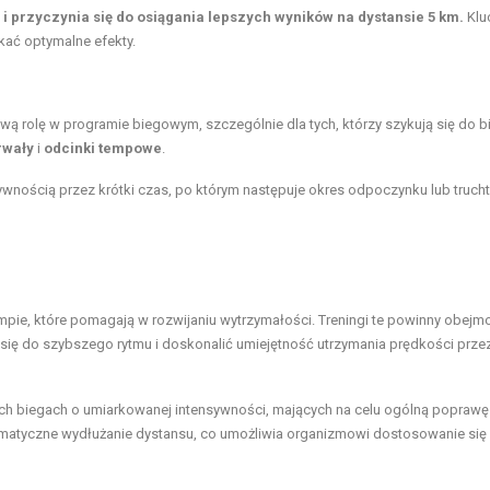
 i przyczynia się do osiągania lepszych wyników na dystansie 5 km.
Klu
kać optymalne efekty.
ą rolę w programie biegowym, szczególnie dla tych, którzy szykują się do b
rwały
i
odcinki tempowe
.
wnością przez krótki czas, po którym następuje okres odpoczynku lub trucht
mpie, które pomagają w rozwijaniu wytrzymałości. Treningi te powinny obej
się do szybszego rytmu i doskonalić umiejętność utrzymania prędkości prze
ich biegach o umiarkowanej intensywności, mających na celu ogólną poprawę
tematyczne wydłużanie dystansu, co umożliwia organizmowi dostosowanie się