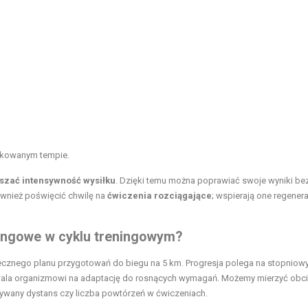
arkowanym tempie.
szać intensywność wysiłku
. Dzięki temu można poprawiać swoje wyniki be
ównież poświęcić chwilę na
ćwiczenia rozciągające
; wspierają one regener
ningowe w cyklu treningowym?
cznego planu przygotowań do biegu na 5 km. Progresja polega na stopnio
zwala organizmowi na adaptację do rosnących wymagań. Możemy mierzyć obci
ywany dystans czy liczba powtórzeń w ćwiczeniach.