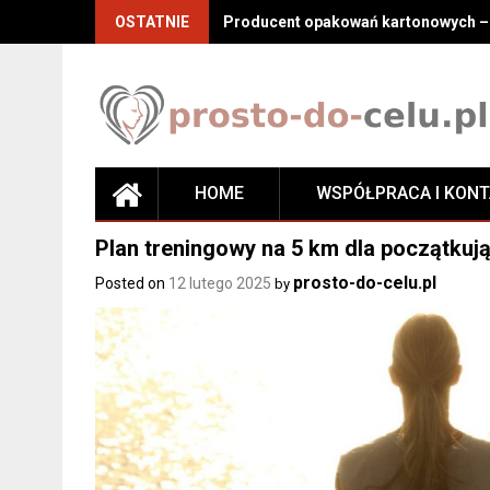
Skip
OSTATNIE
Producent opakowań kartonowych – j
to
content
HOME
WSPÓŁPRACA I KON
Plan treningowy na 5 km dla początkują
prosto-do-celu.pl
Posted on
12 lutego 2025
by