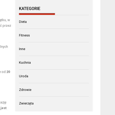
KATEGORIE
ątku, w
Dieta
ć przez
Fitness
alnych
Inne
Kuchnia
ie od
20
Uroda
Zdrowie
kazję
Zwierzęta
jest