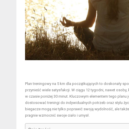
Plan treningowy na 5 km dla początkujących to doskonały sp
przynieść wiele satysfakcji. W ciągu 12 tygodni, nawet osoby
w czasie poniżej 30 minut. Kluczowym elementem tego planu j
dostosować treningi do indywidualnych potrzeb oraz stylu życi
biegacze mogą nie tylko poprawić swoją wydolność, ale także 
pragnie wzmocnić swoje ciało i umysł.