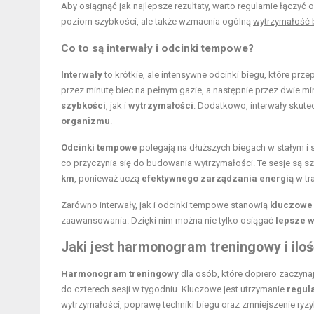
Aby osiągnąć jak najlepsze rezultaty, warto regularnie łączyć 
poziom szybkości, ale także wzmacnia ogólną
wytrzymałość 
Co to są interwały i odcinki tempowe?
Interwały
to krótkie, ale intensywne odcinki biegu, które pr
przez minutę biec na pełnym gazie, a następnie przez dwie m
szybkości
, jak i
wytrzymałości
. Dodatkowo, interwały skute
organizmu
.
Odcinki tempowe
polegają na dłuższych biegach w stałym i 
co przyczynia się do budowania wytrzymałości. Te sesje są 
km
, ponieważ uczą
efektywnego zarządzania energią
w tr
Zarówno interwały, jak i odcinki tempowe stanowią
kluczowe
zaawansowania. Dzięki nim można nie tylko osiągać
lepsze w
Jaki jest harmonogram treningowy i ilo
Harmonogram treningowy
dla osób, które dopiero zaczyna
do czterech sesji w tygodniu. Kluczowe jest utrzymanie
regul
wytrzymałości, poprawę techniki biegu oraz zmniejszenie ryzyk