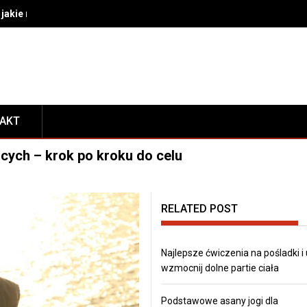
akie rozwiązania wybrać do bezpiecznego transportu i prezentacj
TAKT
cych – krok po kroku do celu
RELATED POST
Najlepsze ćwiczenia na pośladki i
wzmocnij dolne partie ciała
Podstawowe asany jogi dla