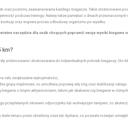
zeb oraz poziomu zaawansowania każdego biegacza. Takie zróżnicowane pod
rzyjemność podczas treningu. Należy także pamiętać o dniach przeznaczonych 
 kontuzji oraz wspiera proces odbudowy organizmu po wysiłku.
 świetne narzędzie dla osób chcących poprawić swoje wyniki biegowe 
5 km?
dę zróżnicowane i dostosowane do indywidualnych potrzeb biegaczy. Oto ki
na celu zwiększenie wytrzymałości,
dne grupy mięśniowe, co umożliwia poprawę siły nóg oraz stabilizacji całego 
 bieganie z innymi aktywnościami, takimi jak skakanie czy bieganie w różnyc
egu przeplatanych okresem odpoczynku lub wolniejszym tempem, co skutecz
ię stałe tempo przez określony czas lub dystans, co pozwala rozwijać umieję