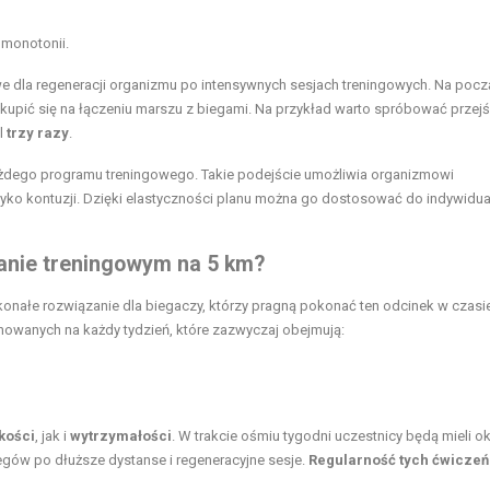
monotonii.
 dla regeneracji organizmu po intensywnych sesjach treningowych. Na pocz
upić się na łączeniu marszu z biegami. Na przykład warto spróbować przejś
kl
trzy razy
.
żdego programu treningowego. Takie podejście umożliwia organizmowi
yzyko kontuzji. Dzięki elastyczności planu można go dostosować do indywidu
anie treningowym na 5 km?
onałe rozwiązanie dla biegaczy, którzy pragną pokonać ten odcinek w czas
nowanych na każdy tydzień, które zazwyczaj obejmują:
kości
, jak i
wytrzymałości
. W trakcie ośmiu tygodni uczestnicy będą mieli o
gów po dłuższe dystanse i regeneracyjne sesje.
Regularność tych ćwiczeń 