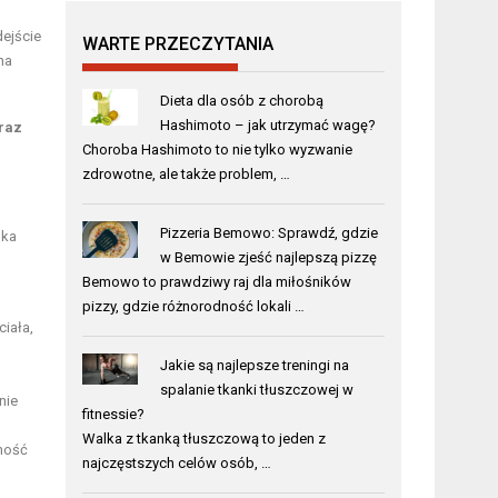
ejście
WARTE PRZECZYTANIA
na
Dieta dla osób z chorobą
Hashimoto – jak utrzymać wagę?
oraz
Choroba Hashimoto to nie tylko wyzwanie
zdrowotne, ale także problem, …
Pizzeria Bemowo: Sprawdź, gdzie
lka
w Bemowie zjeść najlepszą pizzę
Bemowo to prawdziwy raj dla miłośników
pizzy, gdzie różnorodność lokali …
ciała,
h
Jakie są najlepsze treningi na
spalanie tkanki tłuszczowej w
nie
fitnessie?
Walka z tkanką tłuszczową to jeden z
tność
najczęstszych celów osób, …