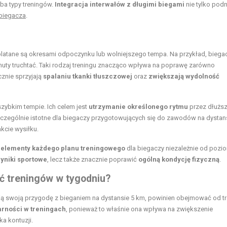
oba typy treningów.
Integracja interwałów z długimi biegami
nie tylko pod
biegacza
.
zeplatane są okresami odpoczynku lub wolniejszego tempa. Na przykład, bieg
inuty truchtać. Taki rodzaj treningu znacząco wpływa na poprawę zarówno
cznie sprzyjają
spalaniu tkanki tłuszczowej
oraz
zwiększają wydolność
szybkim tempie. Ich celem jest
utrzymanie określonego rytmu
przez dłuższ
szczególnie istotne dla biegaczy przygotowujących się do zawodów na dystan
akcie wysiłku.
 elementy każdego planu treningowego
dla biegaczy niezależnie od pozi
yniki sportowe
, lecz także znacznie poprawić
ogólną kondycję fizyczną
.
ść treningów w tygodniu?
ją swoją przygodę z bieganiem na dystansie 5 km, powinien obejmować od t
arności w treningach
, ponieważ to właśnie ona wpływa na zwiększenie
a kontuzji.