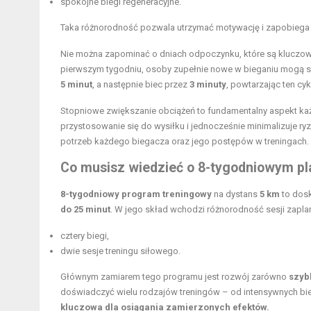
spokojne
biegi
regeneracyjne.
Taka różnorodność pozwala utrzymać motywację i zapobiega 
Nie można zapominać o dniach odpoczynku, które są kluczowe
pierwszym tygodniu, osoby zupełnie nowe w bieganiu mogą sk
5 minut
, a następnie biec przez
3 minuty
, powtarzając ten cy
Stopniowe zwiększanie obciążeń to fundamentalny aspekt ka
przystosowanie się do wysiłku i jednocześnie minimalizuje r
potrzeb każdego biegacza oraz jego postępów w treningach.
Co musisz wiedzieć o 8-tygodniowym pl
8-tygodniowy program treningowy
na dystans
5 km
to dosk
do 25 minut
. W jego skład wchodzi różnorodność sesji zapla
cztery biegi,
dwie sesje treningu siłowego.
Głównym zamiarem tego programu jest rozwój zarówno
szyb
doświadczyć wielu rodzajów treningów – od intensywnych bie
kluczowa dla osiągania zamierzonych efektów.