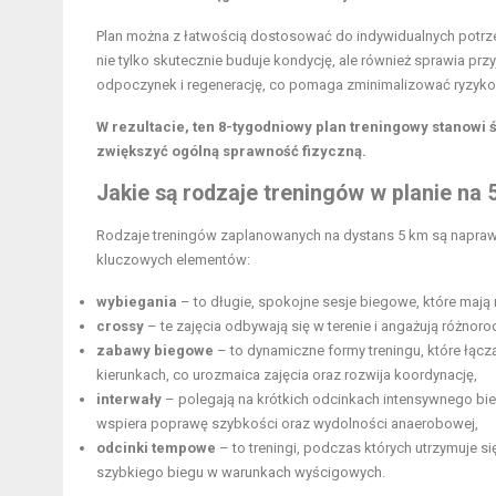
Plan można z łatwością dostosować do indywidualnych potr
nie tylko skutecznie buduje kondycję, ale również sprawia p
odpoczynek i regenerację, co pomaga zminimalizować ryzyko
W rezultacie, ten 8-tygodniowy plan treningowy stanowi
zwiększyć ogólną sprawność fizyczną.
Jakie są rodzaje treningów w planie na 
Rodzaje treningów zaplanowanych na dystans 5 km są napraw
kluczowych elementów:
wybiegania
– to długie, spokojne sesje biegowe, które mają 
crossy
– te zajęcia odbywają się w terenie i angażują różnoro
zabawy biegowe
– to dynamiczne formy treningu, które łączą
kierunkach, co urozmaica zajęcia oraz rozwija koordynację,
interwały
– polegają na krótkich odcinkach intensywnego bi
wspiera poprawę szybkości oraz wydolności anaerobowej,
odcinki tempowe
– to treningi, podczas których utrzymuje s
szybkiego biegu w warunkach wyścigowych.