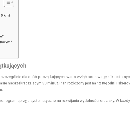
a 5 km?
iu?
ingowym?
ątkujących
, szczególnie dla osób początkujących, warto wziąć pod uwagę kilka istotnyc
zasie nieprzekraczającym
30 minut
. Plan rozłożony jest na
12 tygodni
i skier
m.
rmonogram sprzyja systematycznemu rozwijaniu wydolności oraz siły. W każd