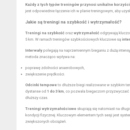
Każdy z tych typów treningów przynosi unikalne korzyści
jest odpowiednie łączenie ich w planie treningowym, aby uzys
Jakie są treningi na szybkość i wytrzymałość?
Treningi na szybkość
oraz
wytrzymałość
odgrywają kluczow
5 km. W ramach treningów szybkościowych kluczowe są
inte
Interwały
polegają na naprzemiennym bieganiu z dużą intensy
metoda znacząco wpływa na:
poprawę zdolności anaerobowych,
zwiększenie prędkości
.
Odcinki tempowe
to dłuższe biegi realizowane w szybkim te
dystanse od
1 do 3 km
, co pozwala biegaczom przyzwyczaić 
dłuższy czas.
Treningi wytrzymałościowe
skupiają się natomiast na dług
kondycji fizycznej. Kluczowym elementem tych sesji jest sys
zwiększonych obciążeń.