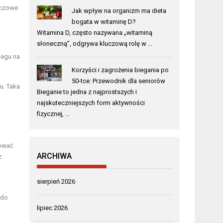
czowe
Jak wpływ na organizm ma dieta
bogata w witaminę D?
Witamina D, często nazywana „witaminą
słoneczną”, odgrywa kluczową rolę w …
iegu na
Korzyści i zagrożenia biegania po
50-tce: Przewodnik dla seniorów
u. Taka
Bieganie to jedna z najprostszych i
najskuteczniejszych form aktywności
fizycznej, …
mować
ARCHIWA
z
sierpień 2026
 do
lipiec 2026