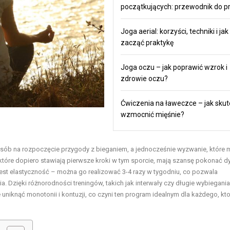
początkujących: przewodnik do pr
Joga aerial: korzyści, techniki i jak
zacząć praktykę
Joga oczu – jak poprawić wzrok i
zdrowie oczu?
Ćwiczenia na ławeczce – jak skut
wzmocnić mięśnie?
osób na rozpoczęcie przygody z bieganiem, a jednocześnie wyzwanie, które
, które dopiero stawiają pierwsze kroki w tym sporcie, mają szansę pokonać d
est elastyczność – można go realizować 3-4 razy w tygodniu, co pozwala
a. Dzięki różnorodności treningów, takich jak interwały czy długie wybiegania
uniknąć monotonii i kontuzji, co czyni ten program idealnym dla każdego, kt