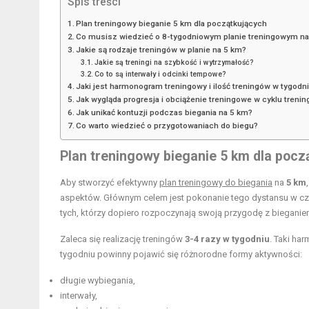
Spis treści
Plan treningowy bieganie 5 km dla początkujących
Co musisz wiedzieć o 8-tygodniowym planie treningowym n
Jakie są rodzaje treningów w planie na 5 km?
Jakie są treningi na szybkość i wytrzymałość?
Co to są interwały i odcinki tempowe?
Jaki jest harmonogram treningowy i ilość treningów w tygodn
Jak wygląda progresja i obciążenie treningowe w cyklu tren
Jak unikać kontuzji podczas biegania na 5 km?
Co warto wiedzieć o przygotowaniach do biegu?
Plan treningowy bieganie 5 km dla pocz
Aby stworzyć efektywny
plan treningowy do biegania
na
5 km
aspektów. Głównym celem jest pokonanie tego dystansu w c
tych, którzy dopiero rozpoczynają swoją przygodę z bieganie
Zaleca się realizację treningów
3-4 razy w tygodniu
. Taki ha
tygodniu powinny pojawić się różnorodne formy aktywności:
długie wybiegania,
interwały,