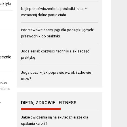
aktyki
Najlepsze ćwiczenia na pośladki i uda –
wzmocnij dolne partie ciała
Podstawowe asany jogi dla początkujących:
przewodnik do praktyki
Joga aerial: korzyści, techniki i jak zacząć
ecznie
praktykę
Joga oczu – jak poprawić wzrok i zdrowie
oczu?
 może
ystans
,
DIETA, ZDROWIE I FITNESS
o
Jakie ćwiczenia są najskuteczniejsze dla
spalania kalorii?