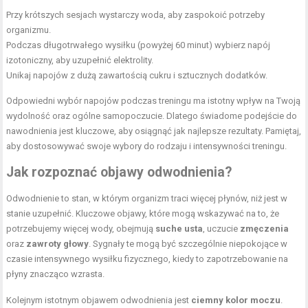
Przy krótszych sesjach wystarczy woda, aby zaspokoić potrzeby
organizmu.
Podczas długotrwałego wysiłku (powyżej 60 minut) wybierz napój
izotoniczny, aby uzupełnić elektrolity.
Unikaj napojów z dużą zawartością cukru i sztucznych dodatków.
Odpowiedni wybór napojów podczas treningu ma istotny wpływ na Twoją
wydolność oraz ogólne samopoczucie. Dlatego świadome podejście do
nawodnienia jest kluczowe, aby osiągnąć jak najlepsze rezultaty. Pamiętaj,
aby dostosowywać swoje wybory do rodzaju i intensywności treningu.
Jak rozpoznać objawy odwodnienia?
Odwodnienie to stan, w którym organizm traci więcej płynów, niż jest w
stanie uzupełnić. Kluczowe objawy, które mogą wskazywać na to, że
potrzebujemy więcej wody, obejmują
suche usta
, uczucie
zmęczenia
oraz
zawroty głowy
. Sygnały te mogą być szczególnie niepokojące w
czasie intensywnego wysiłku fizycznego, kiedy to zapotrzebowanie na
płyny znacząco wzrasta.
Kolejnym istotnym objawem odwodnienia jest
ciemny kolor moczu
.