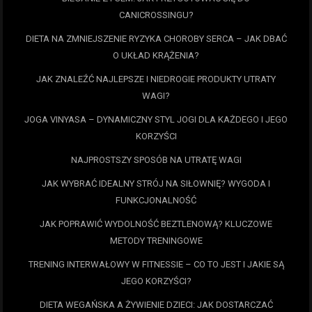
CANICROSSINGU?
DIETA NA ZMNIEJSZENIE RYZYKA CHOROBY SERCA – JAK DBAĆ
O UKŁAD KRĄŻENIA?
JAK ZNALEŹĆ NAJLEPSZE I NIEDROGIE PRODUKTY UTRATY
WAGI?
JOGA VINYASA – DYNAMICZNY STYL JOGI DLA KAŻDEGO I JEGO
KORZYŚCI
NAJPROSTSZY SPOSÓB NA UTRATĘ WAGI
JAK WYBRAĆ IDEALNY STRÓJ NA SIŁOWNIĘ? WYGODA I
FUNKCJONALNOŚĆ
JAK POPRAWIĆ WYDOLNOŚĆ BEZTLENOWĄ? KLUCZOWE
METODY TRENINGOWE
TRENING INTERWAŁOWY W FITNESSIE – CO TO JEST I JAKIE SĄ
JEGO KORZYŚCI?
DIETA WEGAŃSKA A ŻYWIENIE DZIECI: JAK DOSTARCZAĆ