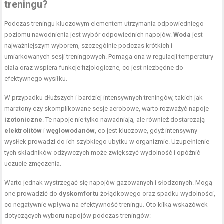
treningu?
Podczas treningu kluczowym elementem utrzymania odpowiedniego
poziomu nawodnienia jest wybór odpowiednich napojów.
Woda
jest
najważniejszym wyborem, szczególnie podczas krótkich i
umiarkowanych sesji treningowych. Pomaga ona w regulacji temperatury
ciała oraz wspiera funkcje fizjologiczne, co jest niezbędne do
efektywnego wysiłku.
W przypadku dłuższych i bardziej intensywnych treningów, takich jak
maratony czy skomplikowane sesje aerobowe, warto rozważyć napoje
izotoniczne
. Te napoje nie tylko nawadniają, ale również dostarczają
elektrolitów
i
węglowodanów
, co jest kluczowe, gdyż intensywny
wysiłek prowadzi do ich szybkiego ubytku w organizmie. Uzupełnienie
tych składników odżywczych może zwiększyć wydolność i opóźnić
uczucie zmęczenia.
Warto jednak wystrzegać się napojów gazowanych i słodzonych. Mogą
one prowadzić do
dyskomfortu
żołądkowego oraz spadku wydolności,
co negatywnie wpływa na efektywność treningu. Oto kilka wskazówek
dotyczących wyboru napojów podczas treningów: