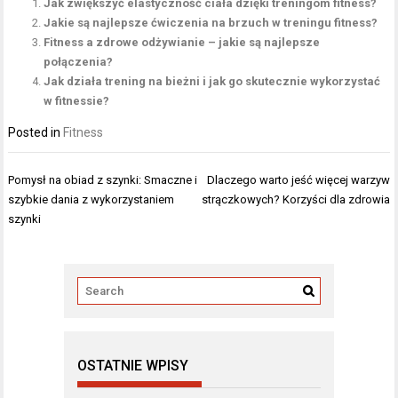
Jak zwiększyć elastyczność ciała dzięki treningom fitness?
Jakie są najlepsze ćwiczenia na brzuch w treningu fitness?
Fitness a zdrowe odżywianie – jakie są najlepsze
połączenia?
Jak działa trening na bieżni i jak go skutecznie wykorzystać
w fitnessie?
Posted in
Fitness
Nawigacja
Pomysł na obiad z szynki: Smaczne i
Dlaczego warto jeść więcej warzyw
wpisu
szybkie dania z wykorzystaniem
strączkowych? Korzyści dla zdrowia
szynki
OSTATNIE WPISY