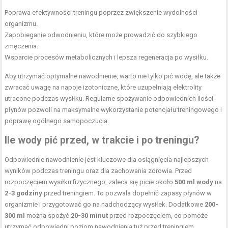
Poprawa efektywności treningu poprzez zwiększenie wydolności
organizmu.
Zapobieganie odwodnieniu, które może prowadzić do szybkiego
zmęczenia.
Wsparcie procesów metabolicznych i lepsza regeneracja po wysiłku.
Aby utrzymać optymalne nawodnienie, warto nie tylko pić wodę, ale także
zwracać uwagę na napoje izotoniczne, które uzupełniają elektrolity
utracone podczas wysiłku. Regularne spożywanie odpowiednich ilości
płynów pozwoli na maksymalne wykorzystanie potencjału treningowego i
poprawę ogólnego samopoczucia.
Ile wody pić przed, w trakcie i po treningu?
Odpowiednie nawodnienie jest kluczowe dla osiągnięcia najlepszych
wyników podczas treningu oraz dla zachowania zdrowia. Przed
rozpoczęciem wysiłku fizycznego, zaleca się picie około
500 ml wody
na
2-3 godziny
przed treningiem. To pozwala dopełnić zapasy płynów w
organizmie i przygotować go na nadchodzący wysiłek. Dodatkowe
200-
300 ml
można spożyć
20-30 minut
przed rozpoczęciem, co pomoże
utrzymać odpowiedni poziom nawodnienia tuż przed treningiem.