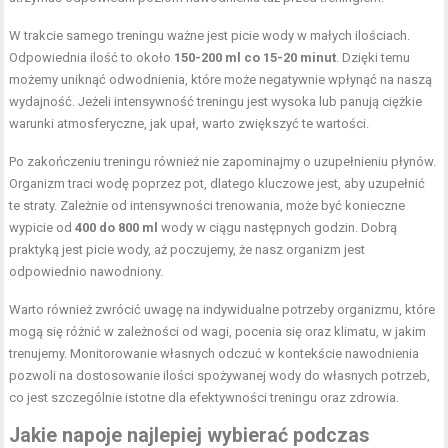
W trakcie samego treningu ważne jest picie wody w małych ilościach.
Odpowiednia ilość to około
150-200 ml co 15-20 minut
. Dzięki temu
możemy uniknąć odwodnienia, które może negatywnie wpłynąć na naszą
wydajność. Jeżeli intensywność treningu jest wysoka lub panują ciężkie
warunki atmosferyczne, jak upał, warto zwiększyć te wartości.
Po zakończeniu treningu również nie zapominajmy o uzupełnieniu płynów.
Organizm traci wodę poprzez pot, dlatego kluczowe jest, aby uzupełnić
te straty. Zależnie od intensywności trenowania, może być konieczne
wypicie od
400 do 800 ml
wody w ciągu następnych godzin. Dobrą
praktyką jest picie wody, aż poczujemy, że nasz organizm jest
odpowiednio nawodniony.
Warto również zwrócić uwagę na indywidualne potrzeby organizmu, które
mogą się różnić w zależności od wagi, pocenia się oraz klimatu, w jakim
trenujemy. Monitorowanie własnych odczuć w kontekście nawodnienia
pozwoli na dostosowanie ilości spożywanej wody do własnych potrzeb,
co jest szczególnie istotne dla efektywności treningu oraz zdrowia.
Jakie napoje najlepiej wybierać podczas