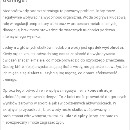
Niedobór wody podczas treningu to poważny problem, który może
negatywnie wpływać na wydolność organizmu. Woda odgrywa kluczową
rolę w regulacji temperatury ciała oraz w procesach metabolicznych,
dlatego jej brak może prowadzić do znacznych trudności podczas
intensywnego wysiłku.
Jednym z głównych skutków niedoboru wody jest
spadek wydolności
.
Kiedy organizm jest odwodniony, nasza zdolność do wykonywania
ćwiczeń znacznie maleje, co może prowadzić do szybszego zmęczenia.
Osoby, które nie piją wystarczającej ilości wody, mogą także zauważyć, że
ich mięśnie są
słabsze
i szybciej się męczą, co obniża efektywność
treningu.
Oprócz tego, odwodnienie wpływa negatywnie na
koncentrację
i
zdolność podejmowania decyzji. To z kolei może prowadzić do gorszych
wyników zarówno w sporcie, jak i w codziennych aktywnościach. W
skrajnych przypadkach, brak wody może skutkować poważnymi
problemami zdrowotnymi, takimi jak
udar cieplny
, który jest bardzo
niebezpieczny i może zagrażać życiu.