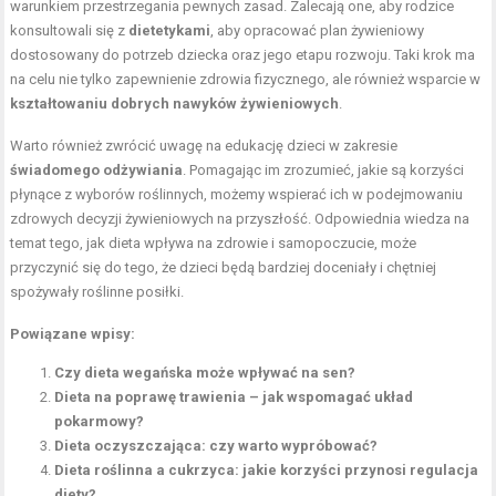
warunkiem przestrzegania pewnych zasad. Zalecają one, aby rodzice
konsultowali się z
dietetykami
, aby opracować plan żywieniowy
dostosowany do potrzeb dziecka oraz jego etapu rozwoju. Taki krok ma
na celu nie tylko zapewnienie zdrowia fizycznego, ale również wsparcie w
kształtowaniu dobrych nawyków żywieniowych
.
Warto również zwrócić uwagę na edukację dzieci w zakresie
świadomego odżywiania
. Pomagając im zrozumieć, jakie są korzyści
płynące z wyborów roślinnych, możemy wspierać ich w podejmowaniu
zdrowych decyzji żywieniowych na przyszłość. Odpowiednia wiedza na
temat tego, jak dieta wpływa na zdrowie i samopoczucie, może
przyczynić się do tego, że dzieci będą bardziej doceniały i chętniej
spożywały roślinne posiłki.
Powiązane wpisy:
Czy dieta wegańska może wpływać na sen?
Dieta na poprawę trawienia – jak wspomagać układ
pokarmowy?
Dieta oczyszczająca: czy warto wypróbować?
Dieta roślinna a cukrzyca: jakie korzyści przynosi regulacja
diety?