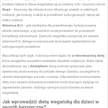
źródłami żelaza w diecie wegańskiej są soczewica, tofu i suszone owoce.
Wapń
– kluczowy dla zdrowia kości. Można go znaleźć w niektórych
roślinach, jak brokuły, a także w produktach wzbogacanych, takich jak
mleko roślinne.
Witamina B12
– jest niezbędna dla prawidłowego funkcjonowania
układu nerwowego, a jej niedobór może prowadzić do poważnych
komplikacji zdrowotnych. Żywność wegańska zazwyczaj nie zawiera
witaminy B12, dlatego konieczne jest stosowanie suplementów lub
wzbogaconych produktów.
Aby uniknąć tych ryzyk, rodzice powinni dążyć do
zrównoważonej diety
,
która uwzględnia wszystkie niezbędne składniki odżywcze. Warto także
skonsultować się z
dietetykiem
, który pomoże opracować plan
żywieniowy dostosowany do potrzeb danego dziecka, szczególnie w
okresie intensywnego wzrostu i rozwoju. Odpowiednie monitorowanie
diety oraz uważne dobieranie produktów może znacząco wpłynąć na
zapewnienie zdrowia i dobrego samopoczucia dziecka na diecie
wegańskiej.
Jak wprowadzić dietę wegańską dla dzieci w
sposób bezpieczny?