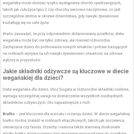
wegańska może obniżać ryzyko wystąpienia chorób cywilizacyjnych,
takich jak cukrzyca typu 2 czy choroby sercowo-naczyniowe, co jest
szczególnie istotne w okresie dzieciństwa, gdy nawyki żywieniowe
kształtują się na całe życie.
Warto zauważyć, że przy odpowiednim zbilansowaniu posiłków, dieta
wegańska może być nie tylko zdrowa, ale również różnorodna.
Zachęcanie dzieci do próbowania nowych smaków i potraw bazujących
na roślinach wpływa na ich nawyki żywieniowe i otwartość na zdrowe
wybory w przyszłości.
Jakie składniki odżywcze są kluczowe w diecie
wegańskiej dla dzieci?
Dieta wegańska dla dzieci, choć bogata w różnorodne składniki roślinne,
wymaga szczególnej uwagi na dostarczenie wszystkich niezbędnych
składników odżywczych. Oto najważniejsze z nich:
Białko
– jest kluczowe dla wzrostu i rozwoju dzieci. W diecie wegańskiej
białko można znaleźć w roślinach strączkowych, takich jak soczewica,
ciecierzyca czy fasola. Orzechy i nasiona także stanowią doskonałe
źródło białka, które powinno być regularnie wprowadzane do posiłków.