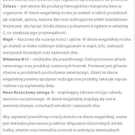
Żelazo
– jest istotne dla produkcji hemoglobiny i transportu tlenu w
organizmie. W diecie wegańskiej można je znaleźć w takich produktach
jak szpinak, quinoa, nasiona dyni oraz wzbogacone płatki śniadaniowe.
Ważne jest, aby łączyć źródła żelaza z pokarmami bogatymi w witaminę
C, co zwiększa jego przyswajalność.
Wapń
– kluczowy dla rozwoju kości i zębów. W diecie wegańskiej można
go znaleźć w mleku roślinnym wzbogacanym w wapń, tofu, zielonych
warzywach liściastych oraz nasionach chia.
Witamina B12
– niezbędna dla prawidłowego funkcjonowania układu
nerwowego oraz produkcji czerwonych krwinek. Ponieważ jest głównie
obecna w produktach pochodzenia zwierzęcego, dzieci na diecie
wegańskiej powinny spożywać wzbogacone produkty, takie jak napoje
roślinne czy suplementy diety.
Kwas tłuszczowy omega-3
– wspierający zdrowie mózgu i układu
sercowo-naczyniowego. W diecie wegańskiej znajdują się one w
siemieniu lnianym, orzechach włoskich i nasionach chia.
Aby zapewnić prawidłowy rozwój dziecka na diecie wegańskiej, ważne
jest dokładne planowanie posiłków. Włączenie różnorodnych źródeł
białka, witamin oraz minerałów pomoże w uniknięciu ewentualnych