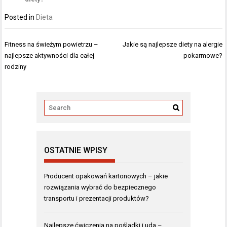
Posted in
Dieta
Nawigacja
Fitness na świeżym powietrzu –
Jakie są najlepsze diety na alergie
wpisu
najlepsze aktywności dla całej
pokarmowe?
rodziny
OSTATNIE WPISY
Producent opakowań kartonowych – jakie
rozwiązania wybrać do bezpiecznego
transportu i prezentacji produktów?
Najlepsze ćwiczenia na pośladki i uda –