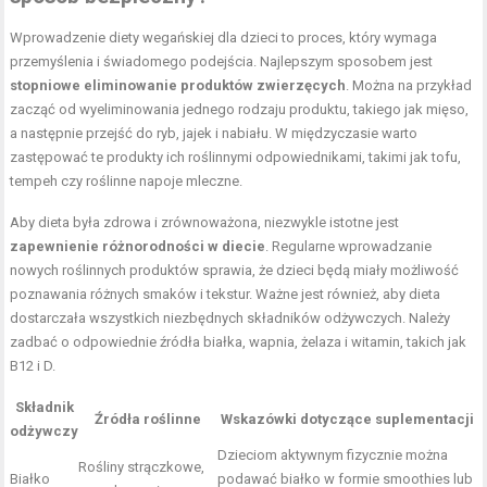
Wprowadzenie diety wegańskiej dla dzieci to proces, który wymaga
przemyślenia i świadomego podejścia. Najlepszym sposobem jest
stopniowe eliminowanie produktów zwierzęcych
. Można na przykład
zacząć od wyeliminowania jednego rodzaju produktu, takiego jak mięso,
a następnie przejść do ryb, jajek i nabiału. W międzyczasie warto
zastępować te produkty ich roślinnymi odpowiednikami, takimi jak tofu,
tempeh czy roślinne napoje mleczne.
Aby dieta była zdrowa i zrównoważona, niezwykle istotne jest
zapewnienie różnorodności w diecie
. Regularne wprowadzanie
nowych roślinnych produktów sprawia, że dzieci będą miały możliwość
poznawania różnych smaków i tekstur. Ważne jest również, aby dieta
dostarczała wszystkich niezbędnych składników odżywczych. Należy
zadbać o odpowiednie źródła białka, wapnia, żelaza i witamin, takich jak
B12 i D.
Składnik
Źródła roślinne
Wskazówki dotyczące suplementacji
odżywczy
Dzieciom aktywnym fizycznie można
Rośliny strączkowe,
Białko
podawać białko w formie smoothies lub