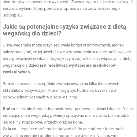
niedoborów i zapewni zdrowy rozwój. Zawsze warto także skonsultować
się z dietetykiem, który pomoże w opracowaniu zrównoważonego
jadłospisu.
Jakie są potencjalne ryzyka związane z dietą
wegańską dla dzieci?
Dieta wegańska może przynieść wiele korzyści zdrowotnych, jednak
należy pamiętać, że jej niewłaściwe wprowadzenie u dzieci może wiązać
się z poważnymi ryzykami. Największym zagrożeniem związanym z dietą
wegańską dla dzieci jest
możliwość wystąpienia niedoborów
żywieniowych
.
Rodzice powinni szczególnie zwrócić uwagę na kilka kluczowych
składników odżywczych, które mogą być trudne do uzyskania w
odpowiednich ilościach w diecie roślinnej:
Białko
– jest niezbędne do prawidłowego rozwoju mięśni i tkanek. Dzieci
stosujące dietę wegańską powinny spożywać różne źródła białka, takie
jak rośliny strączkowe, orzechy oraz nasiona.
Żelazo
– jego niedobór może prowadzić do anemii, co z kolei może
wpłynąć na energię i ogólne samopoczucie dziecka. Najlepszymi