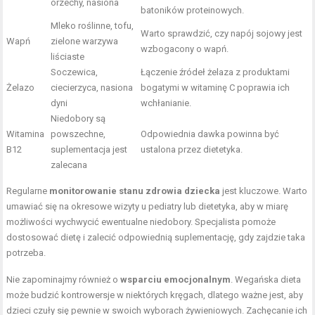
orzechy, nasiona
batoników proteinowych.
Mleko roślinne, tofu,
Warto sprawdzić, czy napój sojowy jest
Wapń
zielone warzywa
wzbogacony o wapń.
liściaste
Soczewica,
Łączenie źródeł żelaza z produktami
Żelazo
ciecierzyca, nasiona
bogatymi w witaminę C poprawia ich
dyni
wchłanianie.
Niedobory są
Witamina
powszechne,
Odpowiednia dawka powinna być
B12
suplementacja jest
ustalona przez dietetyka.
zalecana
Regularne
monitorowanie stanu zdrowia dziecka
jest kluczowe. Warto
umawiać się na okresowe wizyty u pediatry lub dietetyka, aby w miarę
możliwości wychwycić ewentualne niedobory. Specjalista pomoże
dostosować dietę i zalecić odpowiednią suplementację, gdy zajdzie taka
potrzeba.
Nie zapominajmy również o
wsparciu emocjonalnym
. Wegańska dieta
może budzić kontrowersje w niektórych kręgach, dlatego ważne jest, aby
dzieci czuły się pewnie w swoich wyborach żywieniowych. Zachęcanie ich