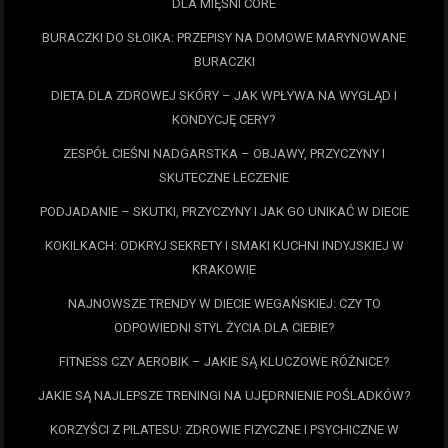
DLA MIĘŚNI CORE
BURACZKI DO SŁOIKA: PRZEPISY NA DOMOWE MARYNOWANE
BURACZKI
DIETA DLA ZDROWEJ SKÓRY – JAK WPŁYWA NA WYGLĄD I
KONDYCJĘ CERY?
ZESPÓŁ CIEŚNI NADGARSTKA – OBJAWY, PRZYCZYNY I
SKUTECZNE LECZENIE
PODJADANIE – SKUTKI, PRZYCZYNY I JAK GO UNIKAĆ W DIECIE
KOKILKACH: ODKRYJ SEKRETY I SMAKI KUCHNI INDYJSKIEJ W
KRAKOWIE
NAJNOWSZE TRENDY W DIECIE WEGAŃSKIEJ: CZY TO
ODPOWIEDNI STYL ŻYCIA DLA CIEBIE?
FITNESS CZY AEROBIK – JAKIE SĄ KLUCZOWE RÓŻNICE?
JAKIE SĄ NAJLEPSZE TRENINGI NA UJĘDRNIENIE POŚLADKÓW?
KORZYŚCI Z PILATESU: ZDROWIE FIZYCZNE I PSYCHICZNE W