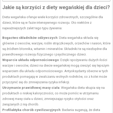
Jakie są korzyści z diety wegańskiej dla dzieci?
Dieta wegańska oferuje wiele korzyści zdrowotnych, szczególnie dla
dzieci, które są w fazie intensywnego rozwoju. Oto niektóre z
najważniejszych zalet tego typu żywienia:
Bogactwo składników odżywczych
: Dieta wegańska składa się
głównie z owoców, warzyw, roślin strączkowych, orzechów i nasion, które
są źródłem błonnika, witamin i minerałów. Składniki te są niezbędne dla
prawidłowego rozwoju fizycznego i psychicznego dzieci.
Wsparcie układu odpornościowego
: Dzięki spożywaniu dużych ilości
warzyw i owoców, dzieci na diecie wegańskiej mogą cieszyć się lepszym
wsparciem dla układu odpornościowego. Antyoksydanty obecne w tych
produktach pomagają w zwalczaniu wolnych rodników, co z kolei może
przyczynić się do zmniejszenia ryzyka infekcji.
Utrzymanie prawidłowej masy ciała
: Wegańska dieta skupia się na
produktach o niskiej kaloryczności, co może pomóc w utrzymaniu
zdrowej masy ciała u dzieci, zmniejszając ryzyko otyłości oraz
związanych z nią chorób.
Profilaktyka chorób cywilizacyjnych
: Badania sugerują, że dieta