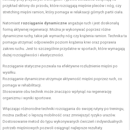
przykład skłony do przodu, które rozciągają mięśnie pleców i nóg, czy
stretching mięśni ramion, który pomaga w relaksacji górnych partii ciała.
Natomiast
rozciąganie dynamiczne
angażuje ruch i jest doskonałą
formą aktywnej regeneracji. Można je wykonywać poprzez różne
dynamiczne ruchy, takie jak wymachy nóg czy krążenia ramion. Technika ta
pomaga utrzymać odpowiedni poziom krążenia krwi oraz poprawia
zakres ruchu. Jest to szczególnie przydatne w sportach, które wymagają
dużej rozciągliwości i elastyczności.
Rozciąganie statyczne pozwala na efektywne rozluźnienie mięśni po
wysiłku.
Rozciąganie dynamiczne utrzymuje aktywność mięśni poprzez ruch, co
pomaga w rehabilitacji.
Stosowanie obu technik może znacząco wpłynąć na regenerację
organizmu i wyniki sportowe.
Włączając różnorodne techniki rozciągania do swojej rutyny po treningu,
można zadbać o lepszą mobilność oraz zmniejszyć ryzyko urazów.
Dostosowanie metod do typu wykonywanych ćwiczeń i indywidualnych
potrzeb mięśniowych pozwoli osiągnąć najlepsze rezultaty.