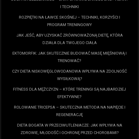
I TECHNIKI
ROZPIĘTKI NA ŁAWCE SKOŚNEJ – TECHNIKI, KORZYŚCI I
PROGRAM TRENINGOWY
JAK JEŚĆ, ABY UZYSKAĆ ZRÓWNOWAŻONĄ DIETĘ, KTÓRA
DZIAŁA DLA TWOJEGO CIAŁA
EKTOMORFIK: JAK SKUTECZNIE BUDOWAĆ MASĘ MIĘŚNIOWĄ I
TRENOWAĆ?
CZY DIETA NISKOWĘGLOWODANOWA WPŁYWA NA ZDOLNOŚĆ
WYSIŁKOWĄ?
FITNESS DLA MĘŻCZYZN – KTÓRE TRENINGI SĄ NAJBARDZIEJ
EFEKTYWNE?
ROLOWANIE TRICEPSA – SKUTECZNA METODA NA NAPIĘCIE I
REGENERACJĘ
DIETA BOGATA W PRZECIWUTLENIACZE: JAK WPŁYWA NA
ZDROWIE, MŁODOŚĆ I OCHRONĘ PRZED CHOROBAMI?