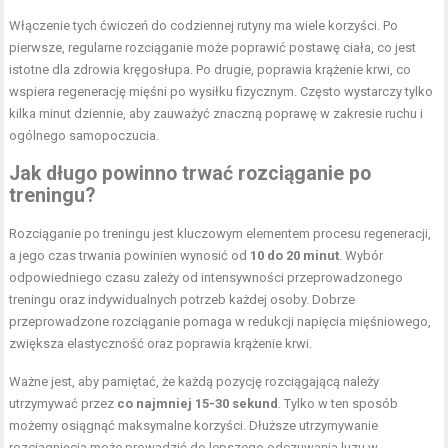
Włączenie tych ćwiczeń do codziennej rutyny ma wiele korzyści. Po
pierwsze, regularne rozciąganie może poprawić postawę ciała, co jest
istotne dla zdrowia kręgosłupa. Po drugie, poprawia krążenie krwi, co
wspiera regenerację mięśni po wysiłku fizycznym. Często wystarczy tylko
kilka minut dziennie, aby zauważyć znaczną poprawę w zakresie ruchu i
ogólnego samopoczucia.
Jak długo powinno trwać rozciąganie po
treningu?
Rozciąganie po treningu jest kluczowym elementem procesu regeneracji,
a jego czas trwania powinien wynosić od
10 do 20 minut
. Wybór
odpowiedniego czasu zależy od intensywności przeprowadzonego
treningu oraz indywidualnych potrzeb każdej osoby. Dobrze
przeprowadzone rozciąganie pomaga w redukcji napięcia mięśniowego,
zwiększa elastyczność oraz poprawia krążenie krwi.
Ważne jest, aby pamiętać, że każdą pozycję rozciągającą należy
utrzymywać przez
co najmniej 15-30 sekund
. Tylko w ten sposób
możemy osiągnąć maksymalne korzyści. Dłuższe utrzymywanie
rozciągnięcia może prowadzić do lepszego odczuwania luzu w