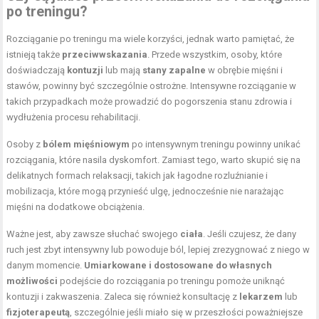
po treningu?
Rozciąganie po treningu ma wiele korzyści, jednak warto pamiętać, że
istnieją także
przeciwwskazania
. Przede wszystkim, osoby, które
doświadczają
kontuzji
lub mają
stany zapalne
w obrębie mięśni i
stawów, powinny być szczególnie ostrożne. Intensywne rozciąganie w
takich przypadkach może prowadzić do pogorszenia stanu zdrowia i
wydłużenia procesu rehabilitacji.
Osoby z
bólem mięśniowym
po intensywnym treningu powinny unikać
rozciągania, które nasila dyskomfort. Zamiast tego, warto skupić się na
delikatnych formach relaksacji, takich jak łagodne rozluźnianie i
mobilizacja, które mogą przynieść ulgę, jednocześnie nie narażając
mięśni na dodatkowe obciążenia.
Ważne jest, aby zawsze słuchać swojego
ciała
. Jeśli czujesz, że dany
ruch jest zbyt intensywny lub powoduje ból, lepiej zrezygnować z niego w
danym momencie.
Umiarkowane i dostosowane do własnych
możliwości
podejście do rozciągania po treningu pomoże uniknąć
kontuzji i zakwaszenia. Zaleca się również konsultację z
lekarzem
lub
fizjoterapeutą
, szczególnie jeśli miało się w przeszłości poważniejsze