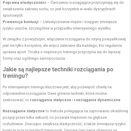
Poprawa elastyczności
– Ćwiczenia rozciągające przyczyniają się do
zwiększenia zakresu ruchu, co jest korzystne w wielu dyscyplinach
sportowych.
Prewencja kontuzji
– Uelastycznienie mięśni i ścięgien zmniejsza
ryzyko urazów, szczególnie w przypadku intensywnego wysiłku.
W związku z powyższym, włączenie rozciągania do rutyny powysiłkowej
jest nie tylko korzystne, ale wręcz zalecane dla każdego, kto regularnie
uprawia sport. Troska o mięśnie po treningu przyczynia się do lepszej
formy oraz ogólnego samopoczucia.
Jakie są najlepsze techniki rozciągania po
treningu?
Po intensywnym treningu kluczowe jest, aby poświęcić chwilę na
odpowiednie rozciąganie. Dwie główne techniki, które można
zastosować, to
rozciąganie statyczne
i
rozciąganie dynamiczne
.
Rozciąganie statyczne
to metoda polegająca na zajmowaniu określonej
pozycji przez kilka sekund, co pozwala mięśniom na głębsze
rozluźnienie. Znacząco zwiększa elastyczność, a także zmniejsza ryzyko
kontuzji przy przyszłych treningach. Typowe ćwiczenia obejmują na