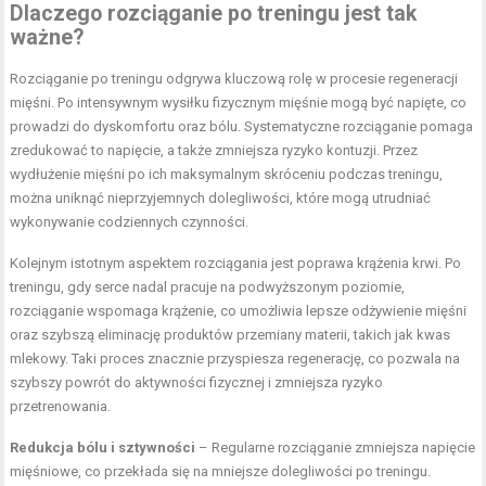
Dlaczego rozciąganie po treningu jest tak
ważne?
Rozciąganie po treningu odgrywa kluczową rolę w procesie regeneracji
mięśni. Po intensywnym wysiłku fizycznym mięśnie mogą być napięte, co
prowadzi do dyskomfortu oraz bólu. Systematyczne rozciąganie pomaga
zredukować to napięcie, a także zmniejsza ryzyko kontuzji. Przez
wydłużenie mięśni po ich maksymalnym skróceniu podczas treningu,
można uniknąć nieprzyjemnych dolegliwości, które mogą utrudniać
wykonywanie codziennych czynności.
Kolejnym istotnym aspektem rozciągania jest poprawa krążenia krwi. Po
treningu, gdy serce nadal pracuje na podwyższonym poziomie,
rozciąganie wspomaga krążenie, co umożliwia lepsze odżywienie mięśni
oraz szybszą eliminację produktów przemiany materii, takich jak kwas
mlekowy. Taki proces znacznie przyspiesza regenerację, co pozwala na
szybszy powrót do aktywności fizycznej i zmniejsza ryzyko
przetrenowania.
Redukcja bólu i sztywności
– Regularne rozciąganie zmniejsza napięcie
mięśniowe, co przekłada się na mniejsze dolegliwości po treningu.