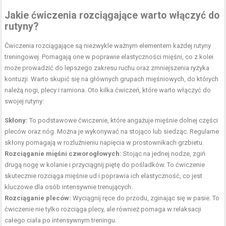
Jakie ćwiczenia rozciągające warto włączyć do
rutyny?
Ćwiczenia rozciągające są niezwykle ważnym elementem każdej rutyny
treningowej. Pomagają one w poprawie elastyczności mięśni, co z kolei
może prowadzić do lepszego zakresu ruchu oraz zmniejszenia ryzyka
kontuzji. Warto skupić się na głównych grupach mięśniowych, do których
należą nogi, plecy i ramiona. Oto kilka ćwiczeń, które warto włączyć do
swojej rutyny:
Skłony:
To podstawowe ćwiczenie, które angażuje mięśnie dolnej części
pleców oraz nóg. Można je wykonywać na stojąco lub siedząc. Regularne
skłony pomagają w rozluźnieniu napięcia w prostownikach grzbietu.
Rozciąganie mięśni czworogłowych:
Stojąc na jednej nodze, zgiń
drugą nogę w kolanie i przyciągnij piętę do pośladków. To ćwiczenie
skutecznie rozciąga mięśnie ud i poprawia ich elastyczność, co jest
kluczowe dla osób intensywnie trenujących.
Rozciąganie pleców:
Wyciągnij ręce do przodu, zginając się w pasie. To
ćwiczenie nie tylko rozciąga plecy, ale również pomaga w relaksacji
całego ciała po intensywnym treningu.