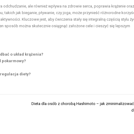
ra odchudzanie, ale również wpływa na zdrowie serca, poprawia krążenie ora
 takich jak bieganie, pływanie, czy joga, może przynieść różnorodne korzyśc
tywności. Kluczowe jest, aby ćwiczenia stały się integralną częścią stylu ży
en sposób można skutecznie osiągnąć założone cele i cieszyć się lepszym
 dbać o układ krążenia?
ad pokarmowy?
 regulacja diety?
Dieta dla osób z chorobą Hashimoto – jak zminimalizowa
d