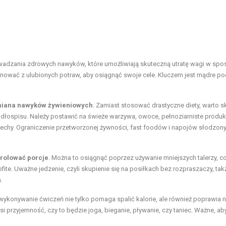
wadzania zdrowych nawyków, które umożliwiają skuteczną utratę wagi w sp
gnować z ulubionych potraw, aby osiągnąć swoje cele. Kluczem jest mądre po
iana nawyków żywieniowych
. Zamiast stosować drastyczne diety, warto s
ospisu. Należy postawić na świeże warzywa, owoce, pełnoziarniste produkt
zechy. Ograniczenie przetworzonej żywności, fast foodów i napojów słodzon
trolować porcje
. Można to osiągnąć poprzez używanie mniejszych talerzy, c
fite. Uważne jedzenie, czyli skupienie się na posiłkach bez rozpraszaczy, tak
.
 wykonywanie ćwiczeń nie tylko pomaga spalić kalorie, ale również poprawia na
 przyjemność, czy to będzie joga, bieganie, pływanie, czy taniec. Ważne, ab