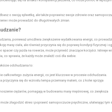
 koncentrując się na smaku i konsystencji jedzenia, co może pomóc w lepszym
adbasz o swoją sylwetkę, ale także poprawisz swoje zdrowie oraz samopoczu
enie i może prowadzić do długotrwałych zmian.
hudzanie?
dzania, ponieważ umożliwia zwiększenie wydatkowania energii, co prowadz
kcję masy ciała, ale również przyczynia się do poprawy kondycji fizycznej i 
spacer czy jazda na rowerze, może przynieść znaczące korzyści. Istnieje wi
, co sprawia, że każdy może znaleźć coś dla siebie.
tekście odchudzania to:
e całkowitego zużycia energii, co jest kluczowe w procesie odchudzania.
 przyczynia się do wzrostu tempa przemiany materii, co z kolei sprzyja
dnoszenie ciężarów, pomagają w budowaniu masy mięśniowej, co zwiększa
o może złagodzić stres i poprawić samopoczucie psychiczne, ułatwiając tym