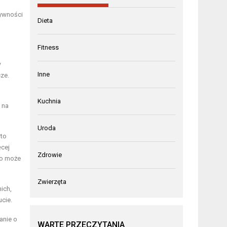
tywności
Dieta
Fitness
w
Inne
ze.
Kuchnia
 na
Uroda
rto
ęcej
Zdrowie
co może
Zwierzęta
ich,
ucie.
anie o
WARTE PRZECZYTANIA