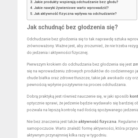
Jakie produkty wspierają odchudzanie bez głodu?
Jakie nawyki żywieniowe warto wprowadzić?
Jak aktywność fizyczna wpływa na odchudzanie?
Jak schudnąć bez głodzenia się?
Odchudzanie bez głodzenia się to tak naprawdę sztuka wpro
zrównoważony. Ważne jest, aby zrozumieć, że nie trzeba rezy
do jedzenia i aktywności fizycznej.
Pierwszym krokiem do odchudzania bez głodzenia się jest
zm
się na wprowadzeniu zdrowych produktów do codziennego jadł
chude białka oraz zdrowe tłuszcze, takie jak awokado czy or
pewnością wpłynie pozytywnie na proces odchudzania.
Dobrą praktyką jest również nauczenie się, w jaki sposób
kon
optycznie sprawi, że jedzenie będzie wydawało się bardziej ob
pozwala na lepszą kontrolę nad ilością spożywanego jedzenia
Nie bez znaczenia jest także
aktywność fizyczna
. Regularne
samopoczucie. Warto znaleźć formę aktywności, która przynosi
aktywnym przynajmniej kilka razy w tygodniu.