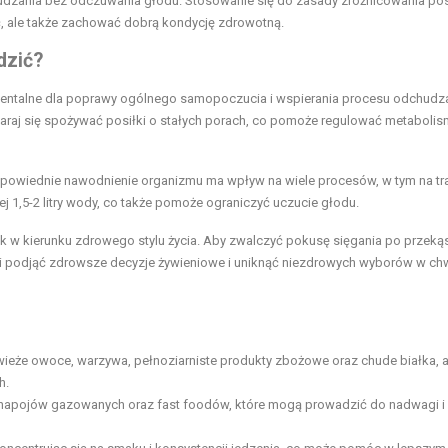
udzania bez odczuwania głodu. Stosowanie się do zasady zróżnicowania pos
, ale także zachować dobrą kondycję zdrowotną.
dzić?
ntalne dla poprawy ogólnego samopoczucia i wspierania procesu odchudza
taraj się spożywać posiłki o stałych porach, co pomoże regulować metabolis
dpowiednie nawodnienie organizmu ma wpływ na wiele procesów, w tym na tr
ej 1,5-2 litry wody, co także pomoże ograniczyć uczucie głodu.
k w kierunku zdrowego stylu życia. Aby zwalczyć pokusę sięgania po przekąs
Ci podjąć zdrowsze decyzje żywieniowe i uniknąć niezdrowych wyborów w ch
wieże owoce, warzywa, pełnoziarniste produkty zbożowe oraz chude białka, 
h.
 napojów gazowanych oraz fast foodów, które mogą prowadzić do nadwagi i