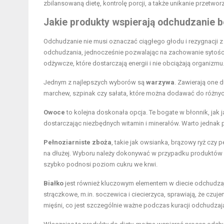
zbilansowaną dietę, kontrolę porcji, a także unikanie przetwor
Jakie produkty wspierają odchudzanie 
Odchudzanie nie musi oznaczać ciągłego głodu i rezygnacji z
odchudzania, jednocześnie pozwalając na zachowanie sytości
odżywcze, które dostarczają energii i nie obciążają organizmu
Jednym z najlepszych wyborów są
warzywa
. Zawierają one d
marchew, szpinak czy sałata, które można dodawać do różnych
Owoce
to kolejna doskonała opcja. Te bogate w błonnik, jak 
dostarczając niezbędnych witamin i minerałów. Warto jednak
Pełnoziarniste zboża
, takie jak owsianka, brązowy ryż czy 
na dłużej. Wyboru należy dokonywać w przypadku produktów p
szybko podnosi poziom cukru we krwi.
Białko
jest również kluczowym elementem w diecie odchudzając
strączkowe, m.in. soczewica i ciecierzyca, sprawiają, że czuj
mięśni, co jest szczególnie ważne podczas kuracji odchudzają