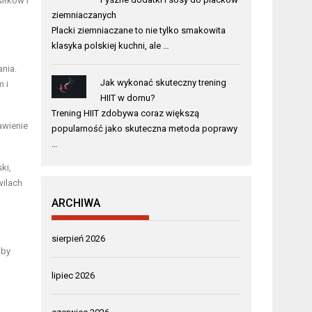
iłków i
ziemniaczanych
Placki ziemniaczane to nie tylko smakowita
klasyka polskiej kuchni, ale …
nia.
Jak wykonać skuteczny trening
m i
HIIT w domu?
Trening HIIT zdobywa coraz większą
awienie
popularność jako skuteczna metoda poprawy
…
ki,
wilach
ARCHIWA
sierpień 2026
aby
lipiec 2026