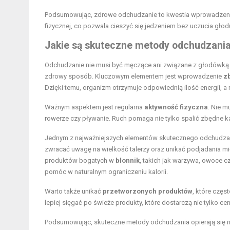
Podsumowując, zdrowe odchudzanie to kwestia wprowadzenia
fizycznej, co pozwala cieszyć się jedzeniem bez uczucia gł
Jakie są skuteczne metody odchudzania
Odchudzanie nie musi być męczące ani związane z głodówką. 
zdrowy sposób. Kluczowym elementem jest wprowadzenie
z
Dzięki temu, organizm otrzymuje odpowiednią ilość energii, a
Ważnym aspektem jest regularna
aktywność fizyczna
. Nie m
rowerze czy pływanie. Ruch pomaga nie tylko spalić zbędne k
Jednym z najważniejszych elementów skutecznego odchudzan
zwracać uwagę na wielkość talerzy oraz unikać podjadania m
produktów bogatych w
błonnik
, takich jak warzywa, owoce c
pomóc w naturalnym ograniczeniu kalorii.
Warto także unikać
przetworzonych produktów
, które częs
lepiej sięgać po świeże produkty, które dostarczą nie tylko 
Podsumowując, skuteczne metody odchudzania opierają się na