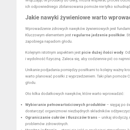
Włączając te produkty do diety, można wspierać proces odch
ich odpowiedniego zbilansowania pomoże nie tylko schudnąć
Jakie nawyki żywieniowe warto wprowa
Wprowadzenie zdrowych nawyków żywieniowych jest fundame
Kluczowym elementem jest
regularne jedzenie posiłków
. S
zapobiega napadom głodu.
Kolejnym istotnym aspektem jest
picie dużej ilości wody
. O
i wydolność fizyczną. Zaleca się, aby codziennie pić co najmni
Unikanie podjadania pomiędzy posiłkami to kolejny ważny kro
warto planować posiłki z wyprzedzeniem. Taki plan pomoże 
głodu.
Oto kilka dodatkowych nawyków, które warto wprowadzić:
Wybieranie pełnowartościowych produktów
– sięgaj po ś
dostarczyć organizmowi niezbędnych składników odżywczyc
Ograniczanie cukrów i tłuszczów trans
– unikaj słodyczy,
problemów zdrowotnych.