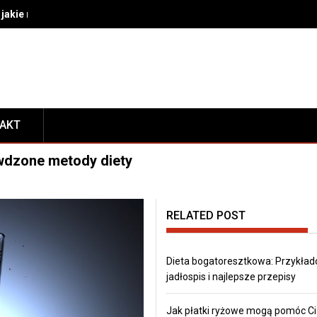
akie rozwiązania wybrać do bezpiecznego transportu i prezentacj
TAKT
wdzone metody diety
RELATED POST
Dieta bogatoresztkowa: Przykła
jadłospis i najlepsze przepisy
Jak płatki ryżowe mogą pomóc Ci