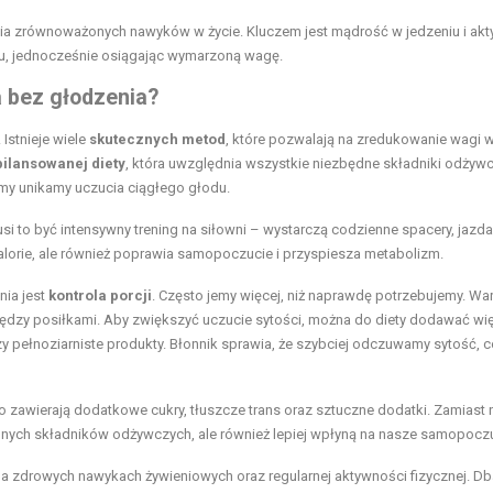
 zrównoważonych nawyków w życie. Kluczem jest mądrość w jedzeniu i ak
odu, jednocześnie osiągając wymarzoną wagę.
 bez głodzenia?
Istnieje wiele
skutecznych metod
, które pozwalają na zredukowanie wagi 
bilansowanej diety
, która uwzględnia wszystkie niezbędne składniki odżywc
 my unikamy uczucia ciągłego głodu.
usi to być intensywny trening na siłowni – wystarczą codzienne spacery, jazda
alorie, ale również poprawia samopoczucie i przyspiesza metabolizm.
ia jest
kontrola porcji
. Często jemy więcej, niż naprawdę potrzebujemy. Wa
iędzy posiłkami. Aby zwiększyć uczucie sytości, można do diety dodawać wi
zy pełnoziarniste produkty. Błonnik sprawia, że szybciej odczuwamy sytość, 
to zawierają dodatkowe cukry, tłuszcze trans oraz sztuczne dodatki. Zamiast n
cennych składników odżywczych, ale również lepiej wpłyną na nasze samopocz
 zdrowych nawykach żywieniowych oraz regularnej aktywności fizycznej. Db