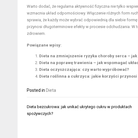
Warto dodać, że regularna aktywność fizyczna nie tylko wspie
wzmacnia układ odpornościowy. Włączenie różnych form ruchu,
sprawia, że każdy może wybrać odpowiednią dla siebie formę ak
przynosi długoterminowe efekty w procesie odchudzania. W t
zdrowiem.
Powiązane wpisy:
Dieta na zmniejszenie ryzyka choroby serca – jak
Dieta na poprawę trawienia – jak wspomagać ukł
Dieta oczyszczająca: czy warto wypróbować?
Dieta roślinna a cukrzyca: jakie korzyści przynosi
Posted in
Dieta
Nawigacja
Dieta bezcukrowa: jak unikać ukrytego cukru w produktach
wpisu
spożywczych?