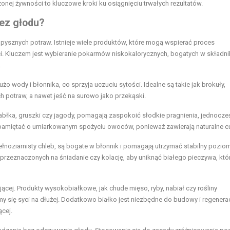
zonej żywności to kluczowe kroki ku osiągnięciu trwałych rezultatów.
bez głodu?
 pysznych potraw. Istnieje wiele produktów, które mogą wspierać proces
. Kluczem jest wybieranie pokarmów niskokalorycznych, bogatych w składni
.
użo wody i błonnika, co sprzyja uczuciu sytości. Idealne są takie jak brokuły,
 potraw, a nawet jeść na surowo jako przekąski.
jabłka, gruszki czy jagody, pomagają zaspokoić słodkie pragnienia, jednocze
 pamiętać o umiarkowanym spożyciu owoców, ponieważ zawierają naturalne cu
pełnoziarnisty chleb, są bogate w błonnik i pomagają utrzymać stabilny poziom
rzeznaczonych na śniadanie czy kolację, aby uniknąć białego pieczywa, któ
ej. Produkty wysokobiałkowe, jak chude mięso, ryby, nabiał czy rośliny
emy się syci na dłużej. Dodatkowo białko jest niezbędne do budowy i regenerac
cej.