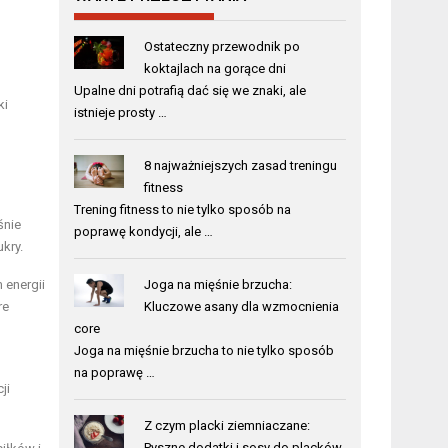
Ostateczny przewodnik po
koktajlach na gorące dni
Upalne dni potrafią dać się we znaki, ale
ki
istnieje prosty …
8 najważniejszych zasad treningu
fitness
Trening fitness to nie tylko sposób na
śnie
poprawę kondycji, ale …
kry.
 energii
Joga na mięśnie brzucha:
re
Kluczowe asany dla wzmocnienia
core
Joga na mięśnie brzucha to nie tylko sposób
na poprawę …
ji
Z czym placki ziemniaczane:
Pyszne dodatki i sosy do placków