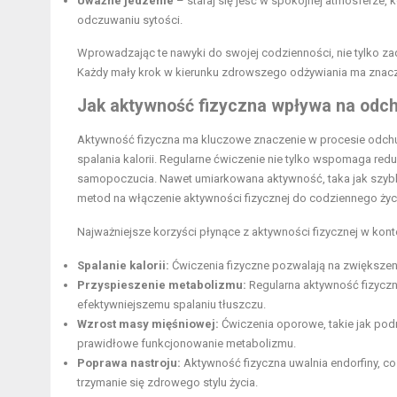
Uważne jedzenie
– staraj się jeść w spokojnej atmosferze,
odczuwaniu sytości.
Wprowadzając te nawyki do swojej codzienności, nie tylko z
Każdy mały krok w kierunku zdrowszego odżywiania ma znacz
Jak aktywność fizyczna wpływa na odc
Aktywność fizyczna ma kluczowe znaczenie w procesie odchu
spalania kalorii. Regularne ćwiczenie nie tylko wspomaga redu
samopoczucia. Nawet umiarkowana aktywność, taka jak szybki 
metod na włączenie aktywności fizycznej do codziennego życia
Najważniejsze korzyści płynące z aktywności fizycznej w kon
Spalanie kalorii:
Ćwiczenia fizyczne pozwalają na zwiększeni
Przyspieszenie metabolizmu:
Regularna aktywność fizyczna
efektywniejszemu spalaniu tłuszczu.
Wzrost masy mięśniowej:
Ćwiczenia oporowe, takie jak po
prawidłowe funkcjonowanie metabolizmu.
Poprawa nastroju:
Aktywność fizyczna uwalnia endorfiny, c
trzymanie się zdrowego stylu życia.