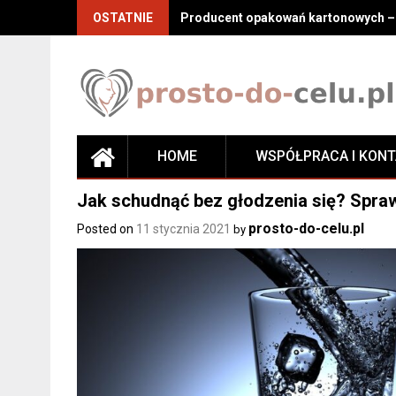
Skip
OSTATNIE
Producent opakowań kartonowych – j
to
content
HOME
WSPÓŁPRACA I KON
Jak schudnąć bez głodzenia się? Spra
prosto-do-celu.pl
Posted on
11 stycznia 2021
by