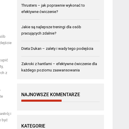
Thrusters – jak poprawnie wykonać to
efektywne ćwiczenie?
Jakie są najlepsze treningi dla osób
pracujących zdalnie?
osób
dejście
Dieta Dukan – zalety i wady tego podejścia
kupić
Zakroki z hantlami – efektywne ćwiczenie dla
y,
każdego poziomu zaawansowania
ych z
o
NAJNOWSZE KOMENTARZE
że
strój i
y być
KATEGORIE