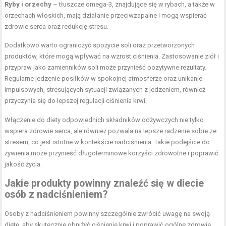
Ryby i orzechy
– tłuszcze omega-3, znajdujące się w rybach, a także w
orzechach włoskich, mają działanie przeciwzapalne i mogą wspierać
zdrowie serca oraz redukcję stresu.
Dodatkowo warto ograniczyć spożycie soli oraz przetworzonych
produktów, które mogą wpływać na wzrost ciśnienia. Zastosowanie ziół i
przypraw jako zamienników soli może przynieść pozytywne rezultaty.
Regularne jedzenie posiłków w spokojnej atmosferze oraz unikanie
impulsowych, stresujących sytuacji związanych z jedzeniem, również
przyczynia się do lepszej regulacji ciśnienia krwi.
Włączenie do diety odpowiednich składników odżywczych nie tylko
wspiera zdrowie serca, ale również pozwala na lepsze radzenie sobie ze
stresem, co jest istotne w kontekście nadciśnienia. Takie podejście do
żywienia może przynieść długoterminowe korzyści zdrowotne i poprawić
jakość życia.
Jakie produkty powinny znaleźć się w diecie
osób z nadciśnieniem?
Osoby z nadciśnieniem powinny szczególnie zwrócić uwagę na swoją
dietę, aby skutecznie obniżyć ciśnienie krwi i poprawić ogólne zdrowie.