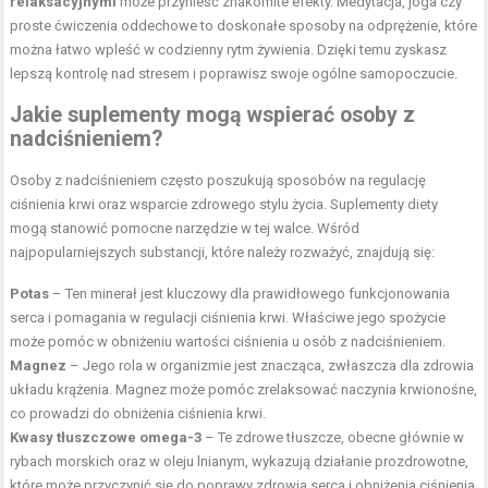
relaksacyjnymi
może przynieść znakomite efekty. Medytacja, joga czy
proste ćwiczenia oddechowe to doskonałe sposoby na odprężenie, które
można łatwo wpleść w codzienny rytm żywienia. Dzięki temu zyskasz
lepszą kontrolę nad stresem i poprawisz swoje ogólne samopoczucie.
Jakie suplementy mogą wspierać osoby z
nadciśnieniem?
Osoby z nadciśnieniem często poszukują sposobów na regulację
ciśnienia krwi oraz wsparcie zdrowego stylu życia. Suplementy diety
mogą stanowić pomocne narzędzie w tej walce. Wśród
najpopularniejszych substancji, które należy rozważyć, znajdują się:
Potas
– Ten minerał jest kluczowy dla prawidłowego funkcjonowania
serca i pomagania w regulacji ciśnienia krwi. Właściwe jego spożycie
może pomóc w obniżeniu wartości ciśnienia u osób z nadciśnieniem.
Magnez
– Jego rola w organizmie jest znacząca, zwłaszcza dla zdrowia
układu krążenia. Magnez może pomóc zrelaksować naczynia krwionośne,
co prowadzi do obniżenia ciśnienia krwi.
Kwasy tłuszczowe omega-3
– Te zdrowe tłuszcze, obecne głównie w
rybach morskich oraz w oleju lnianym, wykazują działanie prozdrowotne,
które może przyczynić się do poprawy zdrowia serca i obniżenia ciśnienia