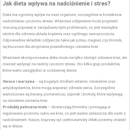
Jak dieta wpływa na nadciśnienie i stres?
Dieta ma ogromny wpływ na nasz organizm, szczególnie w kontekście
nadciśnienia i poziomu stresu. Właściwe odżywianie może przynieść
znaczną poprawę w zarządzaniu tymi problemami, co jest niezwykle
istotne dla zdrowia układu krążenia oraz ogólnego samopoczucia.
Odpowiednie składniki odżywcze, takie jak potas, magnez czy błonnik,
są kluczowe dla utrzymania prawidłowego ciśnienia krwi.
Właściwie skomponowana dieta może nie tylko obniżyć ciśnienie krwi, ale
również wpłynąć na nastrój i poziom stresu. Oto kilka grup produktów,
które warto uwzględnić w codziennej diecie:
Owoce i warzywa
– są bogatym źródłem witamin, minerałów oraz
antyoksydantów, które mogą wspierać zdrowie serca. Szczególnie
wartościowe są banany, pomarańcze, szpinak i brokuły, które wpływają
na obniżenie ciśnienia krwi.
Produkty pełnoziarniste
– dostarczają błonnika i pomagają w
regulowaniu poziomu cukru we krwi, co jest ważne zwłaszcza dla osób z
nadciśnieniem. Kasze, brązowy ryż i pełnoziarnisty chleb powinny znaleźć
się w diecie.