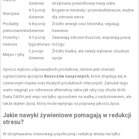
dziennie
utrzymaniu prawidłowej masy ciała
4-5 porcji
Bogate w minerały i przeciwutleniacze, ważne
Warzywa
dziennie
dla zdrowia serca
Produkty
6-8 porcji
Źródło energii oraz błonnika, regulują
pełnoziarniste
dziennie
trawienie
Orzechy i
4-5 porcji
Zawierają zdrowe tłuszcze, wspierają pracę
nasiona
tygodniowo
mózgu
2 porcje
Źródło białka, ale należy wybierać chudsze
Mięso i ryby
dziennie
opcje
Oprócz wyboru odpowiednich produktów, istotne jest również
ograniczenie spożycia
tłuszczów nasyconych
, które znajdują się w
czerwonym mięsie oraz tłustych produktach mlecznych. Zamiast tego
warto sięgnąć po zdrowsze alternativy, takie jak ryby czy chuda drób.
Dieta DASH jest więc nie tylko sposobem na walkę z nadciśnieniem, ale
także stylem życia, który może wpłynąć na poprawę jakości życia.
Jakie nawyki żywieniowe pomagają w redukcji
stresu?
W utrzymywaniu równowagi psychicznej i redukcji stresu nie tylko