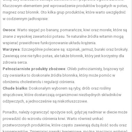
Kluczowym elementem jest wprowadzenie produktów bogatych w potas,
magnez oraz błonnik. Oto kilka grup produktów, które warto uwzględnić
w codziennym jadłospisie:
Owoce
: Warto sięgać po banany, pomarańcze, kiwi oraz morele, które są
znane z wysokiej zawartości potasu. Te naturalne źródła witamin mogą
wspierać prawidłowe funkcjonowanie układu krążenia.
Warzywa
: Szczególnie polecane są: szpinak, jarmuż, buraki oraz brokuły.
Zawierają one nie tylko potas, ale także błonnik, który jest korzystny dla
zdrowia serca.
Pełnoziarniste produkty zbożowe
: Chleb pełnoziarnisty, brązowy ryż
czy owsianka to doskonałe źródła błonnika, który może pomóc w
obniżeniu cholesterolu i regulacji ciśnienia.
Chude białko
: Doskonałym wyborem są ryby, drób oraz rośliny
strączkowe, które dostarczają organizmowi niezbędnych składników
odżywczych, a jednocześnie są niskotłuszczowe.
Ponadto, należy ograniczyć spożycie soli, gdyż jej nadmiar w diecie może
prowadzić do wzrostu ciśnienia krwi. Warto również unikać
przetworzonych produktów, które często zawierają dużą ilość sodu oraz
konserwantów. Zmieniając nawyki żywieniowe, można znacząco wpłynąć