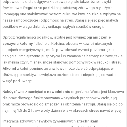
odpowiednia dieta odgrywa kluczową rolę, ale także różne nawyki
żywieniowe.
Regularne posiłki
są podstawą zdrowego stylu życia.
Pomagają one stabilizować poziom cukru we krwi, co z kolei wpływa na
nasze samopoczucie i odporność na stres. Staraj się jeść pięć małych
posiłków w ciągu dnia, aby uniknąć nagłych spadków energii.
Oprócz regularności posiłków, istotne jest również
ograniczenie
spożycia kofeiny
i alkoholu. Kofeina, obecna w kawie i niektórych
napojach energetycznych, może powodować wzrost poziomu lęku i
napięcia. Zmniejszenie jej spożycia lub zamiana na herbaty ziołowe, takie
jak melisa czy rumianek, może stanowić pomocny krok w redukcji stresu.
Alkohol
z kolei, pomimo że chwilowo może działać odprężająco, w
dłuższej perspektywie zwiększa poziom stresu i niepokoju, co warto
wziąć pod uwagę.
Należy również pamiętać o
nawodnieniu
organizmu. Woda jest kluczowa
dla prawidłowego funkcjonowania wszystkich procesów w ciele, a jej
brak może prowadzić do zmęczenia i obniżenia nastroju. Staraj się pić co
najmniej 1,5 do 2 litrów wody dziennie, a w okresach stresu nawet więcej.
Integracja zdrowych nawyków żywieniowych z
technikami