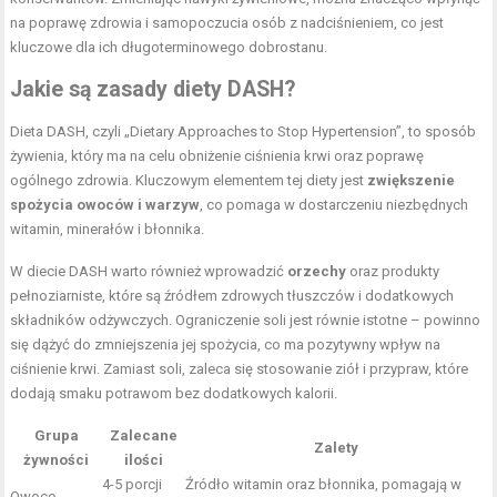
na poprawę zdrowia i samopoczucia osób z nadciśnieniem, co jest
kluczowe dla ich długoterminowego dobrostanu.
Jakie są zasady diety DASH?
Dieta DASH, czyli „Dietary Approaches to Stop Hypertension”, to sposób
żywienia, który ma na celu obniżenie ciśnienia krwi oraz poprawę
ogólnego zdrowia. Kluczowym elementem tej diety jest
zwiększenie
spożycia owoców i warzyw
, co pomaga w dostarczeniu niezbędnych
witamin, minerałów i błonnika.
W diecie DASH warto również wprowadzić
orzechy
oraz produkty
pełnoziarniste, które są źródłem zdrowych tłuszczów i dodatkowych
składników odżywczych. Ograniczenie soli jest równie istotne – powinno
się dążyć do zmniejszenia jej spożycia, co ma pozytywny wpływ na
ciśnienie krwi. Zamiast soli, zaleca się stosowanie ziół i przypraw, które
dodają smaku potrawom bez dodatkowych kalorii.
Grupa
Zalecane
Zalety
żywności
ilości
4-5 porcji
Źródło witamin oraz błonnika, pomagają w
Owoce