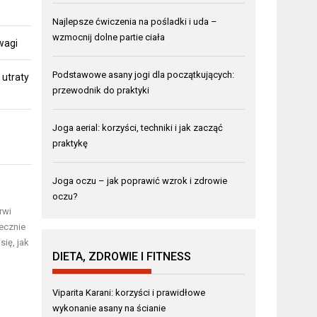
Najlepsze ćwiczenia na pośladki i uda –
wzmocnij dolne partie ciała
 wagi
Podstawowe asany jogi dla początkujących:
 utraty
przewodnik do praktyki
Joga aerial: korzyści, techniki i jak zacząć
praktykę
Joga oczu – jak poprawić wzrok i zdrowie
oczu?
rwi
tecznie
ię, jak
DIETA, ZDROWIE I FITNESS
Viparita Karani: korzyści i prawidłowe
wykonanie asany na ścianie