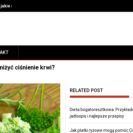
akie rozwiązania wybrać do bezpiecznego transportu i prezentacj
TAKT
niżyć ciśnienie krwi?
RELATED POST
Dieta bogatoresztkowa: Przykła
jadłospis i najlepsze przepisy
Jak płatki ryżowe mogą pomóc Ci