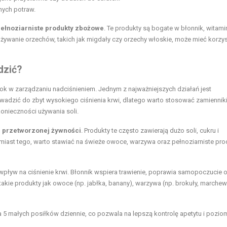
nych potraw.
pełnoziarniste produkty zbożowe
. Te produkty są bogate w błonnik, witamin
ożywanie orzechów, takich jak migdały czy orzechy włoskie, może mieć korzy
dzić?
 w zarządzaniu nadciśnieniem. Jednym z najważniejszych działań jest
owadzić do zbyt wysokiego ciśnienia krwi, dlatego warto stosować zamienniki,
nieczności używania soli.
a przetworzonej żywności
. Produkty te często zawierają dużo soli, cukru i
iast tego, warto stawiać na świeże owoce, warzywa oraz pełnoziarniste pro
wpływ na ciśnienie krwi. Błonnik wspiera trawienie, poprawia samopoczucie 
takie produkty jak owoce (np. jabłka, banany), warzywa (np. brokuły, marchew
5 małych posiłków dziennie, co pozwala na lepszą kontrolę apetytu i pozio