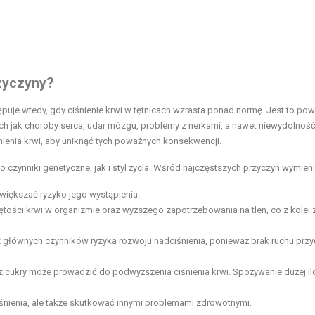
rzyczyny?
tępuje wtedy, gdy ciśnienie krwi w tętnicach wzrasta ponad normę. Jest to po
ich jak choroby serca, udar mózgu, problemy z nerkami, a nawet niewydolność
ienia krwi, aby uniknąć tych poważnych konsekwencji.
zynniki genetyczne, jak i styl życia. Wśród najczęstszych przyczyn wymieni
większać ryzyko jego wystąpienia.
ości krwi w organizmie oraz wyższego zapotrzebowania na tlen, co z kolei
 z głównych czynników ryzyka rozwoju nadciśnienia, ponieważ brak ruchu przy
z cukry może prowadzić do podwyższenia ciśnienia krwi. Spożywanie dużej il
iśnienia, ale także skutkować innymi problemami zdrowotnymi.