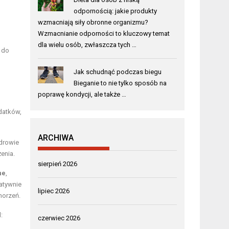
odpornością: jakie produkty
wzmacniają siły obronne organizmu?
Wzmacnianie odporności to kluczowy temat
dla wielu osób, zwłaszcza tych …
 do
Jak schudnąć podczas biegu
Bieganie to nie tylko sposób na
poprawę kondycji, ale także …
datków,
ARCHIWA
zdrowie
enia.
sierpień 2026
ne
,
atywnie
lipiec 2026
horzeń.
:
czerwiec 2026