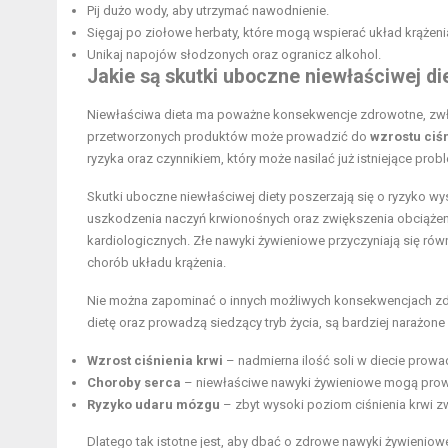
Pij dużo wody, aby utrzymać nawodnienie.
Sięgaj po ziołowe herbaty, które mogą wspierać układ krążeni
Unikaj napojów słodzonych oraz ogranicz alkohol.
Jakie są skutki uboczne niewłaściwej di
Niewłaściwa dieta ma poważne konsekwencje zdrowotne, zwłasz
przetworzonych produktów może prowadzić do
wzrostu ciśn
ryzyka oraz czynnikiem, który może nasilać już istniejące prob
Skutki uboczne niewłaściwej diety poszerzają się o ryzyko wy
uszkodzenia naczyń krwionośnych oraz zwiększenia obciążeni
kardiologicznych. Złe nawyki żywieniowe przyczyniają się 
chorób układu krążenia.
Nie można zapominać o innych możliwych konsekwencjach zdr
dietę oraz prowadzą siedzący tryb życia, są bardziej narażon
Wzrost ciśnienia krwi
– nadmierna ilość soli w diecie prow
Choroby serca
– niewłaściwe nawyki żywieniowe mogą prowa
Ryzyko udaru mózgu
– zbyt wysoki poziom ciśnienia krwi z
Dlatego tak istotne jest, aby dbać o zdrowe nawyki żywieniow