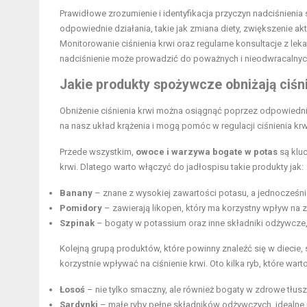
Prawidłowe zrozumienie i identyfikacja przyczyn nadciśnieni
odpowiednie działania, takie jak zmiana diety, zwiększenie a
Monitorowanie ciśnienia krwi oraz regularne konsultacje z 
nadciśnienie może prowadzić do poważnych i nieodwracalnyc
Jakie produkty spożywcze obniżają ciśn
Obniżenie ciśnienia krwi można osiągnąć poprzez odpowiedni
na nasz układ krążenia i mogą pomóc w regulacji ciśnienia krw
Przede wszystkim,
owoce i warzywa bogate w potas
są klu
krwi. Dlatego warto włączyć do jadłospisu takie produkty jak:
Banany
– znane z wysokiej zawartości potasu, a jednocześnie
Pomidory
– zawierają likopen, który ma korzystny wpływ na 
Szpinak
– bogaty w potassium oraz inne składniki odżywcze,
Kolejną grupą produktów, które powinny znaleźć się w diecie,
korzystnie wpływać na ciśnienie krwi. Oto kilka ryb, które w
Łosoś
– nie tylko smaczny, ale również bogaty w zdrowe tłusz
Sardynki
– małe ryby pełne składników odżywczych, idealne 