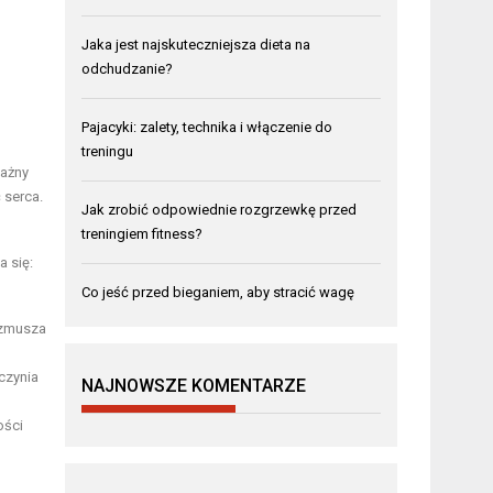
Jaka jest najskuteczniejsza dieta na
odchudzanie?
Pajacyki: zalety, technika i włączenie do
treningu
ważny
 serca.
Jak zrobić odpowiednie rozgrzewkę przed
treningiem fitness?
a się:
Co jeść przed bieganiem, aby stracić wagę
 zmusza
czynia
NAJNOWSZE KOMENTARZE
ości