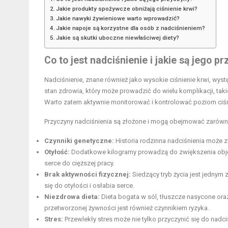
Jakie produkty spożywcze obniżają ciśnienie krwi?
Jakie nawyki żywieniowe warto wprowadzić?
Jakie napoje są korzystne dla osób z nadciśnieniem?
Jakie są skutki uboczne niewłaściwej diety?
Co to jest nadciśnienie i jakie są jego p
Nadciśnienie, znane również jako wysokie ciśnienie krwi, wys
stan zdrowia, który może prowadzić do wielu komplikacji, tak
Warto zatem aktywnie monitorować i kontrolować poziom ciśn
Przyczyny nadciśnienia są złożone i mogą obejmować zarówno c
Czynniki genetyczne:
Historia rodzinna nadciśnienia może z
Otyłość:
Dodatkowe kilogramy prowadzą do zwiększenia objęt
serce do cięższej pracy.
Brak aktywności fizycznej:
Siedzący tryb życia jest jednym
się do otyłości i osłabia serce.
Niezdrowa dieta:
Dieta bogata w sól, tłuszcze nasycone ora
przetworzonej żywności jest również czynnikiem ryzyka.
Stres:
Przewlekły stres może nie tylko przyczynić się do nadc