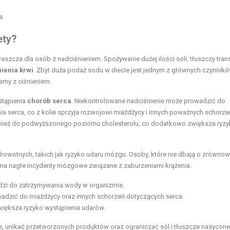
a.
ety?
cza dla osób z nadciśnieniem. Spożywanie dużej ilości soli, tłuszczy tran
ienia krwi
. Zbyt duża podaż sodu w diecie jest jednym z głównych czynnik
lemy z ciśnieniem.
stąpienia
chorób serca
. Niekontrolowane nadciśnienie może prowadzić do
a serca, co z kolei sprzyja rozwojowi miażdżycy i innych poważnych schorze
również do podwyższonego poziomu cholesterolu, co dodatkowo zwiększa ryz
owotnych, takich jak ryzyko udaru mózgu. Osoby, które nie dbają o zrówno
e na nagłe incydenty mózgowe związane z zaburzeniami krążenia.
adzi do zatrzymywania wody w organizmie.
dzić do miażdżycy oraz innych schorzeń dotyczących serca.
większa ryzyko wystąpienia udarów.
e, unikać przetworzonych produktów oraz ograniczać sól i tłuszcze nasycone