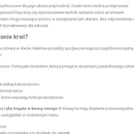
a są kluczowe dla jego skutecznej kontroli. Dzięki temu można podejmować
ktywności fizycznej czy wprowadzenie technik radzenia sobie ze stresem.
lekarzem mogą znacząco pomóc w zarządzaniu tym stanem. Bez odpowiedniej o
h konsekwencji dla zdrowia.
ienie krwi?
e zmiany w diecie. Niektóre produkty spożywcze mają szczególnie korzystn
i.
czowe. Potas jest minerałem, który pomaga w utrzymaniu prawidłowego ciśni
 niskiej kaloryczności.
zdrowie serca.
 które wspierają funkcje naczyniowe.
 są
ryby bogate w kwasy omega-3
. Kwasy te mają działanie przeciwzapalne
arto uwzględnić w codziennym menu:
cze.
jako przystawka czy dodatek do sałatek.