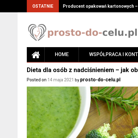
Skip
OSTATNIE
Producent opakowań kartonowych – j
to
content
HOME
WSPÓŁPRACA I KON
Dieta dla osób z nadciśnieniem – jak ob
prosto-do-celu.pl
Posted on
14 maja 2021
by