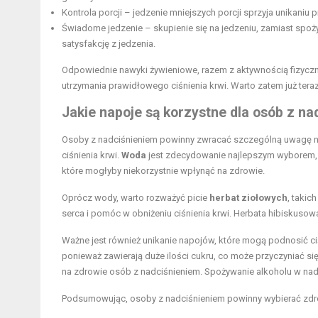
Kontrola porcji – jedzenie mniejszych porcji sprzyja unikaniu
Świadome jedzenie – skupienie się na jedzeniu, zamiast spoż
satysfakcję z jedzenia.
Odpowiednie nawyki żywieniowe, razem z aktywnością fizyczn
utrzymania prawidłowego ciśnienia krwi. Warto zatem już tera
Jakie napoje są korzystne dla osób z n
Osoby z nadciśnieniem powinny zwracać szczególną uwagę na
ciśnienia krwi.
Woda
jest zdecydowanie najlepszym wyborem, 
które mogłyby niekorzystnie wpłynąć na zdrowie.
Oprócz wody, warto rozważyć picie
herbat ziołowych
, takic
serca i pomóc w obniżeniu ciśnienia krwi. Herbata hibiskuso
Ważne jest również unikanie napojów, które mogą podnosić ci
ponieważ zawierają duże ilości cukru, co może przyczyniać s
na zdrowie osób z nadciśnieniem. Spożywanie alkoholu w nad
Podsumowując, osoby z nadciśnieniem powinny wybierać zdrow