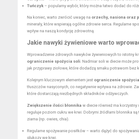
Tuńczyk
– popularny wybór, który można łatwo dodać do róż
Na koniec, warto zwrócić uwagę na
orzechy, nasiona oraz 
minerały, które wspierają ogólne zdrowie serca. Regularne sp
wpływ na naszą kondycję zdrowotną.
Jakie nawyki żywieniowe warto wprowa
Wprowadzenie zdrowych nawyków żywieniowych to istotny krok
ograniczenie spożycia soli
. Nadmiar soli w diecie może pr
jak przyprawy ziołowe, które dodadzą smaku potrawom bez ko
Kolejnym kluczowym elementem jest
ograniczenie spożyci
tłuszczów nasyconych, co negatywnie wpływa na zdrowie. Zam
które dostarczają niezbędnych składników odżywczych.
Zwiększenie ilości błonnika
w diecie również ma korzystny 
reguluje poziom cukru we krwi. Dobrymi źródłami błonnika są 
ziarna (np. owies, chia).
Regularne spożywanie posiłków – warto dążyć do spożywania 
glukozy we krwi.