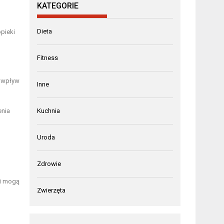
KATEGORIE
Dieta
pieki
Fitness
y wpływ
Inne
enia
Kuchnia
Uroda
Zdrowie
 i mogą
Zwierzęta