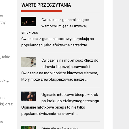
WARTE PRZECZYTANIA
y i
Ćwiczenia z gumami na ręce:
stny
wzmocnij mięśnie i uzyskaj
smukłość
Ćwiczenia z gumami oporowymi zyskują na
popularności jako efektywne narzędzie …
 takie
Ćwiczenia na mobilność: Klucz do
zdrowia i lepszej sprawności
Ćwiczenia na mobilność to kluczowy element,
który może zrewolucjonizować nasze …
dukty,
Uginanie młotkowe biceps – krok
oraz
po kroku do efektywnego treningu
ki) oraz
Uginanie młotkowe biceps to nie tylko
popularne ćwiczenie na siłowni, …
mu
Dieta dla osób z niską