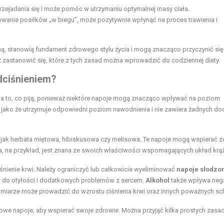
 przejadania się i może pomóc w utrzymaniu optymalnej masy ciała.
ywanie posiłków „w biegu”, może pozytywnie wpłynąć na proces trawienia i
ą, stanowią fundament zdrowego stylu życia i mogą znacząco przyczynić się
z zastanowić się, które z tych zasad można wprowadzić do codziennej diety.
adciśnieniem?
 to, co piją, ponieważ niektóre napoje mogą znacząco wpływać na poziom
jako że utrzymuje odpowiedni poziom nawodnienia i nie zawiera żadnych do
h jak herbata miętowa, hibiskusowa czy melisowa. Te napoje mogą wspierać 
wa, na przykład, jest znana ze swoich właściwości wspomagających układ krąż
śnienie krwi. Należy ograniczyć lub całkowicie wyeliminować
napoje słodzo
ię do otyłości i dodatkowych problemów z sercem.
Alkohol
także wpływa neg
miarze może prowadzić do wzrostu ciśnienia krwi oraz innych poważnych sc
e napoje, aby wspierać swoje zdrowie. Można przyjąć kilka prostych zasad