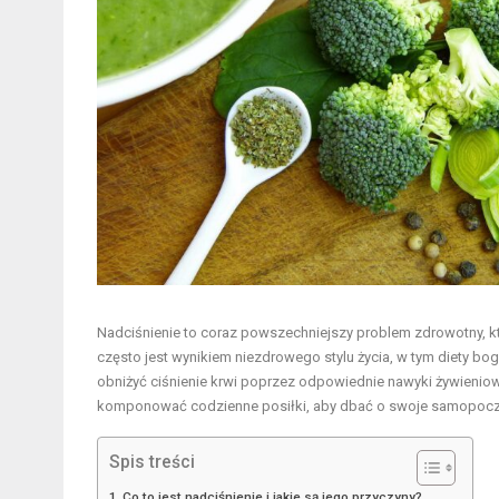
Nadciśnienie to coraz powszechniejszy problem zdrowotny, kt
często jest wynikiem niezdrowego stylu życia, w tym diety bo
obniżyć ciśnienie krwi poprzez odpowiednie nawyki żywieniow
komponować codzienne posiłki, aby dbać o swoje samopoczu
Spis treści
Co to jest nadciśnienie i jakie są jego przyczyny?