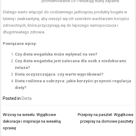
promieniowanie UV i redukują stany zapalne.
Dlatego warto włączyć do codziennego jadłospisu produkty bogate w
luteinę i zeaksantynę, aby cieszyć się ich szerokim wachlarzem korzyści
zdrowotnych, które przyczyniają się do lepszego samopoczucia i
długotrwałego zdrowia.
Powiązane wpisy:
Czy dieta wegańska może wpływać na sen?
Czy dieta wegańska jest zalecana dla osób z niedoborami
żelaza?
Dieta oczyszczająca: czy warto wypróbować?
Dieta roślinna a cukrzyca: jakie korzyści przynosi regulacja
diety?
Posted in
Dieta
Nawigacja
Wrzosy na weselu: Wyjątkowe
Przepisy na pasztet: Wyjątkowe
wpisu
dekoracje i inspiracje na weselną
przepisy na domowe pasztety
oprawę