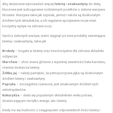
Aby skutecznie wprowadzić więcej
luteiny
i
zeaksantyny
do diety,
kluczowe jest wzbogacenie codziennych posiłków o zielone warzywa
liściaste. Warzywa takie jak szpinak, jarmuż i rukola są doskonałym
źródłem tych składników, a ich regularne spożywanie może mieć
korzystny wpływ na zdrowie oczu.
Oprócz zielonych warzyw, warto sięgnąć po inne produkty zawierające
luteinę i zeaksantynę, takie jak:
Brokuły
– bogate w luteinę oraz inne korzystne dla zdrowia składniki
odżywcze.
Marchew
– choć znana głównie z wysokiej zawartości beta-karotenu,
również dostarcza luteiny.
Żółtka jaj
– należy pamiętać, że pełnoporcjowe jajka są doskonałym
źródłem luteiny i zeaksantyny.
Papryka
– szczególnie czerwona, jest smakowitym źródłem tych
antioksydantów.
Kukurydza
– stała się popularnym składnikiem wielu potraw,
dostarczającym nie tylko energii, ale i luteiny.
Kiedy ma się trudności z osiągnięciem odpowiednich ilości luteiny i