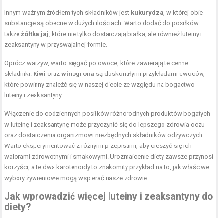
Innym ważnym źródłem tych składników jest
kukurydza
, w której obie
substancje są obecne w dużych ilościach. Warto dodać do posiłków
także
żółtka jaj
, które nie tylko dostarczają białka, ale również luteiny i
zeaksantyny w przyswajalnej formie.
Oprócz warzyw, warto sięgać po owoce, które zawierają te cenne
składniki.
Kiwi
oraz
winogrona
są doskonałymi przykładami owoców,
które powinny znaleźć się w naszej diecie ze względu na bogactwo
luteiny i zeaksantyny.
Włączenie do codziennych posiłków różnorodnych produktów bogatych
w luteinę i zeaksantynę może przyczynić się do lepszego zdrowia oczu
oraz dostarczenia organizmowi niezbędnych składników odżywczych.
Warto eksperymentować z różnymi przepisami, aby cieszyć się ich
walorami zdrowotnymi i smakowymi. Urozmaicenie diety zawsze przynosi
korzyści, a te dwa karotenoidy to znakomity przykład na to, jak właściwe
wybory żywieniowe mogą wspierać nasze zdrowie.
Jak wprowadzić więcej luteiny i zeaksantyny do
diety?