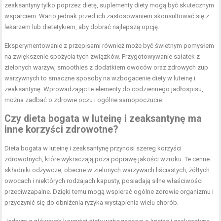
zeaksantyny tylko poprzez dietę, suplementy diety mogą być skutecznym
wsparciem. Warto jednak przed ich zastosowaniem skonsultować się z
lekarzem lub dietetykiem, aby dobrać najlepszą opcję.
Eksperymentowanie z przepisami również może być świetnym pomysłem
na zwiększenie spożycia tych związków. Przygotowywanie sałatek z
zielonych warzyw, smoothies z dodatkiem owoców oraz zdrowych zup
warzywnych to smaczne sposoby na wzbogacenie diety w luteinę i
zeaksantynę. Wprowadzając te elementy do codziennego jadłospisu,
można zadbać o zdrowie oczu i ogólne samopoczucie.
Czy dieta bogata w luteinę i zeaksantynę ma
inne korzyści zdrowotne?
Dieta bogata w luteinę i zeaksantynę przynosi szereg korzyści
zdrowotnych, które wykraczają poza poprawę jakości wzroku. Te cenne
składniki odżywcze, obecne w zielonych warzywach liściastych, żółtych
owocach i niektórych rodzajach kapusty, posiadają silne właściwości
przeciwzapalne. Dzięki temu mogą wspierać ogólne zdrowie organizmu i
przyczynić się do obniżenia ryzyka wystąpienia wielu chorób.