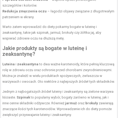
szczegółów i kolorów.
Redukcja zmęczenia oczu
– łagodzi objawy związane z długotrwałym
patrzeniem w ekrany.
Warto zatem wprowadzić do diety pokarmy bogate w luteinę i
zeaksantynę, takie jak szpinak, jarmuż, brokuły czy żółtka jaj, aby
wspierać zdrowie oczu na dłuższą metę.
Jakie produkty są bogate w luteinę i
zeaksantynę?
Luteina
i
zeaksantyna
to dwa ważne karotenoidy, które pełnią kluczową
rolę w zdrowiu oczu oraz ochronie przed chorobami zwyrodnieniowymi.
Można je znaleźć w wielu produktach spożywczych, zwłaszcza w
warzywach i owocach. Oto niektóre z najlepszych źródeł tych składników.
Jednym z najbogatszych źródeł luteiny i zeaksantyny są zielone warzywa
liściaste.
Szpinak
to popularny wybór, bogaty zarówno w luteinę, jak i
inne cenne składniki odżywcze. Również
jarmuż
oraz
brokuły
zawierają
znaczące ilości tych karotenoidów. Wprowadzenie ich do diety pomoże
zwiększyć przyswajanie luteiny i zeaksantyny.