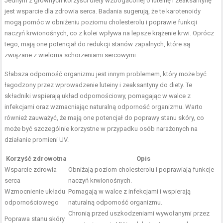
Jednym z głównych korzyści diety wzbogaconej o luteinę i zeaksantynę
jest wsparcie dla zdrowia serca. Badania sugerują, że te karotenoidy
mogą pomóc w obniżeniu poziomu cholesterolu i poprawie funkcji
naczyń krwionośnych, co z kolei wpływa na lepsze krążenie krwi. Oprócz
tego, mają one potencjał do redukcji stanów zapalnych, które są
związane z wieloma schorzeniami sercowymi.
Słabsza odporność organizmu jest innym problemem, który może być
łagodzony przez wprowadzenie luteiny i zeaksantyny do diety. Te
składniki wspierają układ odpornościowy, pomagając w walce z
infekcjami oraz wzmacniając naturalną odporność organizmu. Warto
również zauważyć, że mają one potencjał do poprawy stanu skóry, co
może być szczególnie korzystne w przypadku osób narażonych na
działanie promieni UV.
Korzyść zdrowotna
Opis
Wsparcie zdrowia
Obniżają poziom cholesterolu i poprawiają funkcje
serca
naczyń krwionośnych.
Wzmocnienie układu
Pomagają w walce z infekcjami i wspierają
odpornościowego
naturalną odporność organizmu.
Chronią przed uszkodzeniami wywołanymi przez
Poprawa stanu skóry