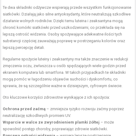
Te dwa składniki odżywcze wspierają przede wszystkim funkcjonowanie
siatkówki. Działają jako silne antyoksydanty, które neutralizują szkodliwe
działanie wolnych rodników. Dzięki temu luteina i zeaksantyna mogą
chronić komórki siatkówki przed uszkodzeniami, co przekłada się na
lepszą ostrość widzenia. Osoby spożywające adekwatne ilości tych
substancji częściej zauważają poprawę w postrzeganiu kolorów oraz
lepszą percepcję detali.
Regularne spożycie luteiny i zeaksantyny ma także znaczenie w redukcji
zmęczenia oczu, zwłaszcza u osób spędzających wiele godzin przed
ekranem komputera lub smartfona. W takich przypadkach te składniki
mogą pomóc w łagodzeniu objawów suchości i dyskomfortu, co
sprawia, że są szczególnie ważne w dzisiejszym, cyfrowym świecie.
Oto kluczowe korzyści zdrowotne wynikające z ich spożycia:
Ochrona przed zaćmą
– zmniejsza ryzyko rozwoju zaćmy poprzez
neutralizację szkodliwych promieni UV.
Wsparcie w walce ze zwyrodnieniem plamki żółtej
– może
spowolnić postęp choroby, poprawiając zdrowie siatkówki.
Poprawa ostrości widzenia
– wspiera lepsze postrzeganie