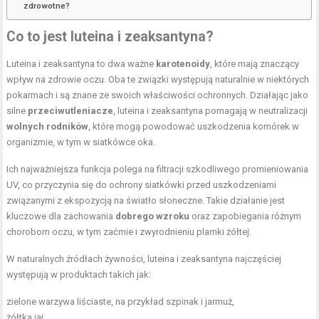
zdrowotne?
Co to jest luteina i zeaksantyna?
Luteina i zeaksantyna to dwa ważne
karotenoidy
, które mają znaczący
wpływ na zdrowie oczu. Oba te związki występują naturalnie w niektórych
pokarmach i są znane ze swoich właściwości ochronnych. Działając jako
silne
przeciwutleniacze
, luteina i zeaksantyna pomagają w neutralizacji
wolnych rodników
, które mogą powodować uszkodzenia komórek w
organizmie, w tym w siatkówce oka.
Ich najważniejsza funkcja polega na filtracji szkodliwego promieniowania
UV, co przyczynia się do ochrony siatkówki przed uszkodzeniami
związanymi z ekspozycją na światło słoneczne. Takie działanie jest
kluczowe dla zachowania
dobrego wzroku
oraz zapobiegania różnym
chorobom oczu, w tym zaćmie i zwyrodnieniu plamki żółtej.
W naturalnych źródłach żywności, luteina i zeaksantyna najczęściej
występują w produktach takich jak:
zielone warzywa liściaste, na przykład szpinak i jarmuż,
żółtka jaj,