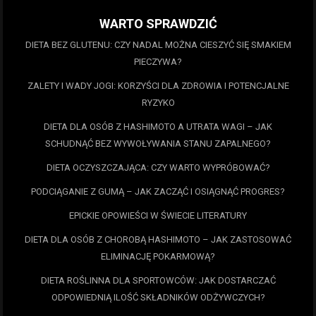
WARTO SPRAWDZIĆ
DIETA BEZ GLUTENU: CZY NADAL MOŻNA CIESZYĆ SIĘ SMAKIEM
PIECZYWA?
ZALETY I WADY JOGI: KORZYŚCI DLA ZDROWIA I POTENCJALNE
RYZYKO
DIETA DLA OSÓB Z HASHIMOTO A UTRATA WAGI – JAK
SCHUDNĄĆ BEZ WYWOŁYWANIA STANU ZAPALNEGO?
DIETA OCZYSZCZAJĄCA: CZY WARTO WYPRÓBOWAĆ?
PODCIĄGANIE Z GUMĄ – JAK ZACZĄĆ I OSIĄGNĄĆ PROGRES?
EPICKIE OPOWIEŚCI W ŚWIECIE LITERATURY
DIETA DLA OSÓB Z CHOROBĄ HASHIMOTO – JAK ZASTOSOWAĆ
ELIMINACJĘ POKARMOWĄ?
DIETA ROŚLINNA DLA SPORTOWCÓW: JAK DOSTARCZAĆ
ODPOWIEDNIĄ ILOŚĆ SKŁADNIKÓW ODŻYWCZYCH?