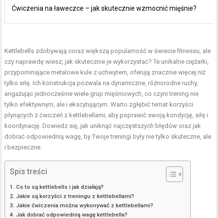
Ćwiczenia na ławeczce – jak skutecznie wzmocnić mięśnie?
Kettlebells zdobywają coraz większą popularność w świecie fitnessu, ale
czy naprawdę wiesz, jak skutecznie je wykorzystać? Te unikalne ciężarki,
przypominające metalowe kule z uchwytem, oferują znacznie więcej niż
tylko siłę. Ich konstrukcja pozwala na dynamiczne, różnorodne ruchy,
angażując jednocześnie wiele grup mięśniowych, co czyni trening nie
tylko efektywnym, ale i ekscytującym. Warto zgłębić temat korzyści
płynących z ćwiczeń z kettlebellami, aby poprawić swoją kondycję, siłę i
koordynację. Dowiedz się, jak uniknąć najczęstszych błędów oraz jak
dobrać odpowiednią wagę, by Twoje treningi były nie tylko skuteczne, ale
i bezpieczne.
Spis treści
Co to są kettlebells i jak działają?
Jakie są korzyści z treningu z kettlebellami?
Jakie ćwiczenia można wykonywać z kettlebellami?
Jak dobrać odpowiednią wagę kettlebella?