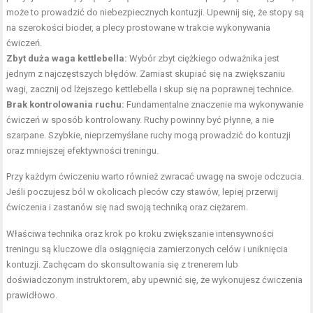
może to prowadzić do niebezpiecznych kontuzji. Upewnij się, że stopy są
na szerokości bioder, a plecy prostowane w trakcie wykonywania
ćwiczeń.
Zbyt duża waga kettlebella:
Wybór zbyt ciężkiego odważnika jest
jednym z najczęstszych błędów. Zamiast skupiać się na zwiększaniu
wagi, zacznij od lżejszego kettlebella i skup się na poprawnej technice.
Brak kontrolowania ruchu:
Fundamentalne znaczenie ma wykonywanie
ćwiczeń w sposób kontrolowany. Ruchy powinny być płynne, a nie
szarpane. Szybkie, nieprzemyślane ruchy mogą prowadzić do kontuzji
oraz mniejszej efektywności treningu.
Przy każdym ćwiczeniu warto również zwracać uwagę na swoje odczucia.
Jeśli poczujesz ból w okolicach pleców czy stawów, lepiej przerwij
ćwiczenia i zastanów się nad swoją techniką oraz ciężarem.
Właściwa technika oraz krok po kroku zwiększanie intensywności
treningu są kluczowe dla osiągnięcia zamierzonych celów i uniknięcia
kontuzji. Zachęcam do skonsultowania się z trenerem lub
doświadczonym instruktorem, aby upewnić się, że wykonujesz ćwiczenia
prawidłowo.