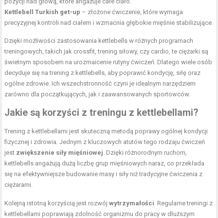
pozycji nad głową, które angażuje całe ciało.
Kettlebell Turkish get-up
– złożone ćwiczenie, które wymaga
precyzyjnej kontroli nad ciałem i wzmacnia głębokie mięśnie stabilizujące.
Dzięki możliwości zastosowania kettlebells w różnych programach
treningowych, takich jak crossfit, trening siłowy, czy cardio, te ciężarki są
świetnym sposobem na urozmaicenie rutyny ćwiczeń. Dlatego wiele osób
decyduje się na trening z kettlebells, aby poprawić kondycję, siłę oraz
ogólne zdrowie. Ich wszechstronność czyni je idealnym narzędziem
zarówno dla początkujących, jak i zaawansowanych sportowców.
Jakie są korzyści z treningu z kettlebellami?
Trening z kettlebellami jest skuteczną metodą poprawy ogólnej kondycji
fizycznej i zdrowia. Jednym z kluczowych atutów tego rodzaju ćwiczeń
jest
zwiększenie siły mięśniowej
. Dzięki różnorodnym ruchom,
kettlebells angażują dużą liczbę grup mięśniowych naraz, co przekłada
się na efektywniejsze budowanie masy i siły niż tradycyjne ćwiczenia z
ciężarami.
Kolejną istotną korzyścią jest rozwój
wytrzymałości
. Regularne treningi z
kettlebellami poprawiają zdolność organizmu do pracy w dłuższym