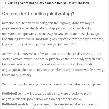
Jakie są najczęstsze błędy podczas treningu z kettlebellami?
Co to są kettlebells i jak działają?
Kettlebells to innowacyjne narzędzia treningowe, które zyskały na
popularności w ostatnich latach. Mają postać metalowych kul z
uchwytem, co sprawia, że są niezwykle wszechstronne. Dzięki swojej
konstrukcji, kettlebells umożliwiają wykonywanie różnorodnych ćwiczeń,
które angażują wiele grup mięśniowych jednocześnie.
Jednym z kluczowych atutów kettlebells jest ich unikalny kształt, który
sprzyja dynamicznym ruchom. W przeciwieństwie do tradycyjnych hantli,
kettlebell balansuje, co zmusza użytkownika do stabilizacji ciała,
angażując mięśnie core. To z kolei przekłada się na poprawę równowagi,
koordynacji oraz siły.
Wśród najpopularniejszych ćwiczeń z użyciem kettlebells znajdują się:
Kettlebell swing
– klasyczne ćwiczenie, które przede wszystkim
angażuje mięśnie pośladków oraz dolnej części pleców.
Kettlebell snatch
– dynamiczne podniesienie kettlebella z ziemi do