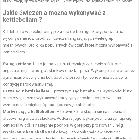
stabilizacji, sprzyja zapobieganiu kontuzjom i dolegliwościom bólowym.
Jakie ćwiczenia można wykonywać z
kettlebellami?
Kettlebell to wszechstronny przyrząd do treningu, który pozwala na
wykonywanie różnorodnych ćwiczeń angażujących wiele grup
mięśniowych. Oto kilka popularnych ćwiczeń, które można wykonywać z
kettlebellami:
Swing kettlebell
– to jedno z najskuteczniejszych ćwiczeń, które
angażuje mięśnie nóg, pośladków oraz korpusu. Wykonuje się je poprzez
dynamiczne wychylanie kettlebella w przód i tył, co również poprawia
kondycję kardiowaskularną.
Przysiad z kettlebellem
– przytrzymując kettlebell na wysokości klatki
piersiowej, można wykonywać tradycyjny przysiad, co pozwala na
wzmocnienie mięśni nóg oraz poprawę stabilności.
Martwy ciąg z kettlebellem
– to ćwiczenie skupia się na mięśniach
pleców, nóg oraz pośladków. Podczas jego wykonywania utrzymuje się
kettlebell w dół, a następnie podnosi w górę przy prostowaniu nóg.
Wyciskanie kettlebella nad głowę
– to doskonałe ćwiczenie na
ramiona oraz górne partie ciała. Angażuje również mięśnie stabilizujące,