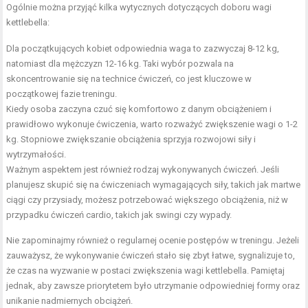
Ogólnie można przyjąć kilka wytycznych dotyczących doboru wagi
kettlebella:
Dla początkujących kobiet odpowiednia waga to zazwyczaj 8-12 kg,
natomiast dla mężczyzn 12-16 kg. Taki wybór pozwala na
skoncentrowanie się na technice ćwiczeń, co jest kluczowe w
początkowej fazie treningu.
Kiedy osoba zaczyna czuć się komfortowo z danym obciążeniem i
prawidłowo wykonuje ćwiczenia, warto rozważyć zwiększenie wagi o 1-2
kg. Stopniowe zwiększanie obciążenia sprzyja rozwojowi siły i
wytrzymałości.
Ważnym aspektem jest również rodzaj wykonywanych ćwiczeń. Jeśli
planujesz skupić się na ćwiczeniach wymagających siły, takich jak martwe
ciągi czy przysiady, możesz potrzebować większego obciążenia, niż w
przypadku ćwiczeń cardio, takich jak swingi czy wypady.
Nie zapominajmy również o regularnej ocenie postępów w treningu. Jeżeli
zauważysz, że wykonywanie ćwiczeń stało się zbyt łatwe, sygnalizuje to,
że czas na wyzwanie w postaci zwiększenia wagi kettlebella. Pamiętaj
jednak, aby zawsze priorytetem było utrzymanie odpowiedniej formy oraz
unikanie nadmiernych obciążeń.