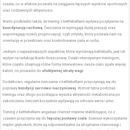
czasie, co w efekcie pozwala na osiąganie lepszych wyników sportowych
oraz codziennych aktywności.
Warto podkreślić także, że trening z kettlebellami wpływa pozytywnie na
koordynację ruchową
. Ćwiczenia te wymagają dużej precyzji oraz
wspomagają rozwój propriocepcji, czyli zmysłu, który pozwala nam na
orientację w przestrzeni oraz kontrolowanie ciała w ruchu.
Jednym z najważniejszych aspektów, które wyróżniają kettlebells, jest ich
wpływ na redukcję tkanki tłuszczowej. Dzięki intensywnym treningom,
które często obejmują różne formy interwałowe, nasze ciało spala więcej
kalorii, co prowadzi do
efektywnej utraty wagi
.
Dodatkowo, regularne ćwiczenia z kettlebellami przyczyniają się do
poprawy
kondycji sercowo-naczyniowej
. Wzrost tętna podczas
treningu oraz długo pozostająca wysoka aktywność metaboliczna po
zakończeniu ćwiczeń korzystnie wpływają na zdrowie serca i płuc.
Trening z kettlebellami angażuje również mięśnie stabilizujące, co z
czasem przyczynia się do
lepszej postawy ciała
. Szersze wykorzystanie
mięśni głębokich, które są odpowiedzialne za utrzymanie równowagi i