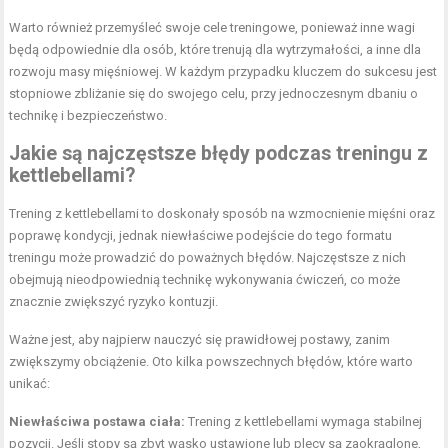
Warto również przemyśleć swoje cele treningowe, ponieważ inne wagi
będą odpowiednie dla osób, które trenują dla wytrzymałości, a inne dla
rozwoju masy mięśniowej. W każdym przypadku kluczem do sukcesu jest
stopniowe zbliżanie się do swojego celu, przy jednoczesnym dbaniu o
technikę i bezpieczeństwo.
Jakie są najczęstsze błędy podczas treningu z
kettlebellami?
Trening z kettlebellami to doskonały sposób na wzmocnienie mięśni oraz
poprawę kondycji, jednak niewłaściwe podejście do tego formatu
treningu może prowadzić do poważnych błędów. Najczęstsze z nich
obejmują nieodpowiednią technikę wykonywania ćwiczeń, co może
znacznie zwiększyć ryzyko kontuzji.
Ważne jest, aby najpierw nauczyć się prawidłowej postawy, zanim
zwiększymy obciążenie. Oto kilka powszechnych błędów, które warto
unikać:
Niewłaściwa postawa ciała:
Trening z kettlebellami wymaga stabilnej
pozycji. Jeśli stopy są zbyt wąsko ustawione lub plecy są zaokrąglone,